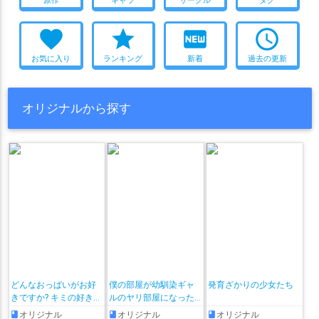
favorite
star
fiber_new
access_time
お気に入り
ランキング
新着
過去の更新
オリジナルから探す
どんなおっぱいがお好
僕の部屋が幼馴染ギャ
発育ざかりの少女たち
きですか? キミの好きな
ルのヤリ部屋になった
おっぱいがきっと見つ
話
オリジナル
オリジナル
オリジナル