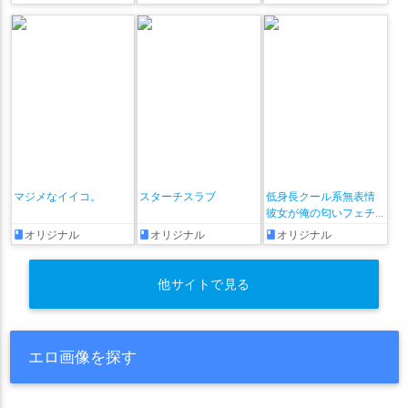
かるアンソロジー
マジメなイイコ。
スターチスラブ
低身長クール系無表情
彼女が俺の匂いフェチ
だと発覚したらもう――!
オリジナル
オリジナル
オリジナル
他サイトで見る
エロ画像を探す