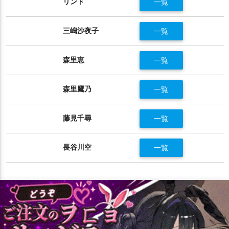
リンド
一覧
三嶋沙夜子
一覧
森里恵
一覧
森里鷹乃
一覧
藤見千尋
一覧
長谷川空
一覧