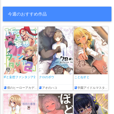
今週のおすすめ作品
IFと妄想ファンタジア2
クロのボウ
ことねすと
僕のヒーローアカデミア
アオのハコ
学園アイドルマスター