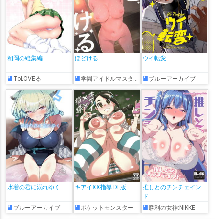
籾岡の総集編
ほどける
ウイ転変
ToLOVEる
学園アイドルマスター
ブルーアーカイブ
水着の君に溺れゆく
キアイXX指導 DL版
推しとのチンチェイン
ド
ブルーアーカイブ
ポケットモンスター
勝利の女神:NIKKE