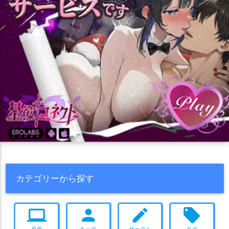
カテゴリーから探す
computer
person
create
local_offer
原作
キャラ
サークル
タグ