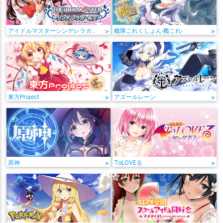
アイドルマスターシンデレラガールズ
>
艦隊これくしょん-艦これ-
>
東方Project
>
アズールレーン
>
原神
>
ToLOVEる
>