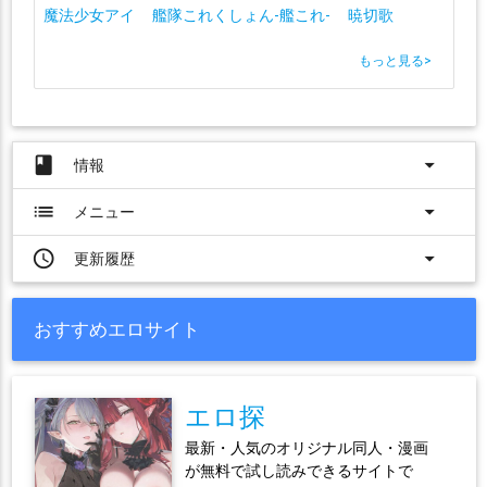
魔法少女アイ
艦隊これくしょん-艦これ-
暁切歌
もっと見る
>
book
arrow_drop_down
情報
list
arrow_drop_down
メニュー
access_time
arrow_drop_down
更新履歴
おすすめエロサイト
エロ探
最新・人気のオリジナル同人・漫画
が無料で試し読みできるサイトで