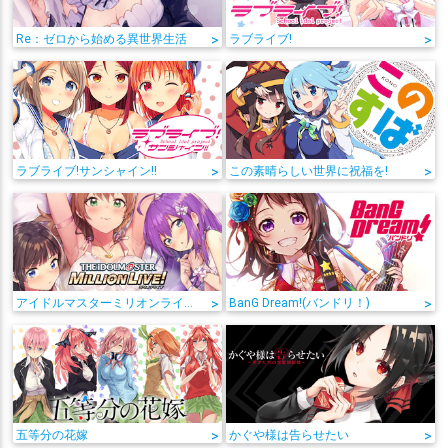
Re：ゼロから始める異世界生活
>
ラブライブ!
>
ラブライブ!サンシャイン!!
>
この素晴らしい世界に祝福を!
>
アイドルマスターミリオンライブ!
>
BanG Dream!(バンドリ！)
>
五等分の花嫁
>
かぐや様は告らせたい
>