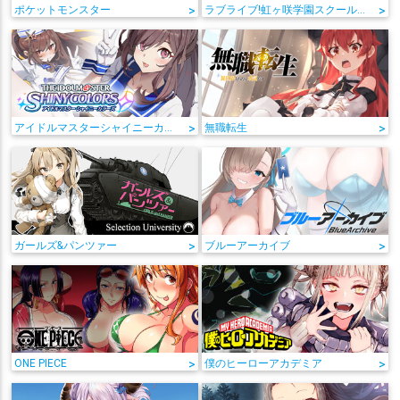
ポケットモンスター
>
ラブライブ!虹ヶ咲学園スクールアイドル同好会
>
アイドルマスターシャイニーカラーズ
>
無職転生
>
ガールズ&パンツァー
>
ブルーアーカイブ
>
ONE PIECE
>
僕のヒーローアカデミア
>