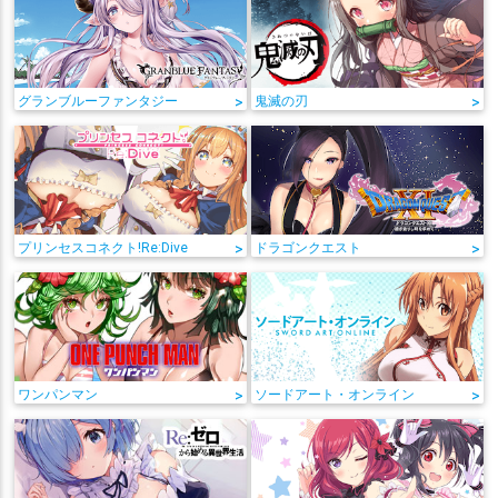
グランブルーファンタジー
>
鬼滅の刃
>
プリンセスコネクト!Re:Dive
>
ドラゴンクエスト
>
ワンパンマン
>
ソードアート・オンライン
>