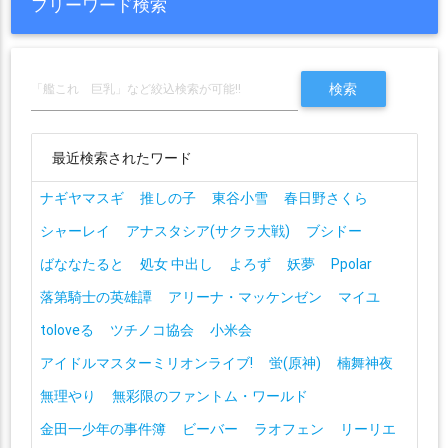
フリーワード検索
最近検索されたワード
ナギヤマスギ
推しの子
東谷小雪
春日野さくら
シャーレイ
アナスタシア(サクラ大戦)
ブシドー
ばななたると
処女 中出し
よろず
妖夢
Ppolar
落第騎士の英雄譚
アリーナ・マッケンゼン
マイユ
toloveる
ツチノコ協会
小米会
アイドルマスターミリオンライブ!
蛍(原神)
楠舞神夜
無理やり
無彩限のファントム・ワールド
金田一少年の事件簿
ビーバー
ラオフェン
リーリエ