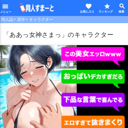
favorite
star
search
menu
同人誌
原作
キャラクター
「ああっ女神さまっ」のキャラクター