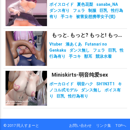
ボイスロイド
夏色花梨
sanabe_NA
ダンス有り
フェラ
制服
巨乳
性行為
有り
手コキ
被害妄想携帯女子(笑)
もっと. もっと? もっと! もっと!?!?
Vtuber
湊あくあ
Futanari no
Genkaku
ダンス無し
フェラ
巨乳
性
行為有り
手コキ
獣耳
競泳水着
Miniskirts-弱音纯爱sex
ボーカロイド
弱音ハク
SH1N3T1
キ
ノコル式モデル
ダンス無し
ボイス有
り
巨乳
性行為有り
© 2017 同人すまーと
お問い合わせ
リンク集
TOPへ