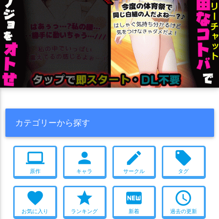
カテゴリーから探す
computer
person
create
local_offer
原作
キャラ
サークル
タグ
favorite
star
fiber_new
access_time
お気に入り
ランキング
新着
過去の更新