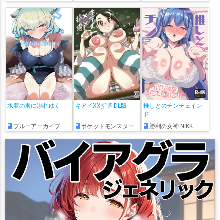
水着の君に溺れゆく
キアイXX指導 DL版
推しとのチンチェイン
ド
ブルーアーカイブ
ポケットモンスター
勝利の女神:NIKKE