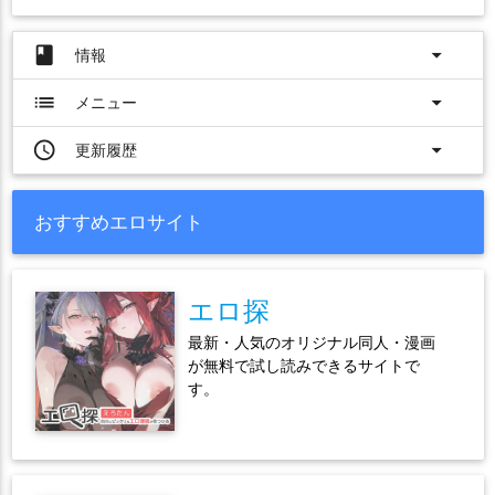
book
arrow_drop_down
情報
list
arrow_drop_down
メニュー
access_time
arrow_drop_down
更新履歴
おすすめエロサイト
エロ探
最新・人気のオリジナル同人・漫画
が無料で試し読みできるサイトで
す。