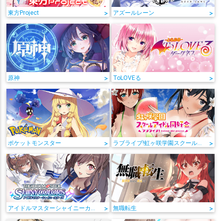
東方Project
>
アズールレーン
>
原神
>
ToLOVEる
>
ポケットモンスター
>
ラブライブ!虹ヶ咲学園スクールアイドル同好会
>
アイドルマスターシャイニーカラーズ
>
無職転生
>