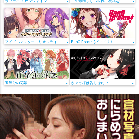
ラブライブ!サンシャイン!!
>
この素晴らしい世界に祝福を!
>
アイドルマスターミリオンライブ!
>
BanG Dream!(バンドリ！)
>
五等分の花嫁
>
かぐや様は告らせたい
>