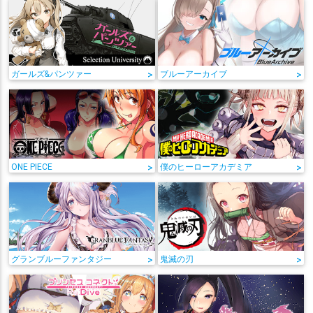
ガールズ&パンツァー
>
ブルーアーカイブ
>
ONE PIECE
>
僕のヒーローアカデミア
>
グランブルーファンタジー
>
鬼滅の刃
>