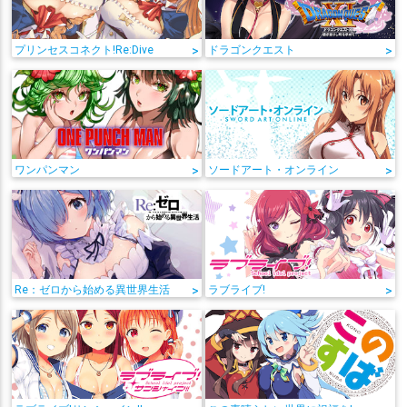
プリンセスコネクト!Re:Dive
>
ドラゴンクエスト
>
ワンパンマン
>
ソードアート・オンライン
>
Re：ゼロから始める異世界生活
>
ラブライブ!
>