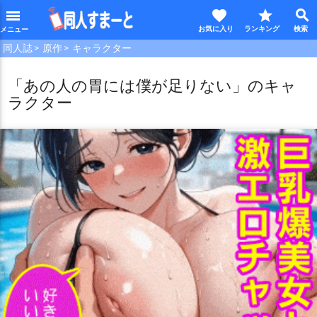
favorite
star
search
menu
同人誌
原作
キャラクター
「あの人の胃には僕が足りない」のキャ
ラクター