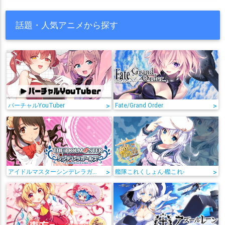
話題・人気アニメから探す
バーチャルYouTuber
>
Fate/Grand Order
>
アイドルマスターシンデレラガールズ
>
艦隊これくしょん-艦これ-
>