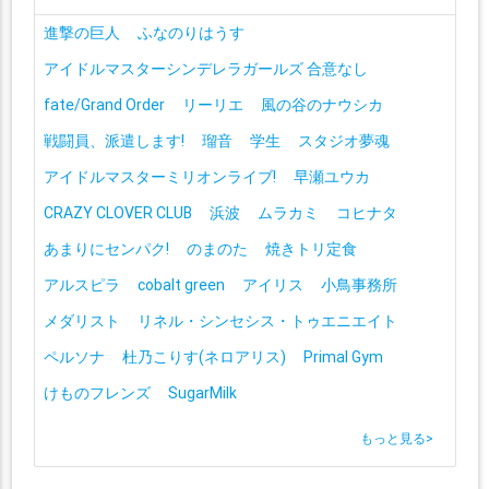
進撃の巨人
ふなのりはうす
アイドルマスターシンデレラガールズ 合意なし
fate/Grand Order
リーリエ
風の谷のナウシカ
戦闘員、派遣します!
瑠音
学生
スタジオ夢魂
アイドルマスターミリオンライブ!
早瀬ユウカ
CRAZY CLOVER CLUB
浜波
ムラカミ
コヒナタ
あまりにセンパク!
のまのた
焼きトリ定食
アルスピラ
cobalt green
アイリス
小鳥事務所
メダリスト
リネル・シンセシス・トゥエニエイト
ペルソナ
杜乃こりす(ネロアリス)
Primal Gym
けものフレンズ
SugarMilk
もっと見る
>