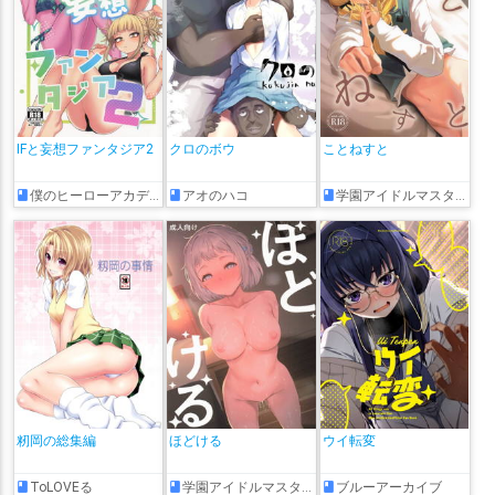
IFと妄想ファンタジア2
クロのボウ
ことねすと
僕のヒーローアカデミア
アオのハコ
学園アイドルマスター
籾岡の総集編
ほどける
ウイ転変
ToLOVEる
学園アイドルマスター
ブルーアーカイブ