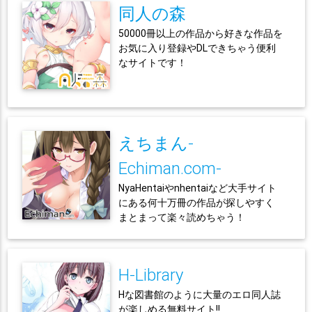
同人の森
50000冊以上の作品から好きな作品を
お気に入り登録やDLできちゃう便利
なサイトです！
えちまん-
Echiman.com-
NyaHentaiやnhentaiなど大手サイト
にある何十万冊の作品が探しやすく
まとまって楽々読めちゃう！
H-Library
Hな図書館のように大量のエロ同人誌
が楽しめる無料サイト!!