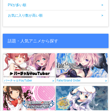
PVが多い順
>
お気に入り数が高い順
>
話題・人気アニメから探す
バーチャルYouTuber
>
Fate/Grand Order
>