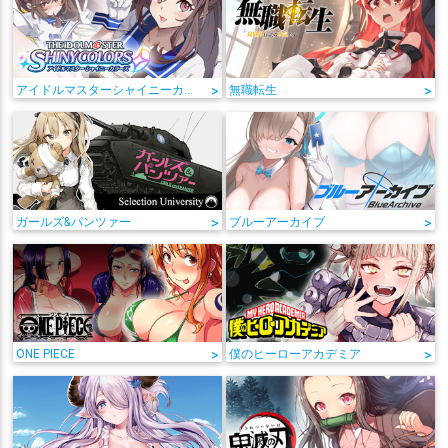
アイドルマスターシャイニーカラーズ
>
無職転生
>
ガールズ&パンツァー
>
ブルーアーカイブ
>
ONE PIECE
>
僕のヒーローアカデミア
>