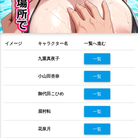
イメージ
キャラクター名
一覧へ進む
九重真夜子
一覧
小山田杏奈
一覧
御代田こひめ
一覧
眉村転
一覧
花泉月
一覧