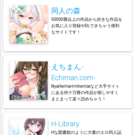
同人の森
50000冊以上の作品から好きな作品を
お気に入り登録やDLできちゃう便利
なサイトです！
えちまん-
Echiman.com-
NyaHentaiやnhentaiなど大手サイト
にある何十万冊の作品が探しやすく
まとまって楽々読めちゃう！
H-Library
Hな図書館のように大量のエロ同人誌