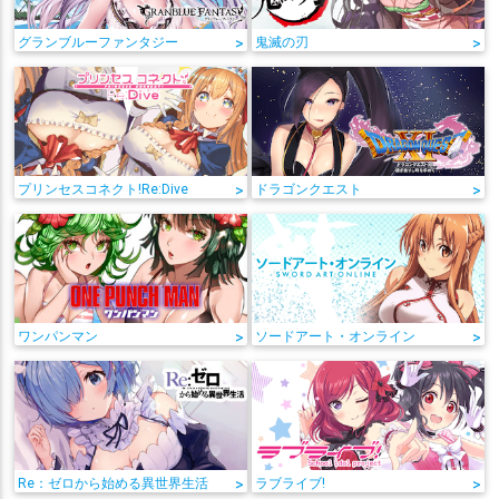
グランブルーファンタジー
>
鬼滅の刃
>
プリンセスコネクト!Re:Dive
>
ドラゴンクエスト
>
ワンパンマン
>
ソードアート・オンライン
>
Re：ゼロから始める異世界生活
>
ラブライブ!
>