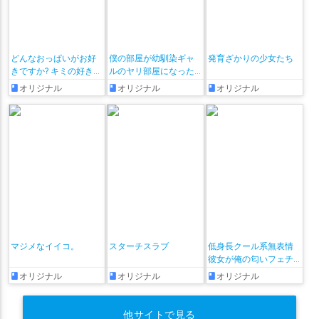
どんなおっぱいがお好
僕の部屋が幼馴染ギャ
発育ざかりの少女たち
きですか? キミの好きな
ルのヤリ部屋になった
おっぱいがきっと見つ
話
オリジナル
オリジナル
オリジナル
かるアンソロジー
マジメなイイコ。
スターチスラブ
低身長クール系無表情
彼女が俺の匂いフェチ
だと発覚したらもう――!
オリジナル
オリジナル
オリジナル
他サイトで見る