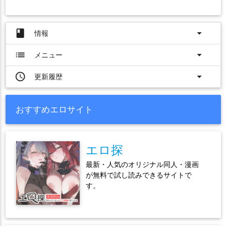
book
arrow_drop_down
情報
list
arrow_drop_down
メニュー
access_time
arrow_drop_down
更新履歴
おすすめエロサイト
エロ探
最新・人気のオリジナル同人・漫画
が無料で試し読みできるサイトで
す。