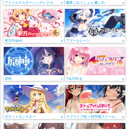
アイドルマスターシンデレラガールズ
>
艦隊これくしょん-艦これ-
>
東方Project
>
アズールレーン
>
原神
>
ToLOVEる
>
ポケットモンスター
>
ラブライブ!虹ヶ咲学園スクールアイドル同好会
>