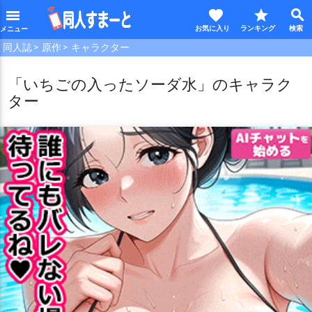
favorite
star
search
menu
同人誌
原作
キャラクター
「いちごの入ったソーダ水」のキャラク
ター