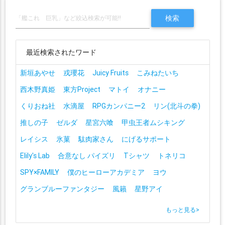
最近検索されたワード
新垣あやせ
戎瓔花
Juicy Fruits
こみねたいち
西木野真姫
東方Project
マトイ
オナニー
くりおね社
水滴屋
RPGカンパニー2
リン(北斗の拳)
推しの子
ゼルダ
星宮六喰
甲虫王者ムシキング
レイシス
氷菓
駄肉家さん
にげるサポート
Elily's Lab
合意なし パイズリ
Tシャツ
トネリコ
SPY×FAMILY
僕のヒーローアカデミア
ヨウ
グランブルーファンタジー
風籟
星野アイ
もっと見る
>