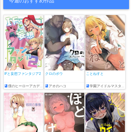
今週のおすすめ作品
IFと妄想ファンタジア2
クロのボウ
ことねすと
僕のヒーローアカデミア
アオのハコ
学園アイドルマスター