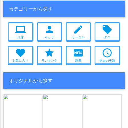
カテゴリーから探す
computer
person
create
local_offer
原作
キャラ
サークル
タグ
favorite
star
fiber_new
access_time
お気に入り
ランキング
新着
過去の更新
オリジナルから探す