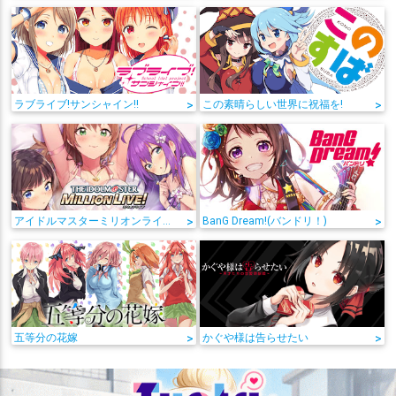
ラブライブ!サンシャイン!!
>
この素晴らしい世界に祝福を!
>
アイドルマスターミリオンライブ!
>
BanG Dream!(バンドリ！)
>
五等分の花嫁
>
かぐや様は告らせたい
>