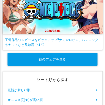
王道作品ワンピースをピックアップ!!ナミやロビン、ハンコック
やヤマトなど見放題です♡
他のフェアを見る
ソート順から探す
更新が新しい順
>
オススメ度(★)が高い順
>