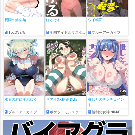
籾岡の総集編
ほどける
ウイ転変
ToLOVEる
学園アイドルマスター
ブルーアーカイブ
水着の君に溺れゆく
キアイXX指導 DL版
推しとのチンチェイン
ド
ブルーアーカイブ
ポケットモンスター
勝利の女神:NIKKE