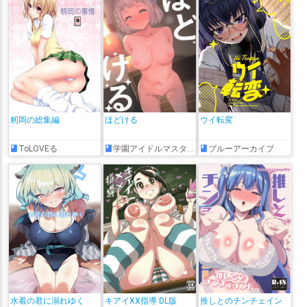
籾岡の総集編
ほどける
ウイ転変
ToLOVEる
学園アイドルマスター
ブルーアーカイブ
水着の君に溺れゆく
キアイXX指導 DL版
推しとのチンチェイン