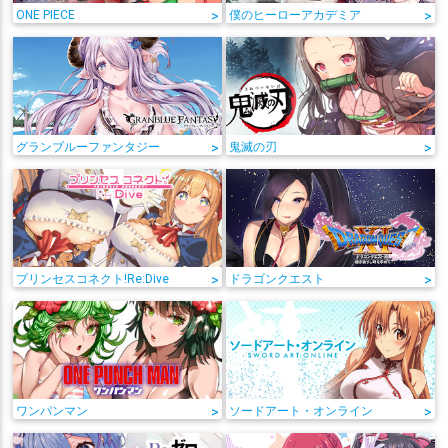
ONE PIECE
>
僕のヒーローアカデミア
>
グランブルーファンタジー
>
鬼滅の刃
>
プリンセスコネクト!Re:Dive
>
ドラゴンクエスト
>
ワンパンマン
>
ソードアート・オンライン
>