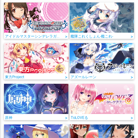
アイドルマスターシンデレラガールズ
>
艦隊これくしょん-艦これ-
>
東方Project
>
アズールレーン
>
原神
>
ToLOVEる
>