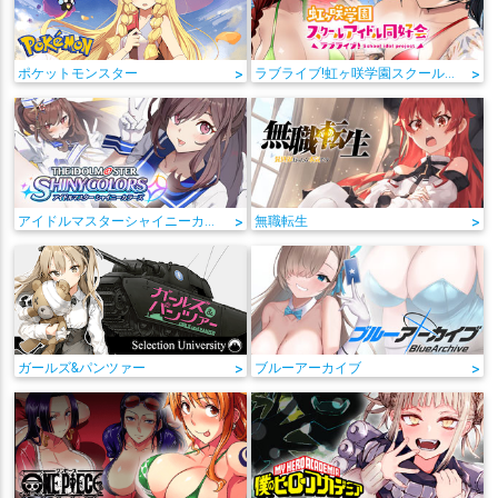
ポケットモンスター
>
ラブライブ!虹ヶ咲学園スクールアイドル同好会
>
アイドルマスターシャイニーカラーズ
>
無職転生
>
ガールズ&パンツァー
>
ブルーアーカイブ
>