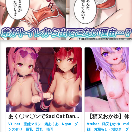
あく〇マ〇ンでSad Cat Dance
Vtuber
宝鐘マリン
湊あくあ
Ngon
ダ
Vtuber
猫又おかゆ
malc
ンス有り
巨乳
淫乱
猫耳
顔
お漏らし・潮吹き
ダ