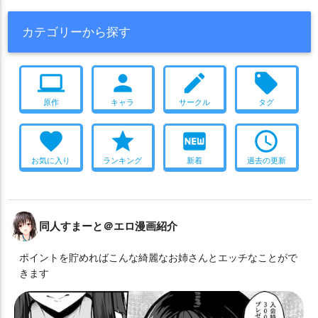
カテゴリーから探す
computer
person
create
local_offer
原作
キャラ
サークル
タグ
favorite
star
fiber_new
access_time
お気に入り
ランキング
新着
過去の更新
同人すまーと＠エロ漫画紹介
ポイントを貯めればこんな綺麗なお姉さんとエッチなことがで
きます