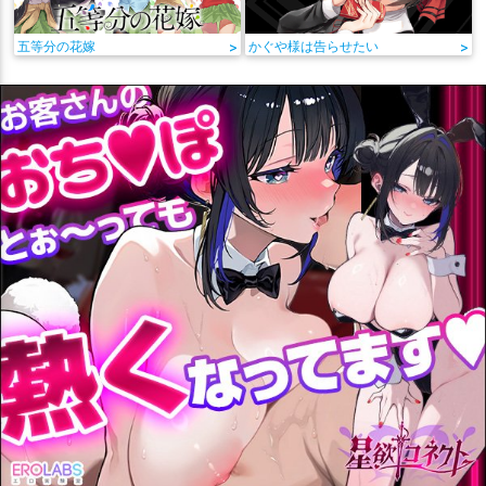
五等分の花嫁
>
かぐや様は告らせたい
>