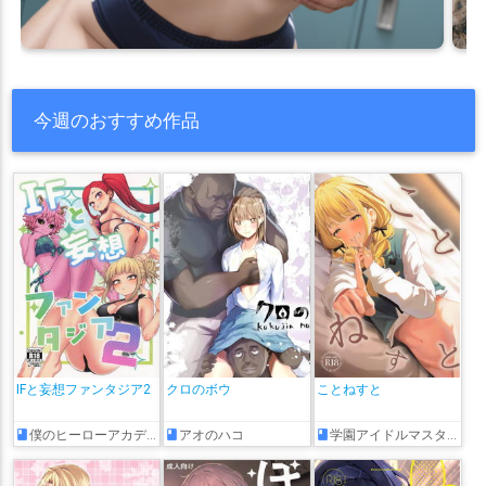
今週のおすすめ作品
IFと妄想ファンタジア2
クロのボウ
ことねすと
僕のヒーローアカデミア
アオのハコ
学園アイドルマスター