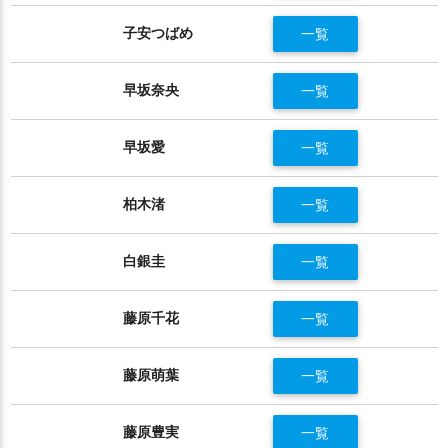
子安つばめ
一覧
早坂奈央
一覧
早坂愛
一覧
柏木渚
一覧
白銀圭
一覧
藤原千花
一覧
藤原萌葉
一覧
藤原豊実
一覧