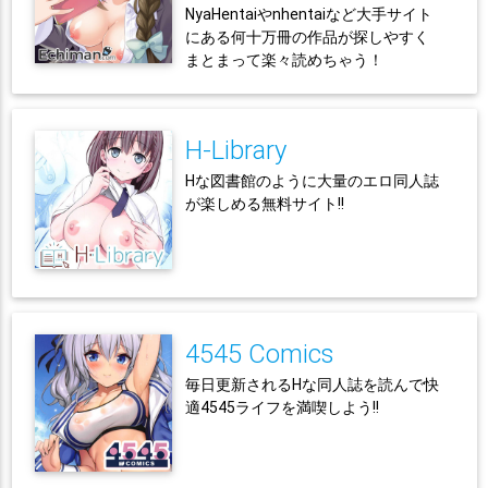
NyaHentaiやnhentaiなど大手サイト
にある何十万冊の作品が探しやすく
まとまって楽々読めちゃう！
H-Library
Hな図書館のように大量のエロ同人誌
が楽しめる無料サイト!!
4545 Comics
毎日更新されるHな同人誌を読んで快
適4545ライフを満喫しよう!!