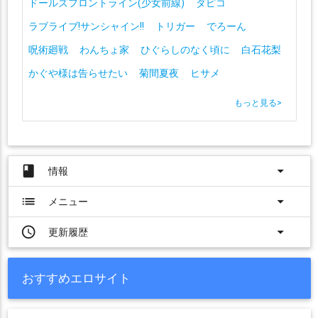
ドールズフロントライン(少女前線)
ダピコ
ラブライブ!サンシャイン!!
トリガー
でろーん
呪術廻戦
わんちょ家
ひぐらしのなく頃に
白石花梨
かぐや様は告らせたい
菊間夏夜
ヒサメ
もっと見る
>
book
arrow_drop_down
情報
list
arrow_drop_down
メニュー
access_time
arrow_drop_down
更新履歴
おすすめエロサイト