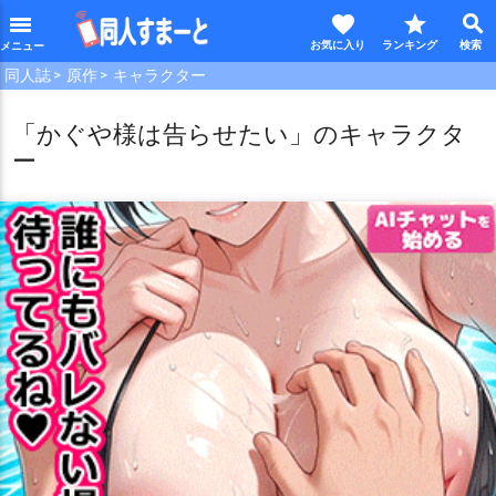
favorite
star
search
menu
同人誌
原作
キャラクター
「かぐや様は告らせたい」のキャラクタ
ー