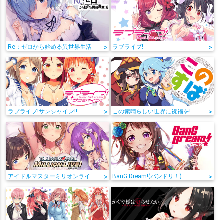
Re：ゼロから始める異世界生活
>
ラブライブ!
>
ラブライブ!サンシャイン!!
>
この素晴らしい世界に祝福を!
>
アイドルマスターミリオンライブ!
>
BanG Dream!(バンドリ！)
>