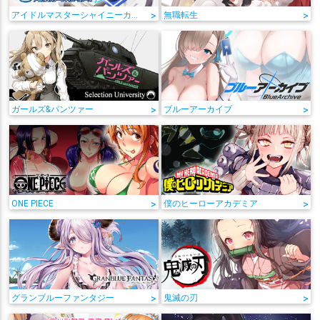
アイドルマスターシャイニーカラーズ
>
無職転生
>
ガールズ&パンツァー
>
ブルーアーカイブ
>
ONE PIECE
>
僕のヒーローアカデミア
>
グランブルーファンタジー
>
鬼滅の刃
>