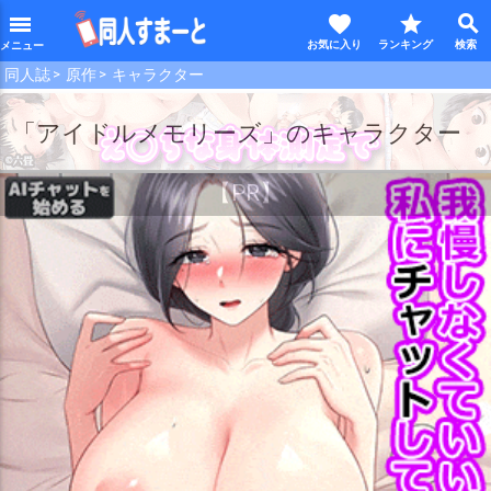
favorite
star
search
menu
同人誌
原作
キャラクター
【PR】
「アイドルメモリーズ」のキャラクター