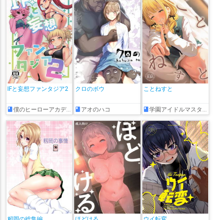
IFと妄想ファンタジア2
クロのボウ
ことねすと
僕のヒーローアカデミア
アオのハコ
学園アイドルマスター
籾岡の総集編
ほどける
ウイ転変