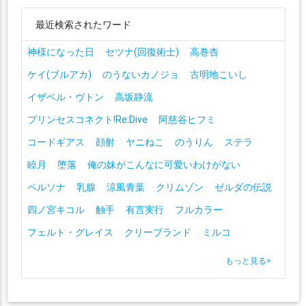
最近検索されたワード
神様になった日
セツナ(回復術士)
高巻杏
ケイ(ブルアカ)
のうないカノジョ
古明地こいし
イザベル・ヴトン
高坂静流
プリンセスコネクト!Re:Dive
阿慈谷ヒフミ
コードギアス
顔射
ヤニねこ
のうりん
ステラ
睦月
堕落
俺の妹がこんなに可愛いわけがない
ペルソナ
乳腺
涼風青葉
クリムゾン
ゼルダの伝説
四ノ宮キコル
触手
有言実行
フルカラー
フェルト・グレイス
クリーブランド
ミルコ
もっと見る
>