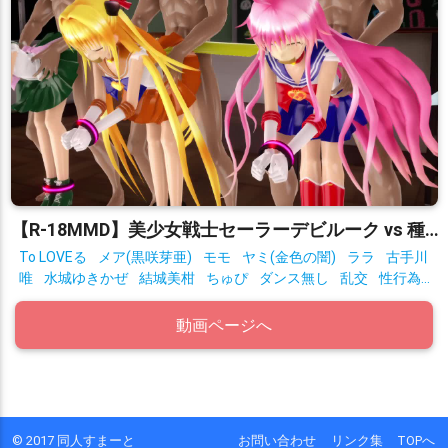
【R-18MMD】美少女戦士セーラーデビルーク vs 種付けおじさん星人 After
To LOVEる
メア(黒咲芽亜)
モモ
ヤミ(金色の闇)
ララ
古手川
唯
水城ゆきかぜ
結城美柑
ちゅぴ
ダンス無し
乱交
性行為
有り
拘束
動画ページへ
© 2017 同人すまーと
お問い合わせ
リンク集
TOPへ