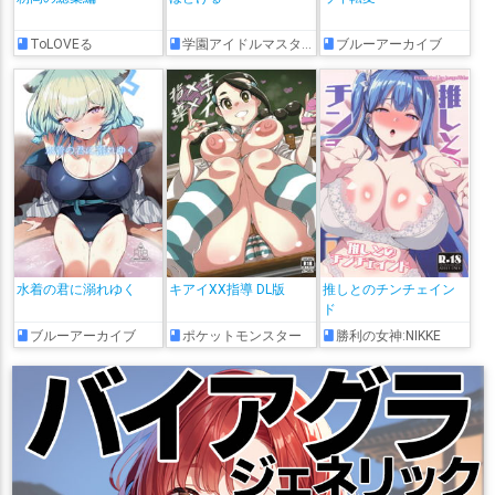
ToLOVEる
学園アイドルマスター
ブルーアーカイブ
水着の君に溺れゆく
キアイXX指導 DL版
推しとのチンチェイン
ド
ブルーアーカイブ
ポケットモンスター
勝利の女神:NIKKE