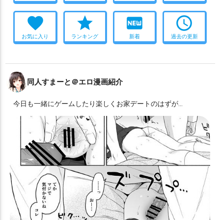
favorite
star
fiber_new
access_time
お気に入り
ランキング
新着
過去の更新
同人すまーと＠エロ漫画紹介
今日も一緒にゲームしたり楽しくお家デートのはずが…