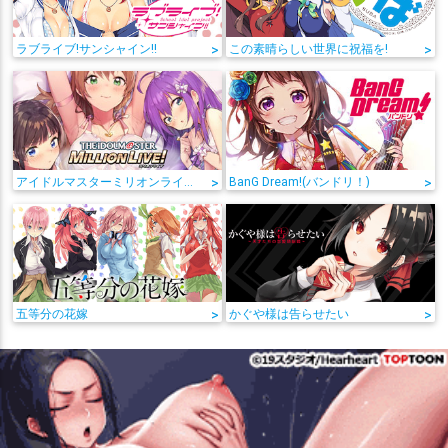
ラブライブ!サンシャイン!!
>
この素晴らしい世界に祝福を!
>
アイドルマスターミリオンライブ!
>
BanG Dream!(バンドリ！)
>
五等分の花嫁
>
かぐや様は告らせたい
>