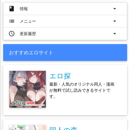
book
arrow_drop_down
情報
list
arrow_drop_down
メニュー
access_time
arrow_drop_down
更新履歴
おすすめエロサイト
エロ探
最新・人気のオリジナル同人・漫画
が無料で試し読みできるサイトで
す。