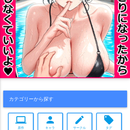
カテゴリーから探す
computer
person
create
local_offer
原作
キャラ
サークル
タグ