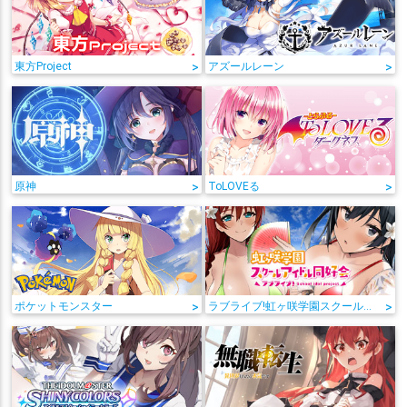
東方Project
>
アズールレーン
>
原神
>
ToLOVEる
>
ポケットモンスター
>
ラブライブ!虹ヶ咲学園スクールアイドル同好会
>