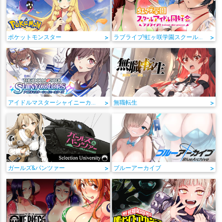
ポケットモンスター
>
ラブライブ!虹ヶ咲学園スクールアイドル同好会
>
アイドルマスターシャイニーカラーズ
>
無職転生
>
ガールズ&パンツァー
>
ブルーアーカイブ
>