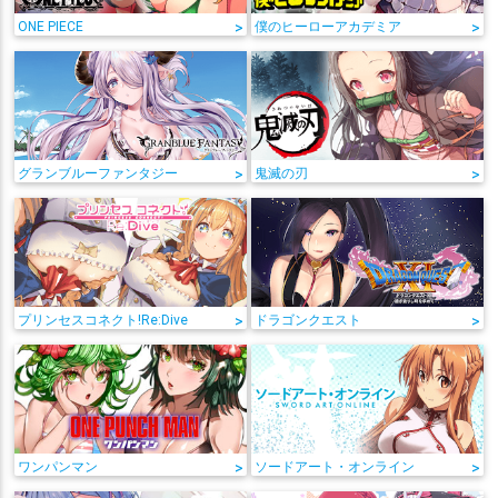
ONE PIECE
>
僕のヒーローアカデミア
>
グランブルーファンタジー
>
鬼滅の刃
>
プリンセスコネクト!Re:Dive
>
ドラゴンクエスト
>
ワンパンマン
>
ソードアート・オンライン
>