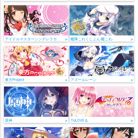
アイドルマスターシンデレラガールズ
>
艦隊これくしょん-艦これ-
>
東方Project
>
アズールレーン
>
原神
>
ToLOVEる
>