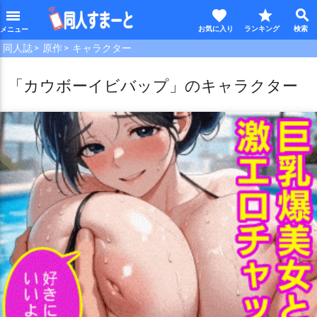
favorite
star
search
menu
同人誌
原作
キャラクター
「カウボーイビバップ」のキャラクター