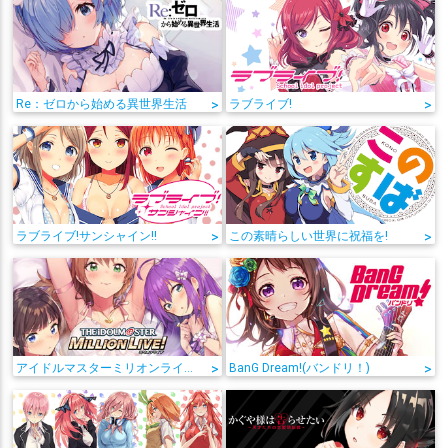
Re：ゼロから始める異世界生活
>
ラブライブ!
>
ラブライブ!サンシャイン!!
>
この素晴らしい世界に祝福を!
>
アイドルマスターミリオンライブ!
>
BanG Dream!(バンドリ！)
>