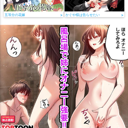
五等分の花嫁
>
かぐや様は告らせたい
>