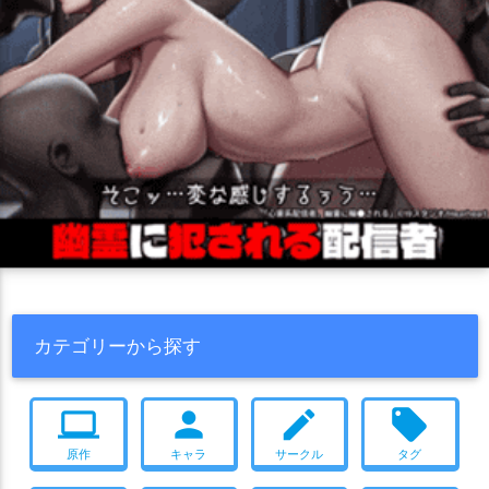
カテゴリーから探す
computer
person
create
local_offer
原作
キャラ
サークル
タグ