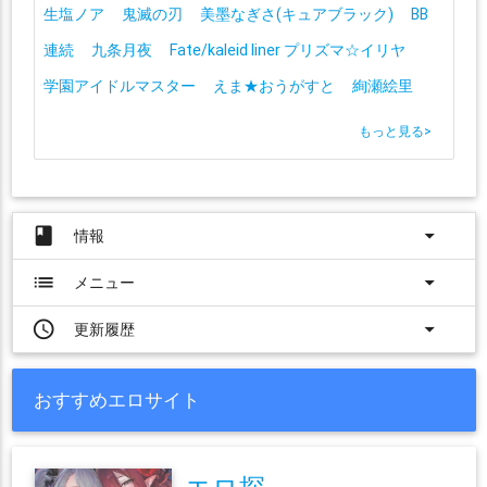
生塩ノア
鬼滅の刃
美墨なぎさ(キュアブラック)
BB
連続
九条月夜
Fate/kaleid liner プリズマ☆イリヤ
学園アイドルマスター
えま★おうがすと
絢瀬絵里
もっと見る
>
book
arrow_drop_down
情報
list
arrow_drop_down
メニュー
access_time
arrow_drop_down
更新履歴
おすすめエロサイト