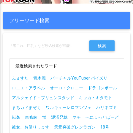
フリーワード検索
最近検索されたワード
ふぇすた
青木麗
バーチャルYouTuber パイズリ
ロニエ・アラベル
オーロ・クロニー
ドラゴンボール
アルクェイド・ブリュンスタッド
キッカ・キタモト
まちカドまぞく
ワルキューレロマンツェ
ハリネズミ
獣姦
東條綾
蛍
泥沼兄妹
マチ
へにょっとばーど
彼女、お借りします
天元突破グレンラガン
18号