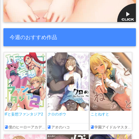
今週のおすすめ作品
IFと妄想ファンタジア2
クロのボウ
ことねすと
僕のヒーローアカデミア
アオのハコ
学園アイドルマスター