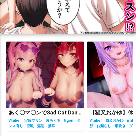
あく〇マ〇ンでSad Cat Dance
Vtuber
宝鐘マリン
湊あくあ
Ngon
ダ
Vtuber
猫又おかゆ
malc
ンス有り
巨乳
淫乱
猫耳
顔
お漏らし・潮吹き
ダ
有り
ホロライブ
主観視