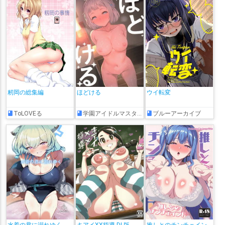
籾岡の総集編
ほどける
ウイ転変
ToLOVEる
学園アイドルマスター
ブルーアーカイブ
水着の君に溺れゆく
キアイXX指導 DL版
推しとのチンチェイン