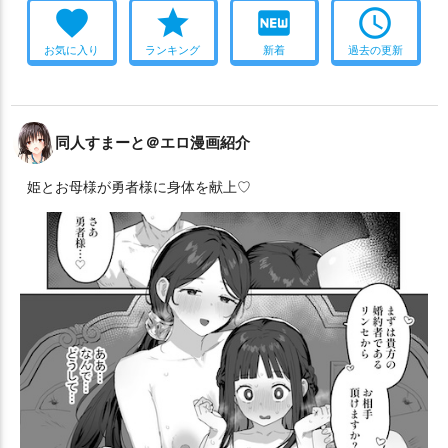
favorite
star
fiber_new
access_time
お気に入り
ランキング
新着
過去の更新
同人すまーと＠エロ漫画紹介
姫とお母様が勇者様に身体を献上♡