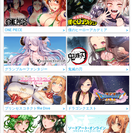
ONE PIECE
>
僕のヒーローアカデミア
>
グランブルーファンタジー
>
鬼滅の刃
>
プリンセスコネクト!Re:Dive
>
ドラゴンクエスト
>