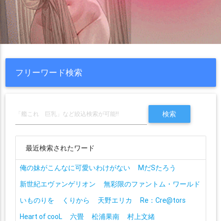
フリーワード検索
最近検索されたワード
俺の妹がこんなに可愛いわけがない
MだSたろう
新世紀エヴァンゲリオン
無彩限のファントム・ワールド
いものりを
くりから
天野エリカ
Re：Cre@tors
Heart of cooL
六畳
松浦果南
村上文緒