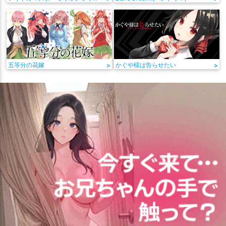
五等分の花嫁
>
かぐや様は告らせたい
>