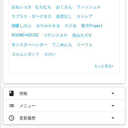
おねショタ むちむち
おくさん
フィッシュル
ラプラス・ダークネス
合意なし
カトレア
胡蝶しのぶ
ホウホケキヨ
スク水
東方Project
ROUND-HOUSE
コヤンスカヤ
杏山カズサ
モンスターハンター
てこめんち
リーリエ
ヨルムンガンド
エロい
もっと見る
>
book
arrow_drop_down
情報
list
arrow_drop_down
メニュー
access_time
arrow_drop_down
更新履歴