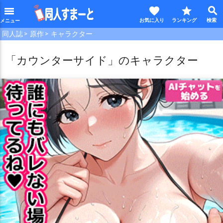
favorite
star
search
menu
同人誌
原作
キャラクター
「カウンターサイド」のキャラクター