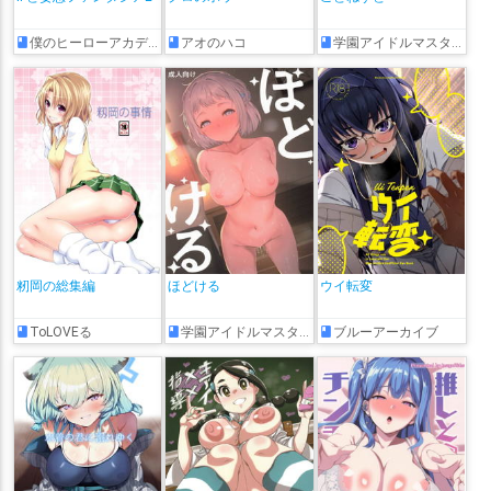
僕のヒーローアカデミア
アオのハコ
学園アイドルマスター
籾岡の総集編
ほどける
ウイ転変
ToLOVEる
学園アイドルマスター
ブルーアーカイブ