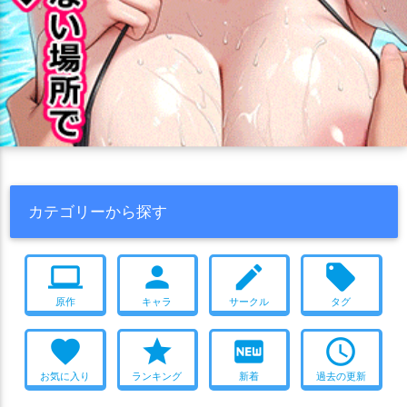
カテゴリーから探す
computer
person
create
local_offer
原作
キャラ
サークル
タグ
favorite
star
fiber_new
access_time
お気に入り
ランキング
新着
過去の更新