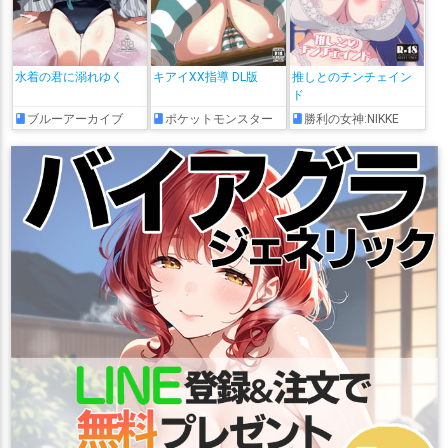
水着の君に溺れゆく
キアイXX指導 DL版
推しとのチンチェイン
ド
ブルーアーカイブ
ポケットモンスター
勝利の女神:NIKKE