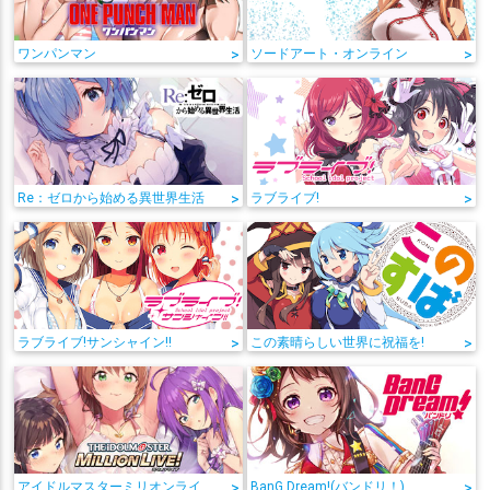
ワンパンマン
>
ソードアート・オンライン
>
Re：ゼロから始める異世界生活
>
ラブライブ!
>
ラブライブ!サンシャイン!!
>
この素晴らしい世界に祝福を!
>
アイドルマスターミリオンライブ!
>
BanG Dream!(バンドリ！)
>