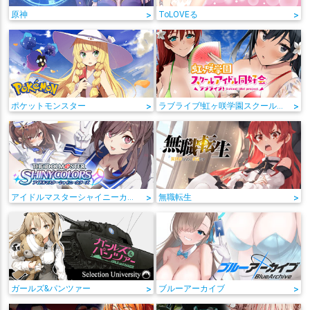
原神
>
ToLOVEる
>
ポケットモンスター
>
ラブライブ!虹ヶ咲学園スクールアイドル同好会
>
アイドルマスターシャイニーカラーズ
>
無職転生
>
ガールズ&パンツァー
>
ブルーアーカイブ
>