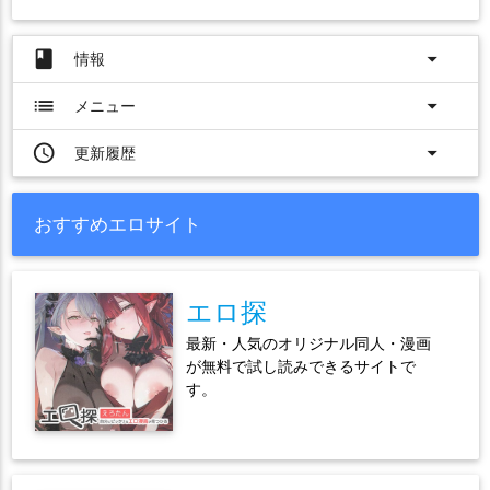
book
arrow_drop_down
情報
list
arrow_drop_down
メニュー
access_time
arrow_drop_down
更新履歴
おすすめエロサイト
エロ探
最新・人気のオリジナル同人・漫画
が無料で試し読みできるサイトで
す。