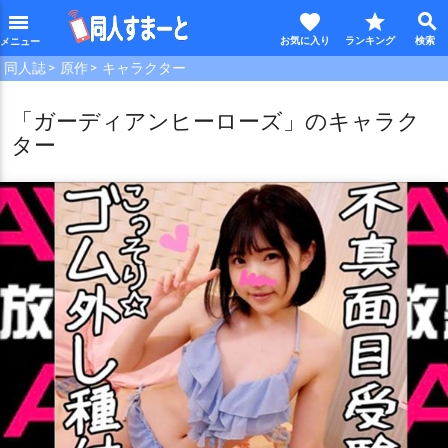
favorite
star
search
menu
同人誌
原作
キャラクター
「ガーディアンヒーローズ」のキャラク
ター