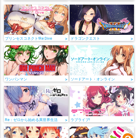
プリンセスコネクト!Re:Dive
>
ドラゴンクエスト
>
ワンパンマン
>
ソードアート・オンライン
>
Re：ゼロから始める異世界生活
>
ラブライブ!
>