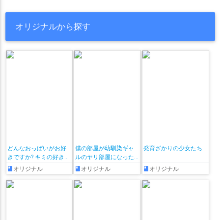
オリジナルから探す
どんなおっぱいがお好
僕の部屋が幼馴染ギャ
発育ざかりの少女たち
きですか? キミの好きな
ルのヤリ部屋になった
おっぱいがきっと見つ
話
オリジナル
オリジナル
オリジナル
かるアンソロジー