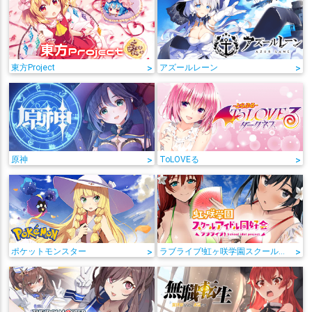
東方Project
>
アズールレーン
>
原神
>
ToLOVEる
>
ポケットモンスター
>
ラブライブ!虹ヶ咲学園スクールアイドル同好会
>