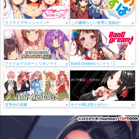
ラブライブ!サンシャイン!!
>
この素晴らしい世界に祝福を!
>
アイドルマスターミリオンライブ!
>
BanG Dream!(バンドリ！)
>
五等分の花嫁
>
かぐや様は告らせたい
>