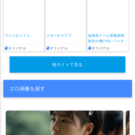
マジメなイイコ。
スターチスラブ
低身長クール系無表情
彼女が俺の匂いフェチ
だと発覚したらもう――!
オリジナル
オリジナル
オリジナル
他サイトで見る
エロ画像を探す