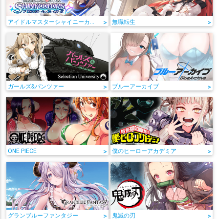
アイドルマスターシャイニーカラーズ
>
無職転生
>
ガールズ&パンツァー
>
ブルーアーカイブ
>
ONE PIECE
>
僕のヒーローアカデミア
>
グランブルーファンタジー
>
鬼滅の刃
>