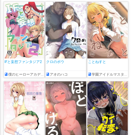
IFと妄想ファンタジア2
クロのボウ
ことねすと
僕のヒーローアカデミア
アオのハコ
学園アイドルマスター