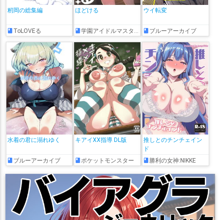
籾岡の総集編
ほどける
ウイ転変
ToLOVEる
学園アイドルマスター
ブルーアーカイブ
水着の君に溺れゆく
キアイXX指導 DL版
推しとのチンチェイン
ド
ブルーアーカイブ
ポケットモンスター
勝利の女神:NIKKE