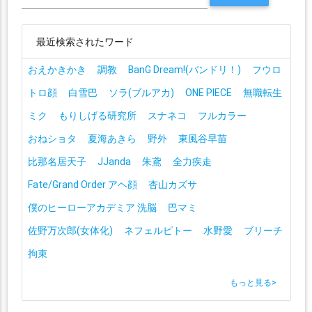
最近検索されたワード
おえかきかき
調教
BanG Dream!(バンドリ！)
フウロ
トロ顔
白雪巴
ソラ(ブルアカ)
ONE PIECE
無職転生
ミク
もりしげる研究所
スナネコ
フルカラー
おねショタ
夏海あきら
野外
東風谷早苗
比那名居天子
JJanda
朱鳶
全力疾走
Fate/Grand Order アヘ顔
杏山カズサ
僕のヒーローアカデミア 洗脳
巴マミ
佐野万次郎(女体化)
ネフェルピトー
水野愛
ブリーチ
拘束
もっと見る
>