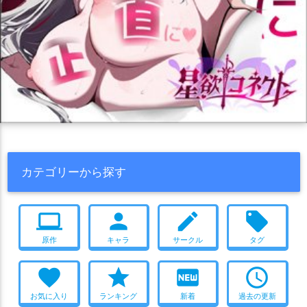
カテゴリーから探す
computer
person
create
local_offer
原作
キャラ
サークル
タグ
favorite
star
fiber_new
access_time
お気に入り
ランキング
新着
過去の更新