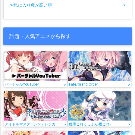
お気に入り数が高い順
>
話題・人気アニメから探す
バーチャルYouTuber
>
Fate/Grand Order
>
アイドルマスターシンデレラガールズ
>
艦隊これくしょん-艦これ-
>