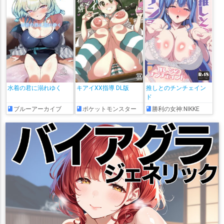
水着の君に溺れゆく
キアイXX指導 DL版
推しとのチンチェイン
ド
ブルーアーカイブ
ポケットモンスター
勝利の女神:NIKKE