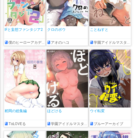
IFと妄想ファンタジア2
クロのボウ
ことねすと
僕のヒーローアカデミア
アオのハコ
学園アイドルマスター
籾岡の総集編
ほどける
ウイ転変
ToLOVEる
学園アイドルマスター
ブルーアーカイブ