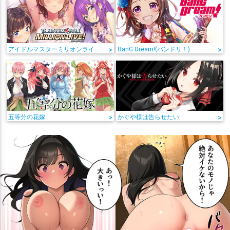
アイドルマスターミリオンライブ!
>
BanG Dream!(バンドリ！)
>
五等分の花嫁
>
かぐや様は告らせたい
>