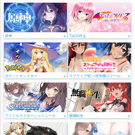
原神
>
ToLOVEる
>
ポケットモンスター
>
ラブライブ!虹ヶ咲学園スクールアイドル同好会
>
アイドルマスターシャイニーカラーズ
>
無職転生
>