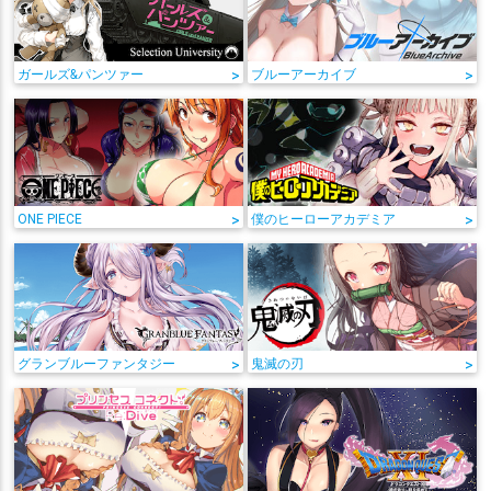
ガールズ&パンツァー
>
ブルーアーカイブ
>
ONE PIECE
>
僕のヒーローアカデミア
>
グランブルーファンタジー
>
鬼滅の刃
>