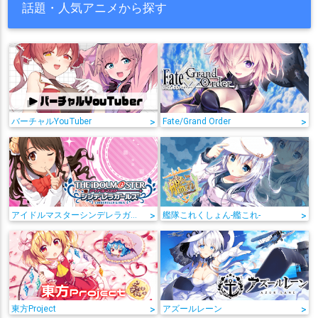
話題・人気アニメから探す
バーチャルYouTuber
>
Fate/Grand Order
>
アイドルマスターシンデレラガールズ
>
艦隊これくしょん-艦これ-
>
東方Project
>
アズールレーン
>