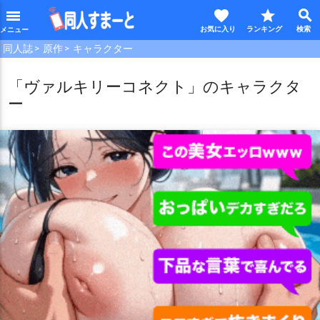
favorite
star
search
menu
同人誌
原作
キャラクター
「ヴァルキリーコネクト」のキャラクタ
ー