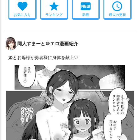
favorite
star
fiber_new
access_time
お気に入り
ランキング
新着
過去の更新
同人すまーと＠エロ漫画紹介
姫とお母様が勇者様に身体を献上♡