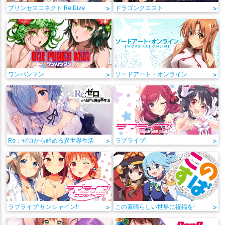
プリンセスコネクト!Re:Dive
>
ドラゴンクエスト
>
ワンパンマン
>
ソードアート・オンライン
>
Re：ゼロから始める異世界生活
>
ラブライブ!
>
ラブライブ!サンシャイン!!
>
この素晴らしい世界に祝福を!
>