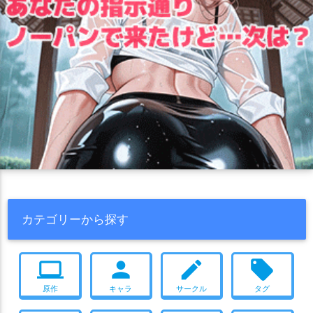
カテゴリーから探す
computer
person
create
local_offer
原作
キャラ
サークル
タグ