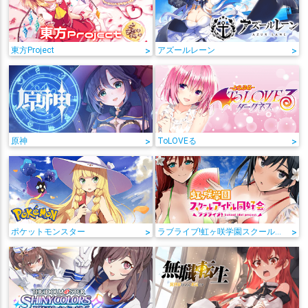
東方Project
>
アズールレーン
>
原神
>
ToLOVEる
>
ポケットモンスター
>
ラブライブ!虹ヶ咲学園スクールアイドル同好会
>