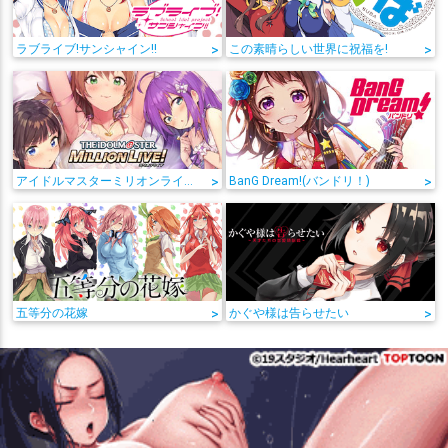
ラブライブ!サンシャイン!!
>
この素晴らしい世界に祝福を!
>
アイドルマスターミリオンライブ!
>
BanG Dream!(バンドリ！)
>
五等分の花嫁
>
かぐや様は告らせたい
>