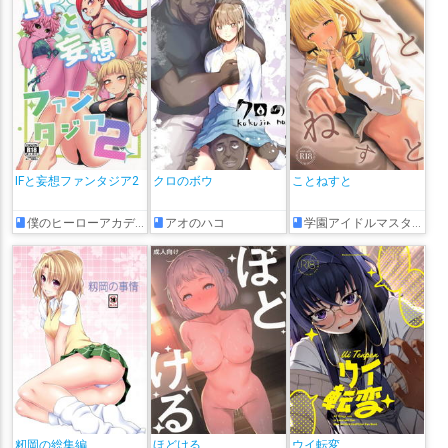
IFと妄想ファンタジア2
クロのボウ
ことねすと
僕のヒーローアカデミア
アオのハコ
学園アイドルマスター
籾岡の総集編
ほどける
ウイ転変