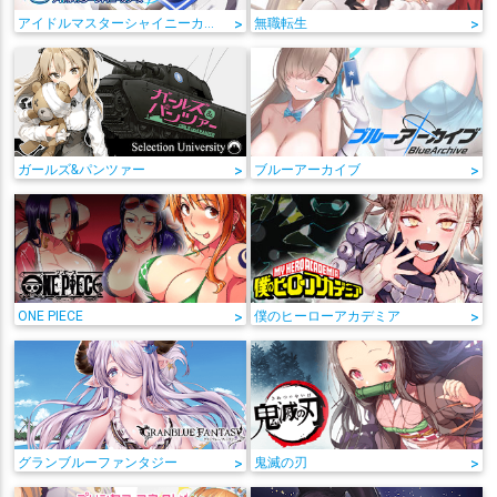
アイドルマスターシャイニーカラーズ
>
無職転生
>
ガールズ&パンツァー
>
ブルーアーカイブ
>
ONE PIECE
>
僕のヒーローアカデミア
>
グランブルーファンタジー
>
鬼滅の刃
>