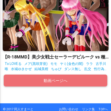
【R-18MMD】美少女戦士セーラーデビルーク vs 種付けおじさん星人 After
To LOVEる
メア(黒咲芽亜)
モモ
ヤミ(金色の闇)
ララ
古手川
唯
水城ゆきかぜ
結城美柑
ちゅぴ
ダンス無し
乱交
性行為
有り
拘束
動画ページへ
© 2017 同人すまーと
お問い合わせ
リンク集
TOPへ