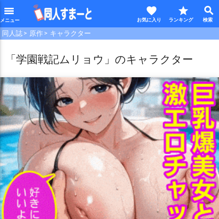
favorite
star
search
menu
同人誌
原作
キャラクター
「学園戦記ムリョウ」のキャラクター