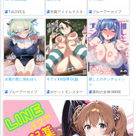
ToLOVEる
学園アイドルマスター
ブルーアーカイブ
水着の君に溺れゆく
キアイXX指導 DL版
推しとのチンチェイン
ド
ブルーアーカイブ
ポケットモンスター
勝利の女神:NIKKE