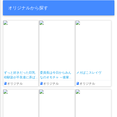
オリジナルから探す
ずっと好きだった巨乳
委員長は今日からみん
メガぱこスレイヴ
幼馴染が不良達に弄ば
なのオモチャ ～後輩に
れた七日間 その後
全部晒されちゃう編♡
オリジナル
オリジナル
オリジナル
～ + おまけ漫画♡