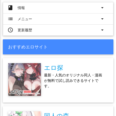
book
arrow_drop_down
情報
list
arrow_drop_down
メニュー
access_time
arrow_drop_down
更新履歴
おすすめエロサイト
エロ探
最新・人気のオリジナル同人・漫画
が無料で試し読みできるサイトで
す。
同人の森