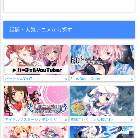
話題・人気アニメから探す
バーチャルYouTuber
>
Fate/Grand Order
>
アイドルマスターシンデレラガールズ
>
艦隊これくしょん-艦これ-
>