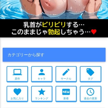
カテゴリーから探す
computer
person
create
local_offer
原作
キャラ
サークル
タグ
favorite
star
fiber_new
access_time
お気に入り
ランキング
新着
過去の更新