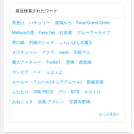
最近検索されたワード
男受け
パチュリー
斑鳩ルカ
Fate/Grand Order
Mebiusの環
Fairy tail
紅茶屋
ブルーアーカイブ
男の娘
灼眼のシャナ
ふらいぱん大魔王
ネプチューン
アクア
sand
天雨アコ
魔人アーチャー
TrinkeT
雲璃
西島櫂
ガンビア・ベイ
ぷよぷよ
ルールー・アムール(キュアアムール)
劉備玄徳
ふたなり
ONE PIECE
アヘ NTR
スカトロ
おねショタ
浜風-アズレン
甘露寺蜜璃
もっと見る
>