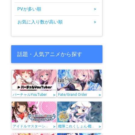
PVが多い順
>
お気に入り数が高い順
>
話題・人気アニメから探す
>
>
バーチャルYouTuber
Fate/Grand Order
>
>
アイドルマスターシンデレラガールズ
艦隊これくしょん-艦これ-