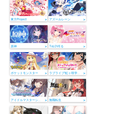
>
>
東方Project
アズールレーン
>
>
原神
ToLOVEる
>
>
ポケットモンスター
ラブライブ!虹ヶ咲学園スクールアイドル同好会
>
>
アイドルマスターシャイニーカラーズ
無職転生