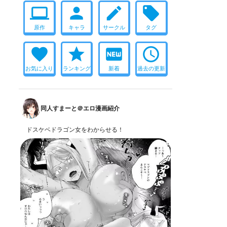
computer
person
create
local_offer
原作
キャラ
サークル
タグ
favorite
star
fiber_new
access_time
お気に入り
ランキング
新着
過去の更新
同人すまーと＠エロ漫画紹介
ドスケベドラゴン女をわからせる！