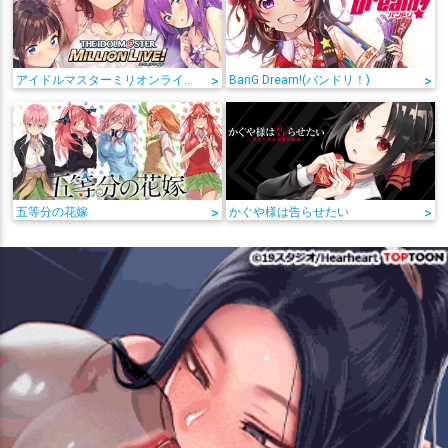
アイドルマスターミリオンライブ!
>
BanG Dream!(バンドリ！)
>
五等分の花嫁
>
かぐや様は告らせたい
>