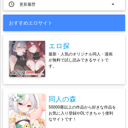
access_time
arrow_drop_down
更新履歴
おすすめエロサイト
エロ探
最新・人気のオリジナル同人・漫画
が無料で試し読みできるサイトで
す。
同人の森
50000冊以上の作品から好きな作品を
お気に入り登録やDLできちゃう便利
なサイトです！