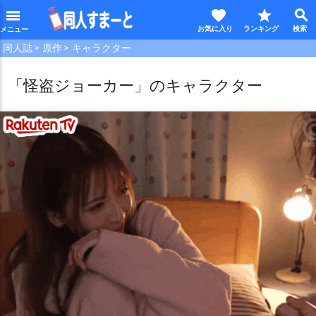
favorite
star
search
menu
同人誌
原作
キャラクター
「怪盗ジョーカー」のキャラクター