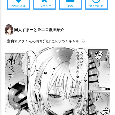
お気に入り
ランキング
新着
過去の更新
同人すまーと＠エロ漫画紹介
童貞オタクくんのおち◯ぽにムラつくギャル…♡