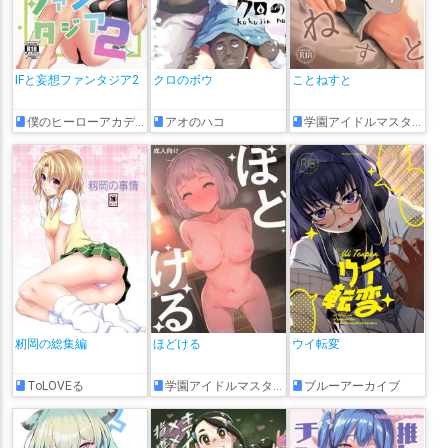
IFと妄想ファンタジア2
クロのボウ
ことねすと
僕のヒーローアカデミア
アオのハコ
学園アイドルマスター
籾岡の総集編
ほどける
ウイ転変
ToLOVEる
学園アイドルマスター
ブルーアーカイブ