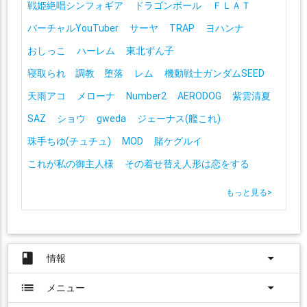
戦姫絶唱シンフォギア
ドラゴンボール
ＦＬＡＴ
バーチャルYouTuber
サーヤ
TRAP
ヨハンナ
おしっこ
ハーレム
東北ずん子
寝取られ 調教 堕落
レム
機動戦士ガンダムSEED
天雨アコ
メローナ
Number2
AERODOG
紫雲清夏
SAZ
ショウ
gweda
ジェーナス(艦これ)
珠手ちゆ(チュチュ)
MOD
賭ケグルイ
これが私の御主人様
その着せ替え人形は恋をする
もっと見る
>
book
arrow_drop_down
情報
list
arrow_drop_down
メニュー