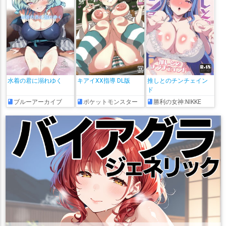
水着の君に溺れゆく
キアイXX指導 DL版
推しとのチンチェイン
ド
ブルーアーカイブ
ポケットモンスター
勝利の女神:NIKKE