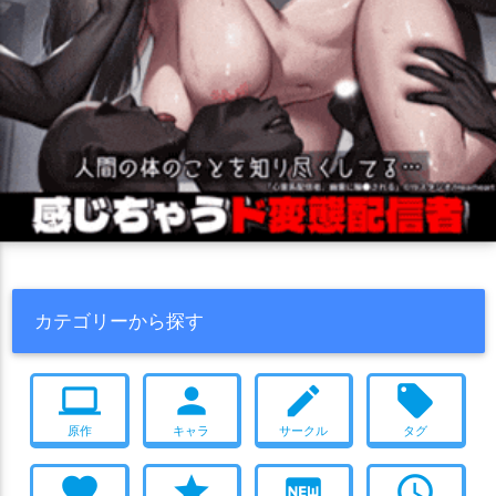
カテゴリーから探す
computer
person
create
local_offer
原作
キャラ
サークル
タグ
favorite
star
fiber_new
access_time