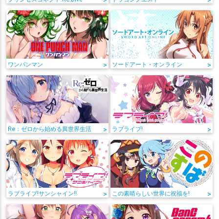
>
>
ワンパンマン
>
ソードアート・オンライン
>
Re：ゼロから始める異世界生活
>
ラブライブ!
>
ラブライブ!サンシャイン!!
>
この素晴らしい世界に祝福を!
>