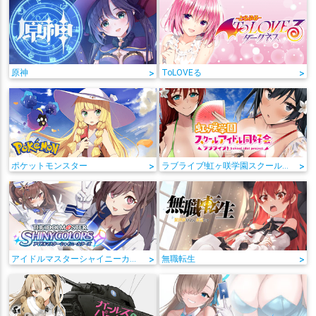
原神
>
ToLOVEる
>
ポケットモンスター
>
ラブライブ!虹ヶ咲学園スクールアイドル同好会
>
アイドルマスターシャイニーカラーズ
>
無職転生
>