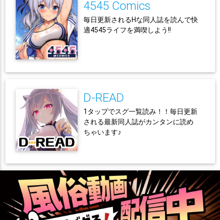
4545 Comics
毎日更新されるHな同人誌を読んで快
適4545ライフを満喫しよう!!
D-READ
1タップでスグ一覧読み！！毎日更新
される最新同人誌がカンタンに読め
ちゃいます♪