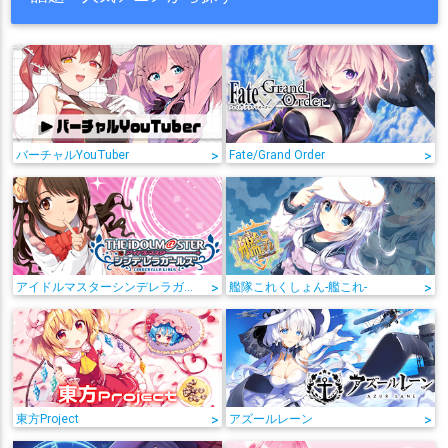
バーチャルYouTuber
>
Fate/Grand Order
>
アイドルマスターシンデレラガールズ
>
艦隊これくしょん-艦これ-
>
東方Project
>
アズールレーン
>