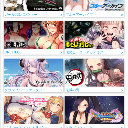
ガールズ&パンツァー
>
ブルーアーカイブ
>
ONE PIECE
>
僕のヒーローアカデミア
>
グランブルーファンタジー
>
鬼滅の刃
>
プリンセスコネクト!Re:Dive
ドラゴンクエスト