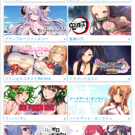
グランブルーファンタジー
>
鬼滅の刃
>
プリンセスコネクト!Re:Dive
>
ドラゴンクエスト
>
ワンパンマン
>
ソードアート・オンライン
>