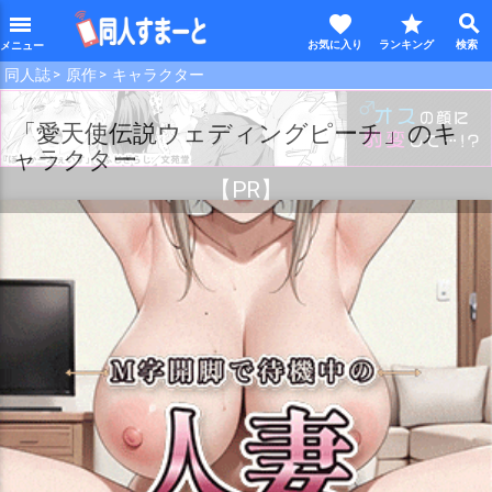
favorite
star
search
menu
同人誌
原作
キャラクター
【PR】
「愛天使伝説ウェディングピーチ」のキ
ャラクター