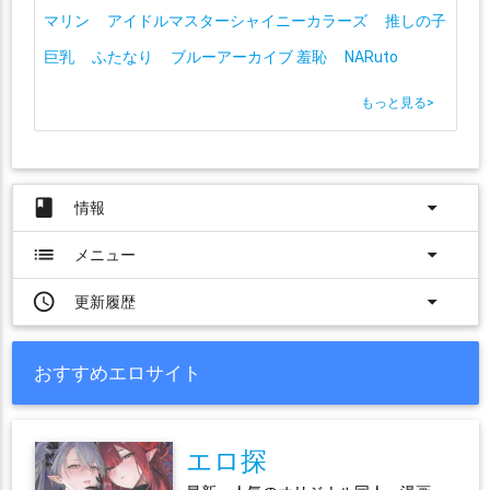
マリン
アイドルマスターシャイニーカラーズ
推しの子
巨乳
ふたなり
ブルーアーカイブ 羞恥
NARuto
もっと見る
>
book
arrow_drop_down
情報
list
arrow_drop_down
メニュー
access_time
arrow_drop_down
更新履歴
おすすめエロサイト
エロ探