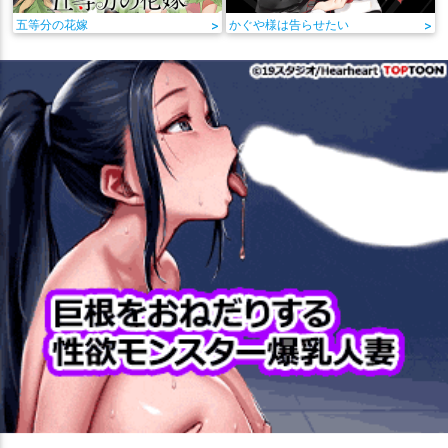
五等分の花嫁
>
かぐや様は告らせたい
>