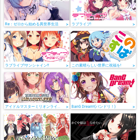
Re：ゼロから始める異世界生活
>
ラブライブ!
>
ラブライブ!サンシャイン!!
>
この素晴らしい世界に祝福を!
>
アイドルマスターミリオンライブ!
>
BanG Dream!(バンドリ！)
>