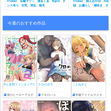
Vtuber
宝鐘マリン
湊あくあ
Ngon
ダ
Vtuber
猫又おかゆ
malc
ンス有り
巨乳
淫乱
猫耳
顔
お漏らし・潮吹き
ダ
有り
ホロライブ
主観視
乳
性行為有り
淫乱
獣耳
今週のおすすめ作品
IFと妄想ファンタジア2
クロのボウ
ことねすと
僕のヒーローアカデミア
アオのハコ
学園アイドルマスター