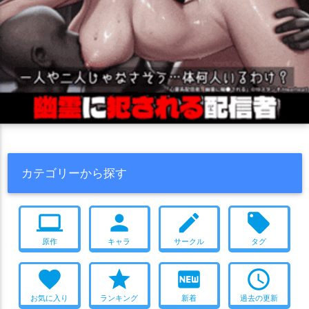
カテゴリーから探す
computer
person
create
local_offer
原作
キャラ
サークル
タグ
favorite
star
fiber_new
access_time
お気に入り
ランキング
新着
過去の更新