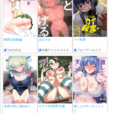
籾岡の総集編
ほどける
ウイ転変
ToLOVEる
学園アイドルマスター
ブルーアーカイブ
水着の君に溺れゆく
キアイXX指導 DL版
推しとのチンチェイン
ド