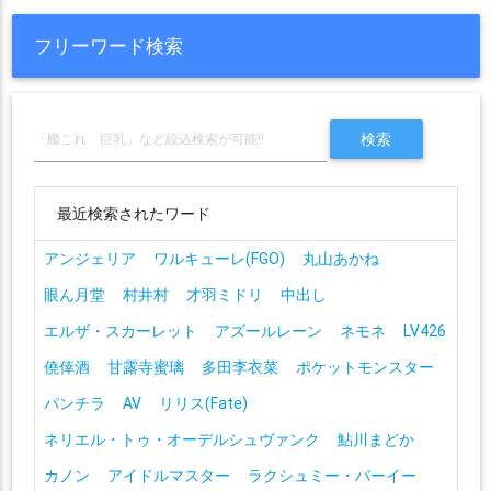
フリーワード検索
最近検索されたワード
アンジェリア
ワルキューレ(FGO)
丸山あかね
眼ん月堂
村井村
才羽ミドリ
中出し
エルザ・スカーレット
アズールレーン
ネモネ
LV426
僥倖酒
甘露寺蜜璃
多田李衣菜
ポケットモンスター
パンチラ
AV
リリス(Fate)
ネリエル・トゥ・オーデルシュヴァンク
鮎川まどか
カノン
アイドルマスター
ラクシュミー・バーイー