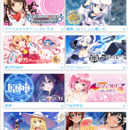
アイドルマスターシンデレラガールズ
>
艦隊これくしょん-艦これ-
>
東方Project
>
アズールレーン
>
原神
>
ToLOVEる
>