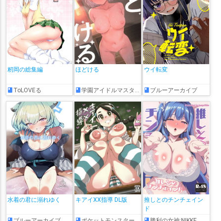
籾岡の総集編
ほどける
ウイ転変
ToLOVEる
学園アイドルマスター
ブルーアーカイブ
水着の君に溺れゆく
キアイXX指導 DL版
推しとのチンチェイン
ド
ブルーアーカイブ
ポケットモンスター
勝利の女神:NIKKE