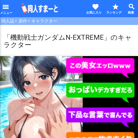
favorite
star
search
menu
同人誌
原作
キャラクター
「機動戦士ガンダムN-EXTREME」のキャ
ラクター