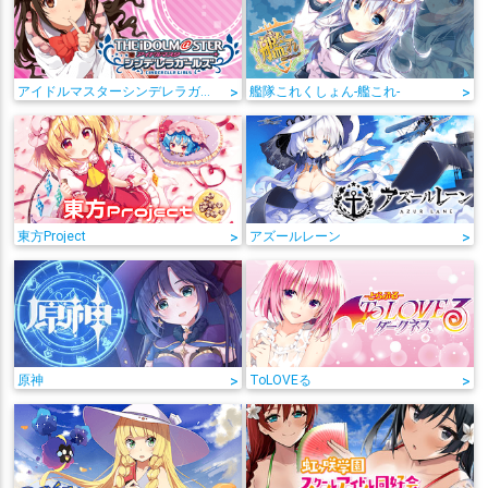
アイドルマスターシンデレラガールズ
>
艦隊これくしょん-艦これ-
>
東方Project
>
アズールレーン
>
原神
>
ToLOVEる
>