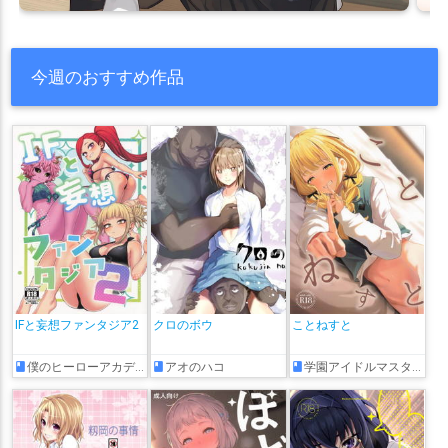
今週のおすすめ作品
IFと妄想ファンタジア2
クロのボウ
ことねすと
僕のヒーローアカデミア
アオのハコ
学園アイドルマスター