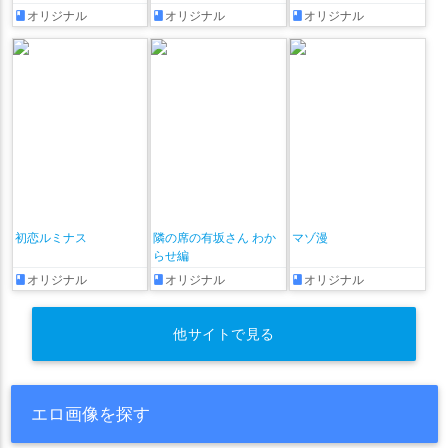
れた七日間 その後
全部晒されちゃう編♡
オリジナル
オリジナル
オリジナル
～ + おまけ漫画♡
初恋ルミナス
隣の席の有坂さん わか
マゾ漫
らせ編
オリジナル
オリジナル
オリジナル
他サイトで見る
エロ画像を探す