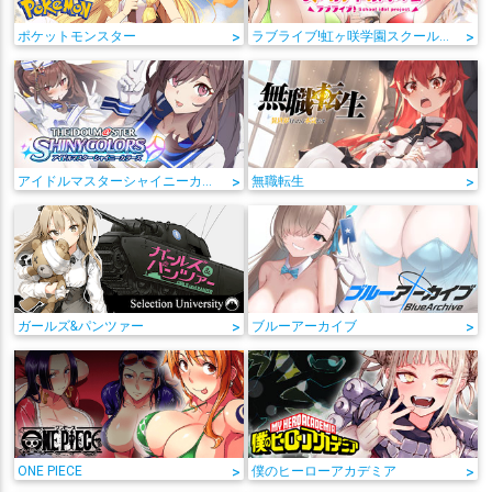
ポケットモンスター
>
ラブライブ!虹ヶ咲学園スクールアイドル同好会
>
アイドルマスターシャイニーカラーズ
>
無職転生
>
ガールズ&パンツァー
>
ブルーアーカイブ
>
ONE PIECE
>
僕のヒーローアカデミア
>