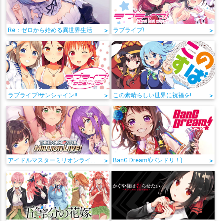
Re：ゼロから始める異世界生活
>
ラブライブ!
>
ラブライブ!サンシャイン!!
>
この素晴らしい世界に祝福を!
>
アイドルマスターミリオンライブ!
>
BanG Dream!(バンドリ！)
>