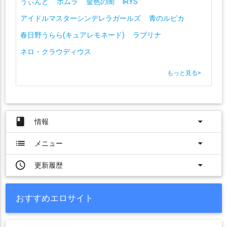
うぃんど
ホムラ
金色の闇
IRYS
アイドルマスターシンデレラガールズ
青のルピカ
春日野うらら(キュアレモネード)
ラブリナ
ネロ・クラウディウス
もっと見る
>
book
arrow_drop_down
情報
list
arrow_drop_down
メニュー
access_time
arrow_drop_down
更新履歴
おすすめエロサイト