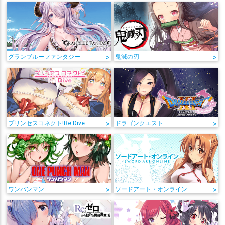
グランブルーファンタジー
>
鬼滅の刃
>
プリンセスコネクト!Re:Dive
>
ドラゴンクエスト
>
ワンパンマン
>
ソードアート・オンライン
>