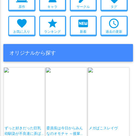
原作
キャラ
サークル
タグ
favorite
star
fiber_new
access_time
お気に入り
ランキング
新着
過去の更新
オリジナルから探す
ずっと好きだった巨乳
委員長は今日からみん
メガぱこスレイヴ
幼馴染が不良達に弄ば
なのオモチャ ～後輩に