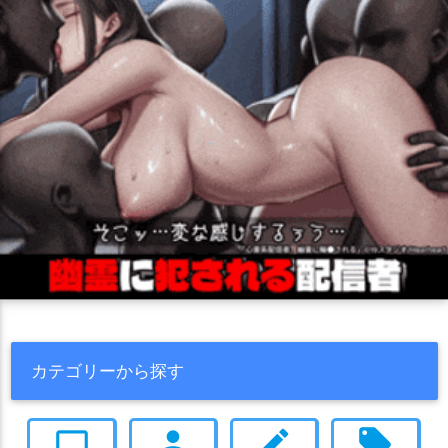
カテゴリーから探す
computer
person
create
local_offer