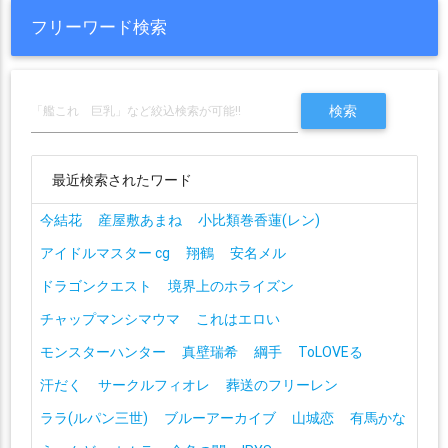
フリーワード検索
最近検索されたワード
今結花
産屋敷あまね
小比類巻香蓮(レン)
アイドルマスター cg
翔鶴
安名メル
ドラゴンクエスト
境界上のホライズン
チャップマンシマウマ
これはエロい
モンスターハンター
真壁瑞希
綱手
ToLOVEる
汗だく
サークルフィオレ
葬送のフリーレン
ララ(ルパン三世)
ブルーアーカイブ
山城恋
有馬かな