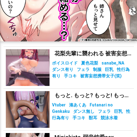
花梨先輩に襲われる 被害妄想携帯女子（笑）
ボイスロイド
夏色花梨
sanabe_NA
ダンス有り
フェラ
制服
巨乳
性行為
有り
手コキ
被害妄想携帯女子(笑)
もっと. もっと? もっと! もっと!?!?
Vtuber
湊あくあ
Futanari no
Genkaku
ダンス無し
フェラ
巨乳
性
行為有り
手コキ
獣耳
競泳水着