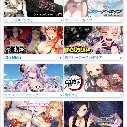
ガールズ&パンツァー
>
ブルーアーカイブ
>
ONE PIECE
>
僕のヒーローアカデミア
>
グランブルーファンタジー
>
鬼滅の刃
>