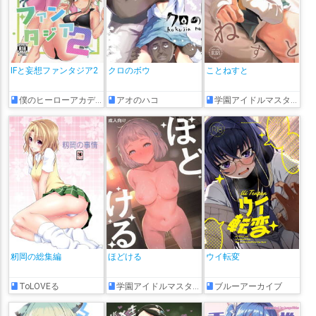
IFと妄想ファンタジア2
クロのボウ
ことねすと
僕のヒーローアカデミア
アオのハコ
学園アイドルマスター
籾岡の総集編
ほどける
ウイ転変
ToLOVEる
学園アイドルマスター
ブルーアーカイブ