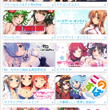
プリンセスコネクト!Re:Dive
>
ドラゴンクエスト
>
ワンパンマン
>
ソードアート・オンライン
>
Re：ゼロから始める異世界生活
>
ラブライブ!
>
ラブライブ!サンシャイン!!
>
この素晴らしい世界に祝福を!
>