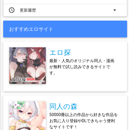
access_time
arrow_drop_down
更新履歴
おすすめエロサイト
エロ探
最新・人気のオリジナル同人・漫画
が無料で試し読みできるサイトで
す。
同人の森
50000冊以上の作品から好きな作品を
お気に入り登録やDLできちゃう便利
なサイトです！