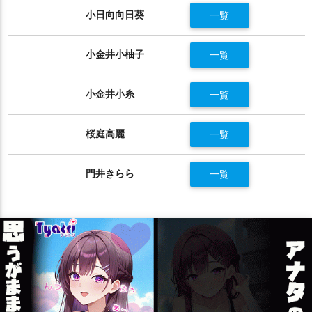
小日向向日葵
一覧
小金井小柚子
一覧
小金井小糸
一覧
桜庭高麗
一覧
門井きらら
一覧