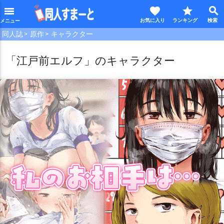
favorite
star
search
menu
同人誌
原作
キャラクター
「江戸前エルフ」のキャラクター