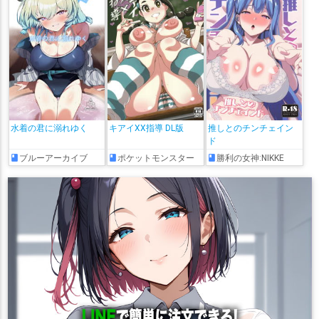
水着の君に溺れゆく
キアイXX指導 DL版
推しとのチンチェイン
ド
ブルーアーカイブ
ポケットモンスター
勝利の女神:NIKKE