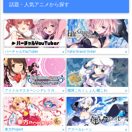
話題・人気アニメから探す
バーチャルYouTuber
>
Fate/Grand Order
>
アイドルマスターシンデレラガールズ
>
艦隊これくしょん-艦これ-
>
東方Project
>
アズールレーン
>