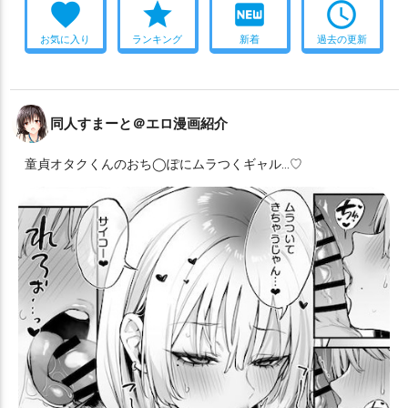
favorite
star
fiber_new
access_time
お気に入り
ランキング
新着
過去の更新
同人すまーと＠エロ漫画紹介
童貞オタクくんのおち◯ぽにムラつくギャル…♡