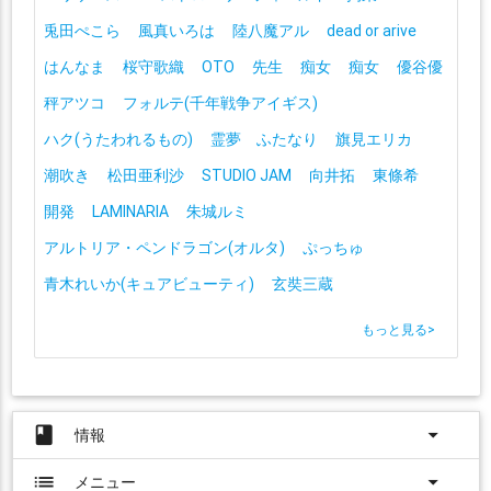
兎田ぺこら
風真いろは
陸八魔アル
dead or arive
はんなま
桜守歌織
OTO
先生
痴女
痴女
優谷優
秤アツコ
フォルテ(千年戦争アイギス)
ハク(うたわれるもの)
霊夢 ふたなり
旗見エリカ
潮吹き
松田亜利沙
STUDIO JAM
向井拓
東條希
開発
LAMINARIA
朱城ルミ
アルトリア・ペンドラゴン(オルタ)
ぷっちゅ
青木れいか(キュアビューティ)
玄奘三蔵
もっと見る
>
book
arrow_drop_down
情報
list
arrow_drop_down
メニュー