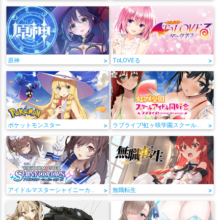
原神
>
ToLOVEる
>
ポケットモンスター
>
ラブライブ!虹ヶ咲学園スクールアイドル同好会
>
アイドルマスターシャイニーカラーズ
>
無職転生
>