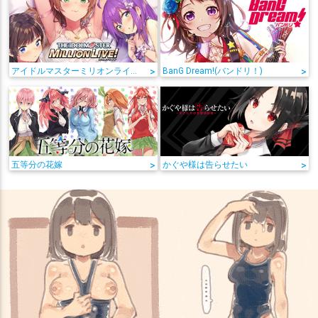
アイドルマスターミリオンライブ!
>
BanG Dream!(バンドリ！)
>
五等分の花嫁
>
かぐや様は告らせたい
>