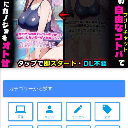
カテゴリーから探す
computer
person
create
local_offer
原作
キャラ
サークル
タグ