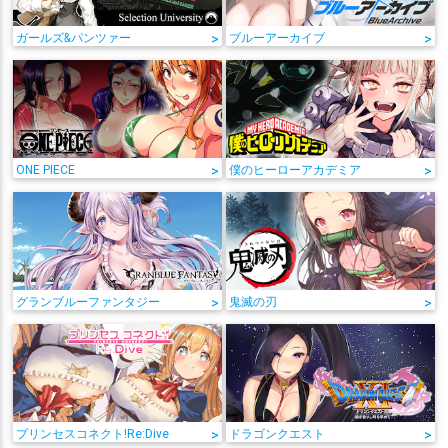
ガールズ&パンツァー
>
ブルーアーカイブ
>
ONE PIECE
>
僕のヒーローアカデミア
>
グランブルーファンタジー
>
鬼滅の刃
>
プリンセスコネクト!Re:Dive
>
ドラゴンクエスト
>