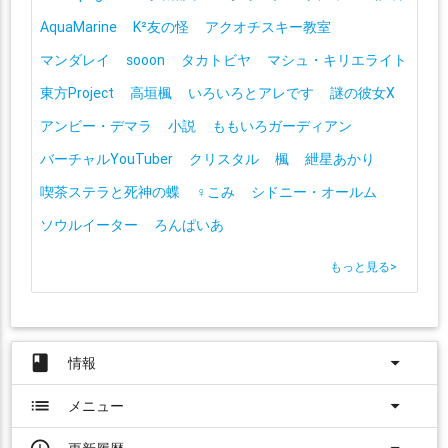
AquaMarine
K²友の怪
アクオチスキー教室
マンダレイ
sooon
タカトビヤ
マシュ・キリエライト
東方Project
高垣楓
いろいろとアレです
謎の彼女X
アンビー・デマラ
小説
ももいろガーディアン
バーチャルYouTuber
クリスタル
楓
紲星あかり
喫茶ステラと死神の蝶
♀こみ
シドニー・オールム
ソウルイーター
ろんぱいあ
もっと見る
>
book
arrow_drop_down
情報
list
arrow_drop_down
メニュー