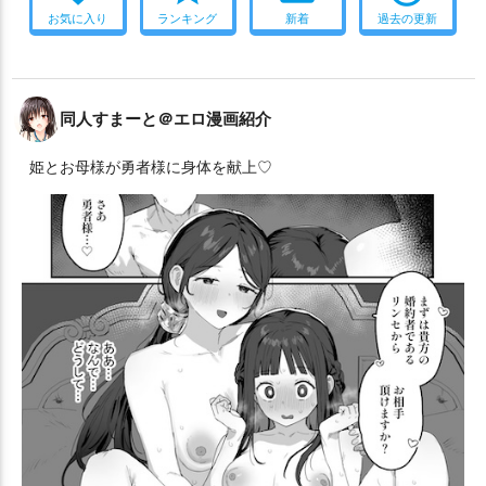
お気に入り
ランキング
新着
過去の更新
同人すまーと＠エロ漫画紹介
姫とお母様が勇者様に身体を献上♡