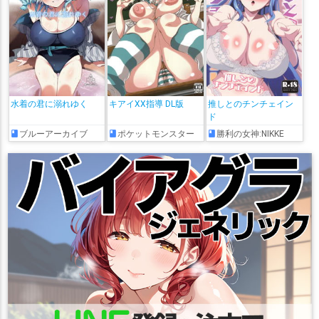
水着の君に溺れゆく
キアイXX指導 DL版
推しとのチンチェイン
ド
ブルーアーカイブ
ポケットモンスター
勝利の女神:NIKKE