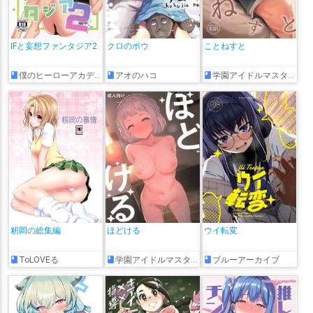
IFと妄想ファンタジア2
クロのボウ
ことねすと
僕のヒーローアカデミア
アオのハコ
学園アイドルマスター
籾岡の総集編
ほどける
ウイ転変
ToLOVEる
学園アイドルマスター
ブルーアーカイブ