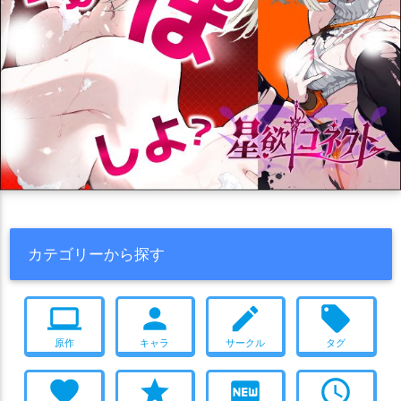
カテゴリーから探す
computer
person
create
local_offer
原作
キャラ
サークル
タグ
favorite
star
fiber_new
access_time