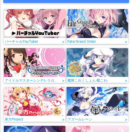
バーチャルYouTuber
>
Fate/Grand Order
>
アイドルマスターシンデレラガールズ
>
艦隊これくしょん-艦これ-
>
東方Project
>
アズールレーン
>