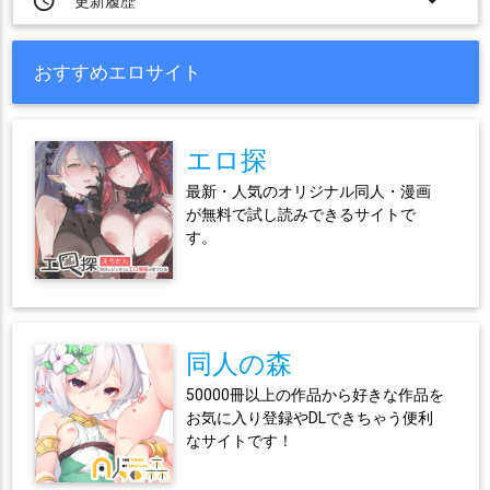
access_time
arrow_drop_down
更新履歴
おすすめエロサイト
エロ探
最新・人気のオリジナル同人・漫画
が無料で試し読みできるサイトで
す。
同人の森
50000冊以上の作品から好きな作品を
お気に入り登録やDLできちゃう便利
なサイトです！