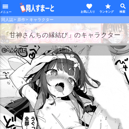
favorite
star
search
menu
同人誌
原作
キャラクター
【PR】
「甘神さんちの縁結び」のキャラクター