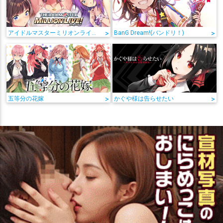
アイドルマスターミリオンライブ!
>
BanG Dream!(バンドリ！)
>
五等分の花嫁
>
かぐや様は告らせたい
>