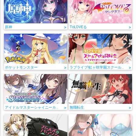
原神
>
ToLOVEる
>
ポケットモンスター
>
ラブライブ!虹ヶ咲学園スクールアイドル同好会
>
アイドルマスターシャイニーカラーズ
>
無職転生
>