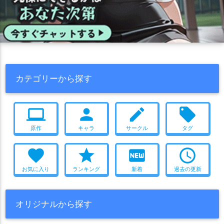
カテゴリーから探す
computer
person
create
local_offer
原作
キャラ
サークル
タグ
favorite
star
fiber_new
access_time
お気に入り
ランキング
新着
過去の更新
オリジナルから探す