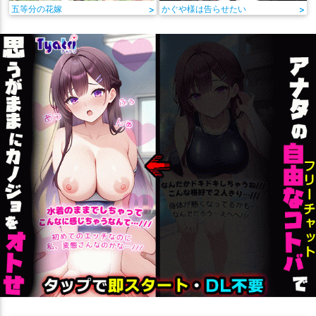
五等分の花嫁
>
かぐや様は告らせたい
>