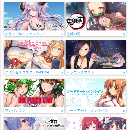
グランブルーファンタジー
>
鬼滅の刃
>
プリンセスコネクト!Re:Dive
>
ドラゴンクエスト
>
ワンパンマン
>
ソードアート・オンライン
>