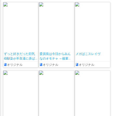
ずっと好きだった巨乳
委員長は今日からみん
メガぱこスレイヴ
幼馴染が不良達に弄ば
なのオモチャ ～後輩に
れた七日間 その後
全部晒されちゃう編♡
オリジナル
オリジナル
オリジナル
～ + おまけ漫画♡