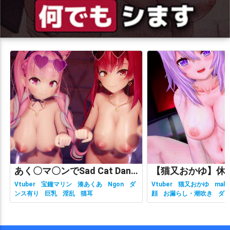
あく〇マ〇ンでSad Cat Dance
Vtuber
宝鐘マリン
湊あくあ
Ngon
ダ
Vtuber
猫又おかゆ
malc
ンス有り
巨乳
淫乱
猫耳
顔
お漏らし・潮吹き
ダ
有り
ホロライブ
主観視
乳
性行為有り
淫乱
獣耳