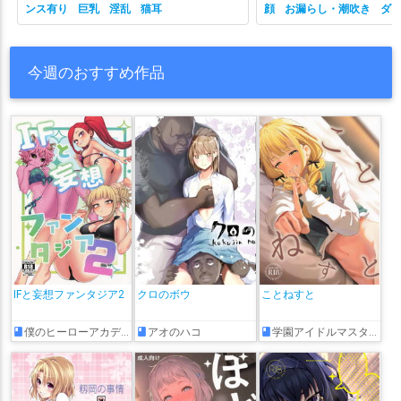
ンス有り
巨乳
淫乱
猫耳
顔
お漏らし・潮吹き
ダ
有り
ホロライブ
主観視
乳
性行為有り
淫乱
獣耳
今週のおすすめ作品
IFと妄想ファンタジア2
クロのボウ
ことねすと
僕のヒーローアカデミア
アオのハコ
学園アイドルマスター