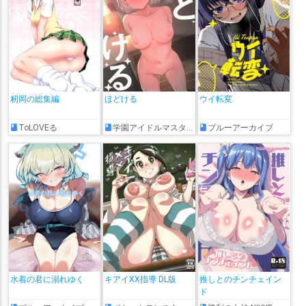
籾岡の総集編
ほどける
ウイ転変
ToLOVEる
学園アイドルマスター
ブルーアーカイブ
水着の君に溺れゆく
キアイXX指導 DL版
推しとのチンチェイン
ド