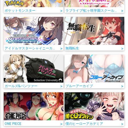
ポケットモンスター
>
ラブライブ!虹ヶ咲学園スクールアイドル同好会
>
アイドルマスターシャイニーカラーズ
>
無職転生
>
ガールズ&パンツァー
>
ブルーアーカイブ
>
ONE PIECE
>
僕のヒーローアカデミア
>