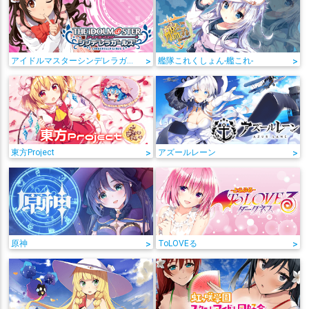
アイドルマスターシンデレラガールズ
>
艦隊これくしょん-艦これ-
>
東方Project
>
アズールレーン
>
原神
>
ToLOVEる
>