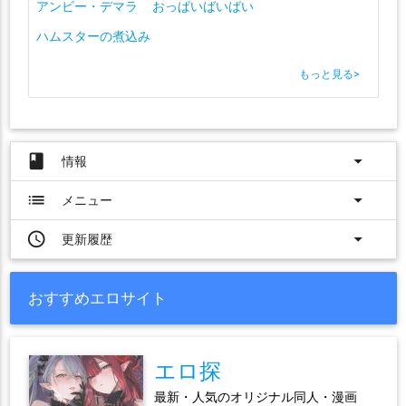
アンビー・デマラ
おっぱいばいばい
ハムスターの煮込み
もっと見る
>
book
arrow_drop_down
情報
list
arrow_drop_down
メニュー
access_time
arrow_drop_down
更新履歴
おすすめエロサイト
エロ探
最新・人気のオリジナル同人・漫画