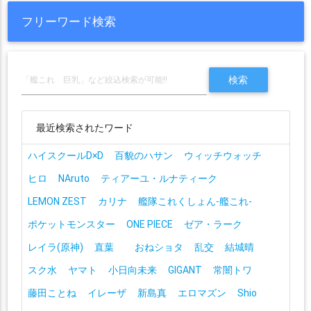
フリーワード検索
最近検索されたワード
ハイスクールD×D
百貌のハサン
ウィッチウォッチ
ヒロ
NAruto
ティアーユ・ルナティーク
LEMON ZEST
カリナ
艦隊これくしょん-艦これ-
ポケットモンスター
ONE PIECE
ゼア・ラーク
レイラ(原神)
直葉
おねショタ
乱交
結城晴
スク水
ヤマト
小日向未来
GIGANT
常闇トワ
藤田ことね
イレーザ
新島真
エロマズン
Shio