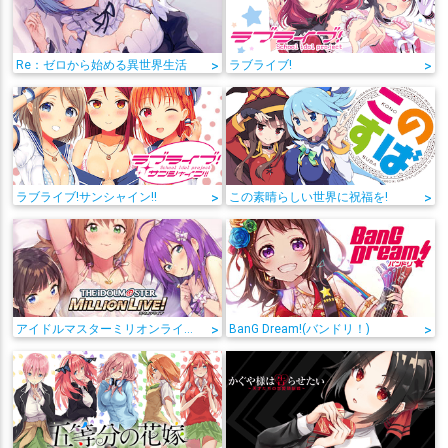
Re：ゼロから始める異世界生活
>
ラブライブ!
>
ラブライブ!サンシャイン!!
>
この素晴らしい世界に祝福を!
>
アイドルマスターミリオンライブ!
>
BanG Dream!(バンドリ！)
>