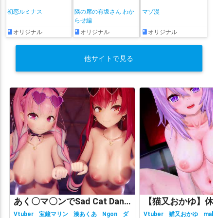
初恋ルミナス
隣の席の有坂さん わか
マゾ漫
らせ編
オリジナル
オリジナル
オリジナル
他サイトで見る
あく〇マ〇ンでSad Cat Dance
Vtuber
宝鐘マリン
湊あくあ
Ngon
ダ
Vtuber
猫又おかゆ
malc