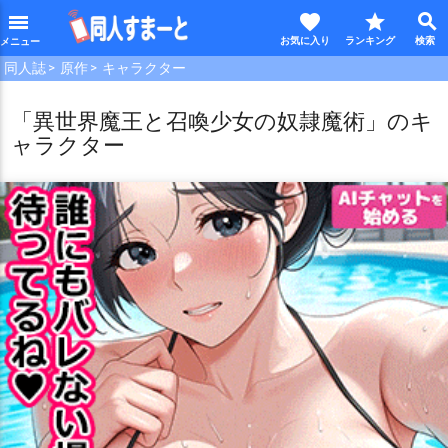
favorite
star
search
menu
同人誌
原作
キャラクター
「異世界魔王と召喚少女の奴隷魔術」のキ
ャラクター