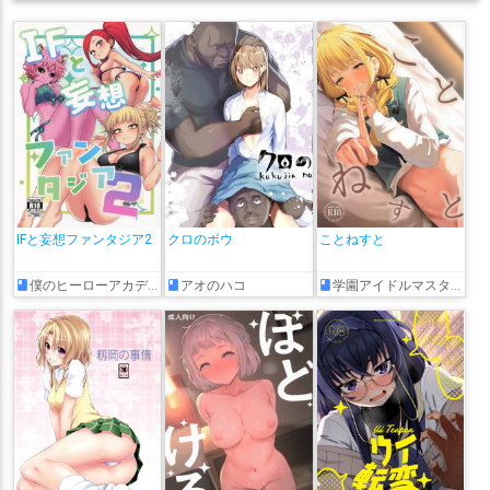
IFと妄想ファンタジア2
クロのボウ
ことねすと
僕のヒーローアカデミア
アオのハコ
学園アイドルマスター