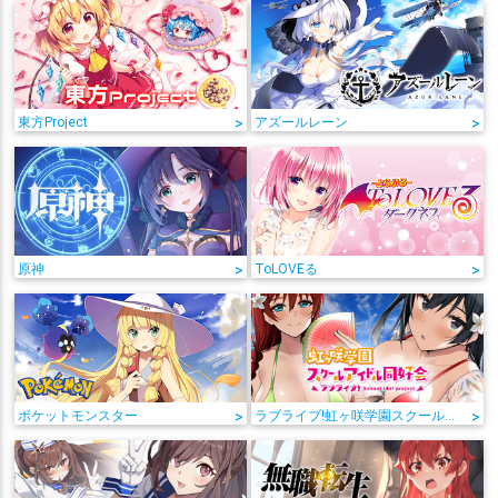
東方Project
>
アズールレーン
>
原神
>
ToLOVEる
>
ポケットモンスター
>
ラブライブ!虹ヶ咲学園スクールアイドル同好会
>