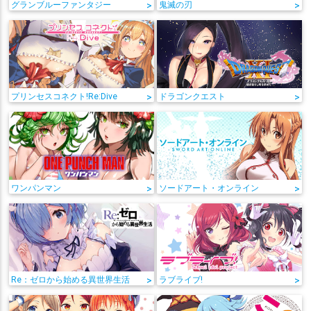
グランブルーファンタジー
>
鬼滅の刃
>
プリンセスコネクト!Re:Dive
>
ドラゴンクエスト
>
ワンパンマン
>
ソードアート・オンライン
>
Re：ゼロから始める異世界生活
>
ラブライブ!
>