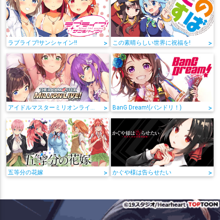
ラブライブ!サンシャイン!!
>
この素晴らしい世界に祝福を!
>
アイドルマスターミリオンライブ!
>
BanG Dream!(バンドリ！)
>
五等分の花嫁
>
かぐや様は告らせたい
>