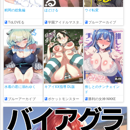
籾岡の総集編
ほどける
ウイ転変
ToLOVEる
学園アイドルマスター
ブルーアーカイブ
水着の君に溺れゆく
キアイXX指導 DL版
推しとのチンチェイン
ド
ブルーアーカイブ
ポケットモンスター
勝利の女神:NIKKE