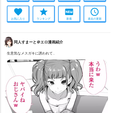
favorite
star
fiber_new
access_time
お気に入り
ランキング
新着
過去の更新
同人すまーと＠エロ漫画紹介
生意気なメスガキに誘われて…