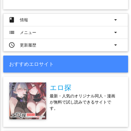
book
arrow_drop_down
情報
list
arrow_drop_down
メニュー
access_time
arrow_drop_down
更新履歴
おすすめエロサイト
エロ探
最新・人気のオリジナル同人・漫画
が無料で試し読みできるサイトで
す。