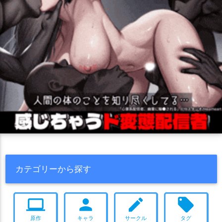
カテゴリーから探す
computer
person
create
local_offer
原作
キャラ
サークル
タグ