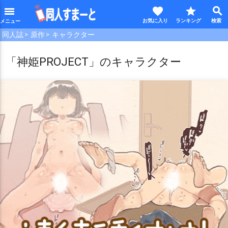
favorite
star
search
menu
同人誌
原作
キャラクター
「神姫PROJECT」のキャラクター