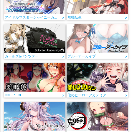
アイドルマスターシャイニーカラーズ
>
無職転生
>
ガールズ&パンツァー
>
ブルーアーカイブ
>
ONE PIECE
>
僕のヒーローアカデミア
>