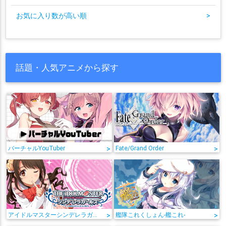
お気に入り数が高い順
>
話題・人気アニメから探す
バーチャルYouTuber
>
Fate/Grand Order
>
アイドルマスターシンデレラガールズ
>
艦隊これくしょん-艦これ-
>