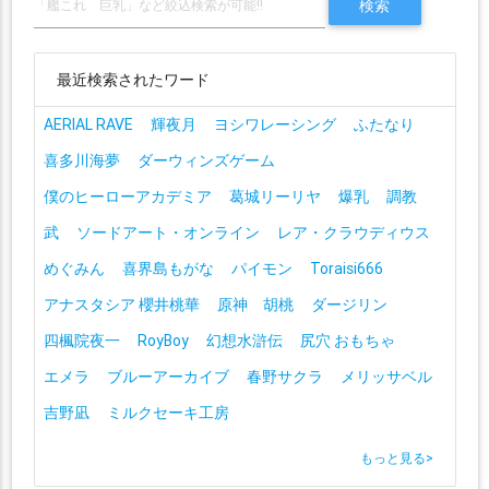
最近検索されたワード
AERIAL RAVE
輝夜月
ヨシワレーシング
ふたなり
喜多川海夢
ダーウィンズゲーム
僕のヒーローアカデミア
葛城リーリヤ
爆乳
調教
武
ソードアート・オンライン
レア・クラウディウス
めぐみん
喜界島もがな
パイモン
Toraisi666
アナスタシア 櫻井桃華
原神 胡桃
ダージリン
四楓院夜一
RoyBoy
幻想水滸伝
尻穴 おもちゃ
エメラ
ブルーアーカイブ
春野サクラ
メリッサベル
吉野凪
ミルクセーキ工房
もっと見る
>