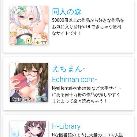
同人の森
50000冊以上の作品から好きな作品を
お気に入り登録やDLできちゃう便利
なサイトです！
えちまん-
Echiman.com-
NyaHentaiやnhentaiなど大手サイト
にある何十万冊の作品が探しやすく
まとまって楽々読めちゃう！
H-Library
Hな図書館のように大量のエロ同人誌