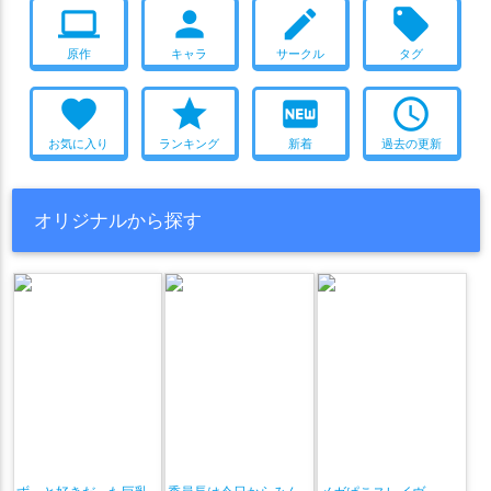
computer
person
create
local_offer
原作
キャラ
サークル
タグ
favorite
star
fiber_new
access_time
お気に入り
ランキング
新着
過去の更新
オリジナルから探す