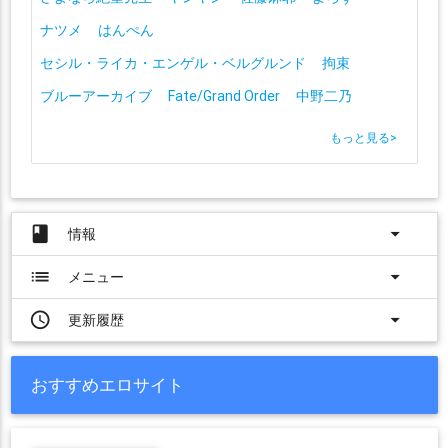
ナツメ
はんぺん
セシル・ライカ・エンゲル・ベルグルンド
拘束
ブルーアーカイブ
Fate/Grand Order
中野二乃
もっと見る
>
book
arrow_drop_down
情報
list
arrow_drop_down
メニュー
access_time
arrow_drop_down
更新履歴
おすすめエロサイト