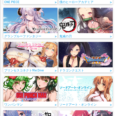
ONE PIECE
>
僕のヒーローアカデミア
>
グランブルーファンタジー
>
鬼滅の刃
>
プリンセスコネクト!Re:Dive
>
ドラゴンクエスト
>
ワンパンマン
>
ソードアート・オンライン
>