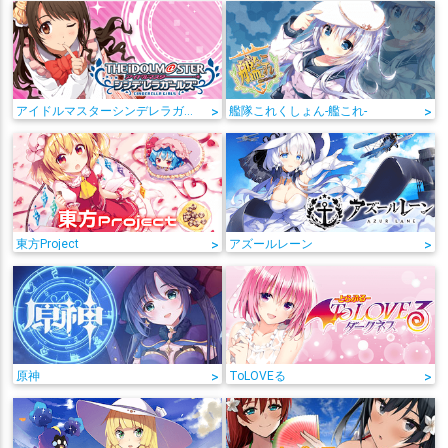
アイドルマスターシンデレラガールズ
>
艦隊これくしょん-艦これ-
>
東方Project
>
アズールレーン
>
原神
>
ToLOVEる
>