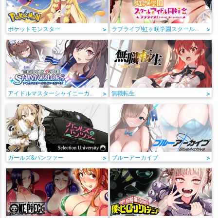
ポケットモンスター
>
ラブライブ!虹ヶ咲学園スクールアイドル同好会
>
アイドルマスターシャイニーカラーズ
>
無職転生
>
ガールズ&パンツァー
>
ブルーアーカイブ
>