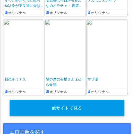
ずっと好きだった巨乳
委員長は今日からみん
メガぱこスレイヴ
幼馴染が不良達に弄ば
なのオモチャ ～後輩に
れた七日間 その後
全部晒されちゃう編♡
オリジナル
オリジナル
オリジナル
～ + おまけ漫画♡
初恋ルミナス
隣の席の有坂さん わか
マゾ漫
らせ編
オリジナル
オリジナル
オリジナル
他サイトで見る
エロ画像を探す