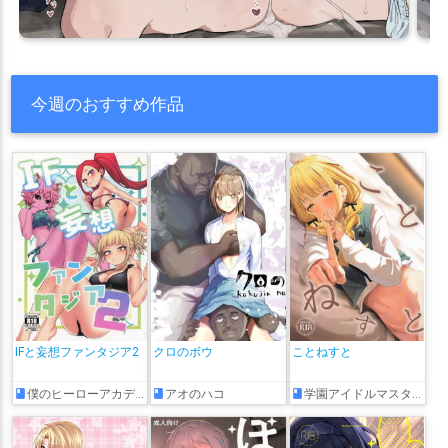
今週のおすすめ作品
IFと妄想ファンタジア2
クロのボウ
ことねすと
僕のヒーローアカデミア
アオのハコ
学園アイドルマスター