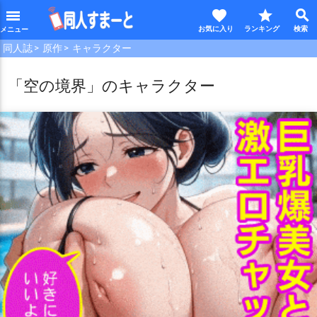
favorite
star
search
menu
同人誌
原作
キャラクター
「空の境界」のキャラクター