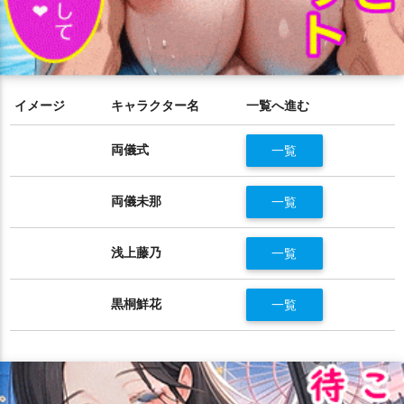
イメージ
キャラクター名
一覧へ進む
両儀式
一覧
両儀未那
一覧
浅上藤乃
一覧
黒桐鮮花
一覧