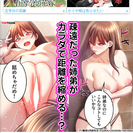
五等分の花嫁
>
かぐや様は告らせたい
>