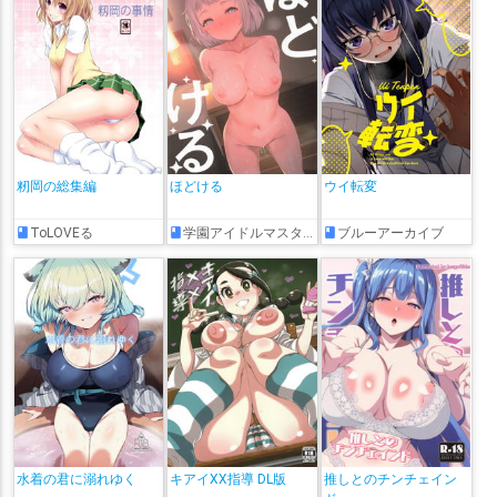
籾岡の総集編
ほどける
ウイ転変
ToLOVEる
学園アイドルマスター
ブルーアーカイブ
水着の君に溺れゆく
キアイXX指導 DL版
推しとのチンチェイン