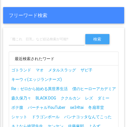
フリーワード検索
最近検索されたワード
ゴトランド
マオ
メタルスラッグ
ザビ子
キーウィ(エッジランナーズ)
Re：ゼロから始める異世界生活
僕のヒーローアカデミア
森久保乃々
BLACK DOG
ククルカン
レズ
ダミー
ボテ腹
バーチャルYouTuber
se34tai
冬扇草堂
シャット
ドラゴンボール
パンナコッタなんてこった
さよなら絶望先生
ヤンヤン
佐藤麻耶
よろず