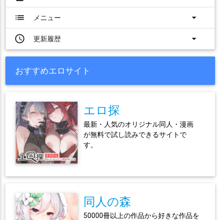
list
arrow_drop_down
メニュー
access_time
arrow_drop_down
更新履歴
おすすめエロサイト
エロ探
最新・人気のオリジナル同人・漫画
が無料で試し読みできるサイトで
す。
同人の森
50000冊以上の作品から好きな作品を