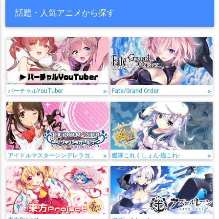
話題・人気アニメから探す
バーチャルYouTuber
>
Fate/Grand Order
>
アイドルマスターシンデレラガールズ
>
艦隊これくしょん-艦これ-
>