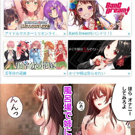
アイドルマスターミリオンライブ!
>
BanG Dream!(バンドリ！)
>
五等分の花嫁
>
かぐや様は告らせたい
>