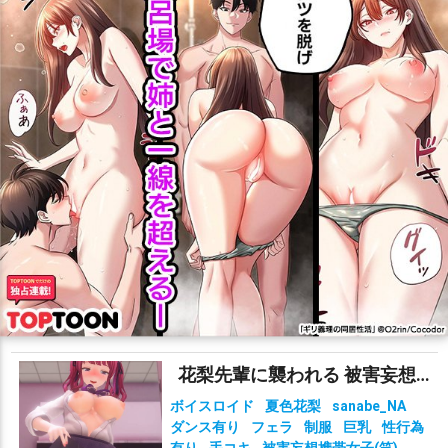
花梨先輩に襲われる 被害妄想携帯女子（笑）
ボイスロイド
夏色花梨
sanabe_NA
ダンス有り
フェラ
制服
巨乳
性行為