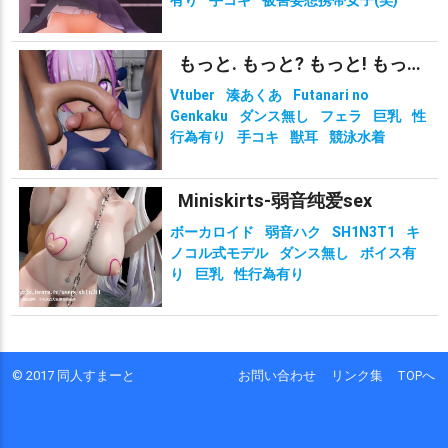
有り
手コキ
被害妄想携帯女子(笑)
もっと. もっと? もっと! もっと!?!?
Vtuber
湊あくあ
Futanari no
Genkaku
ダンス無し
フェラ
巨乳
性
行為有り
手コキ
獣耳
競泳水着
Miniskirts-弱音纯爱sex
ボーカロイド
弱音ハク
SH1N3T1
キ
ノコル式モデル
ダンス無し
ボイス有
り
巨乳
性行為有り
© 2017 同人すまーと
お問い合わせ
リンク集
TOPへ