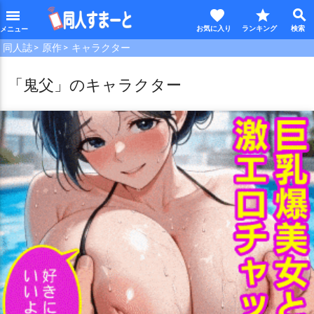
favorite
star
search
menu
同人誌
原作
キャラクター
「鬼父」のキャラクター