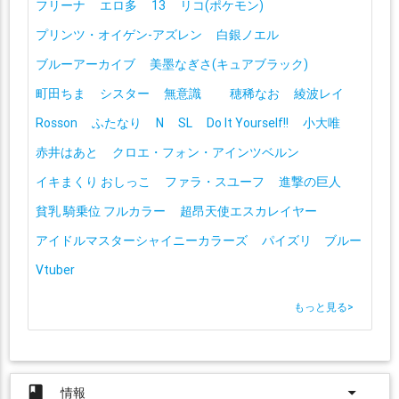
フリーナ
エロ多
13
リコ(ポケモン)
プリンツ・オイゲン-アズレン
白銀ノエル
ブルーアーカイブ
美墨なぎさ(キュアブラック)
町田ちま
シスター
無意識
穂稀なお
綾波レイ
Rosson
ふたなり
N
SL
Do It Yourself!!
小大唯
赤井はあと
クロエ・フォン・アインツベルン
イキまくり おしっこ
ファラ・スユーフ
進撃の巨人
貧乳 騎乗位 フルカラー
超昂天使エスカレイヤー
アイドルマスターシャイニーカラーズ
パイズリ ブルー
Vtuber
もっと見る
>
book
arrow_drop_down
情報