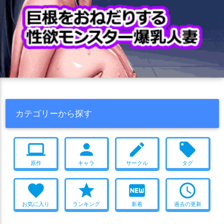
カテゴリーから探す
computer
person
create
local_offer
原作
キャラ
サークル
タグ
favorite
star
fiber_new
access_time
お気に入り
ランキング
新着
過去の更新