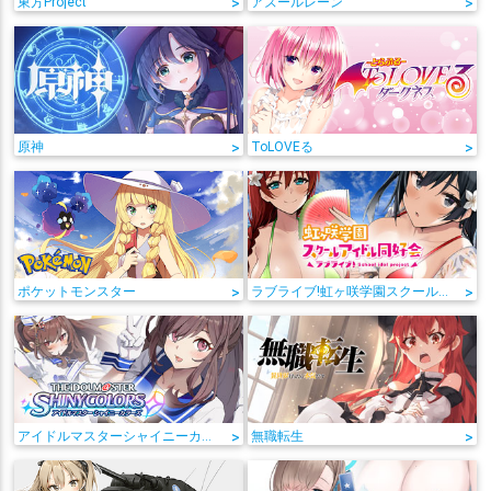
東方Project
>
アズールレーン
>
原神
>
ToLOVEる
>
ポケットモンスター
>
ラブライブ!虹ヶ咲学園スクールアイドル同好会
>
アイドルマスターシャイニーカラーズ
>
無職転生
>