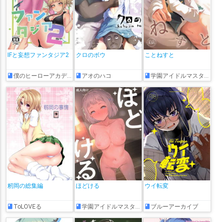
IFと妄想ファンタジア2
クロのボウ
ことねすと
僕のヒーローアカデミア
アオのハコ
学園アイドルマスター
籾岡の総集編
ほどける
ウイ転変
ToLOVEる
学園アイドルマスター
ブルーアーカイブ