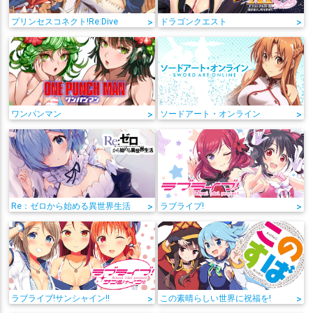
プリンセスコネクト!Re:Dive
>
ドラゴンクエスト
>
ワンパンマン
>
ソードアート・オンライン
>
Re：ゼロから始める異世界生活
>
ラブライブ!
>
ラブライブ!サンシャイン!!
>
この素晴らしい世界に祝福を!
>