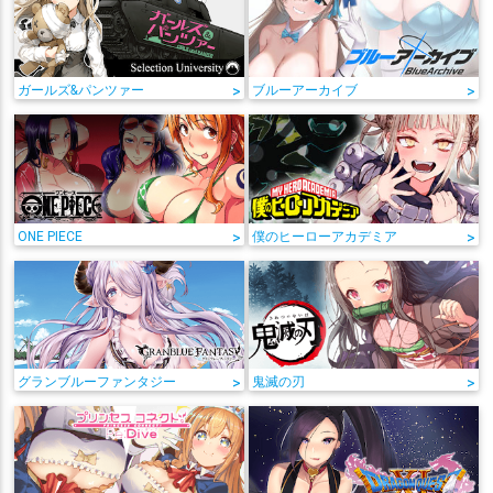
ガールズ&パンツァー
>
ブルーアーカイブ
>
ONE PIECE
>
僕のヒーローアカデミア
>
グランブルーファンタジー
>
鬼滅の刃
>