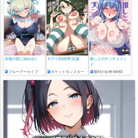
水着の君に溺れゆく
キアイXX指導 DL版
推しとのチンチェイン
ド
ブルーアーカイブ
ポケットモンスター
勝利の女神:NIKKE