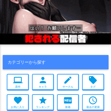
カテゴリーから探す
computer
person
create
local_offer
原作
キャラ
サークル
タグ
favorite
star
fiber_new
access_time
お気に入り
ランキング
新着
過去の更新