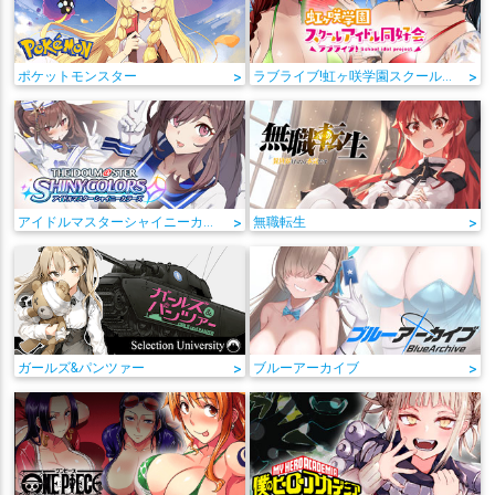
ポケットモンスター
>
ラブライブ!虹ヶ咲学園スクールアイドル同好会
>
アイドルマスターシャイニーカラーズ
>
無職転生
>
ガールズ&パンツァー
>
ブルーアーカイブ
>