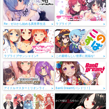
Re：ゼロから始める異世界生活
>
ラブライブ!
>
ラブライブ!サンシャイン!!
>
この素晴らしい世界に祝福を!
>
アイドルマスターミリオンライブ!
>
BanG Dream!(バンドリ！)
>