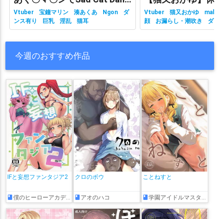
Vtuber
宝鐘マリン
湊あくあ
Ngon
ダ
Vtuber
猫又おかゆ
malc
ンス有り
巨乳
淫乱
猫耳
顔
お漏らし・潮吹き
ダ
有り
ホロライブ
主観視
乳
性行為有り
淫乱
獣耳
今週のおすすめ作品
IFと妄想ファンタジア2
クロのボウ
ことねすと
僕のヒーローアカデミア
アオのハコ
学園アイドルマスター