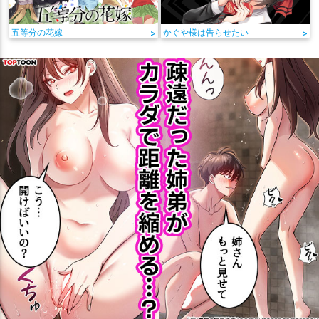
五等分の花嫁
>
かぐや様は告らせたい
>