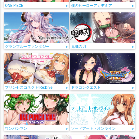
ONE PIECE
>
僕のヒーローアカデミア
>
グランブルーファンタジー
>
鬼滅の刃
>
プリンセスコネクト!Re:Dive
>
ドラゴンクエスト
>
ワンパンマン
>
ソードアート・オンライン
>