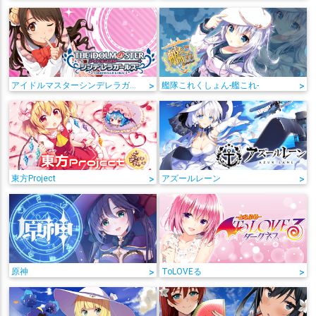
アイドルマスターシンデレラガールズ
>
艦隊これくしょん-艦これ-
>
東方Project
>
アズールレーン
>
原神
>
ToLOVEる
>