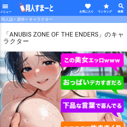
favorite
star
search
menu
同人誌
原作
キャラクター
「ANUBIS ZONE OF THE ENDERS」のキャ
ラクター