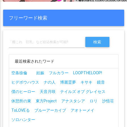
フリーワード検索
最近検索されたワード
空条徐倫
妊娠
フルカラー
LOOPTHELOOP!
ヒデボウハウス
ナの人
博麗霊夢
キサキ
鏡音
僕のヒーロー
天音月咲
テイルズ オブ グレイセス
休憩所の東
東方Project
アナスタシア
ロリ
沙悟荘
ToLOVEる
ブルーアーカイブ
アオトーメイ
ソロハンター