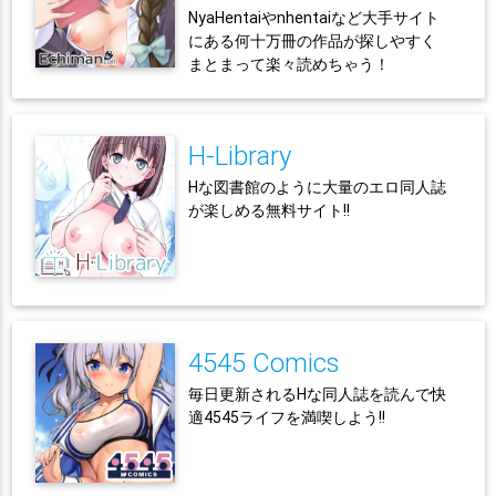
NyaHentaiやnhentaiなど大手サイト
にある何十万冊の作品が探しやすく
まとまって楽々読めちゃう！
H-Library
Hな図書館のように大量のエロ同人誌
が楽しめる無料サイト!!
4545 Comics
毎日更新されるHな同人誌を読んで快
適4545ライフを満喫しよう!!