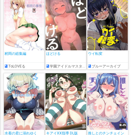
籾岡の総集編
ほどける
ウイ転変
ToLOVEる
学園アイドルマスター
ブルーアーカイブ
水着の君に溺れゆく
キアイXX指導 DL版
推しとのチンチェイン