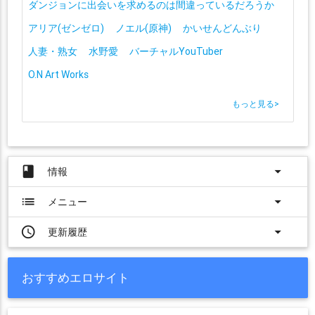
ダンジョンに出会いを求めるのは間違っているだろうか
アリア(ゼンゼロ)
ノエル(原神)
かいせんどんぶり
人妻・熟女
水野愛
バーチャルYouTuber
O.N Art Works
もっと見る
>
book
arrow_drop_down
情報
list
arrow_drop_down
メニュー
access_time
arrow_drop_down
更新履歴
おすすめエロサイト