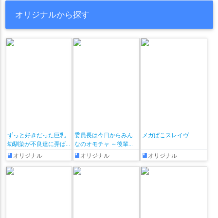
オリジナルから探す
ずっと好きだった巨乳
委員長は今日からみん
メガぱこスレイヴ
幼馴染が不良達に弄ば
なのオモチャ ～後輩に
れた七日間 その後
全部晒されちゃう編♡
オリジナル
オリジナル
オリジナル
～ + おまけ漫画♡