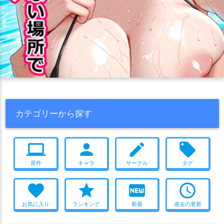
カテゴリーから探す
computer
person
create
local_offer
原作
キャラ
サークル
タグ
favorite
star
fiber_new
access_time
お気に入り
ランキング
新着
過去の更新