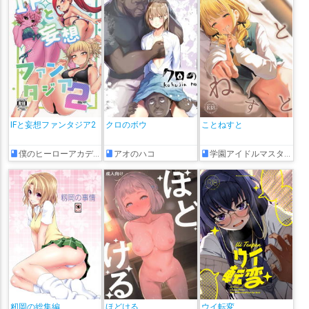
IFと妄想ファンタジア2
クロのボウ
ことねすと
僕のヒーローアカデミア
アオのハコ
学園アイドルマスター
籾岡の総集編
ほどける
ウイ転変