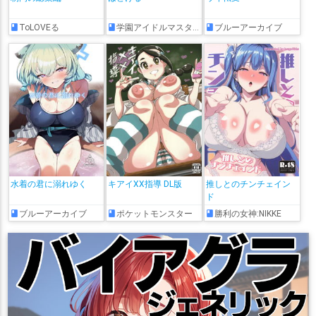
ToLOVEる
学園アイドルマスター
ブルーアーカイブ
水着の君に溺れゆく
キアイXX指導 DL版
推しとのチンチェイン
ド
ブルーアーカイブ
ポケットモンスター
勝利の女神:NIKKE