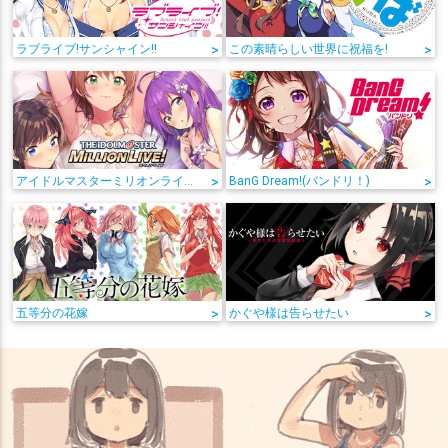
ラブライブ!サンシャイン!!
>
この素晴らしい世界に祝福を!
>
アイドルマスターミリオンライブ!
>
BanG Dream!(バンドリ！)
>
五等分の花嫁
>
かぐや様は告らせたい
>