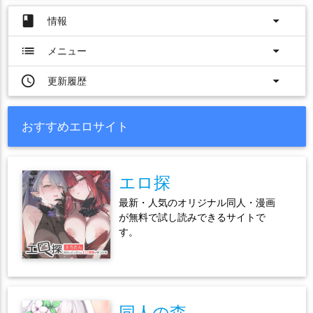
book
arrow_drop_down
情報
list
arrow_drop_down
メニュー
access_time
arrow_drop_down
更新履歴
おすすめエロサイト
エロ探
最新・人気のオリジナル同人・漫画
が無料で試し読みできるサイトで
す。
同人の森