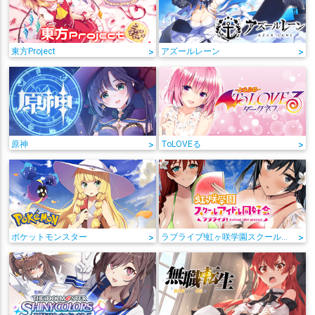
東方Project
>
アズールレーン
>
原神
>
ToLOVEる
>
ポケットモンスター
>
ラブライブ!虹ヶ咲学園スクールアイドル同好会
>