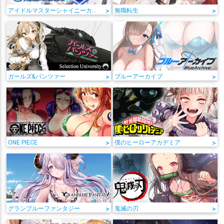
アイドルマスターシャイニーカラーズ
>
無職転生
>
ガールズ&パンツァー
>
ブルーアーカイブ
>
ONE PIECE
>
僕のヒーローアカデミア
>
グランブルーファンタジー
>
鬼滅の刃
>