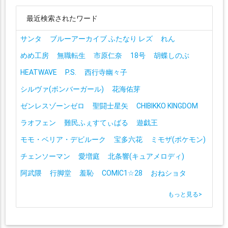
最近検索されたワード
サンタ
ブルーアーカイブ ふたなり レズ
れん
めめ工房
無職転生
市原仁奈
18号
胡蝶しのぶ
HEATWAVE
P.S.
西行寺幽々子
シルヴァ(ボンバーガール)
花海佑芽
ゼンレスゾーンゼロ
聖闘士星矢
CHIBIKKO KINGDOM
ラオフェン
難民ふぇすてぃばる
遊戯王
モモ・ベリア・デビルーク
宝多六花
ミモザ(ポケモン)
チェンソーマン
愛増庭
北条響(キュアメロディ)
阿武隈
行脚堂
羞恥
COMIC1☆28
おねショタ
もっと見る
>