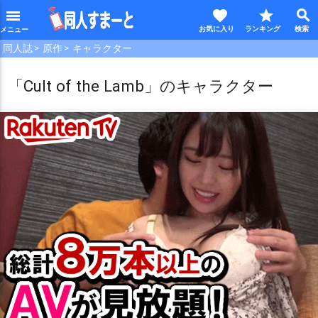
favorite
star
search
menu
同人誌
原作
キャラクター
「Cult of the Lamb」のキャラクター