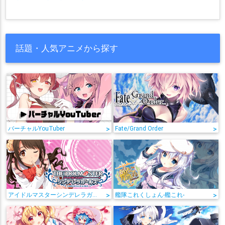
話題・人気アニメから探す
バーチャルYouTuber
>
Fate/Grand Order
>
アイドルマスターシンデレラガールズ
>
艦隊これくしょん-艦これ-
>