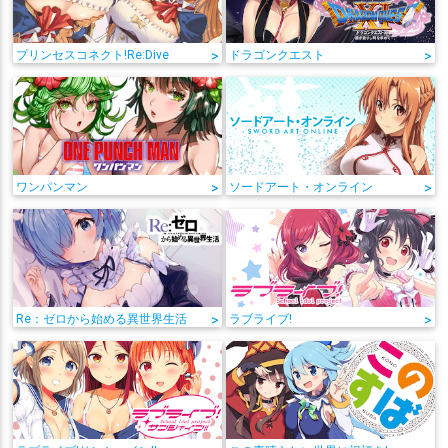
プリンセスコネクト!Re:Dive
>
ドラゴンクエスト
>
ワンパンマン
>
ソードアート・オンライン
>
Re：ゼロから始める異世界生活
>
ラブライブ!
>