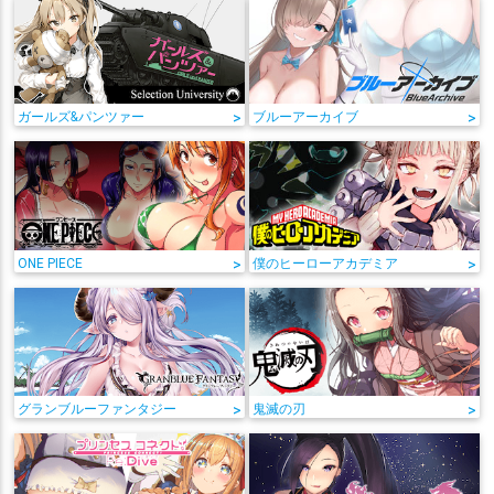
ガールズ&パンツァー
>
ブルーアーカイブ
>
ONE PIECE
>
僕のヒーローアカデミア
>
グランブルーファンタジー
>
鬼滅の刃
>