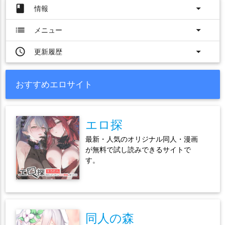
book
arrow_drop_down
情報
list
arrow_drop_down
メニュー
access_time
arrow_drop_down
更新履歴
おすすめエロサイト
エロ探
最新・人気のオリジナル同人・漫画
が無料で試し読みできるサイトで
す。
同人の森