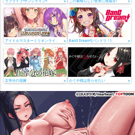
ラブライブ!サンシャイン!!
>
この素晴らしい世界に祝福を!
>
アイドルマスターミリオンライブ!
>
BanG Dream!(バンドリ！)
>
五等分の花嫁
>
かぐや様は告らせたい
>