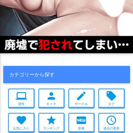
カテゴリーから探す
computer
person
create
local_offer
原作
キャラ
サークル
タグ
favorite
star
fiber_new
access_time
お気に入り
ランキング
新着
過去の更新