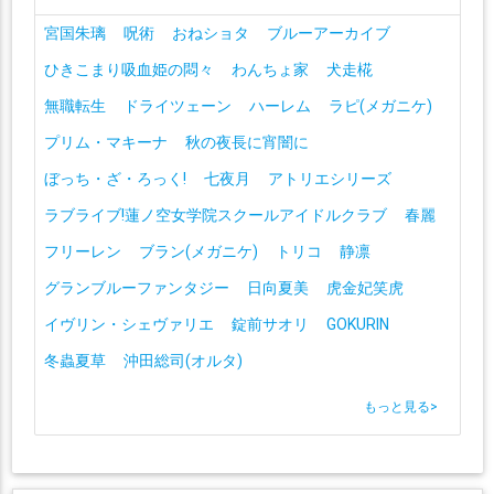
宮国朱璃
呪術
おねショタ
ブルーアーカイブ
ひきこまり吸血姫の悶々
わんちょ家
犬走椛
無職転生
ドライツェーン
ハーレム
ラピ(メガニケ)
プリム・マキーナ
秋の夜長に宵闇に
ぼっち・ざ・ろっく!
七夜月
アトリエシリーズ
ラブライブ!蓮ノ空女学院スクールアイドルクラブ
春麗
フリーレン
ブラン(メガニケ)
トリコ
静凛
グランブルーファンタジー
日向夏美
虎金妃笑虎
イヴリン・シェヴァリエ
錠前サオリ
GOKURIN
冬蟲夏草
沖田総司(オルタ)
もっと見る
>