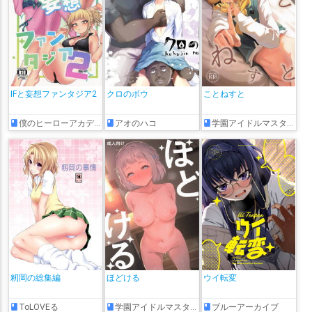
IFと妄想ファンタジア2
クロのボウ
ことねすと
僕のヒーローアカデミア
アオのハコ
学園アイドルマスター
籾岡の総集編
ほどける
ウイ転変
ToLOVEる
学園アイドルマスター
ブルーアーカイブ