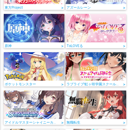
東方Project
>
アズールレーン
>
原神
>
ToLOVEる
>
ポケットモンスター
>
ラブライブ!虹ヶ咲学園スクールアイドル同好会
>
アイドルマスターシャイニーカラーズ
>
無職転生
>