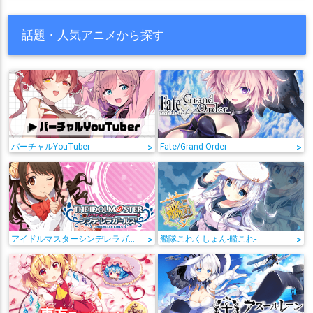
話題・人気アニメから探す
バーチャルYouTuber
>
Fate/Grand Order
>
アイドルマスターシンデレラガールズ
>
艦隊これくしょん-艦これ-
>