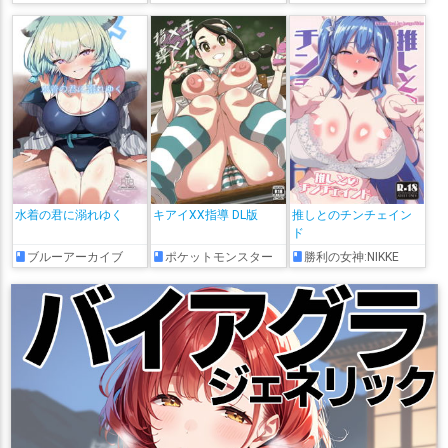
水着の君に溺れゆく
キアイXX指導 DL版
推しとのチンチェイン
ド
ブルーアーカイブ
ポケットモンスター
勝利の女神:NIKKE