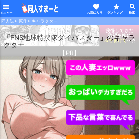
favorite
star
search
menu
同人誌
原作
キャラクター
【PR】
「FNS地球特捜隊ダイバスター」のキャラ
クター