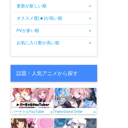
更新が新しい順
>
オススメ度(★)が高い順
>
PVが多い順
>
お気に入り数が高い順
>
話題・人気アニメから探す
>
>
バーチャルYouTuber
Fate/Grand Order