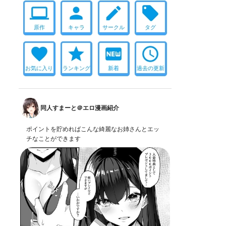
computer
person
create
local_offer
原作
キャラ
サークル
タグ
favorite
star
fiber_new
access_time
お気に入り
ランキング
新着
過去の更新
同人すまーと＠エロ漫画紹介
ポイントを貯めればこんな綺麗なお姉さんとエッ
チなことができます