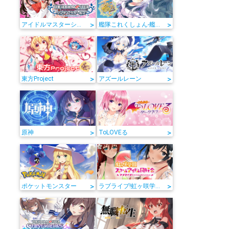
>
>
アイドルマスターシンデレラガールズ
艦隊これくしょん-艦これ-
>
>
東方Project
アズールレーン
>
>
原神
ToLOVEる
>
>
ポケットモンスター
ラブライブ!虹ヶ咲学園スクールアイドル同好会