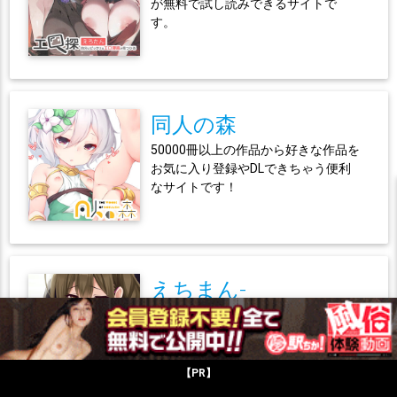
が無料で試し読みできるサイトで
す。
同人の森
50000冊以上の作品から好きな作品を
お気に入り登録やDLできちゃう便利
なサイトです！
えちまん-
Echiman.com-
NyaHentaiやnhentaiなど大手サイト
にある何十万冊の作品が探しやすく
【PR】
まとまって楽々読めちゃう！