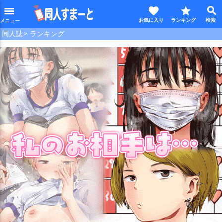
favorite
star
search
menu
同人誌
ランキング