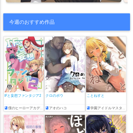
今週のおすすめ作品
IFと妄想ファンタジア2
クロのボウ
ことねすと
僕のヒーローアカデミア
アオのハコ
学園アイドルマスター