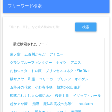
フリーワード検索
最近検索されたワード
蓮ノ空
五百川からだ
アナニー
グランブルーファンタジー
ナイツ
アニス
おねショタ トロ顔
プリンセスコネクト!Re:Dive
橘サクヤ
和服
ユリーカ
プリンツ・オイゲン
五等分の花嫁
小野寺小咲
朝木blog出張所
艦隊これくしょん-艦これ-
桜井ミヨ
イソップ・カール
超かぐや姫!
痴漢
魔法科高校の劣等生
no alarm
ハン・ジュリ
羽鳥カノン
こはく
葉隠透