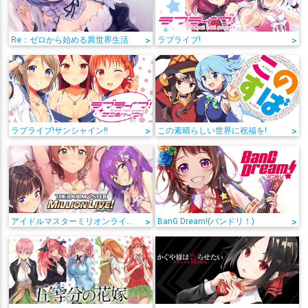
Re：ゼロから始める異世界生活
>
ラブライブ!
>
ラブライブ!サンシャイン!!
>
この素晴らしい世界に祝福を!
>
アイドルマスターミリオンライブ!
>
BanG Dream!(バンドリ！)
>