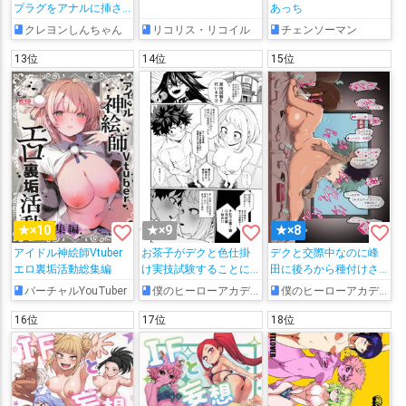
プラグをアナルに挿さ
あっち
れて放尿させられた
クレヨンしんちゃん
リコリス・リコイル
チェンソーマン
り、フェラチオやバッ
クで犯される妄想をす
13位
14位
15位
る!!
favorite_border
favorite_border
favorite_border
★×10
★×9
★×8
アイドル神絵師Vtuber
お茶子がデクと色仕掛
デクと交際中なのに峰
エロ裏垢活動総集編
け実技試験することに
田に後ろから種付けさ
なって…♡
れるお茶子さん(24)
バーチャルYouTuber
僕のヒーローアカデミア
僕のヒーローアカデミア
16位
17位
18位