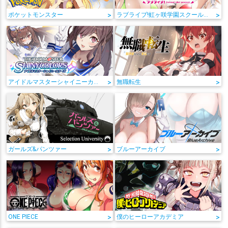
ポケットモンスター
>
ラブライブ!虹ヶ咲学園スクールアイドル同好会
>
アイドルマスターシャイニーカラーズ
>
無職転生
>
ガールズ&パンツァー
>
ブルーアーカイブ
>
ONE PIECE
>
僕のヒーローアカデミア
>