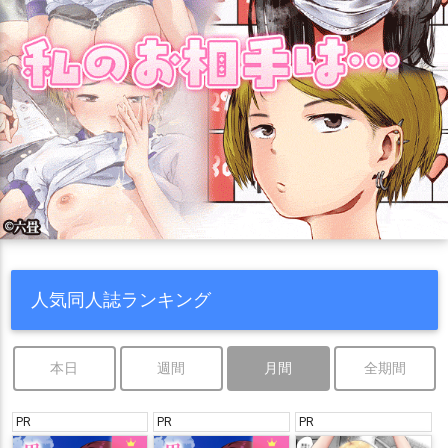
人気同人誌ランキング
本日
週間
月間
全期間
PR
PR
PR