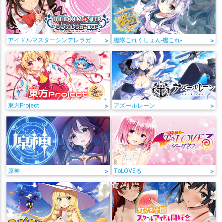
アイドルマスターシンデレラガールズ
>
艦隊これくしょん-艦これ-
>
東方Project
>
アズールレーン
>
原神
>
ToLOVEる
>