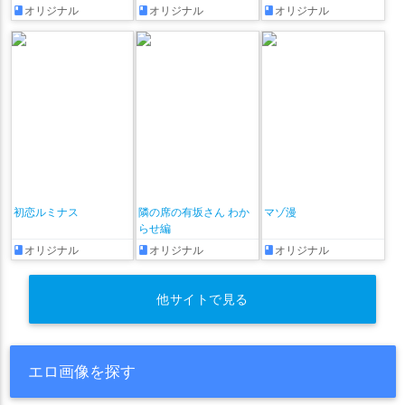
れた七日間 その後
全部晒されちゃう編♡
オリジナル
オリジナル
オリジナル
～ + おまけ漫画♡
初恋ルミナス
隣の席の有坂さん わか
マゾ漫
らせ編
オリジナル
オリジナル
オリジナル
他サイトで見る
エロ画像を探す