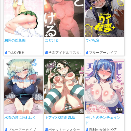
籾岡の総集編
ほどける
ウイ転変
ToLOVEる
学園アイドルマスター
ブルーアーカイブ
水着の君に溺れゆく
キアイXX指導 DL版
推しとのチンチェイン
ド
ブルーアーカイブ
ポケットモンスター
勝利の女神:NIKKE