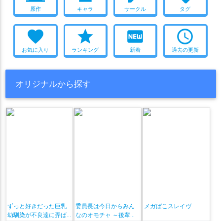
原作
キャラ
サークル
タグ
favorite
star
fiber_new
access_time
お気に入り
ランキング
新着
過去の更新
オリジナルから探す
ずっと好きだった巨乳
委員長は今日からみん
メガぱこスレイヴ
幼馴染が不良達に弄ば
なのオモチャ ～後輩に