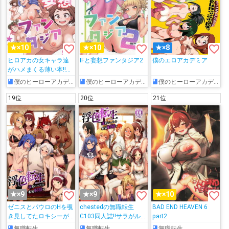
favorite_border
favorite_border
favorite_border
★×10
★×10
★×8
ヒロアカの女キャラ達
IFと妄想ファンタジア2
僕のエロアカデミア
がハメまくる薄い本!!ト
ガちゃんが仁にフェラ
僕のヒーローアカデミア
僕のヒーローアカデミア
僕のヒーローアカデミア
をして顔射されたり、
お茶子がデクとイチャ
19位
20位
21位
ラブHしたり…♡
favorite_border
favorite_border
favorite_border
★×9
★×9
★×10
ゼニスとパウロのHを覗
chestedの無職転生
BAD END HEAVEN 6
き見してたロキシーが
C103同人誌!!サラがル
part2
ルーデウスにバックで
ディにバックでパコら
無職転生
無職転生
無職転生