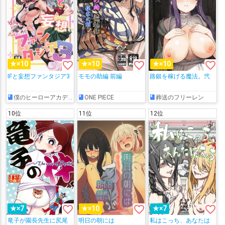
favorite_border
favorite_border
favorite_border
★×10
★×10
★×10
IFと妄想ファンタジア3
モモの助編 前編
路銀を稼げる魔法。弐
僕のヒーローアカデミア
ONE PIECE
葬送のフリーレン
10位
11位
12位
favorite_border
favorite_border
favorite_border
★×7
★×10
★×7
竜子が園長先生に尻尾
明日の朝には
私はこっち、あなたは