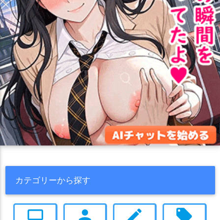
カテゴリーから探す
computer
person
create
local_offer