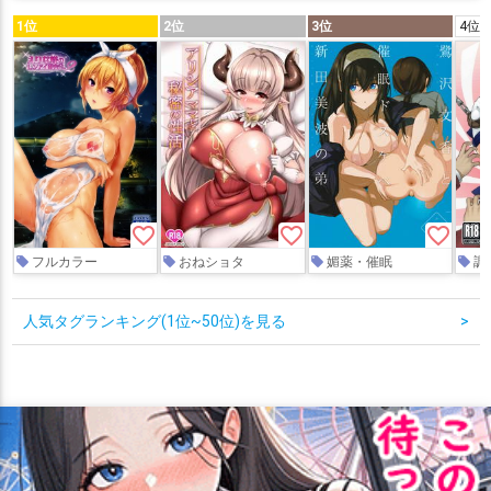
1位
2位
3位
4位
favorite_border
favorite_border
favorite_border
フルカラー
おねショタ
媚薬・催眠
調
人気タグランキング(1位~50位)を見る
>