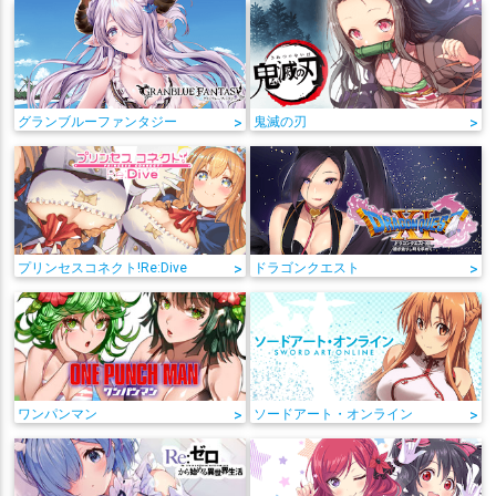
グランブルーファンタジー
>
鬼滅の刃
>
プリンセスコネクト!Re:Dive
>
ドラゴンクエスト
>
ワンパンマン
>
ソードアート・オンライン
>