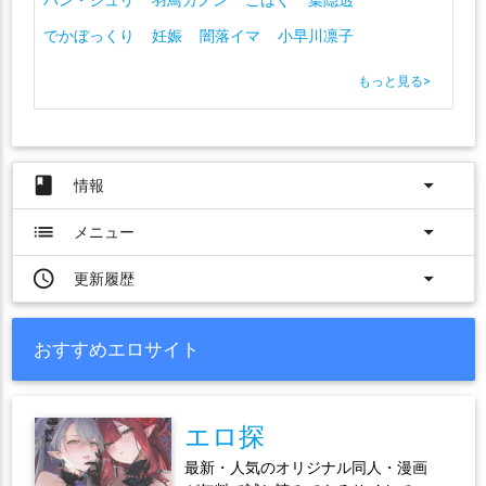
でかぼっくり
妊娠
闇落イマ
小早川凛子
もっと見る
>
book
arrow_drop_down
情報
list
arrow_drop_down
メニュー
access_time
arrow_drop_down
更新履歴
おすすめエロサイト
エロ探
最新・人気のオリジナル同人・漫画