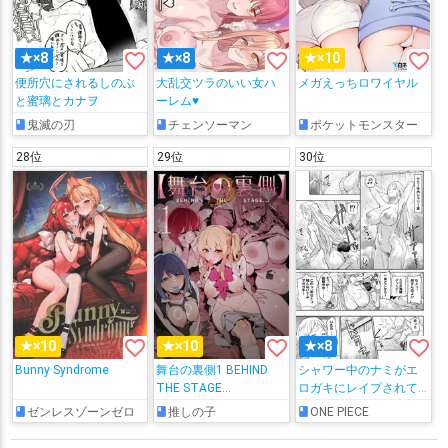
favorite_border
favorite_border
favorite_border
★×8
★×8
★×10
便所穴にされるしのぶ
大乱交ツラのいい女ハ
メガえっちロワイヤル
と蜜璃とカナヲ
ーレム♥
鬼滅の刃
チェンソーマン
ポケットモンスター
28位
29位
30位
favorite_border
favorite_border
favorite_border
★×10
★×10
★×8
Bunny Syndrome
舞台の裏側1 BEHIND
シャワー中のナミがエ
THE STAGE...
ロガキにレイプされて
快楽堕ちしちゃう!!
ゼンレスゾーンゼロ
推しの子
ONE PIECE