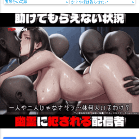
五等分の花嫁
>
かぐや様は告らせたい
>