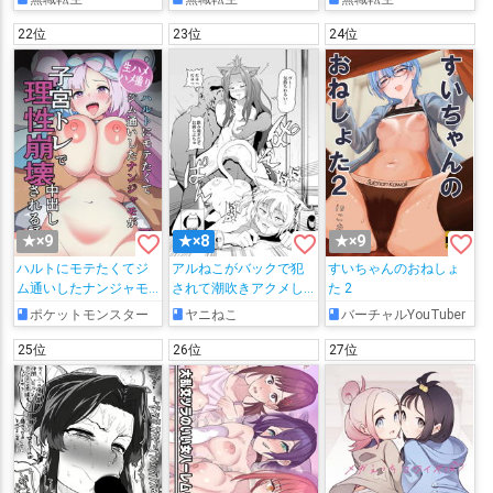
パコられたり、プルセ
れたりアリエルが浣腸
ナとリニアが目隠し拘
されてボテ腹奴隷にさ
22位
23位
24位
束されてお漏らしする
れたり…
短編集!!
favorite_border
favorite_border
favorite_border
★×9
★×8
★×9
ハルトにモテたくてジ
アルねこがバックで犯
すいちゃんのおねしょ
ム通いしたナンジャモ
されて潮吹きアクメし
た 2
が子宮トレで理性崩壊
ちゃう♡
ポケットモンスター
ヤニねこ
バーチャルYouTuber
中出しされる話
25位
26位
27位