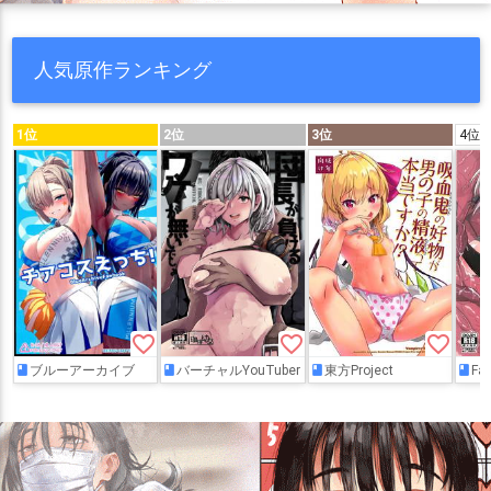
人気原作ランキング
1位
2位
3位
4位
favorite_border
favorite_border
favorite_border
ブルーアーカイブ
バーチャルYouTuber
東方Project
Fat