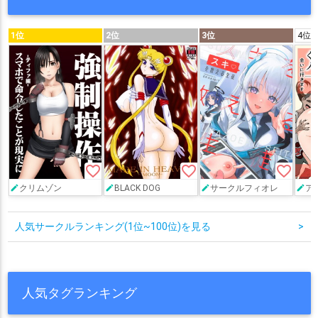
1位
2位
3位
4位
favorite_border
favorite_border
favorite_border
クリムゾン
BLACK DOG
サークルフィオレ
ア
人気サークルランキング(1位~100位)を見る
>
人気タグランキング