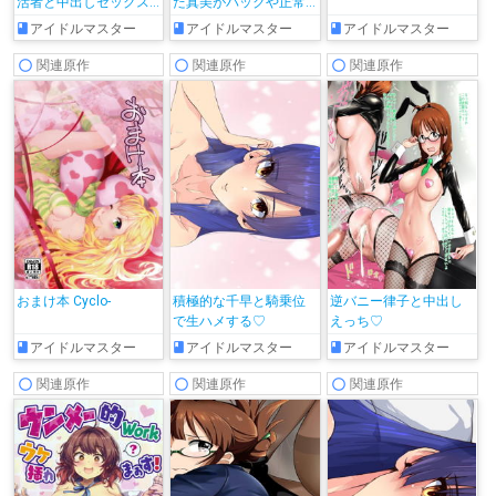
活者と中出しセックス
た真美がバックや正常
♡
位で犯されて絶頂しち
アイドルマスター
アイドルマスター
アイドルマスター
ゃう!!
関連原作
関連原作
関連原作
おまけ本 Cyclo-
積極的な千早と騎乗位
逆バニー律子と中出し
で生ハメする♡
えっち♡
アイドルマスター
アイドルマスター
アイドルマスター
関連原作
関連原作
関連原作