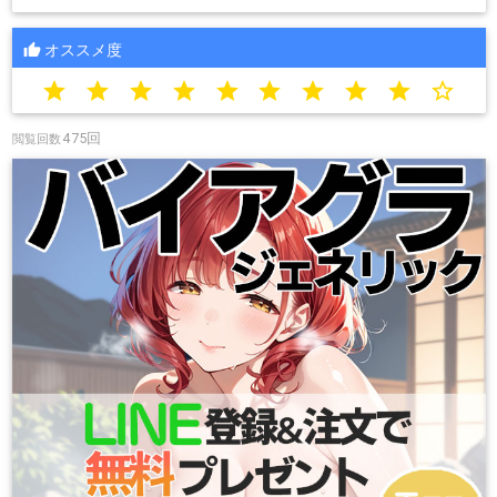
オススメ度
star
star
star
star
star
star
star
star
star
star_border
475回
閲覧回数