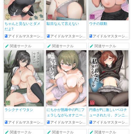
ちゃんと見ないとダメ
駄目なんて言えない
ウチの鼓動
だよ?
アイドルマスターシャイニーカラーズ
アイドルマスターシャイニーカラーズ
アイドルマスターシャイニーカラーズ
関連サークル
関連サークル
関連サークル
ラシクナイワタシ
にちかが熟睡中のPにフ
円香がPに激しいベロチ
ェラしながらオナニー
ューされたり、クンニ
して…手をおっぱいに押
でイかされて正常位中
アイドルマスターシャイニーカラーズ
アイドルマスターシャイニーカラーズ
アイドルマスターシャイニーカラーズ
し当てながら騎乗位で
出しされてしまう♡
睡姦しちゃう♡
関連サークル
関連サークル
関連サークル