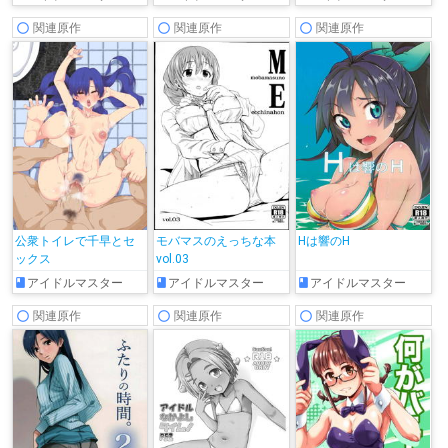
関連原作
関連原作
関連原作
公衆トイレで千早とセ
モバマスのえっちな本
Hは響のH
ックス
vol.03
アイドルマスター
アイドルマスター
アイドルマスター
関連原作
関連原作
関連原作