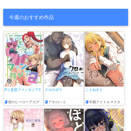
今週のおすすめ作品
IFと妄想ファンタジア2
クロのボウ
ことねすと
僕のヒーローアカデミア
アオのハコ
学園アイドルマスター