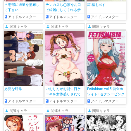
＊患部に適量を塗布し
チンカスち◯ぽをお口
涼 精を出す
て下さい
で綺麗にしてくれる伊
織
アイドルマスター
アイドルマスター
アイドルマスター
関連キャラ
関連キャラ
関連キャラ
必要な研修
いおりんがお誕生日ケ
Fetishism vol.5 健全ホ
ーキを女体盛りされて…
ワイト+セクシーピンク
♡
アイドルマスター
アイドルマスター
アイドルマスター
関連キャラ
関連キャラ
関連キャラ