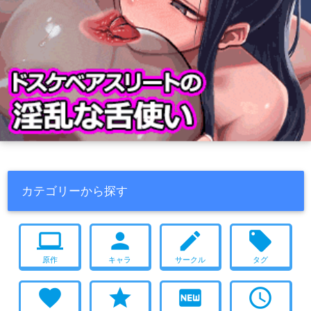
カテゴリーから探す
computer
person
create
local_offer
原作
キャラ
サークル
タグ
favorite
star
fiber_new
access_time