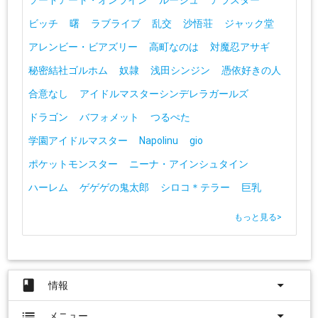
ソードアート・オンライン
ルージュ
アラスター
ビッチ
曙
ラブライブ
乱交
沙悟荘
ジャック堂
アレンビー・ビアズリー
高町なのは
対魔忍アサギ
秘密結社ゴルホム
奴隷
浅田シンジン
憑依好きの人
合意なし
アイドルマスターシンデレラガールズ
ドラゴン
バフォメット
つるぺた
学園アイドルマスター
Napolinu
gio
ポケットモンスター
ニーナ・アインシュタイン
ハーレム
ゲゲゲの鬼太郎
シロコ＊テラー
巨乳
もっと見る
>
book
arrow_drop_down
情報
list
arrow_drop_down
メニュー