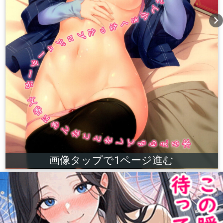
chevron_right
画像タップで1ページ進む