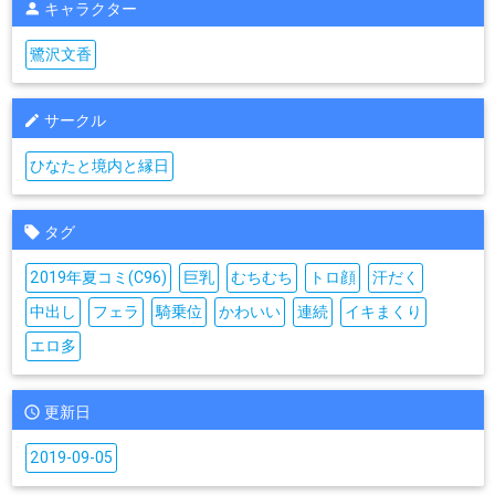
キャラクター
鷺沢文香
サークル
ひなたと境内と縁日
タグ
2019年夏コミ(C96)
巨乳
むちむち
トロ顔
汗だく
中出し
フェラ
騎乗位
かわいい
連続
イキまくり
エロ多
更新日
2019-09-05