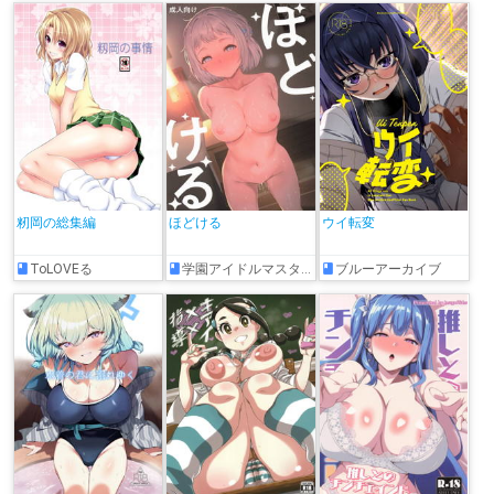
籾岡の総集編
ほどける
ウイ転変
ToLOVEる
学園アイドルマスター
ブルーアーカイブ