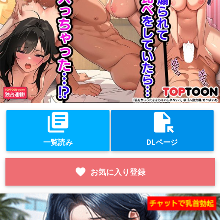
library_books
file_open
一覧読み
DLページ
favorite
お気に入り登録