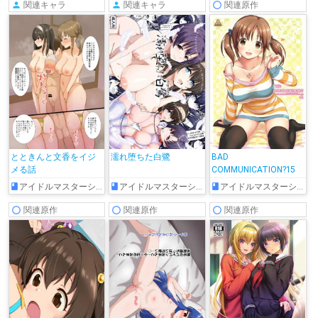
関連キャラ
関連キャラ
関連原作
とときんと文香をイジ
濡れ堕ちた白鷺
BAD
メる話
COMMUNICATION?15
アイドルマスターシンデレラガールズ
アイドルマスターシンデレラガールズ
アイドルマスターシンデレラガールズ
関連原作
関連原作
関連原作