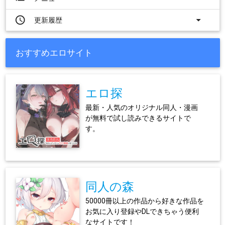
access_time
arrow_drop_down
更新履歴
おすすめエロサイト
エロ探
最新・人気のオリジナル同人・漫画
が無料で試し読みできるサイトで
す。
同人の森
50000冊以上の作品から好きな作品を
お気に入り登録やDLできちゃう便利
なサイトです！