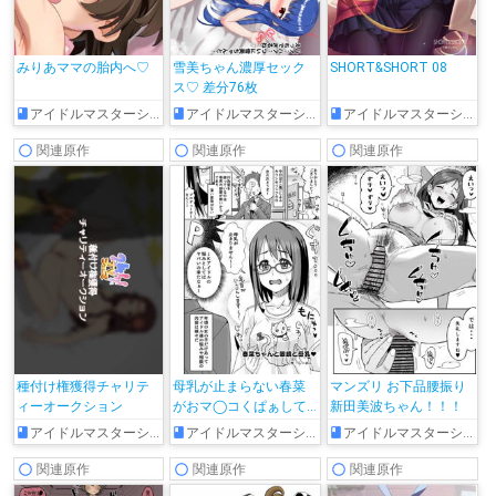
みりあママの胎内へ♡
雪美ちゃん濃厚セック
SHORT&SHORT 08
ス♡ 差分76枚
アイドルマスターシンデレラガールズ
アイドルマスターシンデレラガールズ
アイドルマスターシンデレラガールズ
関連原作
関連原作
関連原作
種付け権獲得チャリテ
母乳が止まらない春菜
マンズリ お下品腰振り
ィーオークション
がおマ◯コくぱぁして
新田美波ちゃん！！！
誘ってきて…♡
アイドルマスターシンデレラガールズ
アイドルマスターシンデレラガールズ
アイドルマスターシンデレラガールズ
関連原作
関連原作
関連原作