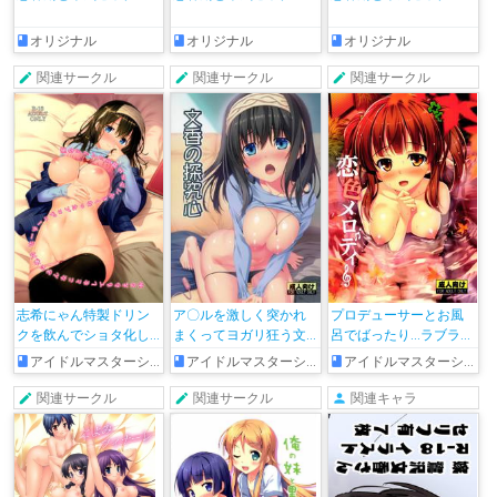
オリジナル
オリジナル
オリジナル
関連サークル
関連サークル
関連サークル
志希にゃん特製ドリン
ア〇ルを激しく突かれ
プロデューサーとお風
クを飲んでショタ化し
まくってヨガリ狂う文
呂でばったり…ラブラブ
たPが文香にシコシコし
香がエロすぎる♡
セックスで乱れる!!
アイドルマスターシンデレラガールズ
アイドルマスターシンデレラガールズ
アイドルマスターシンデレラガールズ
てもらう本!!
関連サークル
関連サークル
関連キャラ