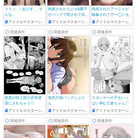
ううッ…！ありす……そ
拘束されたちとせ&蘭子
拘束されたアーニャが
んな…
がバックで犯されて気
輪姦されてザー◯ンを
持ちよくなっちゃう!!
ぶっかけられちゃう♡
アイドルマスターシンデレラガールズ
アイドルマスターシンデレラガールズ
アイドルマスターシンデレラガールズ
関連原作
関連原作
関連原作
悠貴が陸上部の共有便
無気力寝バックしぶり
スポンサーの子をいっ
器にされちゃう♡
ん
ぱい孕む乙倉ちゃん♡
アイドルマスターシンデレラガールズ
アイドルマスターシンデレラガールズ
アイドルマスターシンデレラガールズ
関連原作
関連原作
関連原作