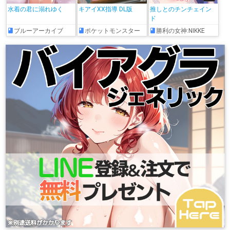
水着の君に溺れゆく
キアイXX指導 DL版
推しとのチンチェイン
ド
ブルーアーカイブ
ポケットモンスター
勝利の女神:NIKKE