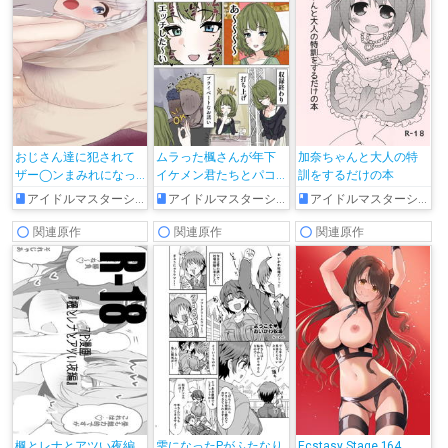
おじさん達に犯されて
ムラった楓さんが年下
加奈ちゃんと大人の特
ザー◯ンまみれになっ
イケメン君たちとパコ
訓をするだけの本
ちゃう颯
る話
アイドルマスターシンデレラガールズ
アイドルマスターシンデレラガールズ
アイドルマスターシンデレラガールズ
関連原作
関連原作
関連原作
楓とレナとアツい夜編
雫になったPがふたなり
Ecstasy Stage 164