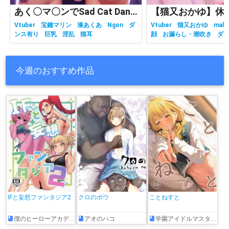
あく〇マ〇ンでSad Cat Dance
Vtuber
宝鐘マリン
湊あくあ
Ngon
ダ
Vtuber
猫又おかゆ
malc
ンス有り
巨乳
淫乱
猫耳
顔
お漏らし・潮吹き
ダ
有り
ホロライブ
主観視
乳
性行為有り
淫乱
獣耳
今週のおすすめ作品
IFと妄想ファンタジア2
クロのボウ
ことねすと
僕のヒーローアカデミア
アオのハコ
学園アイドルマスター