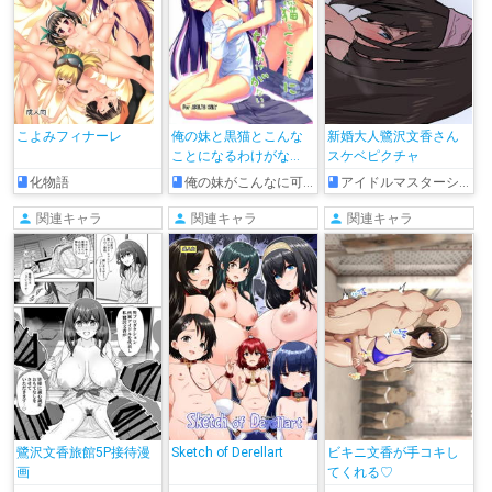
こよみフィナーレ
俺の妹と黒猫とこんな
新婚大人鷺沢文香さん
ことになるわけがな
スケベピクチャ
い。
化物語
俺の妹がこんなに可愛いわけがない
アイドルマスターシンデレラガールズ
関連キャラ
関連キャラ
関連キャラ
鷺沢文香旅館5P接待漫
Sketch of Derellart
ビキニ文香が手コキし
画
てくれる♡