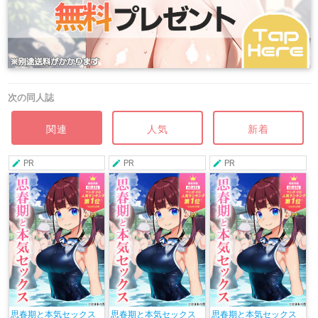
次の同人誌
関連
人気
新着
PR
PR
PR
思春期と本気セックス
思春期と本気セックス
思春期と本気セックス