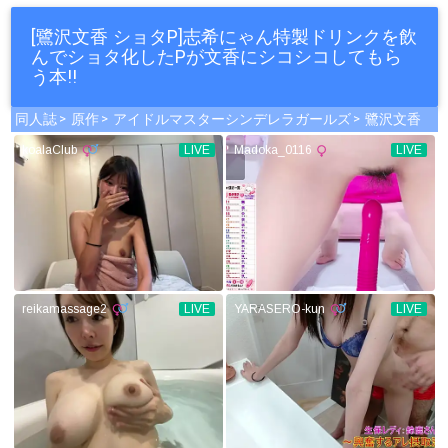
[鷺沢文香 ショタP]志希にゃん特製ドリンクを飲
んでショタ化したPが文香にシコシコしてもら
う本!!
同人誌
原作
アイドルマスターシンデレラガールズ
鷺沢文香