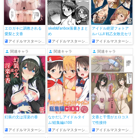
エロガキに調教される
skeb&fanbox落書きまと
アイドル絶望フォトア
愛梨と文香
め
ルバムII 戦乙女敗北セリ
アイドルマスターシンデレラガールズ
アイドルマスターシンデレラガールズ
アイドルマスターシンデレラガールズ
関連キャラ
関連キャラ
関連キャラ
幻装の文は淫楽の香
なかだしアイドルタイ
文香と千雪がエロコス
ム!総集編c100
で性接待
アイドルマスターシンデレラガールズ
アイドルマスターシンデレラガールズ
アイドルマスターシンデレラガールズ