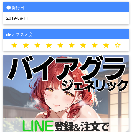
発行日
2019-08-11
オススメ度
star
star
star
star
star
star
star
star
star
star_border