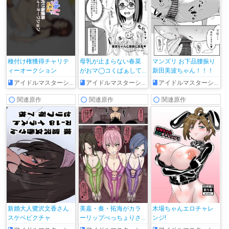
種付け権獲得チャリテ
母乳が止まらない春菜
マンズリ お下品腰振り
ィーオークション
がおマ◯コくぱぁして
新田美波ちゃん！！！
誘ってきて…♡
アイドルマスターシンデレラガールズ
アイドルマスターシンデレラガールズ
アイドルマスターシンデレラガールズ
関連原作
関連原作
関連原作
新婚大人鷺沢文香さん
美嘉・奏・拓海がカラ
木場ちゃんエロチャレ
スケベピクチャ
ーリップべっちょりさ
ンジ!
ーびす♥