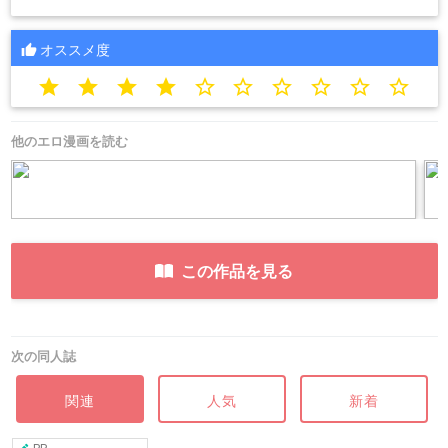
オススメ度
star
star
star
star
star_border
star_border
star_border
star_border
star_border
star_border
他のエロ漫画を読む
この作品を見る
次の同人誌
関連
人気
新着