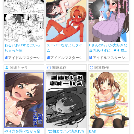
わるいありすとはいっ
スーパーなかよしタイ
Pさんの匂いが大好きな
ちゃった涼
ム
爆乳ありすに…❤ + 匂い
で発情したありすのパ
アイドルマスターシンデレラガールズ
アイドルマスターシンデレラガールズ
アイドルマスターシンデレラガールズ
イズリ搾精…❤
関連キャラ
関連原作
関連原作
やり方を調べながら足
Pに朝までハメ潰されち
BAD