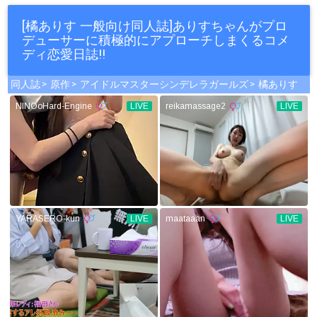
[橘ありす 一般向け同人誌]ありすちゃんがプロ
デューサーに積極的にアプローチしまくるコメ
ディ恋愛日誌!!
同人誌
原作
アイドルマスターシンデレラガールズ
橘ありす