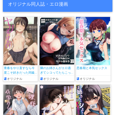
オリジナル同人誌・エロ漫画
青春をやり直すなら今
隣のお姉さんがエロ過
思春期と本気セックス
度こそ好きだった同級
ぎてシコってたらこっ
生と付き合って絶対ヤ
そり抜いてくれた話
オリジナル
オリジナル
オリジナル
リまくりたい。