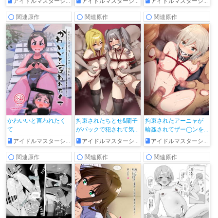
アイドルマスターシンデレラガールズ
アイドルマスターシンデレラガールズ
アイドルマスターシンデレラガールズ
関連原作
関連原作
関連原作
かわいいと言われたく
拘束されたちとせ&蘭子
拘束されたアーニャが
て
がバックで犯されて気
輪姦されてザー◯ンを
持ちよくなっちゃう!!
ぶっかけられちゃう♡
アイドルマスターシンデレラガールズ
アイドルマスターシンデレラガールズ
アイドルマスターシンデレラガールズ
関連原作
関連原作
関連原作