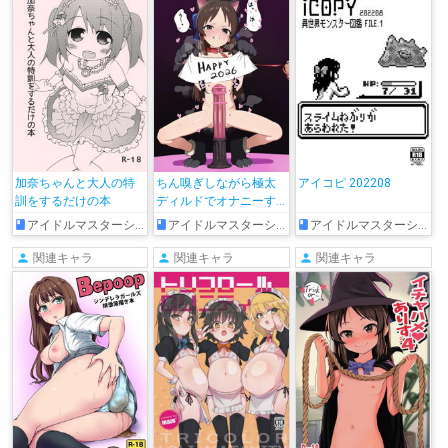
加奈ちゃんと大人の特
ちん嗅ぎしながら極太
アイコピ 202208
訓をするだけの本
ディルドでオナニーす
るあけおめありす
アイドルマスターシンデレラガールズ
アイドルマスターシンデレラガールズ
アイドルマスターシンデレラガールズ
関連キャラ
関連キャラ
関連キャラ