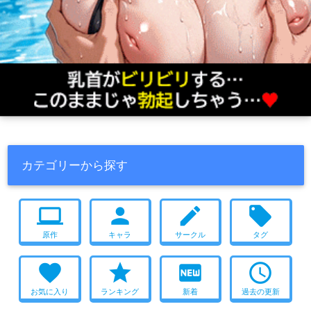
カテゴリーから探す
computer
person
create
local_offer
原作
キャラ
サークル
タグ
favorite
star
fiber_new
access_time
お気に入り
ランキング
新着
過去の更新