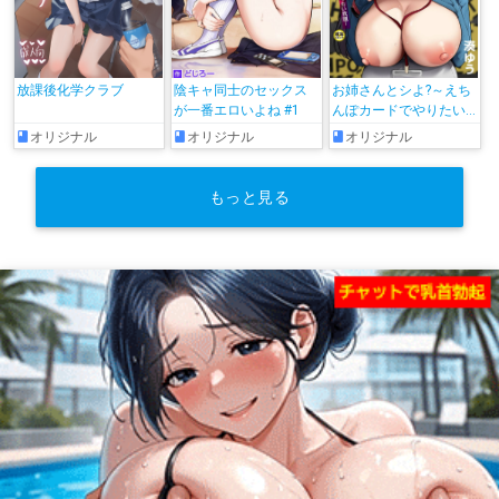
放課後化学クラブ
陰キャ同士のセックス
お姉さんとシよ?～えち
が一番エロいよね #1
んぽカードでやりたい
放題～
オリジナル
オリジナル
オリジナル
もっと見る