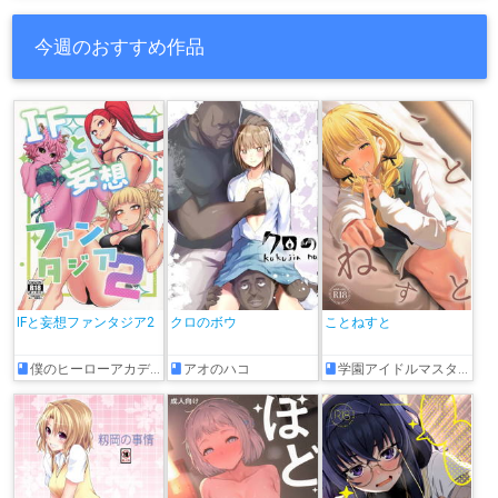
今週のおすすめ作品
IFと妄想ファンタジア2
クロのボウ
ことねすと
僕のヒーローアカデミア
アオのハコ
学園アイドルマスター