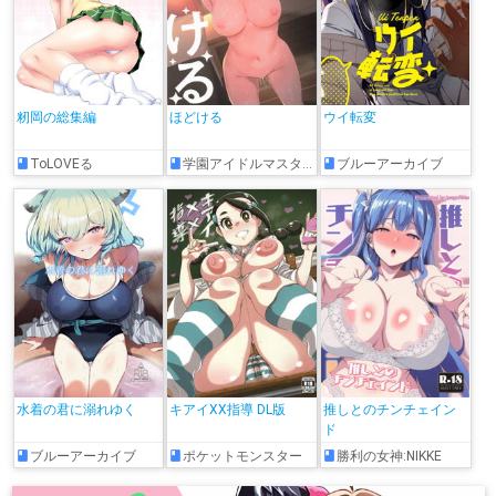
籾岡の総集編
ほどける
ウイ転変
ToLOVEる
学園アイドルマスター
ブルーアーカイブ
水着の君に溺れゆく
キアイXX指導 DL版
推しとのチンチェイン
ド
ブルーアーカイブ
ポケットモンスター
勝利の女神:NIKKE