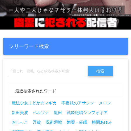
フリーワード検索
最近検索されたワード
魔法少女まどか☆マギカ
不夜城のアサシン
メロン
新田美波
ペルソナ
龍田
戦姫絶唱シンフォギア
おしっこ
淫紋
呪術廻戦
媚薬・催眠
桃園あゆみ