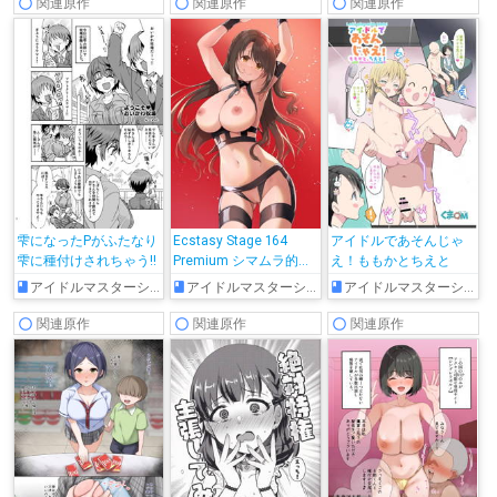
関連原作
関連原作
関連原作
雫になったPがふたなり
Ecstasy Stage 164
アイドルであそんじゃ
雫に種付けされちゃう!!
Premium シマムラ的に
え！ももかとちえと
もオールオッケー
アイドルマスターシンデレラガールズ
アイドルマスターシンデレラガールズ
アイドルマスターシンデレラガールズ
関連原作
関連原作
関連原作