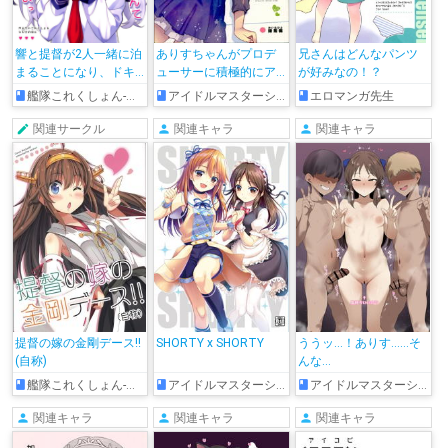
響と提督が2人一緒に泊
ありすちゃんがプロデ
兄さんはどんなパンツ
まることになり、ドキ
ューサーに積極的にア
が好みなの！？
ドキあまあまな展開を
プローチしまくるコメ
艦隊これくしょん-艦これ-
アイドルマスターシンデレラガールズ
エロマンガ先生
繰り広げる非エロ同人
ディ恋愛日誌!!
誌!!
関連サークル
関連キャラ
関連キャラ
提督の嫁の金剛デース!!
SHORTY x SHORTY
ううッ…！ありす……そ
(自称)
んな…
艦隊これくしょん-艦これ-
アイドルマスターシンデレラガールズ
アイドルマスターシンデレラガールズ
関連キャラ
関連キャラ
関連キャラ