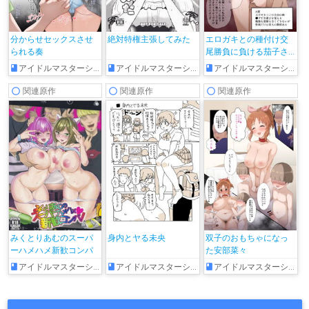
分からせセックスさせ
絶対特権主張してみた
エロガキとの種付け交
られる奏
尾勝負に負ける茄子さ
ん♥
アイドルマスターシンデレラガールズ
アイドルマスターシンデレラガールズ
アイドルマスターシンデレラガールズ
関連原作
関連原作
関連原作
みくとりあむのスーパ
身内とヤる未央
双子のおもちゃになっ
ーハメハメ新歓コンパ
た安部菜々
アイドルマスターシンデレラガールズ
アイドルマスターシンデレラガールズ
アイドルマスターシンデレラガールズ