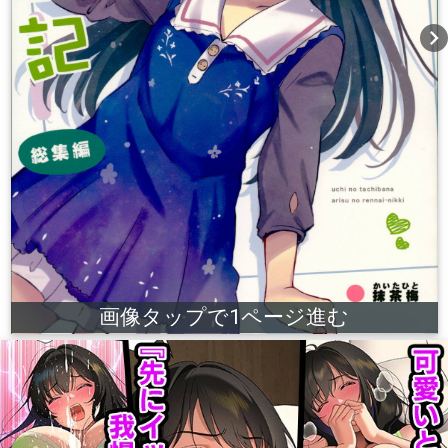
chevron_right
画像タップで1ページ進む