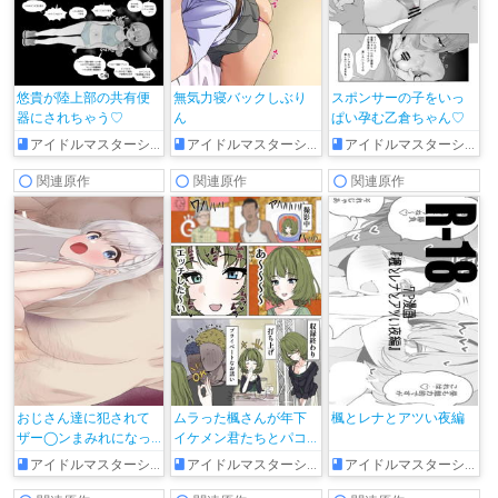
悠貴が陸上部の共有便
無気力寝バックしぶり
スポンサーの子をいっ
器にされちゃう♡
ん
ぱい孕む乙倉ちゃん♡
アイドルマスターシンデレラガールズ
アイドルマスターシンデレラガールズ
アイドルマスターシンデレラガールズ
関連原作
関連原作
関連原作
おじさん達に犯されて
ムラった楓さんが年下
楓とレナとアツい夜編
ザー◯ンまみれになっ
イケメン君たちとパコ
ちゃう颯
る話
アイドルマスターシンデレラガールズ
アイドルマスターシンデレラガールズ
アイドルマスターシンデレラガールズ