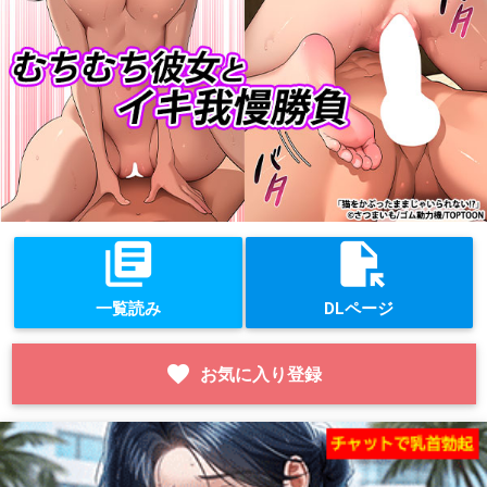
library_books
file_open
一覧読み
DLページ
favorite
お気に入り登録