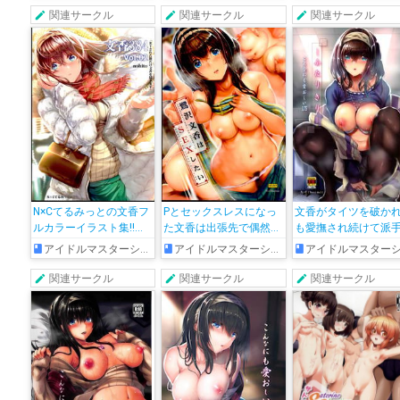
でパコって…
していき…♡
れまくる!!
関連サークル
関連サークル
関連サークル
N×Cてるみっとの文香フ
Pとセックスレスになっ
文香がタイツを破か
ルカラーイラスト集!!非
た文香は出張先で偶然一
も愛撫され続けて派
エロですが高クオリティ
緒に泊まることに…文香
イってしまう…♡
アイドルマスターシンデレラガールズ
アイドルマスターシンデレラガールズ
アイドルマスターシンデレラガール
で可愛い絵がいっぱいで
目線で描かれたHな1冊に
す!!
大興奮間違いなしです♡
関連サークル
関連サークル
関連サークル