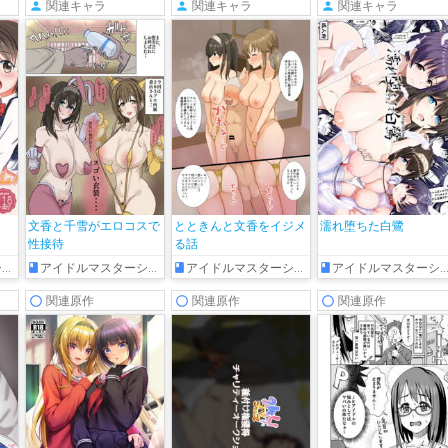
関連キャラ
関連キャラ
関連キャラ
イ
文香と千雪がエロコスで
とときんと文香をイジメ
濡れ堕ちた白鷺
性接待
る話
ズ
アイドルマスターシンデレラガールズ
アイドルマスターシンデレラガールズ
アイドルマスターシンデレラガールズ
関連原作
関連原作
関連原作