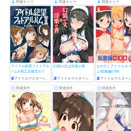
関連キャラ
関連キャラ
関連キャラ
アイドル絶望フォトアル
幻装の文は淫楽の香
なかだしアイドルタ
バムII 戦乙女敗北セリ
ム!総集編c100
アイドルマスターシンデレラガールズ
アイドルマスターシンデレラガールズ
アイドルマスターシンデレラガール
関連原作
関連原作
関連原作