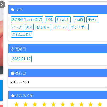
vron_right
タグ
2019年冬コミ(C97)
巨乳
むちむち
トロ顔
汗だく
バック
尻穴
おもちゃ
かわいい
絵が上手い
これはエロい
更新日
2020-01-17
発行日
2019-12-31
オススメ度
star
star
star
star
star
star
star
star
star
star