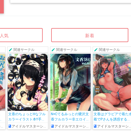
人気
新着
関連サークル
関連サークル
関連サークル
ス
文香のちょっとHなフル
N×Cてるみっとの鷺沢文
文香はグラビアで着た
味
カラーイラスト本!!手ブ
香フルカラー非エロイラ
着でPさんを誘惑すると
に
ラやマイクロビキニの攻
スト集が登場!!
本で読んだ性知識を活
ズ
アイドルマスターシンデレラガールズ
アイドルマスターシンデレラガールズ
アイドルマスターシンデレラガールズ
めら
めたイラストが見れちゃ
してPチ◯ポをマン肉で