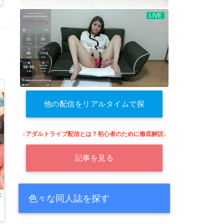
他の配信をリアルタイムで探
す
↓アダルトライブ配信とは？初心者のために徹底解説↓
記事を見る
水
色々な同人誌を探す
か