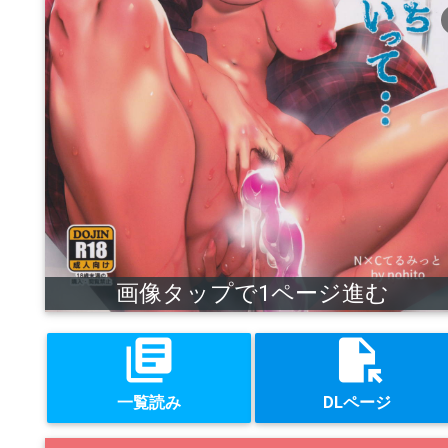
che
画像タップで1ページ進む
library_books
file_open
一覧読み
DLページ