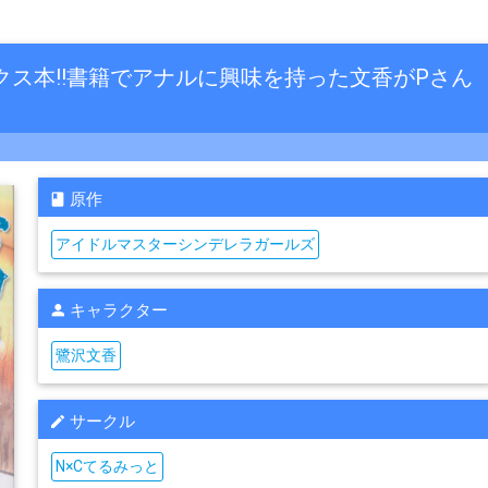
セックス本!!書籍でアナルに興味を持った文香がPさん
原作
アイドルマスターシンデレラガールズ
キャラクター
鷺沢文香
サークル
N×Cてるみっと