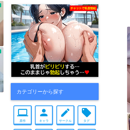
カテゴリーから探す
computer
person
create
local_offer
原作
キャラ
サークル
タグ