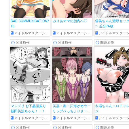
BAD COMMUNICATION?
みりあママの胎内へ♡
雪美ちゃん濃厚セッ
15
♡ 差分76枚
アイドルマスターシンデレラガールズ
アイドルマスターシンデレラガールズ
アイドルマスターシンデレラガール
関連原作
関連原作
関連原作
マンズリ お下品腰振り
美嘉・奏・拓海がカラー
木場ちゃんエロチャ
新田美波ちゃん！！！
リップべっちょりさーび
ジ!
す♥
アイドルマスターシンデレラガールズ
アイドルマスターシンデレラガールズ
アイドルマスターシンデレラガール
関連原作
関連原作
関連原作