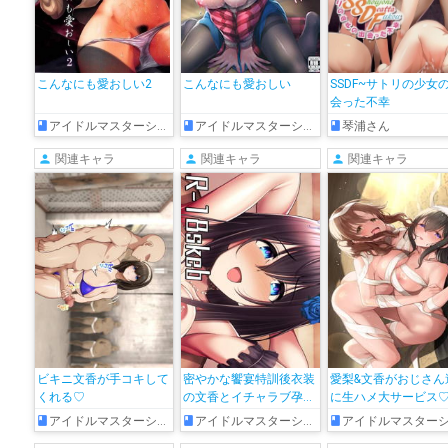
こんなにも愛おしい2
こんなにも愛おしい
SSDF~サトリの少女
会った不幸
アイドルマスターシンデレラガールズ
アイドルマスターシンデレラガールズ
琴浦さん
関連キャラ
関連キャラ
関連キャラ
ビキニ文香が手コキして
密やかな饗宴特訓後衣装
愛梨&文香がおじさん
くれる♡
の文香とイチャラブ孕ま
に生ハメ大サービス
せ初めてえっち
アイドルマスターシンデレラガールズ
アイドルマスターシンデレラガールズ
アイドルマスターシンデレラガール