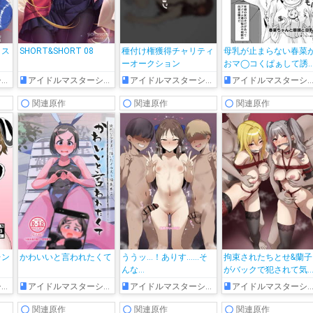
クス
SHORT&SHORT 08
種付け権獲得チャリティ
母乳が止まらない春菜
ーオークション
おマ◯コくぱぁして誘
てきて…♡
ズ
アイドルマスターシンデレラガールズ
アイドルマスターシンデレラガールズ
アイドルマスターシンデレラガールズ
関連原作
関連原作
関連原作
レン
かわいいと言われたくて
ううッ…！ありす……そ
拘束されたちとせ&蘭子
んな…
がバックで犯されて気
ちよくなっちゃう!!
ズ
アイドルマスターシンデレラガールズ
アイドルマスターシンデレラガールズ
アイドルマスターシンデレラガールズ
関連原作
関連原作
関連原作