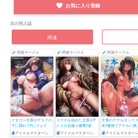
favorite
お気に入り登録
次の同人誌
関連
関連サークル
関連サークル
関連サークル
どすけべ文香がデスクの
スマホを始めた文香がP
文香のアナルセック
下に隠れてPにフェラを
にエロ自撮り爆撃!!楽屋
本!!書籍でアナルに興
したり、引っ越し業者の
でのノーパン姿やオナニ
を持った文香がPさん
アイドルマスターシンデレラガールズ
アイドルマスターシンデレラガールズ
アイドルマスターシンデレラガール
待ち時間に側位やバック
ーする痴態を送って挑発
お願いして尻穴を責