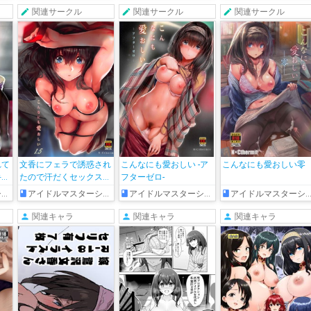
います♡
しごきあげる♡
関連サークル
関連サークル
関連サークル
れて
文香にフェラで誘惑され
こんなにも愛おしい -ア
こんなにも愛おしい零
手に
たので汗だくセックスし
フターゼロ-
ちゃいました♡
ズ
アイドルマスターシンデレラガールズ
アイドルマスターシンデレラガールズ
アイドルマスターシンデレラガールズ
関連キャラ
関連キャラ
関連キャラ