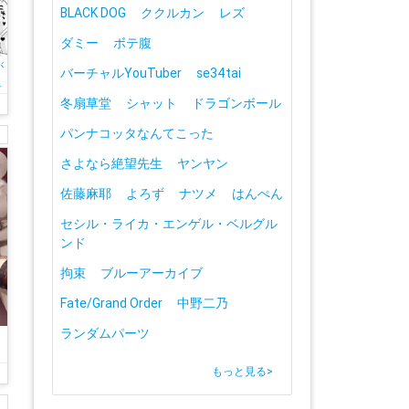
BLACK DOG
ククルカン
レズ
ダミー
ボテ腹
が
バーチャルYouTuber
se34tai
っ
冬扇草堂
シャット
ドラゴンボール
パンナコッタなんてこった
さよなら絶望先生
ヤンヤン
佐藤麻耶
よろず
ナツメ
はんぺん
セシル・ライカ・エンゲル・ベルグル
ンド
拘束
ブルーアーカイブ
Fate/Grand Order
中野二乃
ランダムパーツ
持
もっと見る
>