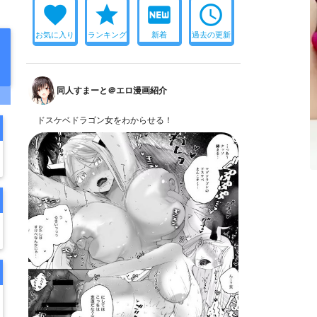
favorite
star
fiber_new
access_time
お気に入り
ランキング
新着
過去の更新
同人すまーと＠エロ漫画紹介
ドスケベドラゴン女をわからせる！