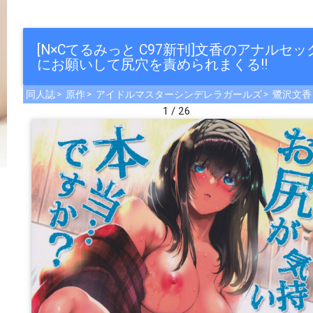
[N×Cてるみっと C97新刊]文香のアナル
にお願いして尻穴を責められまくる!!
同人誌
原作
アイドルマスターシンデレラガールズ
鷺沢文香
1 / 26