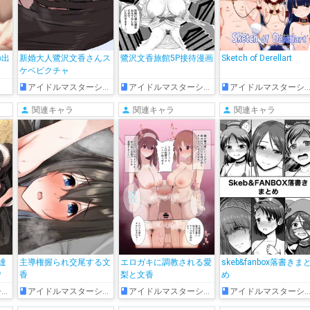
の出
新婚大人鷺沢文香さんス
鷺沢文香旅館5P接待漫画
Sketch of Derellart
ケベピクチャ
アイドルマスターシンデレラガールズ
アイドルマスターシンデレラガールズ
アイドルマスターシンデレラガールズ
関連キャラ
関連キャラ
関連キャラ
達
主導権握られ交尾する文
エロガキに調教される愛
skeb&fanbox落書きま
♡
香
梨と文香
め
ズ
アイドルマスターシンデレラガールズ
アイドルマスターシンデレラガールズ
アイドルマスターシンデレラガールズ