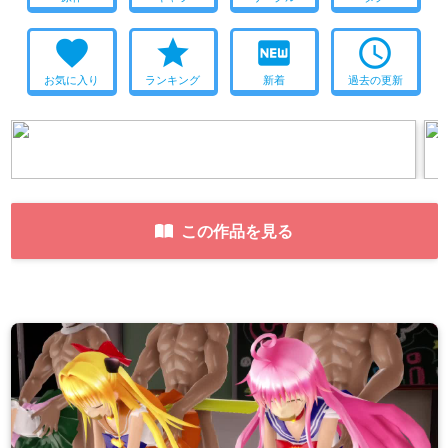
favorite
star
fiber_new
access_time
お気に入り
ランキング
新着
過去の更新
この作品を見る