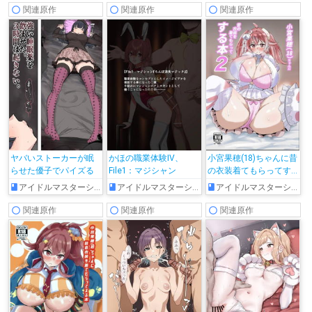
関連原作
関連原作
関連原作
ヤバいストーカーが眠
かほの職業体験IV、
小宮果穂(18)ちゃんに昔
らせた優子でパイズる
File1：マジシャン
の衣装着てもらってす
る本2
アイドルマスターシャイニーカラーズ
アイドルマスターシャイニーカラーズ
アイドルマスターシャイニーカラーズ
関連原作
関連原作
関連原作