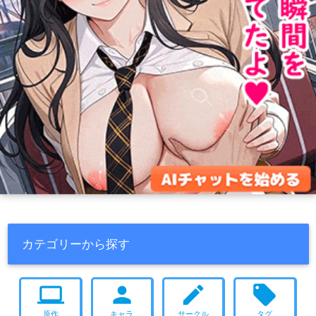
カテゴリーから探す
computer
person
create
local_offer
原作
キャラ
サークル
タグ