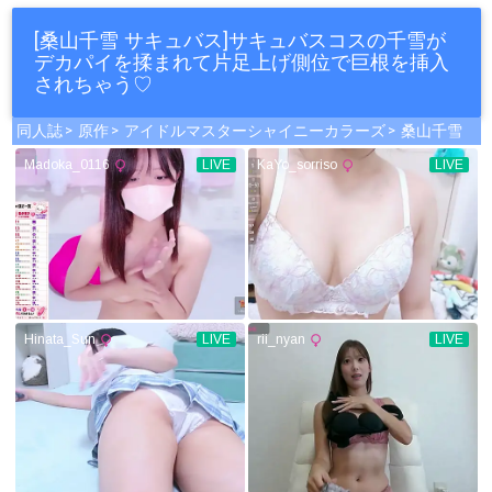
[桑山千雪 サキュバス]サキュバスコスの千雪が
デカパイを揉まれて片足上げ側位で巨根を挿入
されちゃう♡
同人誌
原作
アイドルマスターシャイニーカラーズ
桑山千雪