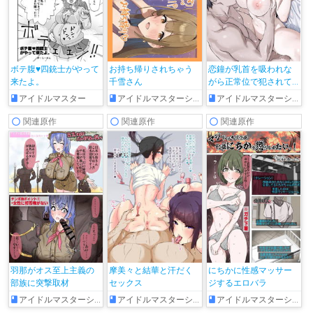
ボテ腹♥四銃士がやって
お持ち帰りされちゃう
恋鐘が乳首を吸われな
来たよ。
千雪さん
がら正常位で犯されて
気持ちよくなっちゃう!!
アイドルマスター
アイドルマスターシャイニーカラーズ
アイドルマスターシャイニーカラーズ
関連原作
関連原作
関連原作
羽那がオス至上主義の
摩美々と結華と汗だく
にちかに性感マッサー
部族に突撃取材
セックス
ジするエロバラ
アイドルマスターシャイニーカラーズ
アイドルマスターシャイニーカラーズ
アイドルマスターシャイニーカラーズ