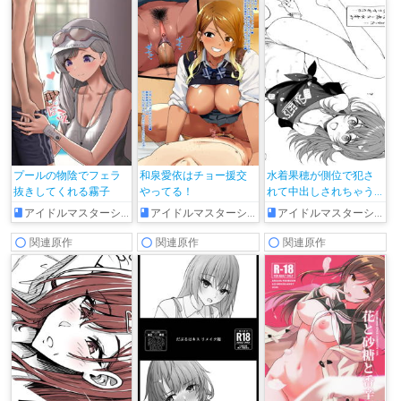
プールの物陰でフェラ
和泉愛依はチョー援交
水着果穂が側位で犯さ
抜きしてくれる霧子
やってる！
れて中出しされちゃう
♡
アイドルマスターシャイニーカラーズ
アイドルマスターシャイニーカラーズ
アイドルマスターシャイニーカラーズ
関連原作
関連原作
関連原作