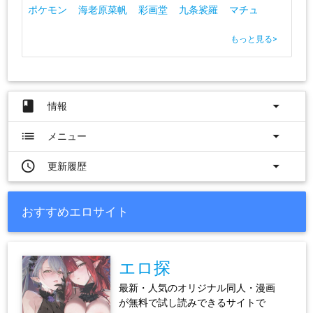
ポケモン
海老原菜帆
彩画堂
九条裟羅
マチュ
もっと見る
>
book
arrow_drop_down
情報
list
arrow_drop_down
メニュー
access_time
arrow_drop_down
更新履歴
おすすめエロサイト
エロ探
最新・人気のオリジナル同人・漫画
が無料で試し読みできるサイトで