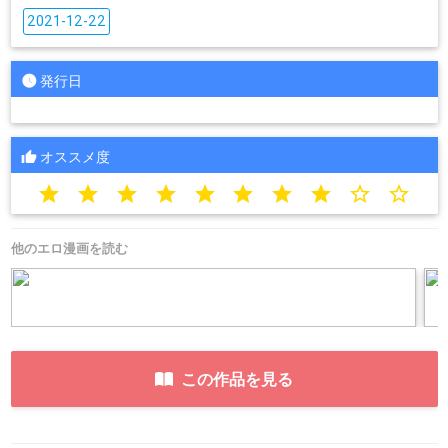
2021-12-22
発行日
オススメ度
star
star
star
star
star
star
star
star
star_border
star_border
他のエロ漫画を読む
この作品を見る