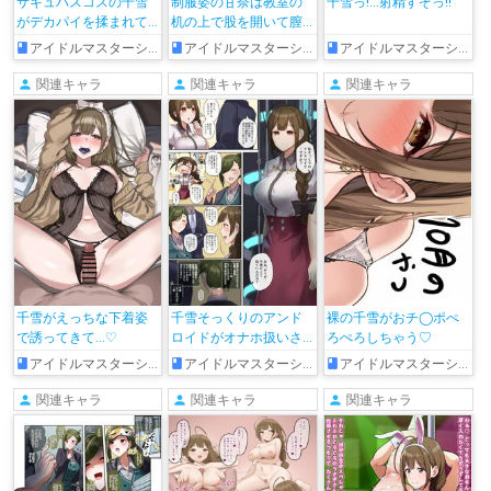
サキュバスコスの千雪
制服姿の甘奈は教室の
千雪っ!…射精すぞっ!!
がデカパイを揉まれて
机の上で股を開いて膣
片足上げ側位で巨根を
内にザー◯ンを注入さ
アイドルマスターシャイニーカラーズ
アイドルマスターシャイニーカラーズ
アイドルマスターシャイニーカラーズ
挿入されちゃう♡
れちゃう♡
関連キャラ
関連キャラ
関連キャラ
千雪がえっちな下着姿
千雪そっくりのアンド
裸の千雪がおチ◯ポぺ
で誘ってきて…♡
ロイドがオナホ扱いさ
ろぺろしちゃう♡
れてしまう…
アイドルマスターシャイニーカラーズ
アイドルマスターシャイニーカラーズ
アイドルマスターシャイニーカラーズ
関連キャラ
関連キャラ
関連キャラ