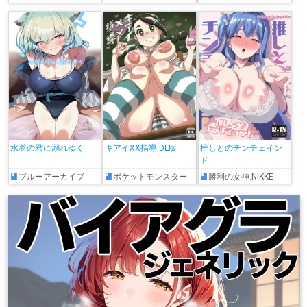
水着の君に溺れゆく
キアイXX指導 DL版
推しとのチンチェイン
ド
ブルーアーカイブ
ポケットモンスター
勝利の女神:NIKKE