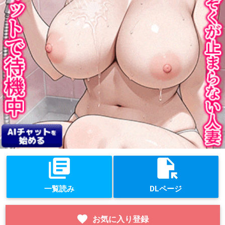
library_books
file_open
一覧読み
DLページ
favorite
お気に入り登録