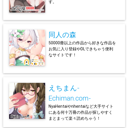
す。
同人の森
50000冊以上の作品から好きな作品を
お気に入り登録やDLできちゃう便利
なサイトです！
えちまん-
Echiman.com-
NyaHentaiやnhentaiなど大手サイト
にある何十万冊の作品が探しやすく
まとまって楽々読めちゃう！