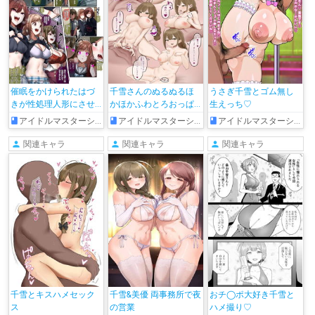
催眠をかけられたはづ
千雪さんのぬるぬるほ
うさぎ千雪とゴム無し
きが性処理人形にさせ
かほかふわとろおっぱ
生えっち♡
られてしまう…
い…♡
アイドルマスターシャイニーカラーズ
アイドルマスターシャイニーカラーズ
アイドルマスターシャイニーカラーズ
関連キャラ
関連キャラ
関連キャラ
千雪とキスハメセック
千雪&美優 両事務所で夜
おチ◯ポ大好き千雪と
ス
の営業
ハメ撮り♡