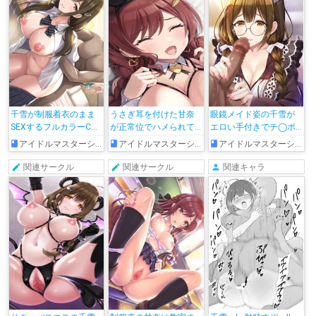
千雪が制服着衣のまま
うさぎ耳を付けた甘奈
眼鏡メイド姿の千雪が
SEXするフルカラーCG
が正常位でハメられて
エロい手付きでチ◯ポ
集!!背後からパコられて
膣内射精されちゃうフ
と玉袋を掴んで、先っ
アイドルマスターシャイニーカラーズ
アイドルマスターシャイニーカラーズ
アイドルマスターシャイニーカラーズ
トロ顔で腟内に射精さ
ルカラーCG集!!
ぽフェラして顔射され
れちゃう!!
ちゃう!!
関連サークル
関連サークル
関連キャラ