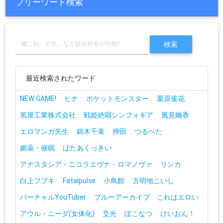
フリーワード検索
最近検索されたワード
NEW GAME!
ヒナ
ポケットモンスター
栗原雀花
篤屋工業株式会社
戦姫絶唱シンフォギア
風見幽香
エロマンガ先生
錦木千束
押田
つるぺた
媚薬・催眠
ばたあくっきい
アナスタシア・ニコラエヴナ・ロマノヴァ
リンカ
白上フブキ
Fatalpulse
小鳥館
古明地こいし
バーチャルYouTuber
ブルーアーカイブ これはエロい
アウル・ニーダ(女体化)
爻光
ぽこなつ
けいおん！