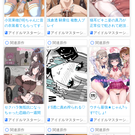
小宮果穂(18)ちゃんに昔
浅倉透 騎乗位 複数人プ
猫耳ビキニ姿の真乃が
の衣装着てもらってす
レイ
正常位で犯されて絶頂
る本
しちゃう!!
アイドルマスターシャイニーカラーズ
アイドルマスターシャイニーカラーズ
アイドルマスターシャイニーカラーズ
関連原作
関連原作
関連原作
セクハラ無抵抗になっ
ドS透に責め搾られる♡
ウチら最強★じゃん?っ
ちゃった恋鐘の一週間
す!でしょ!
アイドルマスターシャイニーカラーズ
アイドルマスターシャイニーカラーズ
アイドルマスターシャイニーカラーズ
関連原作
関連原作
関連原作