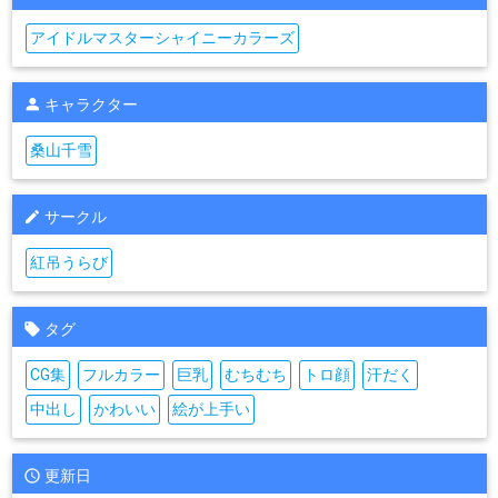
アイドルマスターシャイニーカラーズ
キャラクター
桑山千雪
サークル
紅吊うらび
タグ
CG集
フルカラー
巨乳
むちむち
トロ顔
汗だく
中出し
かわいい
絵が上手い
更新日