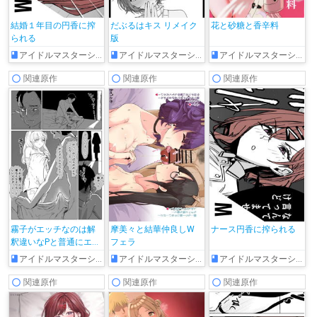
結婚１年目の円香に搾
だぶるはキス リメイク
花と砂糖と香辛料
られる
版
アイドルマスターシャイニーカラーズ
アイドルマスターシャイニーカラーズ
アイドルマスターシャイニーカラーズ
関連原作
関連原作
関連原作
霧子がエッチなのは解
摩美々と結華仲良しW
ナース円香に搾られる
釈違いなPと普通にエッ
フェラ
チな霧子のエロ漫画
アイドルマスターシャイニーカラーズ
アイドルマスターシャイニーカラーズ
アイドルマスターシャイニーカラーズ
関連原作
関連原作
関連原作