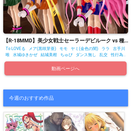
【R-18MMD】美少女戦士セーラーデビルーク vs 種付けおじさん星人 After
To LOVEる
メア(黒咲芽亜)
モモ
ヤミ(金色の闇)
ララ
古手川
唯
水城ゆきかぜ
結城美柑
ちゅぴ
ダンス無し
乱交
性行為
有り
拘束
動画ページへ
今週のおすすめ作品