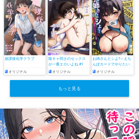
放課後化学クラブ
陰キャ同士のセックス
お姉さんとシよ?～えち
が一番エロいよね #1
んぽカードでやりたい
放題～
オリジナル
オリジナル
オリジナル
もっと見る