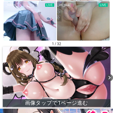
1 / 32
chevron_right
画像タップで1ページ進む