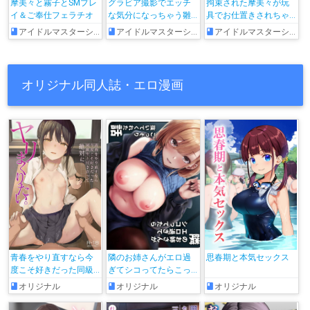
摩美々と霧子とSMプレ
グラビア撮影でエッチ
拘束された摩美々が玩
イ＆ご奉仕フェラチオ
な気分になっちゃう雛
具でお仕置きされちゃ
菜
う♡
アイドルマスターシャイニーカラーズ
アイドルマスターシャイニーカラーズ
アイドルマスターシャイニーカラーズ
オリジナル同人誌・エロ漫画
青春をやり直すなら今
隣のお姉さんがエロ過
思春期と本気セックス
度こそ好きだった同級
ぎてシコってたらこっ
生と付き合って絶対ヤ
そり抜いてくれた話
オリジナル
オリジナル
オリジナル
リまくりたい。