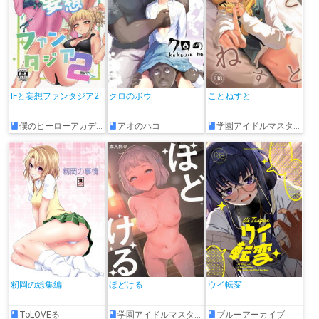
IFと妄想ファンタジア2
クロのボウ
ことねすと
僕のヒーローアカデミア
アオのハコ
学園アイドルマスター
籾岡の総集編
ほどける
ウイ転変
ToLOVEる
学園アイドルマスター
ブルーアーカイブ