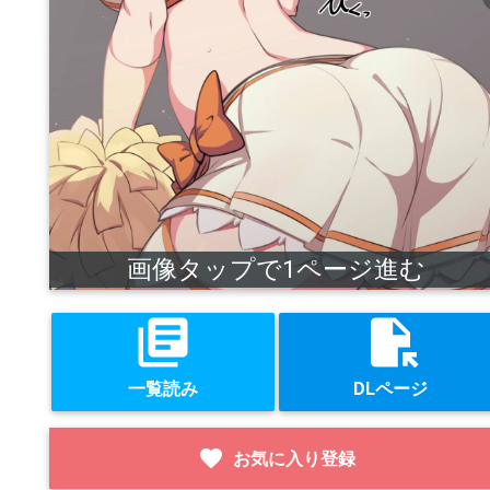
画像タップで1ページ進む
library_books
file_open
一覧読み
DLページ
favorite
お気に入り登録