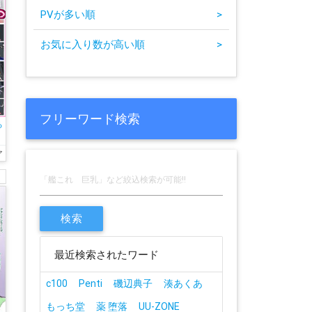
PVが多い順
>
お気に入り数が高い順
>
フリーワード検索
る
フ
が
ア
て
し
最近検索されたワード
c100
Penti
磯辺典子
湊あくあ
もっち堂
薬 堕落
UU-ZONE