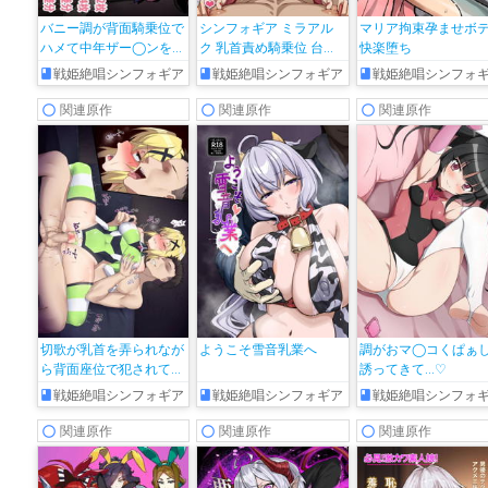
バニー調が背面騎乗位で
シンフォギア ミラアル
マリア拘束孕ませボ
ハメて中年ザー◯ンをど
ク 乳首責め騎乗位 台詞
快楽堕ち
ぷどぷ注ぎ込まれちゃう
付きCG集
戦姫絶唱シンフォギア
戦姫絶唱シンフォギア
戦姫絶唱シンフォ
♡
関連原作
関連原作
関連原作
切歌が乳首を弄られなが
ようこそ雪音乳業へ
調がおマ◯コくぱぁ
ら背面座位で犯されて気
誘ってきて…♡
持ちよくなっちゃう♡
戦姫絶唱シンフォギア
戦姫絶唱シンフォギア
戦姫絶唱シンフォ
関連原作
関連原作
関連原作