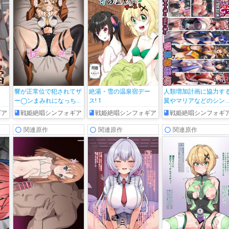
響が正常位で犯されてザ
絶湯・雪の温泉宿デー
人類増加計画に協力す
ー◯ンまみれになっちゃ
ス! 1
翼やマリアなどのシン
う♡
ォギア装者が噴乳しな
ギア
戦姫絶唱シンフォギア
戦姫絶唱シンフォギア
戦姫絶唱シンフォギ
らひたすら中出しされ
ボテ腹の肉塊になって
関連原作
関連原作
関連原作
まう…