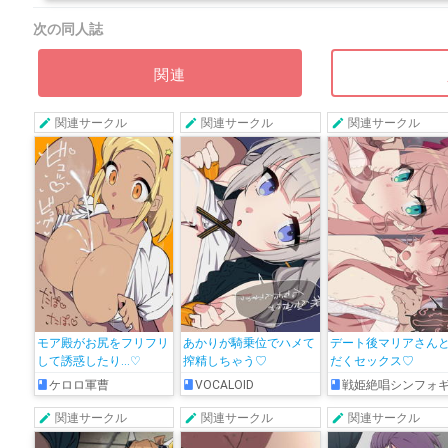
次の同人誌
関連
関連サークル
関連サークル
関連サークル
モア殿がお尻をフリフリ
あかりが騎乗位でハメて
デート後マリアさん
して誘惑したり…♡
搾精しちゃう♡
だくセックス♡
ケロロ軍曹
VOCALOID
戦姫絶唱シンフォ
関連サークル
関連サークル
関連サークル