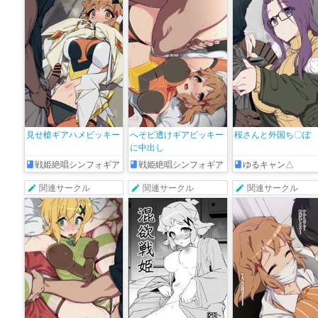
見せ槍ギアハメビッキー
へそピ透けギアビッキー
桜さんと外国ち〇ぽ
に中出し
戦姫絶唱シンフォギア
戦姫絶唱シンフォギア
ゆるキャン△
関連サークル
関連サークル
関連サークル