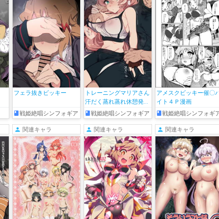
フェラ抜きビッキー
トレーニングマリアさん
アメスクビッキー催〇
汗だく蒸れ蒸れ休憩発情
イト４Ｐ漫画
えっち
戦姫絶唱シンフォギア
戦姫絶唱シンフォギア
戦姫絶唱シンフォギ
関連キャラ
関連キャラ
関連キャラ