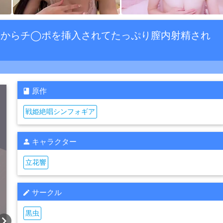
ックからチ◯ポを挿入されてたっぷり膣内射精され
原作
戦姫絶唱シンフォギア
キャラクター
立花響
サークル
黒虫
vron_right