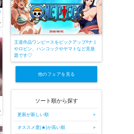
れ
ア
王道作品ワンピースをピックアップ!!ナミ
やロビン、ハンコックやヤマトなど見放
題です♡
他のフェアを見る
ソート順から探す
ア
更新が新しい順
>
オススメ度(★)が高い順
>