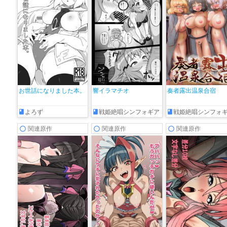
お世話になりました本。
響イラマチオ
奏者露出温泉合宿
よろず
戦姫絶唱シンフォギア
戦姫絶唱シンフォ
関連原作
関連原作
関連原作