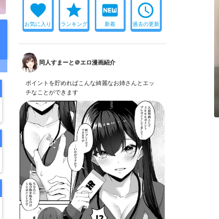
favorite
star
fiber_new
access_time
お気に入り
ランキング
新着
過去の更新
同人すまーと＠エロ漫画紹介
ポイントを貯めればこんな綺麗なお姉さんとエッ
チなことができます