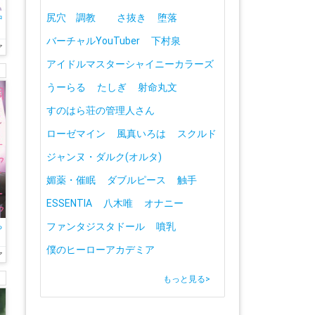
尻穴 調教
さ抜き
堕落
中
堕
バーチャルYouTuber
下村泉
ア
アイドルマスターシャイニーカラーズ
うーらる
たしぎ
射命丸文
すのはら荘の管理人さん
ローゼマイン
風真いろは
スクルド
ジャンヌ・ダルク(オルタ)
媚薬・催眠
ダブルピース
触手
ESSENTIA
八木唯
オナニー
ファンタジスタドール
噴乳
ち
僕のヒーローアカデミア
ア
もっと見る
>