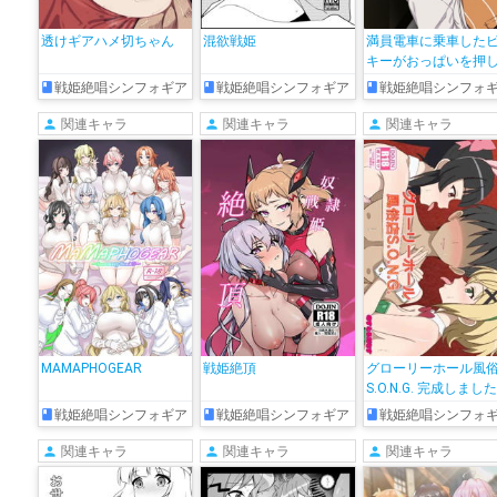
透けギアハメ切ちゃん
混欲戦姫
満員電車に乗車した
キーがおっぱいを押
ててしまって…責任を
戦姫絶唱シンフォギア
戦姫絶唱シンフォギア
戦姫絶唱シンフォ
じたビッキーは勃起
男性と下車して中出
関連キャラ
関連キャラ
関連キャラ
SEXをする!!
MAMAPHOGEAR
戦姫絶頂
グローリーホール風
S.O.N.G. 完成しまし
戦姫絶唱シンフォギア
戦姫絶唱シンフォギア
戦姫絶唱シンフォ
関連キャラ
関連キャラ
関連キャラ