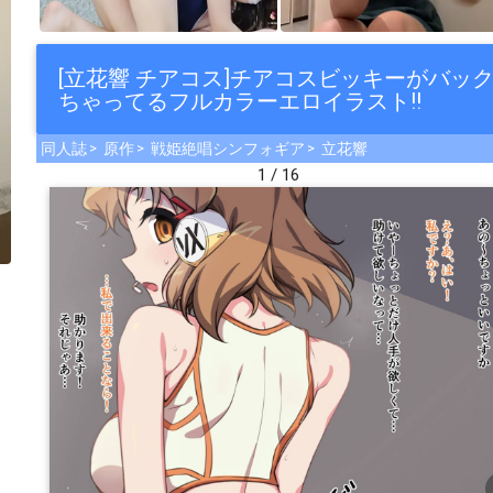
[立花響 チアコス]チアコスビッキーがバ
ちゃってるフルカラーエロイラスト!!
同人誌
原作
戦姫絶唱シンフォギア
立花響
1 / 16
che