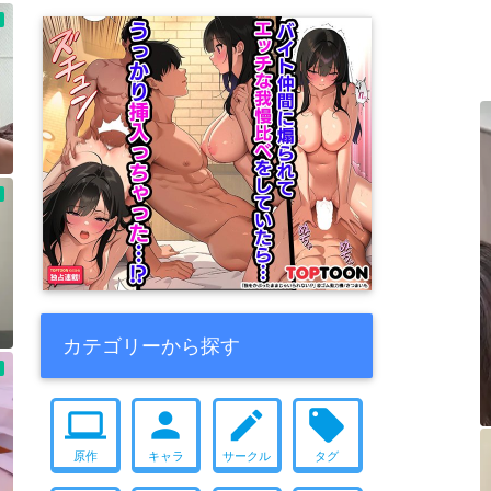
カテゴリーから探す
computer
person
create
local_offer
原作
キャラ
サークル
タグ