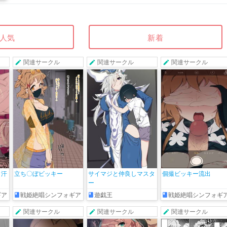
人気
新着
関連サークル
関連サークル
関連サークル
と汗
立ち〇ぼビッキー
サイマジと仲良しマスタ
個撮ビッキー流出
ー
ギア
戦姫絶唱シンフォギア
遊戯王
戦姫絶唱シンフォギ
関連サークル
関連サークル
関連サークル