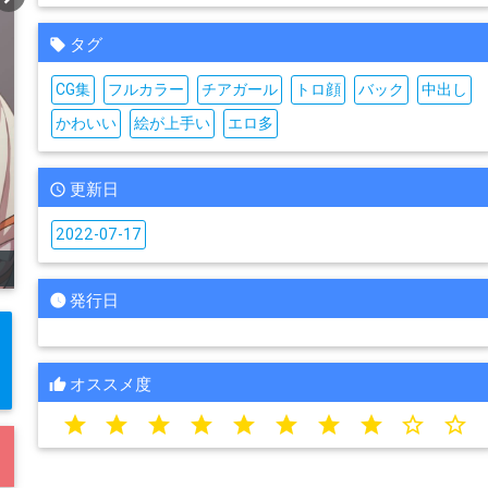
タグ
CG集
フルカラー
チアガール
トロ顔
バック
中出し
かわいい
絵が上手い
エロ多
更新日
2022-07-17
発行日
オススメ度
star
star
star
star
star
star
star
star
star_border
star_border