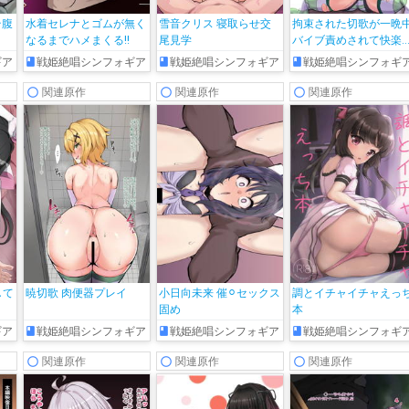
テ腹
水着セレナとゴムが無く
雪音クリス 寝取らせ交
拘束された切歌が一晩
なるまでハメまくる!!
尾見学
バイブ責めされて快楽
ちしてしまう…
ギア
戦姫絶唱シンフォギア
戦姫絶唱シンフォギア
戦姫絶唱シンフォギ
関連原作
関連原作
関連原作
して
暁切歌 肉便器プレイ
小日向未来 催⚪︎セックス
調とイチャイチャえっ
固め
本
ギア
戦姫絶唱シンフォギア
戦姫絶唱シンフォギア
戦姫絶唱シンフォギ
関連原作
関連原作
関連原作