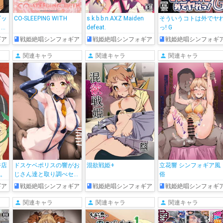
ビッ
CO-SLEEPING WITH
s.k.b.b.n.AXZ Maiden
そういうコトは外でヤ
し当
defeat.
っ! G
感
ギア
戦姫絶唱シンフォギア
戦姫絶唱シンフォギア
戦姫絶唱シンフォギ
した
し
関連キャラ
関連キャラ
関連キャラ
俗店
ドスケベポリスの響がお
混欲戦姫+
立花響 シンフォギア風
た。
じさん達と取り調べセッ
俗
クス♡
ギア
戦姫絶唱シンフォギア
戦姫絶唱シンフォギア
戦姫絶唱シンフォギ
関連キャラ
関連キャラ
関連キャラ