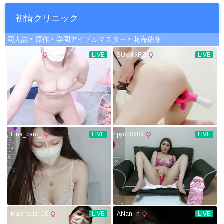
初情クリニック
同人誌
原作
学園アイドルマスター
花海佑芽