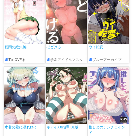
籾岡の総集編
ほどける
ウイ転変
ToLOVEる
学園アイドルマスター
ブルーアーカイブ
水着の君に溺れゆく
キアイXX指導 DL版
推しとのチンチェイン
ド