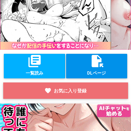
library_books
file_open
一覧読み
DLページ
favorite
お気に入り登録