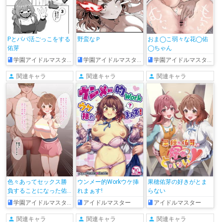
Pとパパ活ごっこをする
野蛮なＰ
おま◯こ弱々な花◯佑
佑芽
◯ちゃん
学園アイドルマスター
学園アイドルマスター
学園アイドルマスター
関連キャラ
関連キャラ
関連キャラ
色々あってセックス勝
ウンメー的Workウケ挿
果穂佑芽の好きがとま
負することになった佑
れまぁす!
らない
芽ちゃん
学園アイドルマスター
アイドルマスター
アイドルマスター
関連キャラ
関連キャラ
関連キャラ