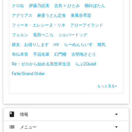
クロ缶
伊藤乃絵美
吉良々 ひとみ
獅白ぼたん
アグリアス
麻婆うどん定食
東風谷早苗
フィーネ・エレシーヌ・リネ
アローアイランド
フェルン
兎田ぺこら
シルバードッグ
彼女、お借りします
ntr
らーめんらいす
噴乳
布仏本音
手品先輩
幻門楼
古明地さとり
Re：ゼロから始める異世界生活
らぶ2Quad
Fate/Grand Order
もっと見る
>
book
arrow_drop_down
情報
list
arrow_drop_down
メニュー