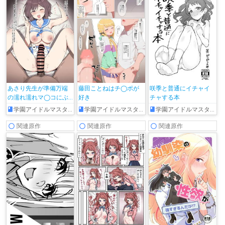
あさり先生が準備万端
藤田ことねはチ◯ポが
咲季と普通にイチャイ
の濡れ濡れマ◯コにぶ
好き
チャする本
ち込まれて絶頂しちゃ
学園アイドルマスター
学園アイドルマスター
学園アイドルマスター
う♡
関連原作
関連原作
関連原作