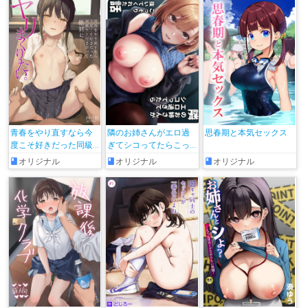
青春をやり直すなら今
隣のお姉さんがエロ過
思春期と本気セックス
度こそ好きだった同級
ぎてシコってたらこっ
生と付き合って絶対ヤ
そり抜いてくれた話
オリジナル
オリジナル
オリジナル
リまくりたい。