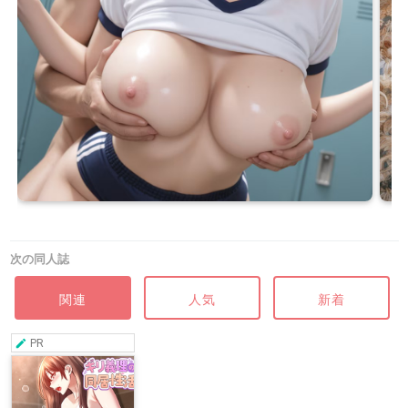
次の同人誌
関連
人気
新着
PR