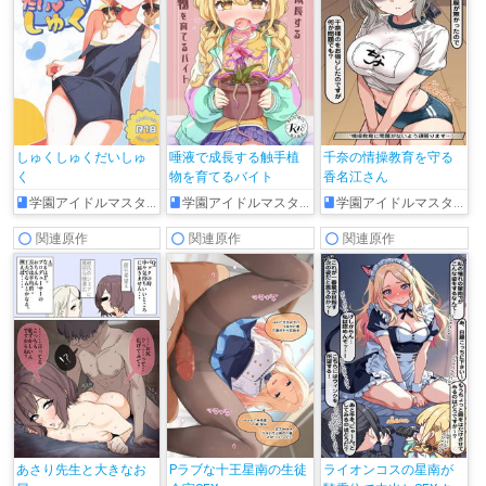
しゅくしゅくだいしゅ
唾液で成長する触手植
千奈の情操教育を守る
く
物を育てるバイト
香名江さん
学園アイドルマスター
学園アイドルマスター
学園アイドルマスター
関連原作
関連原作
関連原作
あさり先生と大きなお
Pラブな十王星南の生徒
ライオンコスの星南が