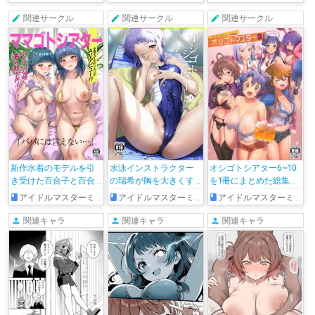
に舌を入れられながら
フェラをして口内射精
関連サークル
関連サークル
関連サークル
される♡
新作水着のモデルを引
水泳インストラクター
オシゴトシアター6~10
き受けた百合子と百合
の瑞希が胸を大きくす
を1冊にまとめた総集
子ママがオイルを塗ら
る為に生徒と…胸を揉ま
編!!100P超えの大ボリュ
アイドルマスターミリオンライブ!
アイドルマスターミリオンライブ!
アイドルマスターミリオンライブ!
れて…Wフェラをしたり
れながらフェラをした
ームでミリマスのアイ
バックや正常位で寝取
りバックや背面騎乗位
ドルたちの濃厚なエロ
関連キャラ
関連キャラ
関連キャラ
られてしまう!!
でパコって孕まされち
スをお届け♡
ゃう♡