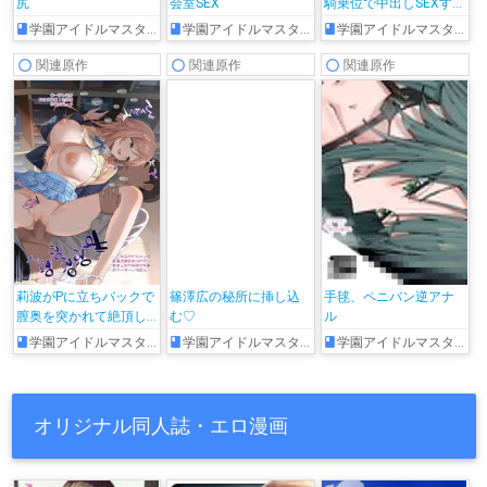
尻
会室SEX
騎乗位で中出しSEXする
♡
学園アイドルマスター
学園アイドルマスター
学園アイドルマスター
関連原作
関連原作
関連原作
莉波がPに立ちバックで
篠澤広の秘所に挿し込
手毬、ペニバン逆アナ
膣奥を突かれて絶頂し
む♡
ル
ちゃう!!
学園アイドルマスター
学園アイドルマスター
学園アイドルマスター
オリジナル同人誌・エロ漫画