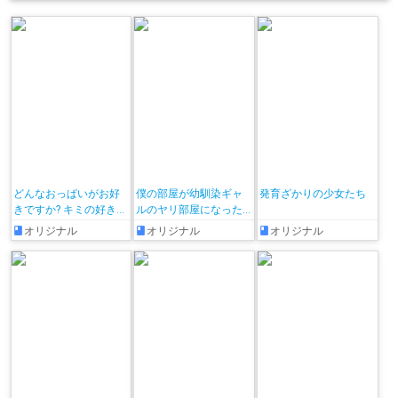
どんなおっぱいがお好
僕の部屋が幼馴染ギャ
発育ざかりの少女たち
きですか? キミの好きな
ルのヤリ部屋になった
おっぱいがきっと見つ
話
オリジナル
オリジナル
オリジナル
かるアンソロジー