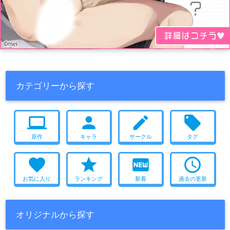
カテゴリーから探す
computer
person
create
local_offer
原作
キャラ
サークル
タグ
favorite
star
fiber_new
access_time
お気に入り
ランキング
新着
過去の更新
オリジナルから探す