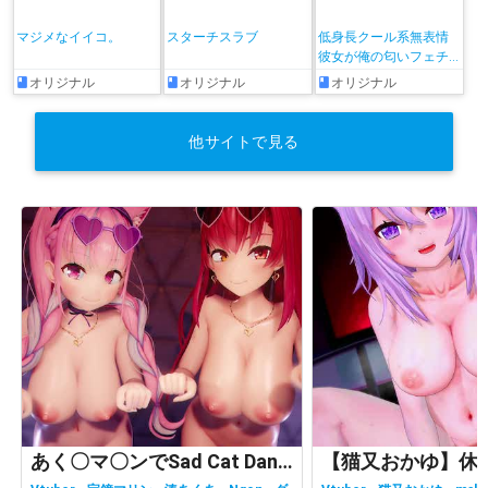
マジメなイイコ。
スターチスラブ
低身長クール系無表情
彼女が俺の匂いフェチ
だと発覚したらもう――!
オリジナル
オリジナル
オリジナル
他サイトで見る
あく〇マ〇ンでSad Cat Dance