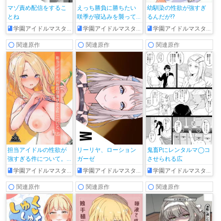
マゾ責め配信をするこ
えっち勝負に勝ちたい
幼馴染の性欲が強すぎ
とね
咲季が寝込みを襲って
るんだが!?
きて…♡
学園アイドルマスター
学園アイドルマスター
学園アイドルマスター
関連原作
関連原作
関連原作
担当アイドルの性欲が
リーリヤ、ローション
鬼畜Pにレンタルマ◯コ
強すぎる件について。
ガーゼ
させられる広
1.5
学園アイドルマスター
学園アイドルマスター
学園アイドルマスター
関連原作
関連原作
関連原作