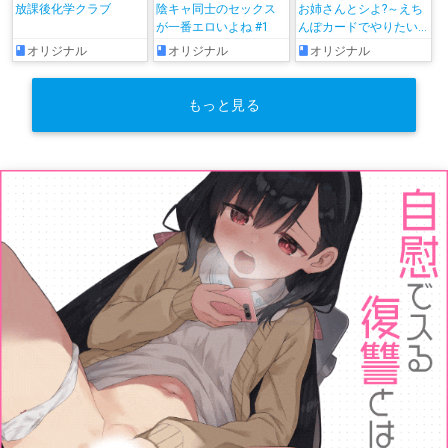
放課後化学クラブ
陰キャ同士のセックス
お姉さんとシよ?～えち
が一番エロいよね #1
んぽカードでやりたい
放題～
オリジナル
オリジナル
オリジナル
もっと見る