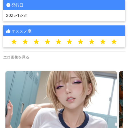
発行日
2025-12-31
オススメ度
star
star
star
star
star
star
star
star
star
star
エロ画像を見る