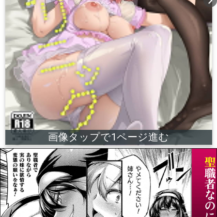
chevron_right
画像タップで1ページ進む