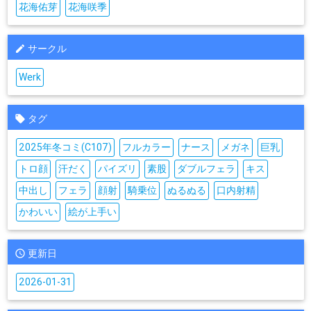
花海佑芽
花海咲季
サークル
Werk
タグ
2025年冬コミ(C107)
フルカラー
ナース
メガネ
巨乳
トロ顔
汗だく
パイズリ
素股
ダブルフェラ
キス
中出し
フェラ
顔射
騎乗位
ぬるぬる
口内射精
かわいい
絵が上手い
更新日
2026-01-31