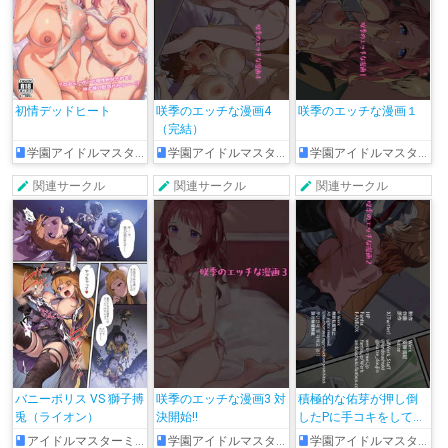
初情デッドヒート
咲季のエッチな漫画4
咲季のエッチな漫画１
（完結）
学園アイドルマスター
学園アイドルマスター
学園アイドルマスター
関連サークル
関連サークル
関連サークル
バニーポリス VS 獅子搏
咲季のエッチな漫画3 対
積極的な佑芽が押し倒
兎（ライオン）
決開始!!
したPに手コキをして顔
射されたり、おま◯こ
アイドルマスターミリオンライブ!
学園アイドルマスター
学園アイドルマスター