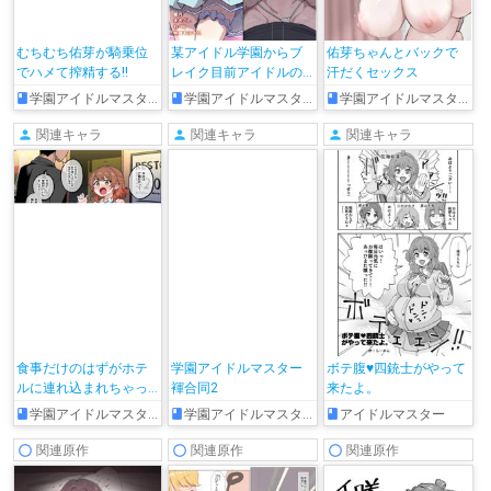
むちむち佑芽が騎乗位
某アイドル学園からブ
佑芽ちゃんとバックで
でハメて搾精する!!
レイク目前アイドルの
汗だくセックス
オイルマッサージ依頼
学園アイドルマスター
学園アイドルマスター
学園アイドルマスター
があったので施術して
きました。
関連キャラ
関連キャラ
関連キャラ
食事だけのはずがホテ
学園アイドルマスター
ボテ腹♥四銃士がやって
ルに連れ込まれちゃっ
褌合同2
来たよ。
た佑芽ちゃん
学園アイドルマスター
学園アイドルマスター
アイドルマスター
関連原作
関連原作
関連原作