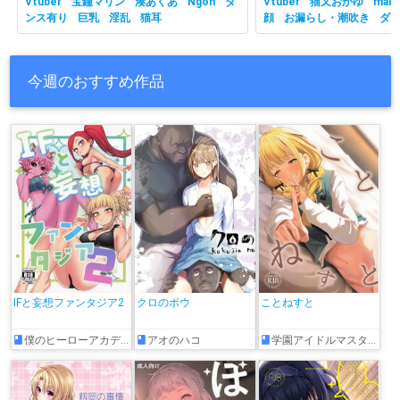
Vtuber
宝鐘マリン
湊あくあ
Ngon
ダ
Vtuber
猫又おかゆ
malc
ンス有り
巨乳
淫乱
猫耳
顔
お漏らし・潮吹き
ダ
有り
ホロライブ
主観視
乳
性行為有り
淫乱
獣耳
今週のおすすめ作品
IFと妄想ファンタジア2
クロのボウ
ことねすと
僕のヒーローアカデミア
アオのハコ
学園アイドルマスター