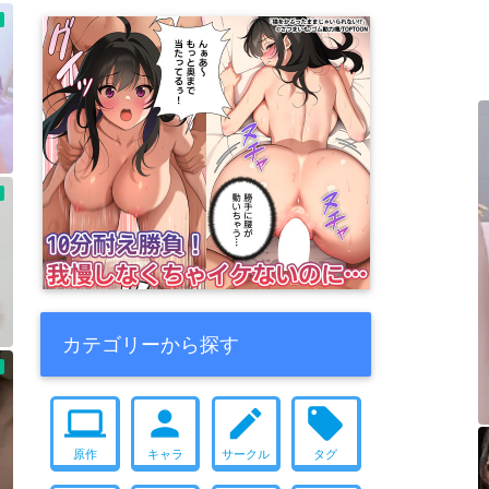
カテゴリーから探す
computer
person
create
local_offer
原作
キャラ
サークル
タグ