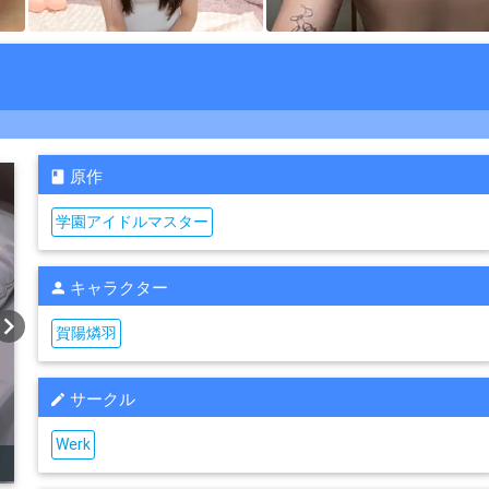
原作
学園アイドルマスター
キャラクター
vron_right
賀陽燐羽
サークル
Werk