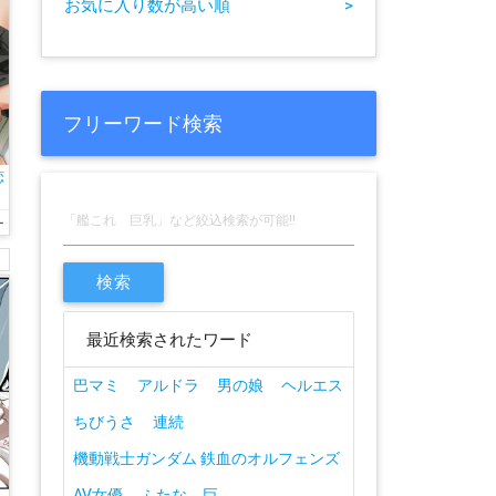
お気に入り数が高い順
>
フリーワード検索
恋
ー
最近検索されたワード
巴マミ
アルドラ
男の娘
ヘルエス
ちびうさ
連続
機動戦士ガンダム 鉄血のオルフェンズ
AV女優
ふたな 巨