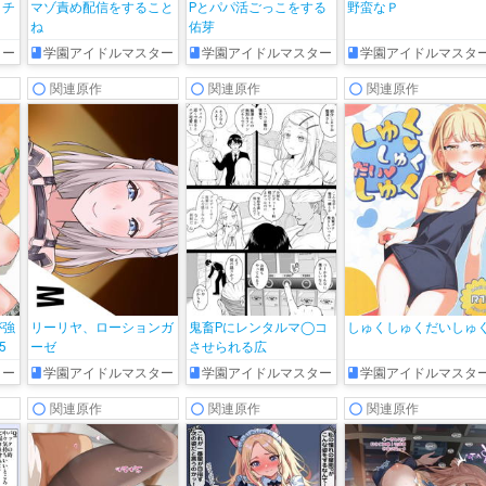
イチ
マゾ責め配信をすること
Pとパパ活ごっこをする
野蛮なＰ
ね
佑芽
ター
学園アイドルマスター
学園アイドルマスター
学園アイドルマスタ
関連原作
関連原作
関連原作
が強
リーリヤ、ローションガ
鬼畜Pにレンタルマ◯コ
しゅくしゅくだいしゅ
5
ーゼ
させられる広
ター
学園アイドルマスター
学園アイドルマスター
学園アイドルマスタ
関連原作
関連原作
関連原作