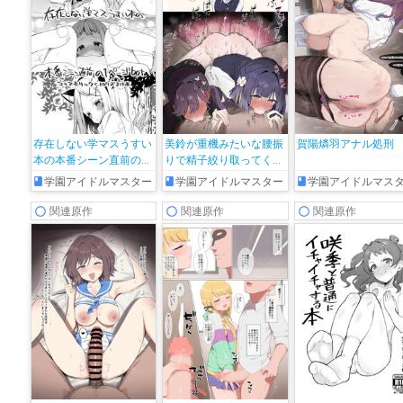
存在しない学マスうすい
美鈴が重機みたいな腰振
賀陽燐羽アナル処刑
本の本番シーン直前の1
りで精子絞り取ってくる
ページbot
ヤツ
学園アイドルマスター
学園アイドルマスター
学園アイドルマス
関連原作
関連原作
関連原作