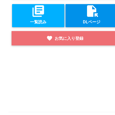
library_books
file_open
一覧読み
DLページ
favorite
お気に入り登録