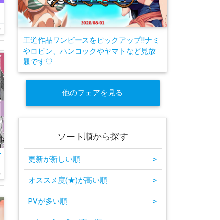
ー
王道作品ワンピースをピックアップ!!ナミ
やロビン、ハンコックやヤマトなど見放
題です♡
他のフェアを見る
ソート順から探す
ー
更新が新しい順
>
を
に
ー
オススメ度(★)が高い順
>
メ
PVが多い順
>