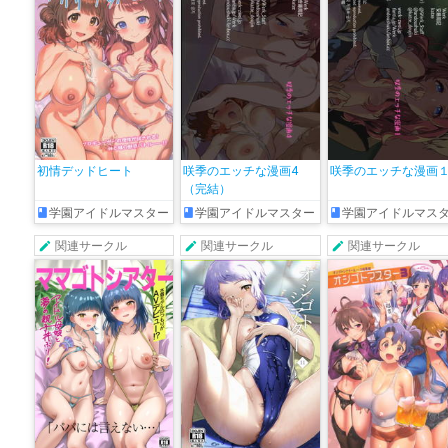
初情デッドヒート
咲季のエッチな漫画4
咲季のエッチな漫画
（完結）
学園アイドルマスター
学園アイドルマスター
学園アイドルマス
関連サークル
関連サークル
関連サークル