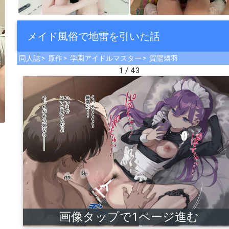
メイド風俗で地雷を引いた話
同人誌
原作
学園アイドルマスター
賀陽燐羽
1 / 43
che
画像タップで1ページ進む