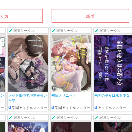
人気
新着
関連サークル
関連サークル
関連サークル
チン
メイド風俗で地雷を引い
初情クリニック
南国の巫女は水着少女
た話
ター
学園アイドルマスター
学園アイドルマスター
アイドルマスター
関連サークル
関連サークル
関連サークル