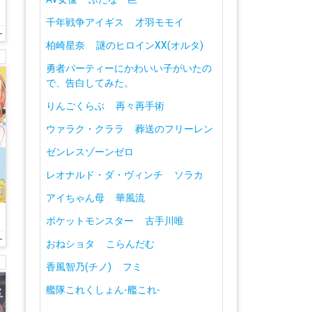
千年戦争アイギス
才羽モモイ
ー
柏崎星奈
謎のヒロインXX(オルタ)
勇者パーティーにかわいい子がいたの
で、告白してみた。
りんごくらぶ
再々再手術
ウァラク・クララ
葬送のフリーレン
ゼンレスゾーンゼロ
レオナルド・ダ・ヴィンチ
ソラカ
アイちゃん母
華風流
く
ポケットモンスター
古手川唯
ー
おねショタ
こらんだむ
香風智乃(チノ)
フミ
艦隊これくしょん-艦これ-