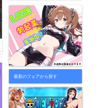
し
舌
ー
ラ
♡
最新のフェアから探す