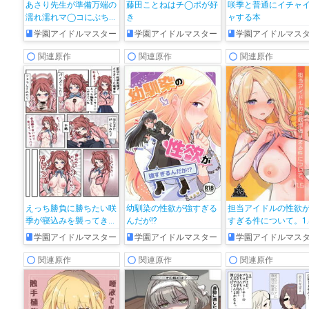
あさり先生が準備万端の
藤田ことねはチ◯ポが好
咲季と普通にイチャ
濡れ濡れマ◯コにぶち込
き
ャする本
まれて絶頂しちゃう♡
学園アイドルマスター
学園アイドルマスター
学園アイドルマス
関連原作
関連原作
関連原作
えっち勝負に勝ちたい咲
幼馴染の性欲が強すぎる
担当アイドルの性欲
季が寝込みを襲ってき
んだが!?
すぎる件について。1.
て…♡
学園アイドルマスター
学園アイドルマスター
学園アイドルマス
関連原作
関連原作
関連原作