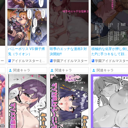
１
バニーポリス VS 獅子搏
咲季のエッチな漫画3 対
積極的な佑芽が押し倒
兎（ライオン）
決開始!!
たPに手コキをして顔射
されたり、おま◯こに
ター
アイドルマスターミリオンライブ!
学園アイドルマスター
学園アイドルマスタ
を入れられながらフェ
をして口内射精される
関連キャラ
関連キャラ
関連キャラ