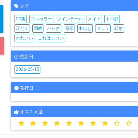
タグ
CG集
フルカラー
ツインテール
メイド
トロ顔
汗だく
調教
バック
風俗
中出し
フェラ
顔射
かわいい
これはエロい
更新日
2026-05-15
発行日
オススメ度
star
star
star
star
star
star
star
star
star_border
star_border