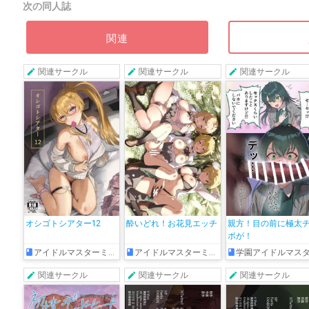
次の同人誌
関連
関連サークル
関連サークル
関連サークル
オシゴトシアター12
酔いどれ！お花見エッチ
親方！目の前に極太
ポが！
アイドルマスターミリオンライブ!
アイドルマスターミリオンライブ!
学園アイドルマス
関連サークル
関連サークル
関連サークル