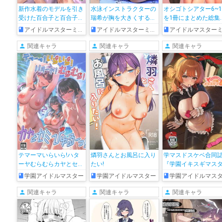
新作水着のモデルを引き
水泳インストラクターの
オシゴトシアター6~1
受けた百合子と百合子マ
瑞希が胸を大きくする為
を1冊にまとめた総集
マがオイルを塗られて…
に生徒と…胸を揉まれな
編!!100P超えの大ボ
アイドルマスターミリオンライブ!
アイドルマスターミリオンライブ!
アイドルマスターミリオンライブ
Wフェラをしたりバック
がらフェラをしたりバッ
ームでミリマスのア
や正常位で寝取られてし
クや背面騎乗位でパコっ
ルたちの濃厚なエロ
関連キャラ
関連キャラ
関連キャラ
まう!!
て孕まされちゃう♡
お届け♡
テマーマいらいら!ハタ
燐羽さんとお風呂に入り
学マスドスケベ合同
ーヤむらむらカヤとセミ
たい!
『学園イキスギマス
びゅるぅ～っ
4』
学園アイドルマスター
学園アイドルマスター
学園アイドルマス
関連キャラ
関連キャラ
関連キャラ