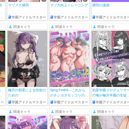
0
マゾメス燐羽
マゾ力向上トレーニング
燐羽の漫画
リュ
!
学園アイドルマスター
学園アイドルマスター
学園アイドルマスタ
イド
スを
関連キャラ
関連キャラ
関連キャラ
誌
極月の初星による性欲の
Syng F××k!II～これから
初星学園プロデューサ
ター
ための
のチンカタモッコリの話
の俺が極月学園の生徒
をしよう～
プロデュースするため
ター
学園アイドルマスター
学園アイドルマスター
学園アイドルマスタ
PLv100になってシコタ
する話
関連キャラ
関連キャラ
関連キャラ