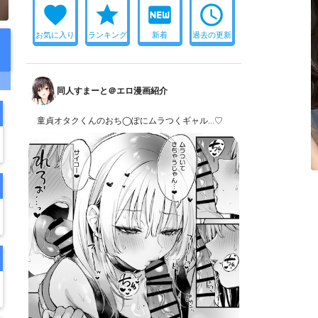
favorite
star
fiber_new
access_time
お気に入り
ランキング
新着
過去の更新
同人すまーと＠エロ漫画紹介
童貞オタクくんのおち◯ぽにムラつくギャル…♡