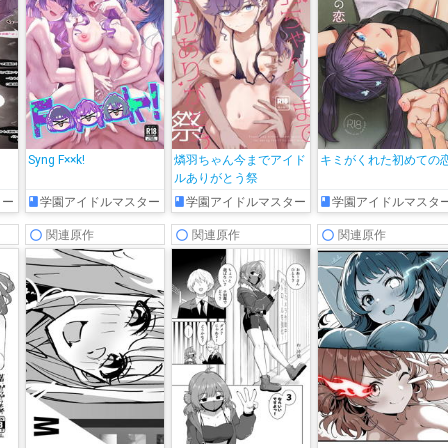
Syng F××k!
燐羽ちゃん今までアイド
キミがくれた初めての
ルありがとう祭
ター
学園アイドルマスター
学園アイドルマスター
学園アイドルマスタ
関連原作
関連原作
関連原作