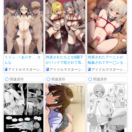
ううッ…！ありす……そ
拘束されたちとせ&蘭子
拘束されたアーニャが
んな…
がバックで犯されて気
輪姦されてザー◯ンを
持ちよくなっちゃう!!
ぶっかけられちゃう♡
アイドルマスターシンデレラガールズ
アイドルマスターシンデレラガールズ
アイドルマスターシンデレラガールズ
関連原作
関連原作
関連原作