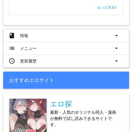
もっと見る
>
book
arrow_drop_down
情報
list
arrow_drop_down
メニュー
access_time
arrow_drop_down
更新履歴
おすすめエロサイト
エロ探
最新・人気のオリジナル同人・漫画
が無料で試し読みできるサイトで
す。