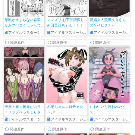
母乳が止まらない春菜
マンズリ お下品腰振り
新婚大人鷺沢文香さん
がおマ◯コくぱぁして
新田美波ちゃん！！！
スケベピクチャ
誘ってきて…♡
アイドルマスターシンデレラガールズ
アイドルマスターシンデレラガールズ
アイドルマスターシンデレラガールズ
関連原作
関連原作
関連原作
美嘉・奏・拓海がカラ
木場ちゃんエロチャレ
かわいいと言われたく
ーリップべっちょりさ
ンジ!
て
ーびす♥
アイドルマスターシンデレラガールズ
アイドルマスターシンデレラガールズ
アイドルマスターシンデレラガールズ
関連原作
関連原作
関連原作