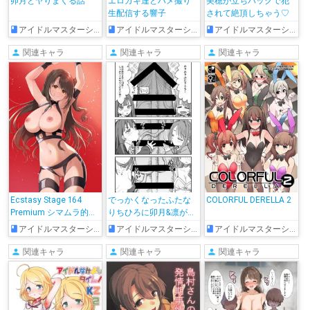
卯月とヤりまくる話
エロガキ達とハメ撮り
美穂が立ちバックで犯
生配信する響子
されて絶頂しちゃう♡
アイドルマスターシンデレラガールズ
アイドルマスターシンデレラガールズ
アイドルマスターシンデレラガールズ
関連キャラ
関連キャラ
関連キャラ
Ecstasy Stage 164
でっかくなったふたな
COLORFUL DERELLA 2
Premium シマムラ的に
りちひろに卯月&凛がお
もオールオッケー
仕置きえっちされちゃ
アイドルマスターシンデレラガールズ
アイドルマスターシンデレラガールズ
アイドルマスターシンデレラガールズ
う♡
関連キャラ
関連キャラ
関連キャラ