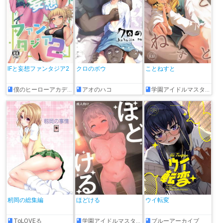
IFと妄想ファンタジア2
クロのボウ
ことねすと
僕のヒーローアカデミア
アオのハコ
学園アイドルマスター
籾岡の総集編
ほどける
ウイ転変
ToLOVEる
学園アイドルマスター
ブルーアーカイブ