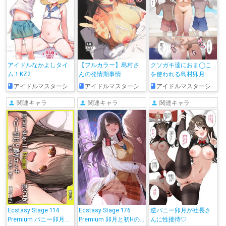
アイドルなかよしタイ
【フルカラー】島村さ
クソガキ達におま◯こ
ム！KZ2
んの発情期事情
を使われる島村卯月
アイドルマスターシンデレラガールズ
アイドルマスターシンデレラガールズ
アイドルマスターシンデレラガールズ
関連キャラ
関連キャラ
関連キャラ
Ecstasy Stage 114
Ecstasy Stage 176
逆バニー卯月が社長さ
Premium バニー卯月と
Premium 卯月と初Hの
んに性接待♡