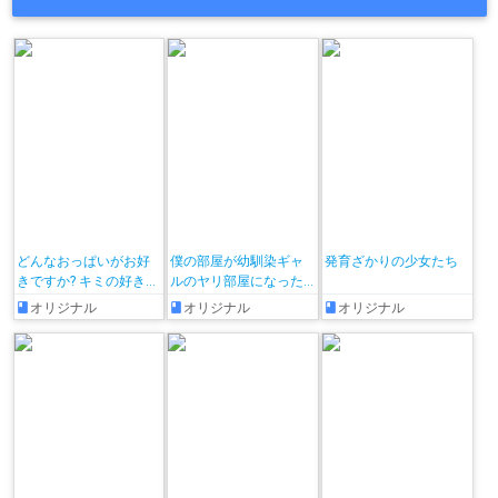
どんなおっぱいがお好
僕の部屋が幼馴染ギャ
発育ざかりの少女たち
きですか? キミの好きな
ルのヤリ部屋になった
おっぱいがきっと見つ
話
オリジナル
オリジナル
オリジナル
かるアンソロジー