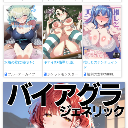
水着の君に溺れゆく
キアイXX指導 DL版
推しとのチンチェイン
ド
ブルーアーカイブ
ポケットモンスター
勝利の女神:NIKKE