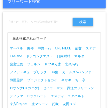
フリーワード検索
最近検索されたワード
マーベル
風俗
中野一花
ONE PIECE
乱交
ステア
Taejaho
ドラゴンクエスト
口内射精
マルタ
藤宮澄夏
フェルン
サツキん家
北条時行
フィア・キューブリック
CG集
ガールズ&パンツァー
博麗霊夢
プロジェクトセカイ
キサキ
ち 亭
ロザンナ(メガニケ)
セイラ・マス
葬送のフリーレン
ティファ・ロックハート
エスティ・エアハルト
東方Project
虎マシーン
妃咲
花岡ユズ