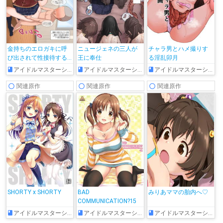
金持ちのエロガキに呼
ニュージェネの三人が
チャラ男とハメ撮りす
び出されて性接待する
王に奉仕
る淫乱卯月
卯月と美穂
アイドルマスターシンデレラガールズ
アイドルマスターシンデレラガールズ
アイドルマスターシンデレラガールズ
関連原作
関連原作
関連原作
SHORTY x SHORTY
BAD
みりあママの胎内へ♡
COMMUNICATION?15
アイドルマスターシンデレラガールズ
アイドルマスターシンデレラガールズ
アイドルマスターシンデレラガールズ