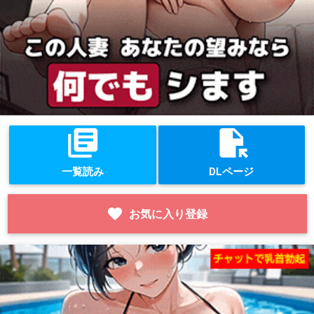
library_books
file_open
一覧読み
DLページ
favorite
お気に入り登録