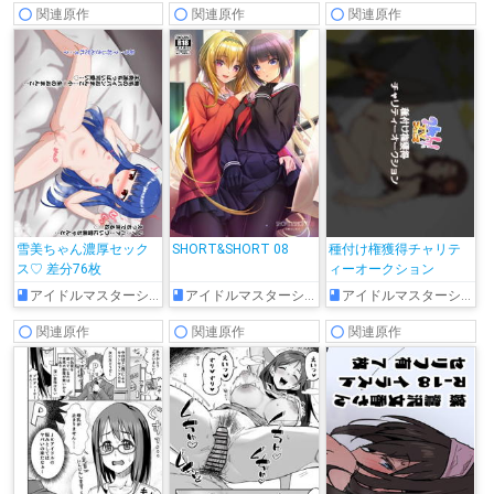
関連原作
関連原作
関連原作
雪美ちゃん濃厚セック
SHORT&SHORT 08
種付け権獲得チャリテ
ス♡ 差分76枚
ィーオークション
アイドルマスターシンデレラガールズ
アイドルマスターシンデレラガールズ
アイドルマスターシンデレラガールズ
関連原作
関連原作
関連原作