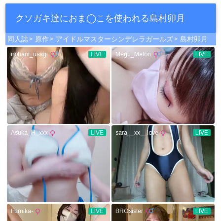
クソガキ達におま◯こを使われる島村卯月
同人誌
原作
アイドルマスターシンデレラガールズ
島村卯月