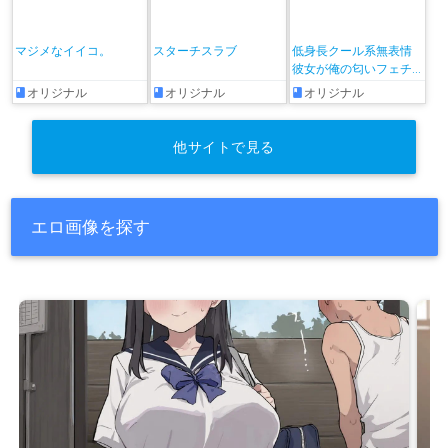
マジメなイイコ。
スターチスラブ
低身長クール系無表情
彼女が俺の匂いフェチ
だと発覚したらもう――!
オリジナル
オリジナル
オリジナル
他サイトで見る
エロ画像を探す