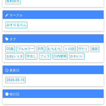
島村卯月
サークル
みすりるリム
タグ
CG集
フルカラー
巨乳
むちむち
トロ顔
汗だく
撮影
おねショタ
中出し
フェラ
口内射精
かわいい
更新日
2026-05-15
発行日