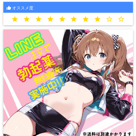
オススメ度
star
star
star
star
star
star
star
star
star_border
star_border