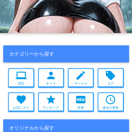
カテゴリーから探す
computer
person
create
local_offer
原作
キャラ
サークル
タグ
favorite
star
fiber_new
access_time
お気に入り
ランキング
新着
過去の更新
オリジナルから探す