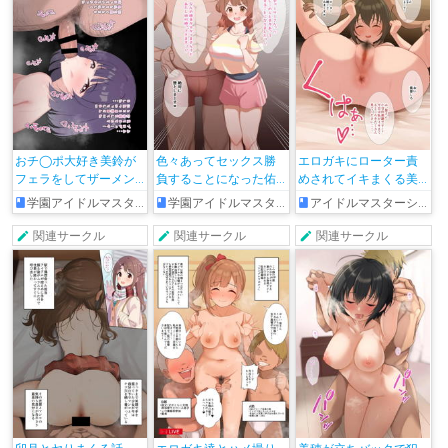
おチ◯ポ大好き美鈴が
色々あってセックス勝
エロガキにローター責
フェラをしてザーメン
負することになった佑
めされてイキまくる美
ゲップしちゃう!!
芽ちゃん
穂
学園アイドルマスター
学園アイドルマスター
アイドルマスターシンデレラガールズ
関連サークル
関連サークル
関連サークル