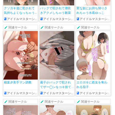
クソガキ達に犯されて
バックで犯されて潮吹
変な奴にお持ち帰りさ
気持ちよくなっちゃう
きアクメしちゃう雛菜
れちゃう水着ゆっこ
まゆ
アイドルマスターシンデレラガールズ
アイドルマスターシャイニーカラーズ
アイドルマスターシンデレラガールズ
関連サークル
関連サークル
関連サークル
相葉夕美手マン調教
霧子がバックで犯され
エロガキに処女を奪わ
てザー◯ンをコキ捨て
れる茄子
られちゃう!!
アイドルマスターシンデレラガールズ
アイドルマスターシャイニーカラーズ
アイドルマスターシンデレラガールズ
関連サークル
関連サークル
関連サークル