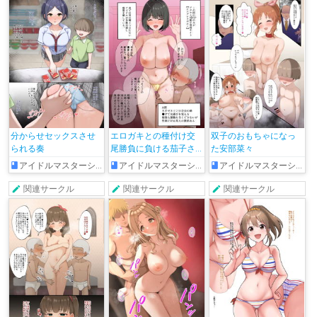
分からせセックスさせ
エロガキとの種付け交
双子のおもちゃになっ
られる奏
尾勝負に負ける茄子さ
た安部菜々
ん♥
アイドルマスターシンデレラガールズ
アイドルマスターシンデレラガールズ
アイドルマスターシンデレラガールズ
関連サークル
関連サークル
関連サークル