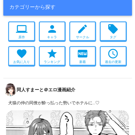
カテゴリーから探す
computer
person
create
local_offer
原作
キャラ
サークル
タグ
favorite
star
fiber_new
access_time
お気に入り
ランキング
新着
過去の更新
同人すまーと＠エロ漫画紹介
犬猿の仲の同僚が酔っ払った勢いでホテルに…♡