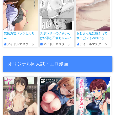
無気力寝バックしぶり
スポンサーの子をいっ
おじさん達に犯されて
ん
ぱい孕む乙倉ちゃん♡
ザー◯ンまみれになっ
ちゃう颯
アイドルマスターシンデレラガールズ
アイドルマスターシンデレラガールズ
アイドルマスターシンデレラガールズ
オリジナル同人誌・エロ漫画