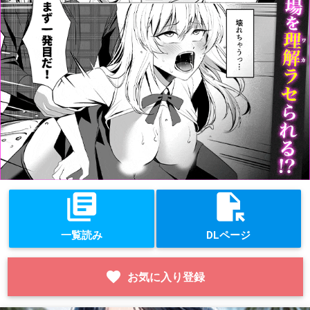
library_books
file_open
一覧読み
DLページ
favorite
お気に入り登録