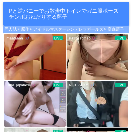
Pと逆バニーでお散歩中トイレでガニ股ポーズ
チンポおねだりする藍子
同人誌
原作
アイドルマスターシンデレラガールズ
高森藍子