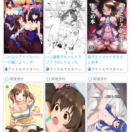
ふたなりアイドルバニ
ハム森藍子ちゃんとラ
藍子とドスケベするま
ーの庭にようこそ!
ブラブおしりえっち
とめ本
アイドルマスターシンデレラガールズ
アイドルマスターシンデレラガールズ
アイドルマスターシンデレラガールズ
関連原作
関連原作
関連原作