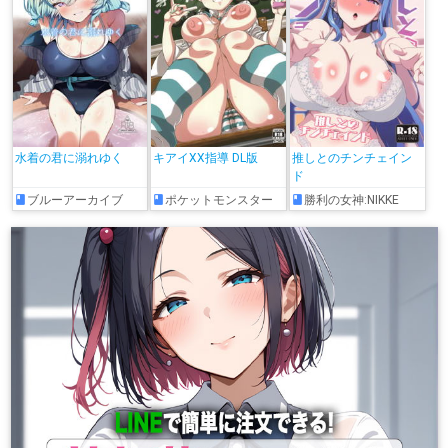
水着の君に溺れゆく
キアイXX指導 DL版
推しとのチンチェイン
ド
ブルーアーカイブ
ポケットモンスター
勝利の女神:NIKKE