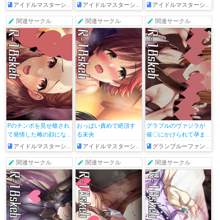
クスイベント
孕ませ初めてえっち
スト
アイドルマスターシンデレラガールズ
アイドルマスターシンデレラガールズ
アイドルマスターシャイニーカラーズ
関連サークル
関連サークル
関連サークル
Pのチンポを見せ槍され
おっぱい責めで絶頂す
グラブルのヴァジラが
て発情した雌の顔にな
る未央
催〇にかけられて孕ま
っている関ちゃん
される絵
アイドルマスターシンデレラガールズ
アイドルマスターシンデレラガールズ
グランブルーファンタジー
関連サークル
関連サークル
関連サークル