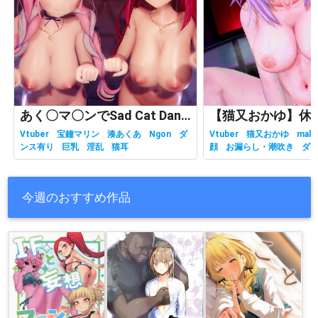
あく〇マ〇ンでSad Cat Dance
Vtuber
宝鐘マリン
湊あくあ
Ngon
ダ
Vtuber
猫又おかゆ
malc
ンス有り
巨乳
淫乱
猫耳
顔
お漏らし・潮吹き
ダ
有り
ホロライブ
主観視
乳
性行為有り
淫乱
獣耳
今週のおすすめ作品