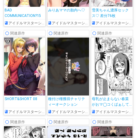
BAD
みりあママの胎内へ♡
雪美ちゃん濃厚セック
COMMUNICATION?15
ス♡ 差分76枚
アイドルマスターシンデレラガールズ
アイドルマスターシンデレラガールズ
アイドルマスターシンデレラガールズ
関連原作
関連原作
関連原作
SHORT&SHORT 08
種付け権獲得チャリテ
母乳が止まらない春菜
ィーオークション
がおマ◯コくぱぁして
誘ってきて…♡
アイドルマスターシンデレラガールズ
アイドルマスターシンデレラガールズ
アイドルマスターシンデレラガールズ
関連原作
関連原作
関連原作