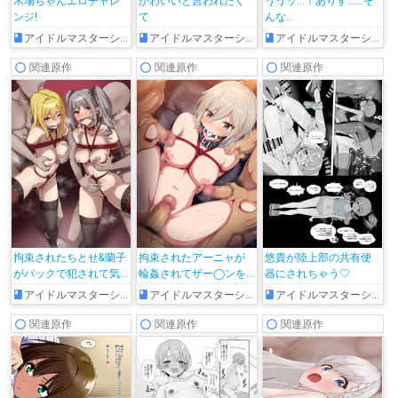
木場ちゃんエロチャレ
かわいいと言われたく
ううッ…！ありす……そ
ンジ!
て
んな…
アイドルマスターシンデレラガールズ
アイドルマスターシンデレラガールズ
アイドルマスターシンデレラガールズ
関連原作
関連原作
関連原作
拘束されたちとせ&蘭子
拘束されたアーニャが
悠貴が陸上部の共有便
がバックで犯されて気
輪姦されてザー◯ンを
器にされちゃう♡
持ちよくなっちゃう!!
ぶっかけられちゃう♡
アイドルマスターシンデレラガールズ
アイドルマスターシンデレラガールズ
アイドルマスターシンデレラガールズ
関連原作
関連原作
関連原作