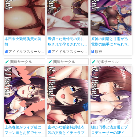
本田未央緊縛胸責め調
裏切った元仲間の男に
原神の刻晴と甘雨が迅
教
犯されて孕まされてし
電樹の触手にヤられち
まう御庭番夕美
ゃう絵
アイドルマスターシンデレラガールズ
アイドルマスターシンデレラガールズ
原神
関連サークル
関連サークル
関連サークル
上条春菜がライブ後に
密やかな饗宴特訓後衣
樋口円香と浅倉透とプ
ファン達とお尻でセッ
装の文香とイチャラブ
ロデューサーの3Pイラ