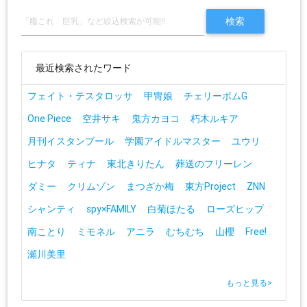
最近検索されたワード
フェイト・テスタロッサ
甲冑娘
チェリーボムG
One Piece
空井サキ
鬼方カヨコ
朽木ルキア
月刊イスタンブール
学園アイドルマスター
ユウリ
ヒナタ
ティナ
東北きりたん
葬送のフリーレン
ダミー
クリムゾン
まつざか梅
東方Project
ZNN
シャンティ
spy×FAMILY
白菊ほたる
ローズヒップ
南ことり
ミモネル
アニラ
むちむち
山櫻
Free!
瀬川美里
もっと見る
>