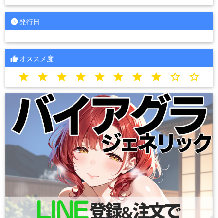
発行日
オススメ度
star
star
star
star
star
star
star
star
star_border
star_border