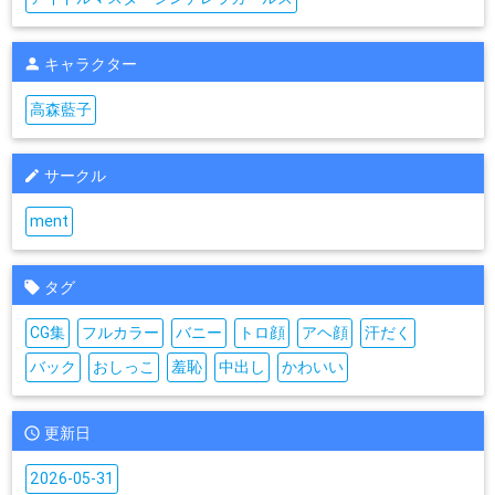
キャラクター
高森藍子
サークル
ment
タグ
CG集
フルカラー
バニー
トロ顔
アヘ顔
汗だく
バック
おしっこ
羞恥
中出し
かわいい
更新日
2026-05-31