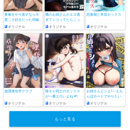
青春をやり直すなら今
隣のお姉さんがエロ過
思春期と本気セックス
度こそ好きだった同級
ぎてシコってたらこっ
生と付き合って絶対ヤ
そり抜いてくれた話
オリジナル
オリジナル
オリジナル
リまくりたい。
放課後化学クラブ
陰キャ同士のセックス
お姉さんとシよ?～えち
が一番エロいよね #1
んぽカードでやりたい
放題～
オリジナル
オリジナル
オリジナル
もっと見る