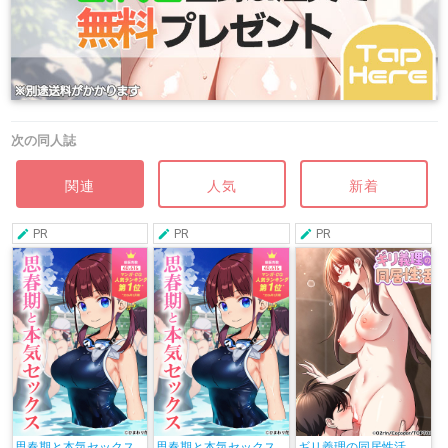
次の同人誌
関連
人気
新着
PR
PR
PR
思春期と本気セックス
思春期と本気セックス
ギリ義理の同居性活