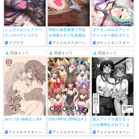
シュヴァルツェスマー
学校の体育倉庫で手足
ポケモンのルチアとイ
ケンのベアトリクス・
を拘束されて玩具責め
チャイチャ相互オナニ
ブレーメがBETA兵士級
される約束ペタル特訓
ーする絵
マブラヴ
アイドルマスターシャイニーカラーズ
ポケットモンスター
とセックス
前大崎甘奈
関連キャラ
関連キャラ
関連キャラ
みかづき skebまとめ6
COLORFUL DERELLA 2
囚人アイドル達がえっ
ちな拷問をされてしま
う…
アイドルマスターシンデレラガールズ
アイドルマスターシンデレラガールズ
アイドルマスターシンデレラガールズ