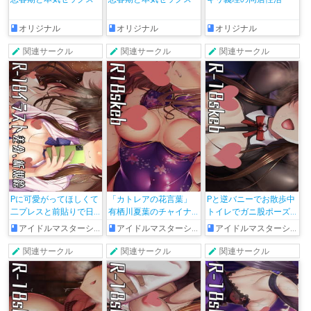
オリジナル
オリジナル
オリジナル
関連サークル
関連サークル
関連サークル
Pに可愛がってほしくて
「カトレアの花言葉」
Pと逆バニーでお散歩中
二プレスと前貼りで日
有栖川夏葉のチャイナ
トイレでガニ股ポーズ
常を過ごした後自撮り
ドレスを着た市川雛菜
チンポおねだりする藍
アイドルマスターシンデレラガールズ
アイドルマスターシャイニーカラーズ
アイドルマスターシンデレラガールズ
を送ってくる藍子をち
が乱交する絵
子
んちんイライラしたPが
関連サークル
関連サークル
関連サークル
ハメ倒す絵