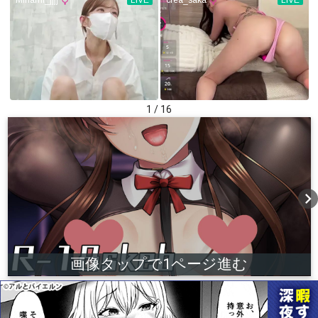
1 / 16
chevron_right
画像タップで1ページ進む