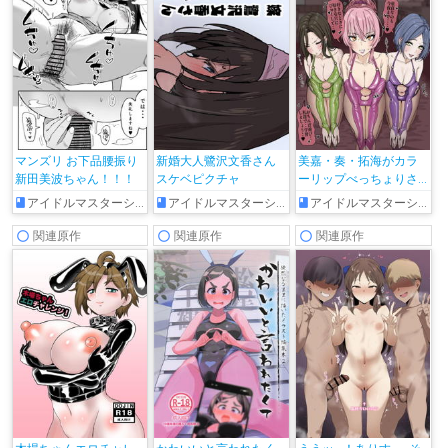
マンズリ お下品腰振り
新婚大人鷺沢文香さん
美嘉・奏・拓海がカラ
新田美波ちゃん！！！
スケベピクチャ
ーリップべっちょりさ
ーびす♥
アイドルマスターシンデレラガールズ
アイドルマスターシンデレラガールズ
アイドルマスターシンデレラガールズ
関連原作
関連原作
関連原作