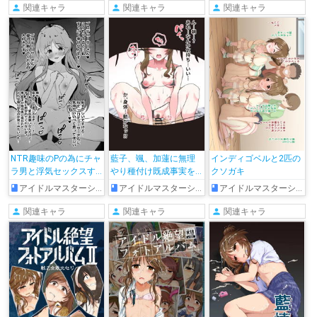
関連キャラ
関連キャラ
関連キャラ
NTR趣味のPの為にチャ
藍子、颯、加蓮に無理
インディゴベルと2匹の
ラ男と浮気セックスす
やり種付け既成事実を
クソガキ
る藍子
つくられる漫画
アイドルマスターシンデレラガールズ
アイドルマスターシンデレラガールズ
アイドルマスターシンデレラガールズ
関連キャラ
関連キャラ
関連キャラ