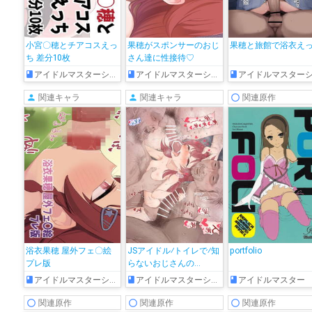
小宮〇穂とチアコスえっ
果穂がスポンサーのおじ
果穂と旅館で浴衣え
ち 差分10枚
さん達に性接待♡
アイドルマスターシャイニーカラーズ
アイドルマスターシャイニーカラーズ
アイドルマスターシャイニーカラー
関連キャラ
関連キャラ
関連原作
浴衣果穂 屋外フェ〇絵
JSアイドル⁄トイレで⁄知
portfolio
プレ版
らないおじさんの…
アイドルマスターシャイニーカラーズ
アイドルマスターシャイニーカラーズ
アイドルマスター
関連原作
関連原作
関連原作