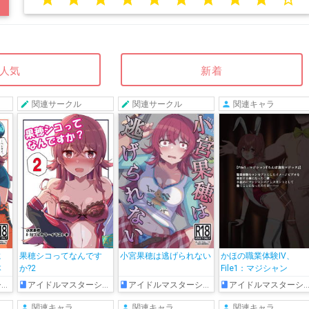
人気
新着
関連サークル
関連サークル
関連キャラ
に
果穂シコってなんです
小宮果穂は逃げられない
かほの職業体験IV、
本
か?2
File1：マジシャン
ズ
アイドルマスターシャイニーカラーズ
アイドルマスターシャイニーカラーズ
アイドルマスターシャイニーカラーズ
関連キャラ
関連キャラ
関連キャラ