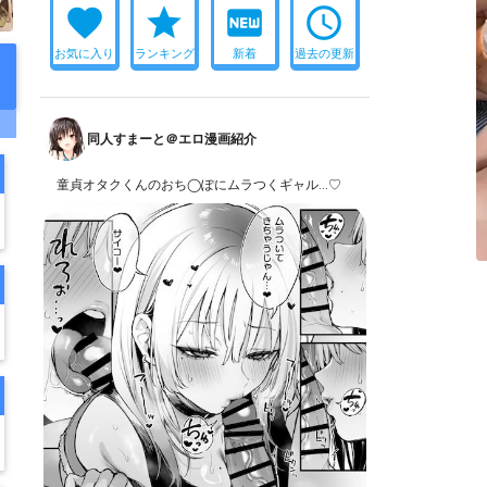
favorite
star
fiber_new
access_time
お気に入り
ランキング
新着
過去の更新
同人すまーと＠エロ漫画紹介
童貞オタクくんのおち◯ぽにムラつくギャル…♡