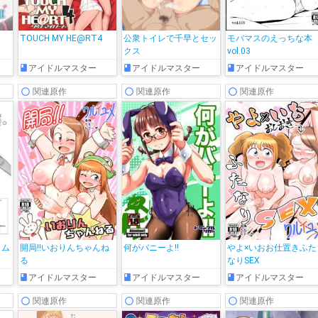
TOUCH MY HE@RT4
公衆トイレで千早とセッ
モバマスのえっちな本
クス
vol.03
アイドルマスター
アイドルマスター
アイドルマスター
関連原作
関連原作
関連原作
イム
開局!!いおりんちゃんね
何がバニーよ!!
やよ×いおお仕置きふた
る
なりSEX
アイドルマスター
アイドルマスター
アイドルマスター
関連原作
関連原作
関連原作