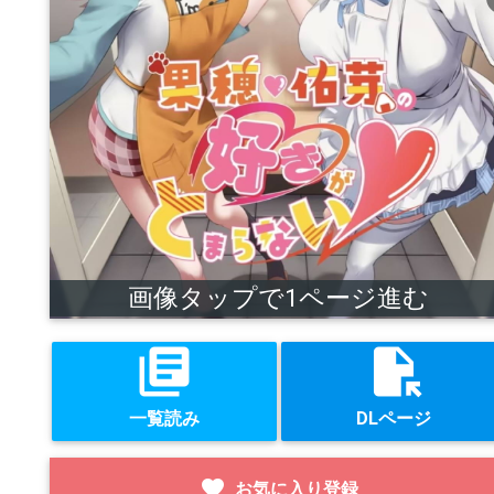
画像タップで1ページ進む
library_books
file_open
一覧読み
DLページ
favorite
お気に入り登録