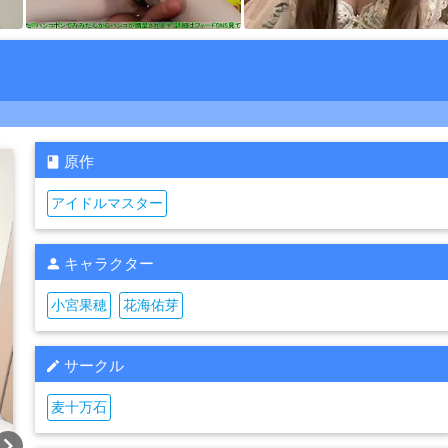
原作
アイドルマスター
キャラクター
小宮果穂
花海佑芽
サークル
麦十万石
vron_right