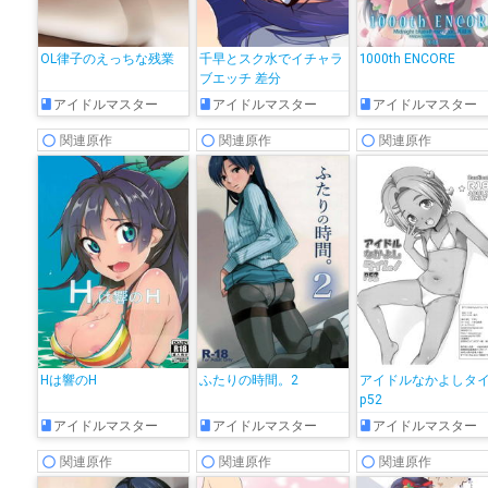
OL律子のえっちな残業
千早とスク水でイチャラ
1000th ENCORE
ブエッチ 差分
アイドルマスター
アイドルマスター
アイドルマスター
関連原作
関連原作
関連原作
Hは響のH
ふたりの時間。2
アイドルなかよしタ
p52
アイドルマスター
アイドルマスター
アイドルマスター
関連原作
関連原作
関連原作