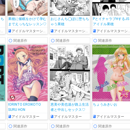
っち
果穂に催眠をかけて孕む
おじさんち◯ぽに堕ちち
PとイチャラブHするJS
までえっちなレッスン♡
ゃう果穂
アイドル果穂
ズ
アイドルマスターシャイニーカラーズ
アイドルマスターシャイニーカラーズ
アイドルマスターシャイニーカラーズ
関連原作
関連原作
関連原作
IORINTO EROIKOTO
恵美や美也達が路上生活
ちょうみきいお
SURU HON
者と中出しセックス♡
アイドルマスター
アイドルマスター
アイドルマスター
関連原作
関連原作
関連原作