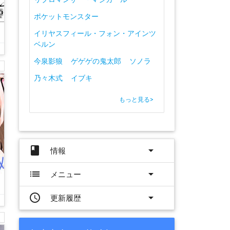
ポケットモンスター
イリヤスフィール・フォン・アインツ
ベルン
今泉影狼
ゲゲゲの鬼太郎
ソノラ
乃々木式
イブキ
もっと見る
>
book
arrow_drop_down
情報
list
arrow_drop_down
メニュー
access_time
arrow_drop_down
更新履歴