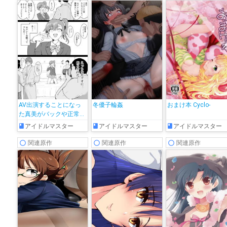
AV出演することになっ
冬優子輪姦
おまけ本 Cyclo-
た真美がバックや正常位
で犯されて絶頂しちゃ
アイドルマスター
アイドルマスター
アイドルマスター
う!!
関連原作
関連原作
関連原作