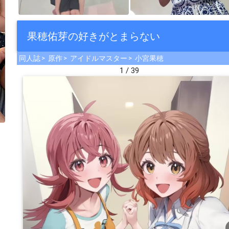
果穂佑芽の好きがとまらない
同人誌
原作
アイドルマスター
小宮果穂
1 / 39
che