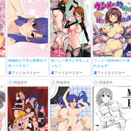
積極的な千早と騎乗位で
逆バニー律子と中出しえ
ウンメー的Workウケ挿
生ハメする♡
っち♡
れまぁす!
アイドルマスター
アイドルマスター
アイドルマスター
関連原作
関連原作
関連原作