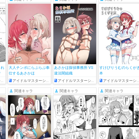
され
大人チンポにらぶらぶ奉
あさかほ探偵事務所 VS
すけぴりうむのらくが
♡
仕するあさかほ
違法闇組織
本
ズ
アイドルマスターシャイニーカラーズ
アイドルマスターシャイニーカラーズ
アイドルマスターシャイニーカラーズ
関連キャラ
関連キャラ
関連キャラ