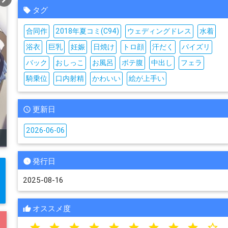
タグ
合同作
2018年夏コミ(C94)
ウェディングドレス
水着
浴衣
巨乳
妊娠
日焼け
トロ顔
汗だく
パイズリ
バック
おしっこ
お風呂
ボテ腹
中出し
フェラ
騎乗位
口内射精
かわいい
絵が上手い
更新日
2026-06-06
発行日
2025-08-16
オススメ度
star
star
star
star
star
star
star
star
star
star_border