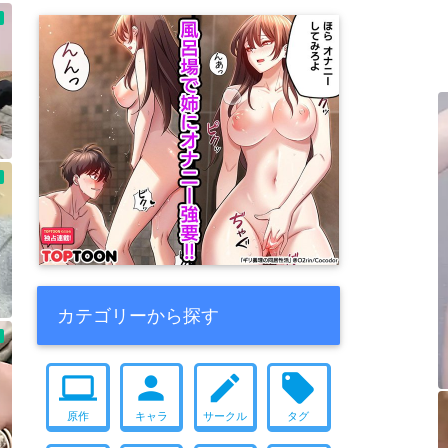
カテゴリーから探す
computer
person
create
local_offer
原作
キャラ
サークル
タグ