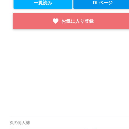
一覧読み
DLページ
favorite
お気に入り登録
次の同人誌