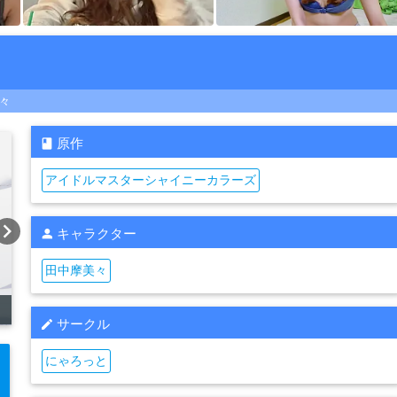
々
原作
アイドルマスターシャイニーカラーズ
vron_right
キャラクター
田中摩美々
サークル
にゃろっと