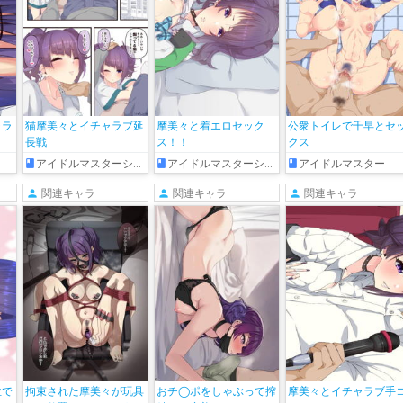
ャラ
猫摩美々とイチャラブ延
摩美々と着エロセック
公衆トイレで千早とセ
長戦
ス！！
クス
アイドルマスターシャイニーカラーズ
アイドルマスターシャイニーカラーズ
アイドルマスター
関連キャラ
関連キャラ
関連キャラ
位で
拘束された摩美々が玩具
おチ◯ポをしゃぶって搾
摩美々とイチャラブ手