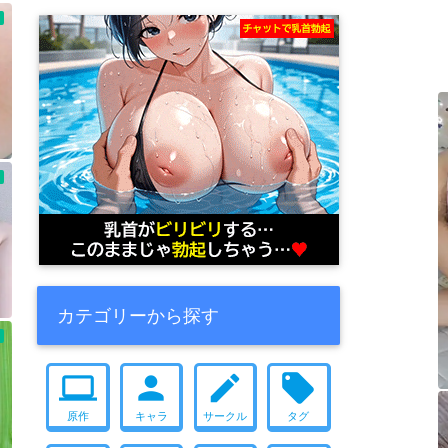
カテゴリーから探す
computer
person
create
local_offer
原作
キャラ
サークル
タグ