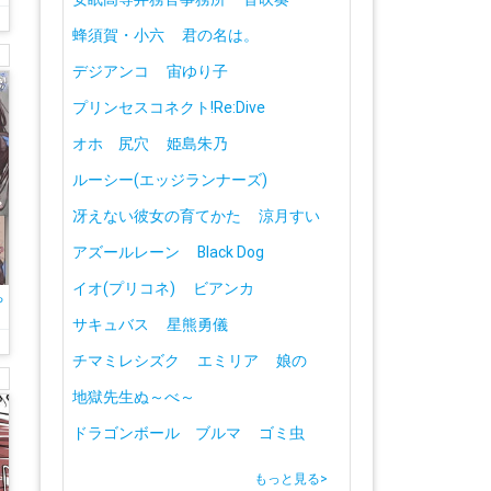
蜂須賀・小六
君の名は。
デジアンコ
宙ゆり子
プリンセスコネクト!Re:Dive
オホ 尻穴
姫島朱乃
ルーシー(エッジランナーズ)
冴えない彼女の育てかた
涼月すい
アズールレーン
Black Dog
イオ(プリコネ)
ビアンカ
ち
サキュバス
星熊勇儀
チマミレシズク
エミリア
娘の
地獄先生ぬ～べ～
ドラゴンボール ブルマ
ゴミ虫
もっと見る
>