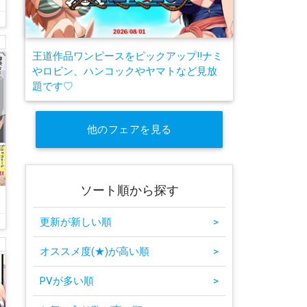
王道作品ワンピースをピックアップ!!ナミ
やロビン、ハンコックやヤマトなど見放
題です♡
他のフェアを見る
ソート順から探す
た
更新が新しい順
>
オススメ度(★)が高い順
>
PVが多い順
>