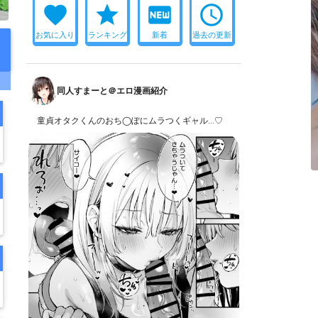
favorite
star
fiber_new
access_time
お気に入り
ランキング
新着
過去の更新
同人すまーと＠エロ漫画紹介
童貞オタクくんのおち◯ぽにムラつくギャル…♡