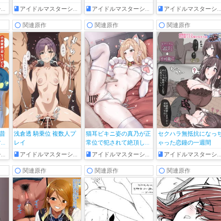
ズ
アイドルマスターシャイニーカラーズ
アイドルマスターシャイニーカラーズ
アイドルマスターシャイニーカラーズ
関連原作
関連原作
関連原作
に昔
浅倉透 騎乗位 複数人プ
猫耳ビキニ姿の真乃が正
セクハラ無抵抗になっ
する
レイ
常位で犯されて絶頂しち
ゃった恋鐘の一週間
ゃう!!
ズ
アイドルマスターシャイニーカラーズ
アイドルマスターシャイニーカラーズ
アイドルマスターシャイニーカラーズ
関連原作
関連原作
関連原作