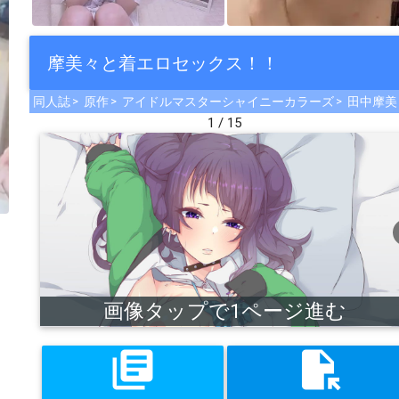
摩美々と着エロセックス！！
同人誌
原作
アイドルマスターシャイニーカラーズ
田中摩美
1 / 15
che
画像タップで1ページ進む
library_books
file_open