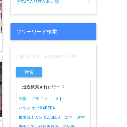
お気に入り数が高い順
>
フリーワード検索
最近検索されたワード
調教
ドラゴンクエスト
ハウス オブ KARSEA
機動戦士ガンダムSEED
ニア
尻穴
ら
安眠高等弁務官事務所
音吹奏