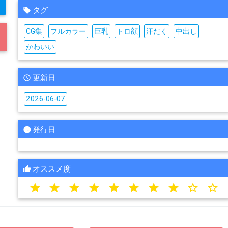
タグ
CG集
フルカラー
巨乳
トロ顔
汗だく
中出し
かわいい
更新日
2026-06-07
発行日
オススメ度
star
star
star
star
star
star
star
star
star_border
star_border