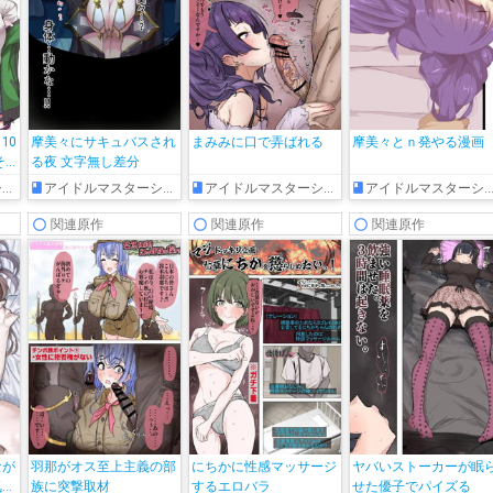
10
摩美々にサキュバスされ
まみみに口で弄ばれる
摩美々とｎ発やる漫画
そ
る夜 文字無し差分
ズ
アイドルマスターシャイニーカラーズ
アイドルマスターシャイニーカラーズ
アイドルマスターシャイニーカラーズ
関連原作
関連原作
関連原作
なが
羽那がオス至上主義の部
にちかに性感マッサージ
ヤバいストーカーが眠
気持
族に突撃取材
するエロバラ
せた優子でパイズる