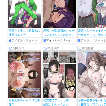
摩美々と手コキ勝負＆お
摩美々が乳首責めしなが
摩美々とイチャイチャ
仕置きエッチ
らフェラをして顔射され
分耐久パイズリ勝負 
ちゃう!!
の後
アイドルマスターシャイニーカラーズ
アイドルマスターシャイニーカラーズ
アイドルマスターシャイニーカラー
関連原作
関連原作
関連原作
爆乳文香のパイズリご奉
枕営業でアナルと中田氏
恋鐘が乳首を吸われ
仕♡
解禁されちゃうルカ
ら正常位で犯されて