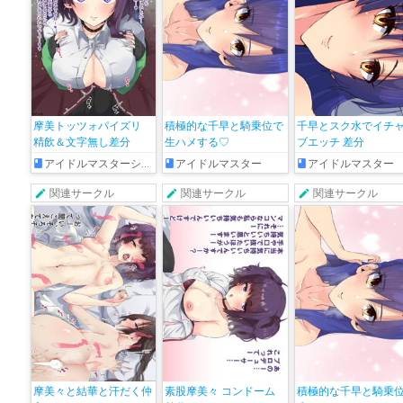
摩美トッツォパイズリ
積極的な千早と騎乗位で
千早とスク水でイチ
精飲＆文字無し差分
生ハメする♡
ブエッチ 差分
アイドルマスターシャイニーカラーズ
アイドルマスター
アイドルマスター
関連サークル
関連サークル
関連サークル
摩美々と結華と汗だく仲
素股摩美々 コンドーム
積極的な千早と騎乗