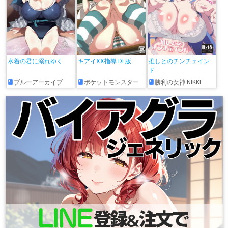
水着の君に溺れゆく
キアイXX指導 DL版
推しとのチンチェイン
ド
ブルーアーカイブ
ポケットモンスター
勝利の女神:NIKKE