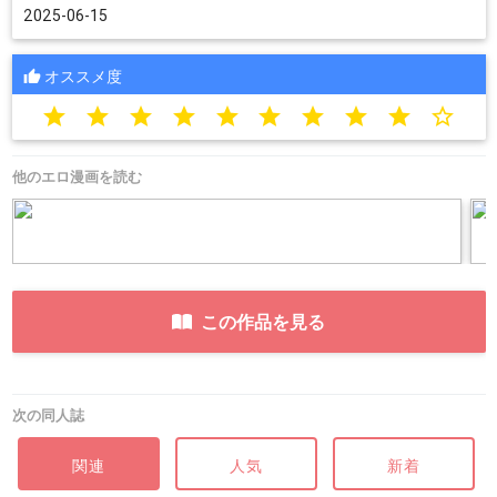
2025-06-15
オススメ度
star
star
star
star
star
star
star
star
star
star_border
他のエロ漫画を読む
この作品を見る
次の同人誌
関連
人気
新着