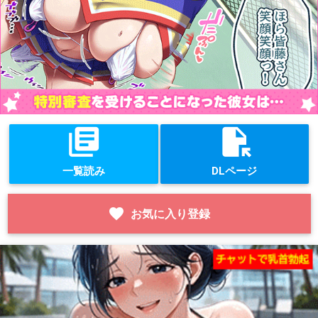
library_books
file_open
一覧読み
DLページ
favorite
お気に入り登録