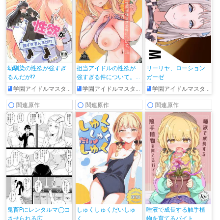
幼馴染の性欲が強すぎ
担当アイドルの性欲が
リーリヤ、ローション
るんだが!?
強すぎる件について。
ガーゼ
1.5
学園アイドルマスター
学園アイドルマスター
学園アイドルマスター
関連原作
関連原作
関連原作
鬼畜Pにレンタルマ◯コ
しゅくしゅくだいしゅ
唾液で成長する触手植
させられる広
く
物を育てるバイト