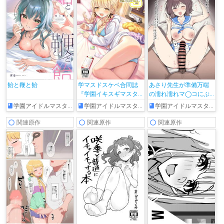
飴と鞭と飴
学マスドスケベ合同誌
あさり先生が準備万端
『学園イキスギマスタ
の濡れ濡れマ◯コにぶ
ー3』
ち込まれて絶頂しちゃ
学園アイドルマスター
学園アイドルマスター
学園アイドルマスター
う♡
関連原作
関連原作
関連原作