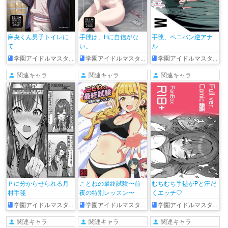
麻央くん男子トイレに
手毬は、Hに自信がな
手毬、ペニバン逆アナ
て
い。
ル
学園アイドルマスター
学園アイドルマスター
学園アイドルマスター
関連キャラ
関連キャラ
関連キャラ
Ｐに分からせられる月
ことねの最終試験〜前
むちむち手毬がPと汗だ
村手毬
夜の特別レッスン〜
くエッチ♡
学園アイドルマスター
学園アイドルマスター
学園アイドルマスター
関連キャラ
関連キャラ
関連キャラ