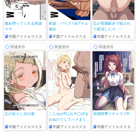
責め搾ってくれる莉波
莉波、パイズリ&アナル
広が背面駅弁で犯され
ママ
舐め
て絶頂したり…♡
学園アイドルマスター
学園アイドルマスター
学園アイドルマスター
関連原作
関連原作
関連原作
広の在りし日の姿
ことねがPにおチ◯ポを
花海咲季イチャラブH
おねだりしてハメまく
る!!
学園アイドルマスター
学園アイドルマスター
学園アイドルマスター