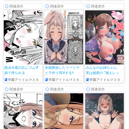
関連原作
関連原作
関連原作
競泳水着の広にゴム手
本能開放したリーリヤ
みんなのお姉ちゃん、
袋で搾られる
と子作りSEXする!!
実は秘密の “個人レッス
ン” をしています
学園アイドルマスター
学園アイドルマスター
学園アイドルマスター
関連原作
関連原作
関連原作