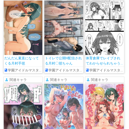
だんだん素直になって
トイレで公開H配信され
体育倉庫でレイプされ
くる月村手毬
る月村〇毬ちゃん
てわからせられちゃう
手毬
学園アイドルマスター
学園アイドルマスター
学園アイドルマスター
関連キャラ
関連キャラ
関連キャラ