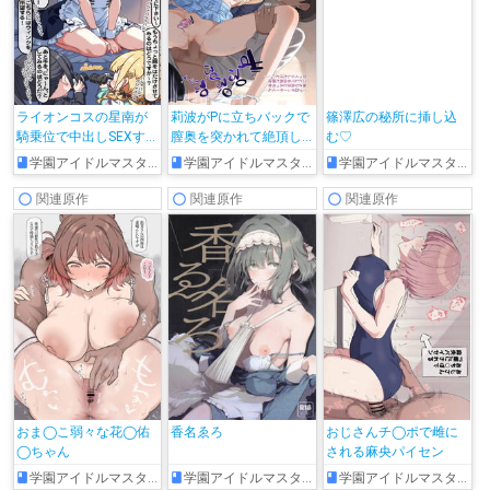
ライオンコスの星南が
莉波がPに立ちバックで
篠澤広の秘所に挿し込
騎乗位で中出しSEXする
膣奥を突かれて絶頂し
む♡
♡
ちゃう!!
学園アイドルマスター
学園アイドルマスター
学園アイドルマスター
関連原作
関連原作
関連原作
おま◯こ弱々な花◯佑
香名ゑろ
おじさんチ◯ポで雌に
◯ちゃん
される麻央パイセン
学園アイドルマスター
学園アイドルマスター
学園アイドルマスター