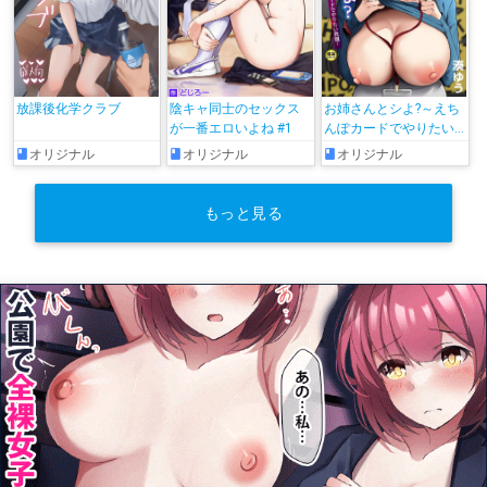
放課後化学クラブ
陰キャ同士のセックス
お姉さんとシよ?～えち
が一番エロいよね #1
んぽカードでやりたい
放題～
オリジナル
オリジナル
オリジナル
もっと見る