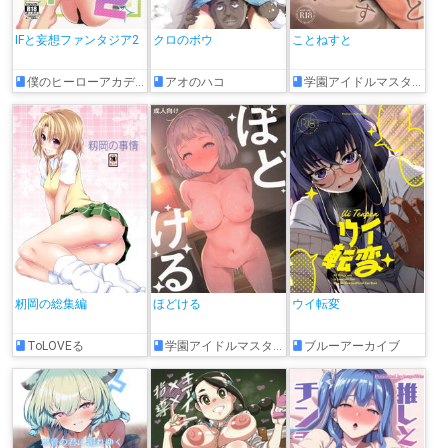
IFと妄想ファンタジア2
クロのボウ
ことねすと
僕のヒーローアカデミア
アオのハコ
学園アイドルマスター
籾岡の総集編
ほどける
ウイ転変
ToLOVEる
学園アイドルマスター
ブルーアーカイブ