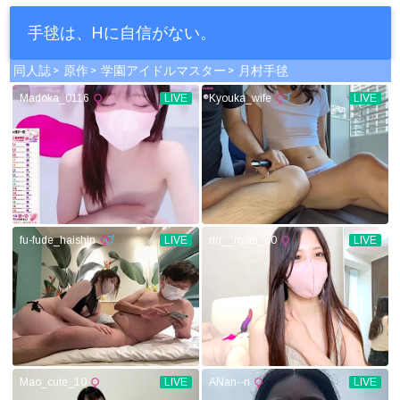
手毬は、Hに自信がない。
同人誌
原作
学園アイドルマスター
月村手毬