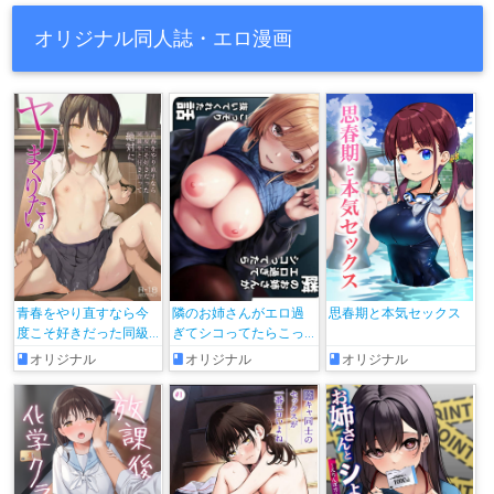
オリジナル同人誌・エロ漫画
青春をやり直すなら今
隣のお姉さんがエロ過
思春期と本気セックス
度こそ好きだった同級
ぎてシコってたらこっ
生と付き合って絶対ヤ
そり抜いてくれた話
オリジナル
オリジナル
オリジナル
リまくりたい。