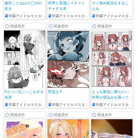
藤田ことねはチ◯ポが
咲季と普通にイチャイ
マゾ責め配信をするこ
好き
チャする本
とね
学園アイドルマスター
学園アイドルマスター
学園アイドルマスター
関連原作
関連原作
関連原作
Pとパパ活ごっこをする
野蛮なＰ
えっち勝負に勝ちたい
佑芽
咲季が寝込みを襲って
きて…♡
学園アイドルマスター
学園アイドルマスター
学園アイドルマスター
関連原作
関連原作
関連原作