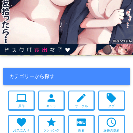
カテゴリーから探す
computer
person
create
local_offer
原作
キャラ
サークル
タグ
favorite
star
fiber_new
access_time
お気に入り
ランキング
新着
過去の更新