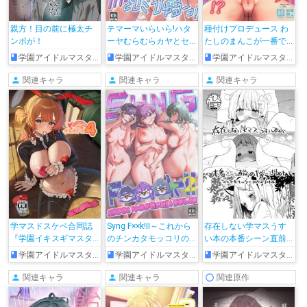
親方！目の前に極太チ
テマーマいらいら!ハタ
種付けプロデュース わ
ンポが！
ーヤむらむらカヤとセ
たしのまんこが一番で
ミびゅるぅ～っ
しょ！？ アイドルとハ
学園アイドルマスター
学園アイドルマスター
学園アイドルマスター
ーレム4P
関連キャラ
関連キャラ
関連キャラ
学マスドスケベ合同誌
Syng F××k!II～これから
存在しない学マスうす
『学園イキスギマスタ
のチンカタモッコリの
い本の本番シーン直前
ー4』
話をしよう～
の1ページbot
学園アイドルマスター
学園アイドルマスター
学園アイドルマスター
関連キャラ
関連キャラ
関連原作