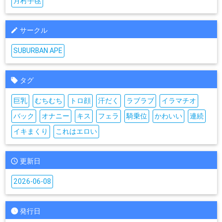
月村手毬
サークル
SUBURBAN APE
タグ
巨乳
むちむち
トロ顔
汗だく
ラブラブ
イラマチオ
バック
オナニー
キス
フェラ
騎乗位
かわいい
連続
イキまくり
これはエロい
更新日
2026-06-08
発行日