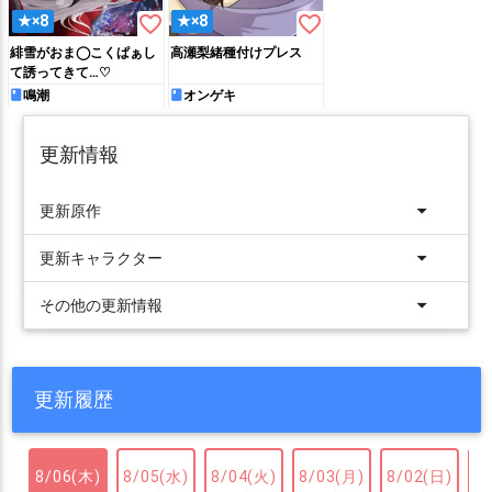
favorite_border
favorite_border
★×8
★×8
緋雪がおま◯こくぱぁし
高瀬梨緒種付けプレス
て誘ってきて…♡
鳴潮
オンゲキ
更新情報
arrow_drop_down
更新原作
arrow_drop_down
更新キャラクター
arrow_drop_down
その他の更新情報
更新履歴
8/06(木)
8/05(水)
8/04(火)
8/03(月)
8/02(日)
8