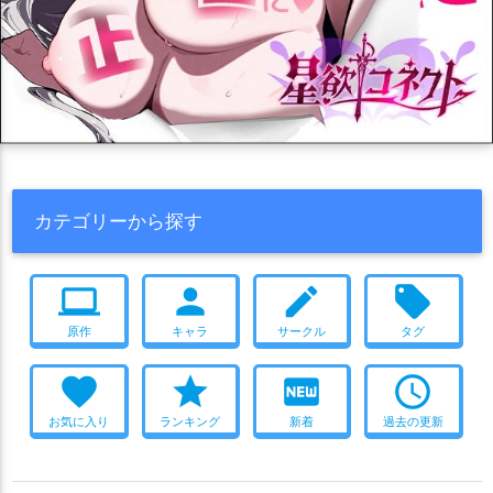
カテゴリーから探す
computer
person
create
local_offer
原作
キャラ
サークル
タグ
favorite
star
fiber_new
access_time
お気に入り
ランキング
新着
過去の更新