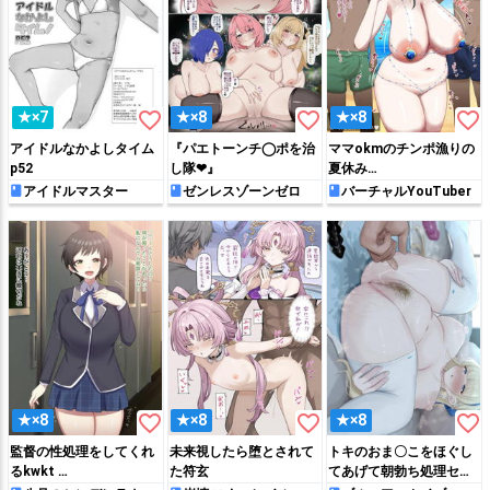
favorite_border
favorite_border
favorite_border
★×7
★×8
★×8
アイドルなかよしタイム
『パエトーンチ◯ポを治
ママokmのチンポ漁りの
p52
し隊❤︎』
夏休み…
アイドルマスター
ゼンレスゾーンゼロ
バーチャルYouTuber
favorite_border
favorite_border
favorite_border
★×8
★×8
★×8
監督の性処理をしてくれ
未来視したら堕とされて
トキのおま〇こをほぐし
るkwkt …
た符玄
てあげて朝勃ち処理セッ