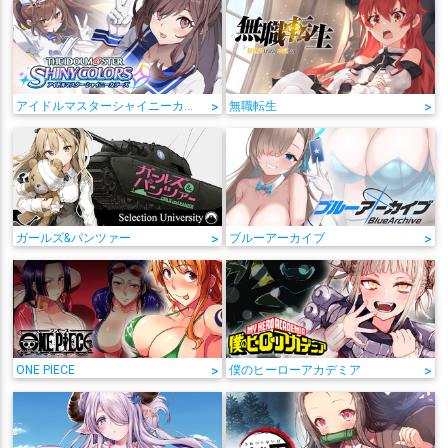
アイドルマスターシャイニーカラーズ
>
無職転生
>
ガールズ&パンツァー
>
ブルーアーカイブ
>
ONE PIECE
>
僕のヒーローアカデミア
>