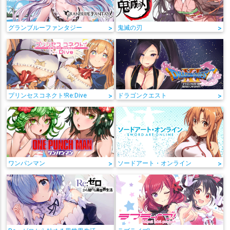
グランブルーファンタジー
>
鬼滅の刃
>
プリンセスコネクト!Re:Dive
>
ドラゴンクエスト
>
ワンパンマン
>
ソードアート・オンライン
>