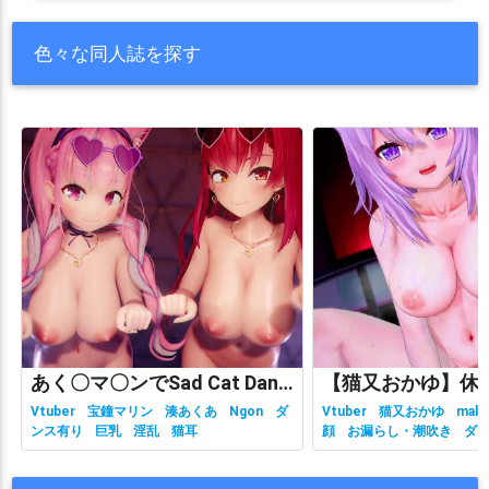
色々な同人誌を探す
あく〇マ〇ンでSad Cat Dance
Vtuber
宝鐘マリン
湊あくあ
Ngon
ダ
Vtuber
猫又おかゆ
malc
ンス有り
巨乳
淫乱
猫耳
顔
お漏らし・潮吹き
ダ
有り
ホロライブ
主観視
乳
性行為有り
淫乱
獣耳