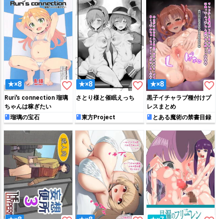
favorite_border
favorite_border
favorite_border
★×8
★×8
★×8
Ruri's connection 瑠璃
さとり様と催眠えっち
黒子イチャラブ種付けプ
ちゃんは稼ぎたい
レスまとめ
瑠璃の宝石
東方Project
とある魔術の禁書目録