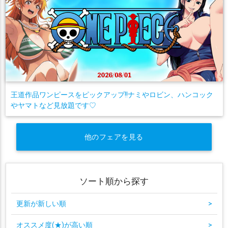
王道作品ワンピースをピックアップ!!ナミやロビン、ハンコック
やヤマトなど見放題です♡
他のフェアを見る
ソート順から探す
更新が新しい順
>
オススメ度(★)が高い順
>