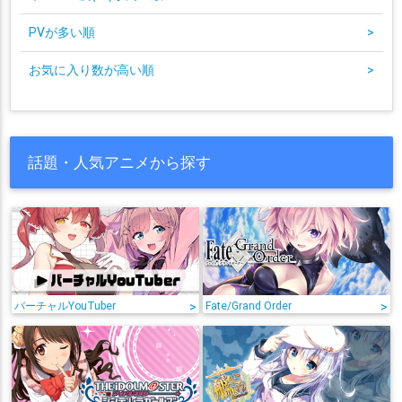
PVが多い順
>
お気に入り数が高い順
>
話題・人気アニメから探す
バーチャルYouTuber
>
Fate/Grand Order
>