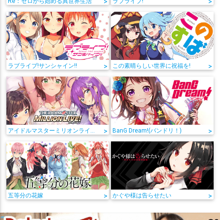
Re：ゼロから始める異世界生活
>
ラブライブ!
>
ラブライブ!サンシャイン!!
>
この素晴らしい世界に祝福を!
>
アイドルマスターミリオンライブ!
>
BanG Dream!(バンドリ！)
>
五等分の花嫁
>
かぐや様は告らせたい
>