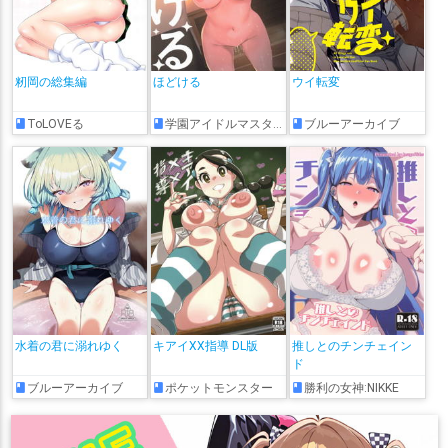
籾岡の総集編
ほどける
ウイ転変
ToLOVEる
学園アイドルマスター
ブルーアーカイブ
水着の君に溺れゆく
キアイXX指導 DL版
推しとのチンチェイン
ド
ブルーアーカイブ
ポケットモンスター
勝利の女神:NIKKE