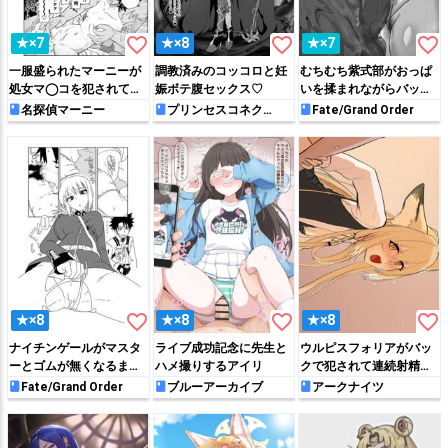
favorite_border
favorite_border
favorite_border
★×7
★×8
★×7
一服盛られたマーニーが
調教済みのコッコロと妊
むちむち紫式部がおっぱ
処女マ◯コを犯されて快
娠ボテ腹セックス♡
いを揉まれながらバック
楽堕ちしてしまう…
で犯されたり…♡
名探偵マーニー
プリンセスコネク
Fate/Grand Order
ト!Re:Dive
favorite_border
favorite_border
favorite_border
★×8
★×8
★×8
ナイチンゲールがマスタ
ライブ成功記念に先生と
ウルピスフォリアがバッ
ーとゴムが無くなるまで
ハメ撮りするアイリ
クで犯されて連続射精さ
ハメまくる!!
れちゃう♡
Fate/Grand Order
ブルーアーカイブ
アークナイツ