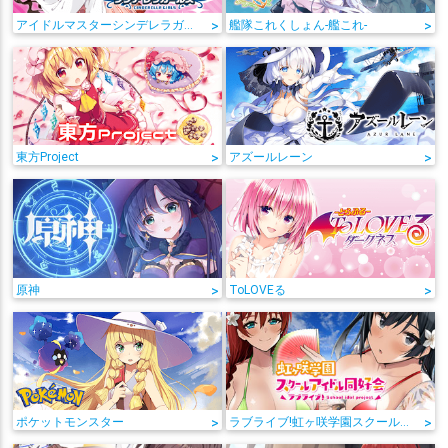
アイドルマスターシンデレラガールズ
>
艦隊これくしょん-艦これ-
>
東方Project
>
アズールレーン
>
原神
>
ToLOVEる
>
ポケットモンスター
>
ラブライブ!虹ヶ咲学園スクールアイドル同好会
>