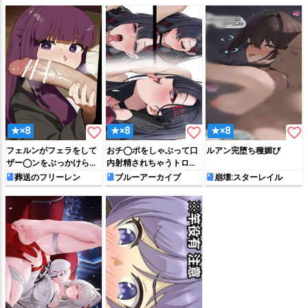
favorite_border
favorite_border
favorite_border
★×8
★×8
★×8
フェルンがフェラをして
おチ◯ポをしゃぶって口
ルアン完堕ち種媚び
ザー◯ンをぶっかけられ
内射精されちゃうトロ顔
ちゃう♡
イチカ
葬送のフリーレン
ブルーアーカイブ
崩壊:スターレイル