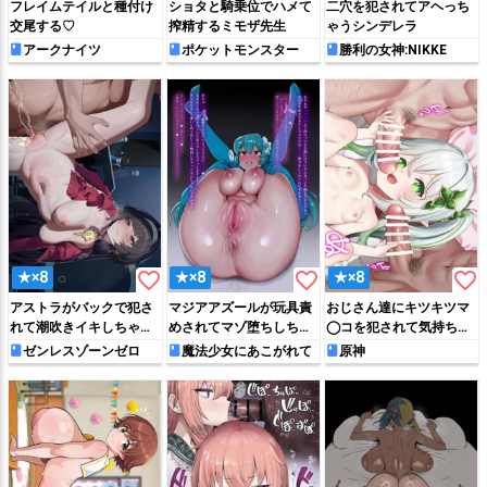
フレイムテイルと種付け
ショタと騎乗位でハメて
二穴を犯されてアヘっち
交尾する♡
搾精するミモザ先生
ゃうシンデレラ
アークナイツ
ポケットモンスター
勝利の女神:NIKKE
favorite_border
favorite_border
favorite_border
★×8
★×8
★×8
アストラがバックで犯さ
マジアアズールが玩具責
おじさん達にキツキツマ
れて潮吹きイキしちゃう
めされてマゾ堕ちしちゃ
◯コを犯されて気持ちよ
♡
う!!
くなっちゃうナヒーダ
ゼンレスゾーンゼロ
魔法少女にあこがれて
原神