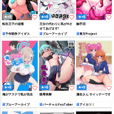
favorite_border
favorite_border
favorite_border
★×9
★×8
★×8
転生王子の追憶
王女の代わりに私がHさ
触手沼
せてあげます!
千年戦争アイギス
ブルーアーカイブ
東方Project
favorite_border
favorite_border
favorite_border
★×8
★×8
★×8
俺がアスナで私が先生
猟辱来舞
瀬名さん サイッテーです
ブルーアーカイブ
バーチャルYouTuber
アイカツ！