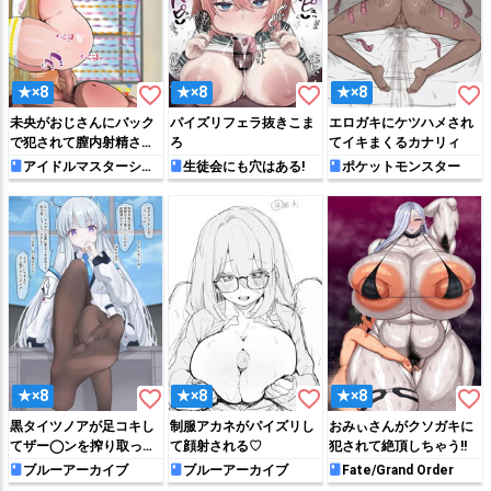
favorite_border
favorite_border
favorite_border
★×8
★×8
★×8
未央がおじさんにバック
パイズリフェラ抜きこま
エロガキにケツハメされ
で犯されて膣内射精され
ろ
てイキまくるカナリィ
ちゃう♡
アイドルマスターシン
生徒会にも穴はある!
ポケットモンスター
デレラガールズ
favorite_border
favorite_border
favorite_border
★×8
★×8
★×8
黒タイツノアが足コキし
制服アカネがパイズリし
おみぃさんがクソガキに
てザー◯ンを搾り取っち
て顔射される♡
犯されて絶頂しちゃう!!
ゃう♡
ブルーアーカイブ
ブルーアーカイブ
Fate/Grand Order