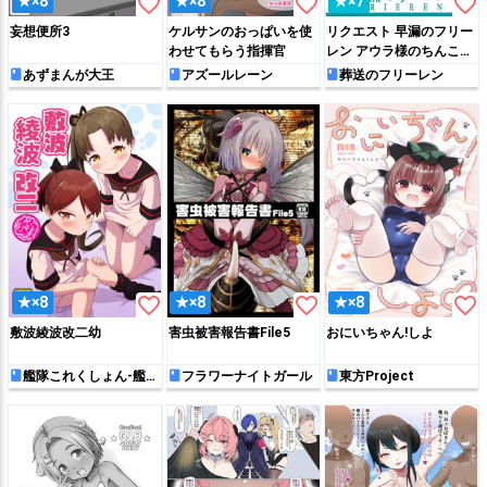
favorite_border
favorite_border
favorite_border
★×8
★×8
★×7
妄想便所3
ケルサンのおっぱいを使
リクエスト 早漏のフリー
わせてもらう指揮官
レン アウラ様のちんこ格
付けチェックの巻
あずまんが大王
アズールレーン
葬送のフリーレン
favorite_border
favorite_border
favorite_border
★×8
★×8
★×8
敷波綾波改二幼
害虫被害報告書File5
おにいちゃん!しよ
艦隊これくしょん-艦こ
フラワーナイトガール
東方Project
れ-