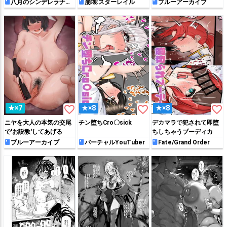
〇ス
八月のシンデレラナイ
崩壊:スターレイル
ブルーアーカイブ
ン
favorite_border
favorite_border
favorite_border
★×7
★×8
★×8
ニヤを大人の本気の交尾
チン堕ちCro〇sick
デカマラで犯されて即堕
で'お説教'してあげる
ちしちゃうブーディカ
ブルーアーカイブ
バーチャルYouTuber
Fate/Grand Order