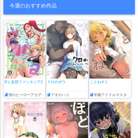
今週のおすすめ作品
IFと妄想ファンタジア2
クロのボウ
ことねすと
僕のヒーローアカデミア
アオのハコ
学園アイドルマスター