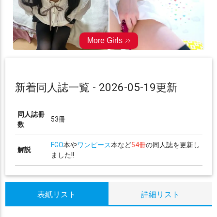
新着同人誌一覧 - 2026-05-19更新
同人誌冊
53冊
数
FGO
本や
ワンピース
本など
54冊
の同人誌を更新し
解説
ました!!
表紙リスト
詳細リスト