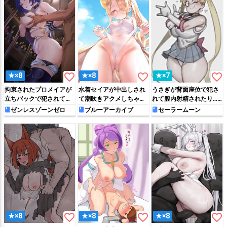
favorite_border
favorite_border
favorite_border
★×8
★×8
★×7
拘束されたプロメイアが
水着セイアが中出しされ
うさぎが背面座位で犯さ
立ちバックで犯されて気
て潮吹きアクメしちゃう
れて膣内射精されたり…
持ちよくなっちゃう!!
♡
♡
ゼンレスゾーンゼロ
ブルーアーカイブ
セーラームーン
favorite_border
favorite_border
favorite_border
★×8
★×8
★×8