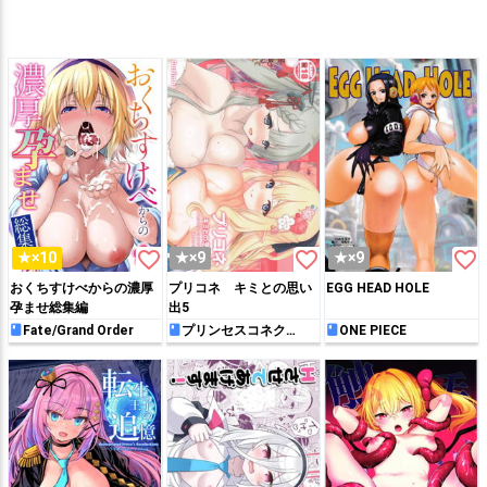
favorite_border
favorite_border
favorite_border
★×10
★×9
★×9
おくちすけべからの濃厚
プリコネ キミとの思い
EGG HEAD HOLE
孕ませ総集編
出5
Fate/Grand Order
プリンセスコネク
ONE PIECE
ト!Re:Dive