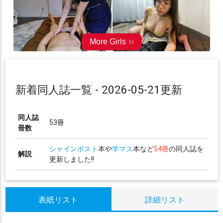
新着同人誌一覧 - 2026-05-21更新
同人誌
53冊
冊数
シャインポスト
本や
学マス
本など
54冊
の同人誌を
解説
更新しました!!
表紙リスト
詳細リスト