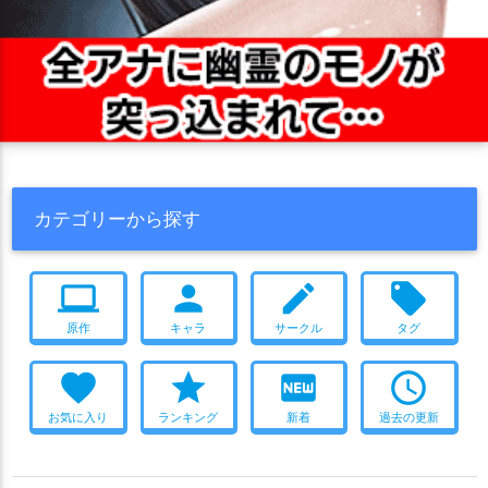
カテゴリーから探す
computer
person
create
local_offer
原作
キャラ
サークル
タグ
favorite
star
fiber_new
access_time
お気に入り
ランキング
新着
過去の更新