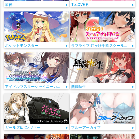
原神
>
ToLOVEる
>
ポケットモンスター
>
ラブライブ!虹ヶ咲学園スクールアイドル同好会
>
アイドルマスターシャイニーカラーズ
>
無職転生
>
ガールズ&パンツァー
>
ブルーアーカイブ
>