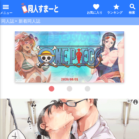
favorite
star
search
menu
同人誌
新着同人誌