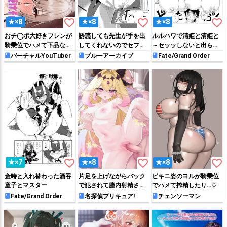
favorite_border
favorite_border
favorite_border
★×8
★×8
★×8
おチ◯ポ大好きフレンが
誘惑しても先生が手を出
ルルハワで清姫と清姫と
騎乗位でハメて下品な声
してくれないのでセフレ
～セッッしないと出られ
を出しながら感じちゃう
とハメまくるノア
ない特異点～
バーチャルYouTuber
ブルーアーカイブ
Fate/Grand Order
♡
favorite_border
favorite_border
favorite_border
★×7
★×8
★×8
金時と入れ替わった酒吞
片足を上げながらバック
ビキニ姿のヨルが騎乗位
童子とマスター
で犯されて膣内射精され
でハメて搾精したり…♡
ちゃうるるか
Fate/Grand Order
名探偵プリキュア!
チェンソーマン