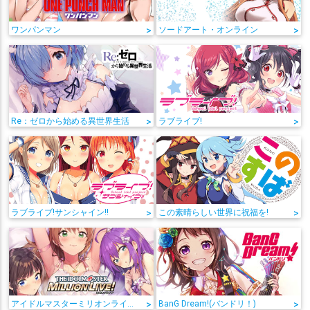
ワンパンマン
>
ソードアート・オンライン
>
Re：ゼロから始める異世界生活
>
ラブライブ!
>
ラブライブ!サンシャイン!!
>
この素晴らしい世界に祝福を!
>
アイドルマスターミリオンライブ!
>
BanG Dream!(バンドリ！)
>