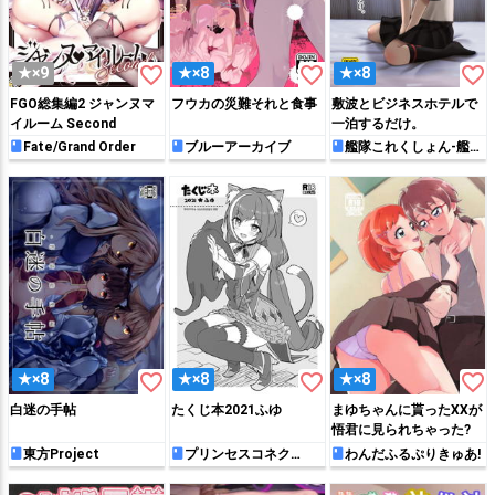
favorite_border
favorite_border
favorite_border
★×9
★×8
★×8
FGO総集編2 ジャンヌマ
フウカの災難それと食事
敷波とビジネスホテルで
イルーム Second
一泊するだけ。
Fate/Grand Order
ブルーアーカイブ
艦隊これくしょん-艦こ
れ-
favorite_border
favorite_border
favorite_border
★×8
★×8
★×8
白迷の手帖
たくじ本2021ふゆ
まゆちゃんに貰ったXXが
悟君に見られちゃった?
東方Project
プリンセスコネク
わんだふるぷりきゅあ!
ト!Re:Dive