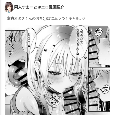
同人すまーと＠エロ漫画紹介
童貞オタクくんのおち◯ぽにムラつくギャル…♡