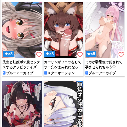
favorite_border
favorite_border
favorite_border
★×8
★×8
★×8
先生と妊娠ボテ腹セック
カーリンがフェラをして
ミカが騎乗位で犯されて
スするクソビッチイズミ
ザー◯ンまみれになっち
孕ませられちゃう♡
ちゃん
ゃう!!
ブルーアーカイブ
スターオーシャン
ブルーアーカイブ