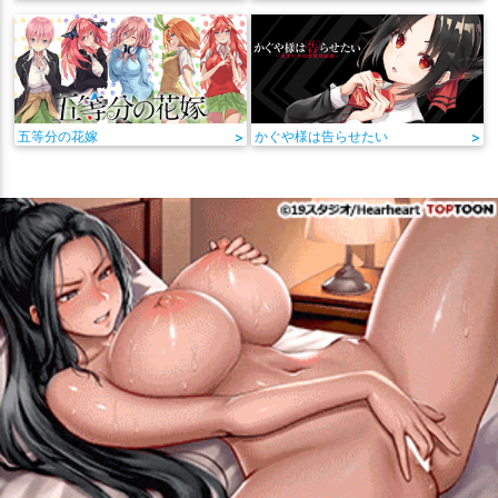
五等分の花嫁
>
かぐや様は告らせたい
>