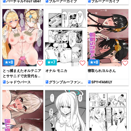
れるノノミ
バーチャルYouTuber
ブルーアーカイブ
ブルーアーカイブ
favorite_border
favorite_border
favorite_border
★×8
★×7
★×8
とっ捕まえたオルテニア
オナル モニカ
寝取られヨルさん
とササニドで次世代を作
るぞ
シャドウバース
グランブルーファンタ
SPY×FAMILY
ジー