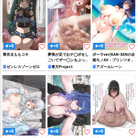
favorite_border
favorite_border
favorite_border
★×8
★×8
★×8
青衣太ももコキ
夢美が足でおチ◯ポをし
ポーラver(KAN-SENの企
ごいてザー◯ンをぶっか
画モノAV：プリンツオイ
けられちゃう!!
ゲンのナンパビーチ編)
ゼンレスゾーンゼロ
東方Project
アズールレーン
favorite_border
favorite_border
favorite_border
★×8
★×8
★×8