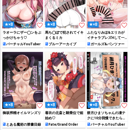
favorite_border
favorite_border
favorite_border
★×8
★×8
★×8
ラオーラにザー◯ンをぶ
馬ち◯ぽで犯されてイキ
ふたなりみほ&エリカが
っかけちゃう♡
まくるミカ
イチャラブレズHして一
緒に絶頂しちゃう♡
バーチャルYouTuber
ブルーアーカイブ
ガールズ&パンツァー
favorite_border
favorite_border
favorite_border
★×8
★×8
★×8
御坂搾精オイルマンズリ
着衣の北斎と騎乗位で姫
餅月ひまソちゃんの凄テ
始め♡
クに10分我慢できたら生
★中出しS〇X！
とある魔術の禁書目録
Fate/Grand Order
バーチャルYouTuber