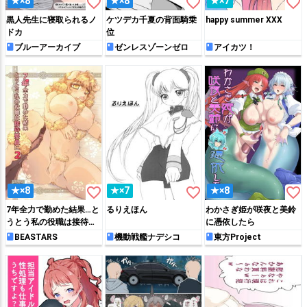
favorite_border
favorite_border
favorite_border
★×8
★×8
★×7
黒人先生に寝取られるノ
ケツデカ千夏の背面騎乗
happy summer XXX
ドカ
位
ブルーアーカイブ
ゼンレスゾーンゼロ
アイカツ！
favorite_border
favorite_border
favorite_border
★×8
★×7
★×8
7年全力で勤めた結果…と
るりえほん
わかさぎ姫が咲夜と美鈴
うとう私の役職は接待要
に憑依したら
員に♥2
BEASTARS
機動戦艦ナデシコ
東方Project