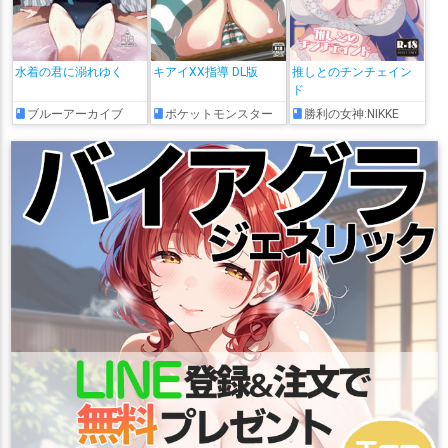
水着の君に溺れゆく
キアイXX指導 DL版
推しとのチンチェイン
ド
ブルーアーカイブ
ポケットモンスター
勝利の女神:NIKKE