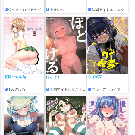
僕のヒーローアカデミア
アオのハコ
学園アイドルマスター
籾岡の総集編
ほどける
ウイ転変
ToLOVEる
学園アイドルマスター
ブルーアーカイブ