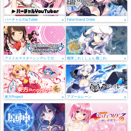
バーチャルYouTuber
>
Fate/Grand Order
>
アイドルマスターシンデレラガールズ
>
艦隊これくしょん-艦これ-
>
東方Project
>
アズールレーン
>