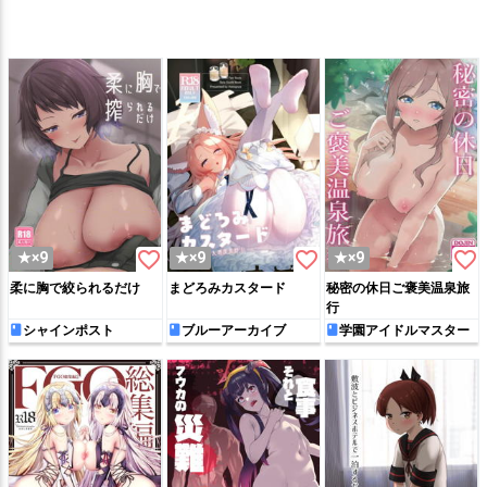
favorite_border
favorite_border
favorite_border
★×9
★×9
★×9
柔に胸で絞られるだけ
まどろみカスタード
秘密の休日ご褒美温泉旅
行
シャインポスト
ブルーアーカイブ
学園アイドルマスター