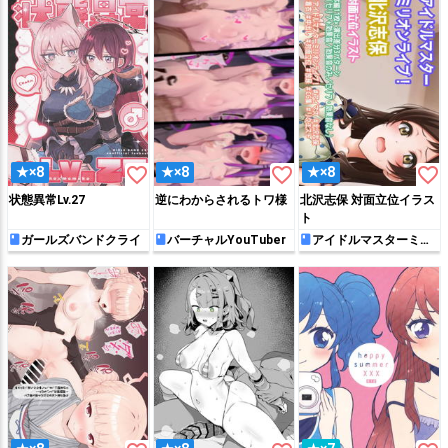
favorite_border
favorite_border
favorite_border
★×8
★×8
★×8
状態異常Lv.27
逆にわからされるトワ様
北沢志保 対面立位イラス
ト
ガールズバンドクライ
バーチャルYouTuber
アイドルマスターミリ
オンライブ!