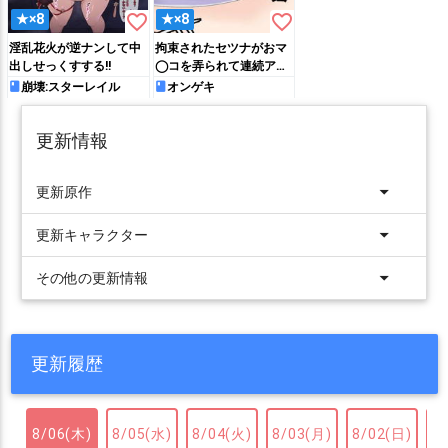
favorite_border
favorite_border
★×8
★×8
淫乱花火が逆ナンして中
拘束されたセツナがおマ
出しせっくすする!!
◯コを弄られて連続アク
メしちゃう!!
崩壊:スターレイル
オンゲキ
更新情報
arrow_drop_down
更新原作
arrow_drop_down
更新キャラクター
arrow_drop_down
その他の更新情報
更新履歴
8/06(木)
8/05(水)
8/04(火)
8/03(月)
8/02(日)
8