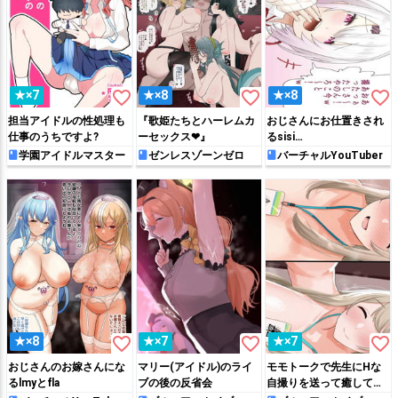
favorite_border
favorite_border
favorite_border
★×7
★×8
★×8
担当アイドルの性処理も
『歌姫たちとハーレムカ
おじさんにお仕置きされ
仕事のうちですよ?
ーセックス❤︎』
るsisi…
学園アイドルマスター
ゼンレスゾーンゼロ
バーチャルYouTuber
favorite_border
favorite_border
favorite_border
★×8
★×7
★×7
おじさんのお嫁さんにな
マリー(アイドル)のライ
モモトークで先生にHな
るlmyとfla
ブの後の反省会
自撮りを送って癒してく