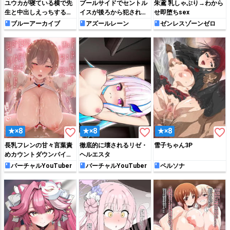
ユウカが寝ている横で先
プールサイドでセントル
朱鳶 乳しゃぶり→わから
生と中出しえっちするノ
イスが後ろから犯されて
せ即堕ちsex
ア
アヘっちゃう♡
ブルーアーカイブ
アズールレーン
ゼンレスゾーンゼロ
favorite_border
favorite_border
favorite_border
★×8
★×8
★×8
長乳フレンの甘々言葉責
徹底的に壊されるリゼ・
雪子ちゃん3P
めカウントダウンパイズ
ヘルエスタ
リ❤
バーチャルYouTuber
バーチャルYouTuber
ペルソナ