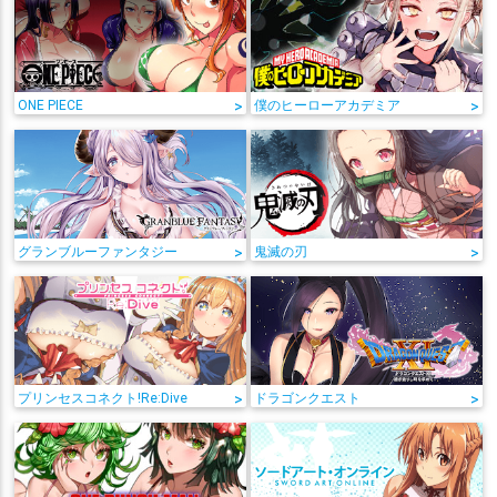
ONE PIECE
>
僕のヒーローアカデミア
>
グランブルーファンタジー
>
鬼滅の刃
>
プリンセスコネクト!Re:Dive
>
ドラゴンクエスト
>