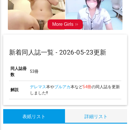
新着同人誌一覧 - 2026-05-23更新
同人誌冊
53冊
数
デレマス
本や
ブルアカ
本など
54冊
の同人誌を更新
解説
しました!!
表紙リスト
詳細リスト