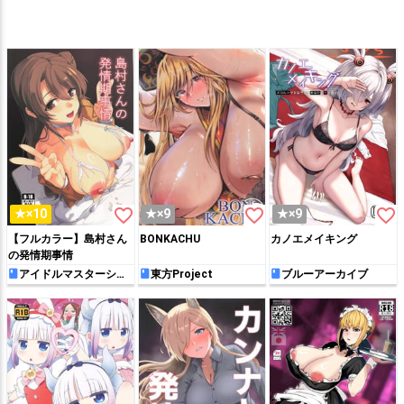
favorite_border
favorite_border
favorite_border
★×10
★×9
★×9
【フルカラー】島村さん
BONKACHU
カノエメイキング
の発情期事情
アイドルマスターシン
東方Project
ブルーアーカイブ
デレラガールズ