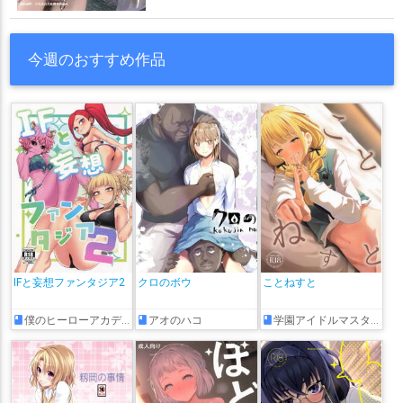
今週のおすすめ作品
IFと妄想ファンタジア2
クロのボウ
ことねすと
僕のヒーローアカデミア
アオのハコ
学園アイドルマスター