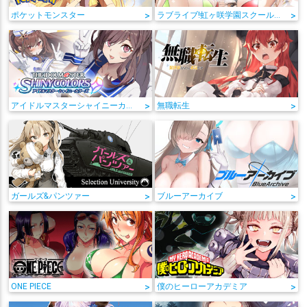
ポケットモンスター
>
ラブライブ!虹ヶ咲学園スクールアイドル同好会
>
アイドルマスターシャイニーカラーズ
>
無職転生
>
ガールズ&パンツァー
>
ブルーアーカイブ
>
ONE PIECE
>
僕のヒーローアカデミア
>