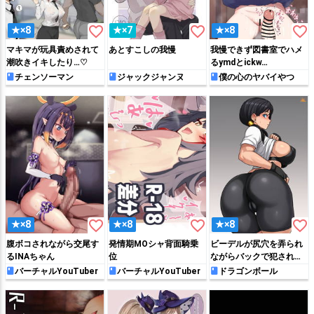
favorite_border
favorite_border
favorite_border
★×8
★×7
★×8
マキマが玩具責めされて
あとすこしの我慢
我慢できず図書室でハメ
潮吹きイキしたり…♡
るymdとickw…
チェンソーマン
ジャックジャンヌ
僕の心のヤバイやつ
favorite_border
favorite_border
favorite_border
★×8
★×8
★×8
腹ボコされながら交尾す
発情期MOシャ背面騎乗
ビーデルが尻穴を弄られ
るINAちゃん
位
ながらバックで犯されて
噴乳しながら感じちゃう
バーチャルYouTuber
バーチャルYouTuber
ドラゴンボール
♡