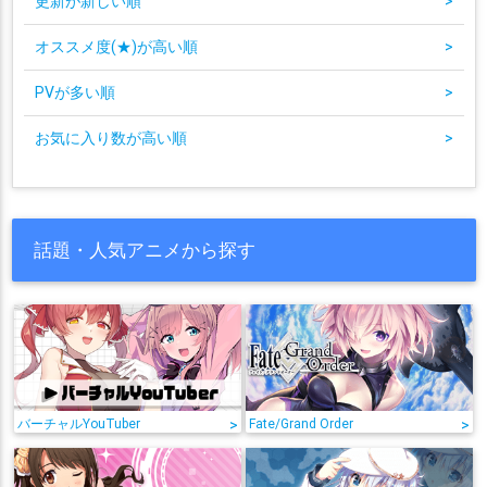
更新が新しい順
>
オススメ度(★)が高い順
>
PVが多い順
>
お気に入り数が高い順
>
話題・人気アニメから探す
バーチャルYouTuber
>
Fate/Grand Order
>