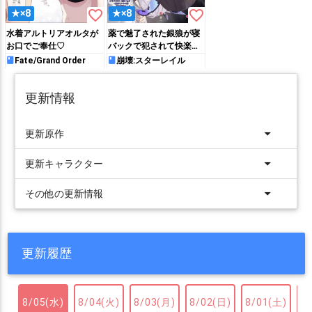
favorite_border
favorite_border
★×8
★×8
水着アルトリアオルタが
薬で魅了された銀狼が寝
お口でご奉仕♡
バックで犯されて快楽堕
ちしてしまう…
Fate/Grand Order
崩壊:スターレイル
更新情報
arrow_drop_down
更新原作
arrow_drop_down
更新キャラクター
arrow_drop_down
その他の更新情報
更新履歴
8/05(水)
8/04(火)
8/03(月)
8/02(日)
8/01(土)
7