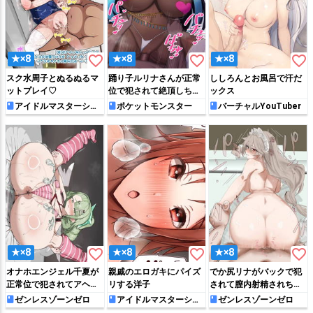
favorite_border
favorite_border
favorite_border
★×8
★×8
★×8
スク水周子とぬるぬるマ
踊り子ルリナさんが正常
ししろんとお風呂で汗だ
ットプレイ♡
位で犯されて絶頂しちゃ
ックス
う♡
アイドルマスターシン
ポケットモンスター
バーチャルYouTuber
デレラガールズ
favorite_border
favorite_border
favorite_border
★×8
★×8
★×8
オナホエンジェル千夏が
親戚のエロガキにパイズ
でか尻リナがバックで犯
正常位で犯されてアヘっ
リする洋子
されて膣内射精されちゃ
ちゃう!!
う♡
ゼンレスゾーンゼロ
アイドルマスターシン
ゼンレスゾーンゼロ
デレラガールズ