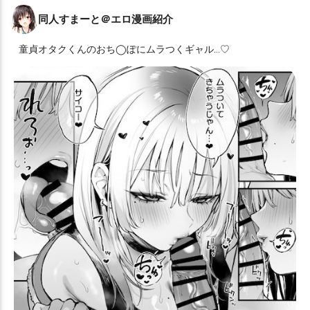
同人すまーと＠エロ漫画紹介
童貞オタクくんのおち◯ぽにムラつくギャル…♡