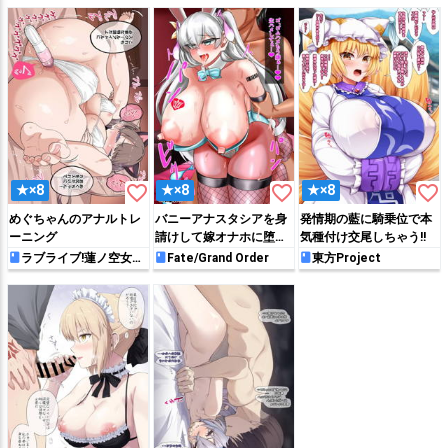
favorite_border
favorite_border
favorite_border
★×8
★×8
★×8
めぐちゃんのアナルトレ
バニーアナスタシアを身
発情期の藍に騎乗位で本
ーニング
請けして嫁オナホに堕と
気種付け交尾しちゃう!!
すエチ絵
ラブライブ!蓮ノ空女学
Fate/Grand Order
東方Project
院スクールアイドルクラ
ブ