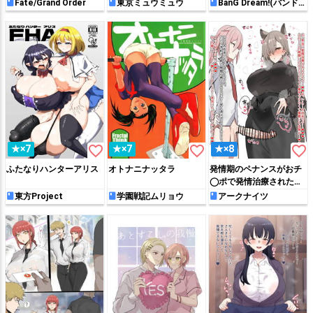
出られない特異点～
Fate/Grand Order
東京ミュウミュウ
BanG Dream!(バンド
リ！)
favorite_border
favorite_border
favorite_border
★×7
★×7
★×8
ふたなりハンターアリス
オトナニナッタラ
発情期のペナンスがおチ
◯ポで発情治療された
り…♡
東方Project
学園戦記ムリョウ
アークナイツ