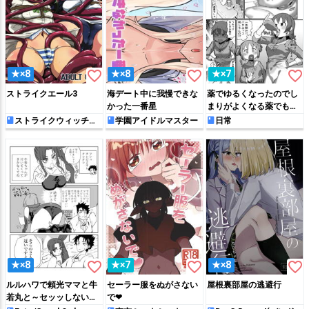
favorite_border
favorite_border
favorite_border
★×8
★×8
★×7
ストライクエール3
海デート中に我慢できな
薬でゆるくなったのでし
かった一番星
まりがよくなる薬でもと
にもどすゆっこ + 姉にち
ストライクウィッチー
学園アイドルマスター
日常
ズ
んぽはえて親友をとられ
るみお
favorite_border
favorite_border
favorite_border
★×8
★×7
★×8
ルルハワで頼光ママと牛
セーラー服をぬがさない
屋根裏部屋の逃避行
若丸と～セッッしないと
で❤︎