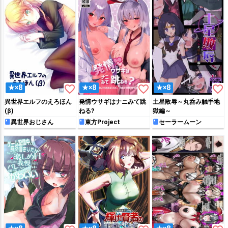
favorite_border
favorite_border
favorite_border
★×8
★×8
★×8
異世界エルフのえろほん
発情ウサギはナニみて跳
土星敗辱～丸呑み触手地
(β)
ねる?
獄編～
異世界おじさん
東方Project
セーラームーン