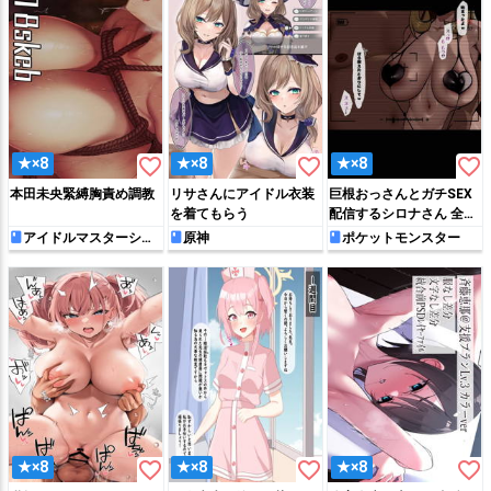
favorite_border
favorite_border
favorite_border
★×8
★×8
★×8
本田未央緊縛胸責め調教
リサさんにアイドル衣装
巨根おっさんとガチSEX
を着てもらう
配信するシロナさん 全１
４枚
アイドルマスターシン
原神
ポケットモンスター
デレラガールズ
favorite_border
favorite_border
favorite_border
★×8
★×8
★×8