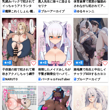
乳揉みバックで犯されて
黒人先生に徐々に染まる
体育倉庫で恵那が脇舐め
イっちゃうアトランタ
セリナ
されながら犯されてアヘ
顔で絶頂しちゃう!!
艦隊これくしょん-艦こ
ブルーアーカイブ
ゆるキャン△
れ-
favorite_border
favorite_border
favorite_border
★×8
★×8
★×8
子供達の前で犯されて潮
発情したメイドみしろが
路地裏で先生と中出しイ
吹きアクメしちゃう綱手
手繋ぎ騎乗位でハメて搾
チャラブSEXするカヨコ
精しちゃう♡
NARUTO
バーチャルYouTuber
ブルーアーカイブ