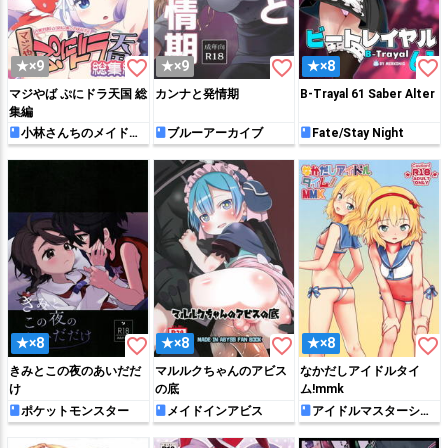
favorite_border
favorite_border
favorite_border
★×9
★×9
★×8
マジやば ぷにドラ天国 総
カンナと発情期
B-Trayal 61 Saber Alter
集編
小林さんちのメイドラ
ブルーアーカイブ
Fate/Stay Night
ゴン
favorite_border
favorite_border
favorite_border
★×8
★×8
★×8
きみとこの夜のあいだだ
マルルクちゃんのアビス
なかだしアイドルタイ
け
の底
ム!mmk
ポケットモンスター
メイドインアビス
アイドルマスターシン
デレラガールズ