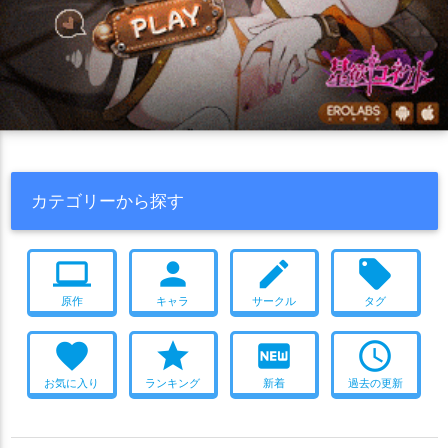
カテゴリーから探す
computer
person
create
local_offer
原作
キャラ
サークル
タグ
favorite
star
fiber_new
access_time
お気に入り
ランキング
新着
過去の更新