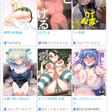
籾岡の総集編
ほどける
ウイ転変
ToLOVEる
学園アイドルマスター
ブルーアーカイブ
水着の君に溺れゆく
キアイXX指導 DL版
推しとのチンチェイン
ド
ブルーアーカイブ
ポケットモンスター
勝利の女神:NIKKE