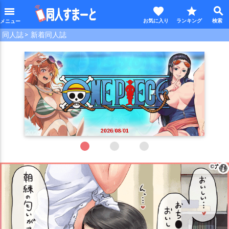
favorite
star
search
menu
同人誌
新着同人誌