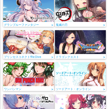
グランブルーファンタジー
>
鬼滅の刃
>
プリンセスコネクト!Re:Dive
>
ドラゴンクエスト
>
ワンパンマン
>
ソードアート・オンライン
>