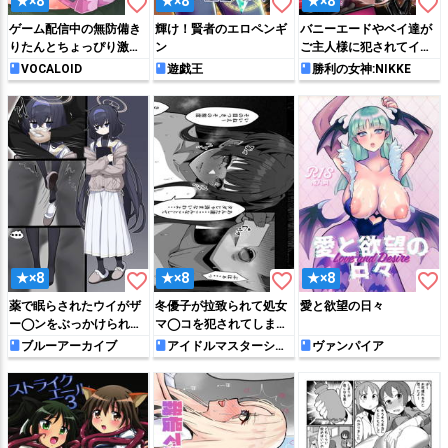
favorite_border
favorite_border
favorite_border
★×8
★×8
★×8
ゲーム配信中の無防備き
輝け！賢者のエロペンギ
バニーエードやベイ達が
りたんとちょっぴり激し
ン
ご主人様に犯されてイキ
めH 必死に声を我慢しな
まくる!!
VOCALOID
遊戯王
勝利の女神:NIKKE
がらバレないように頑張
る様子が可愛い
favorite_border
favorite_border
favorite_border
★×8
★×8
★×8
薬で眠らされたウイがザ
冬優子が拉致られて処女
愛と欲望の日々
ー◯ンをぶっかけられち
マ◯コを犯されてしま
ゃう♡
う…
ブルーアーカイブ
アイドルマスターシャ
ヴァンパイア
イニーカラーズ