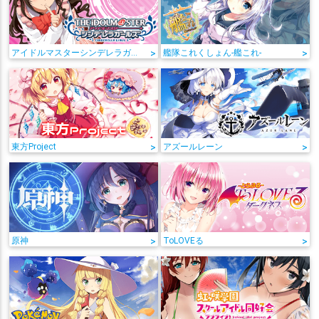
アイドルマスターシンデレラガールズ
>
艦隊これくしょん-艦これ-
>
東方Project
>
アズールレーン
>
原神
>
ToLOVEる
>