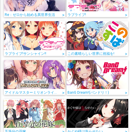
Re：ゼロから始める異世界生活
>
ラブライブ!
>
ラブライブ!サンシャイン!!
>
この素晴らしい世界に祝福を!
>
アイドルマスターミリオンライブ!
>
BanG Dream!(バンドリ！)
>
五等分の花嫁
>
かぐや様は告らせたい
>