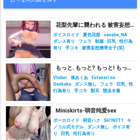
花梨先輩に襲われる 被害妄想携帯女子（笑）
ボイスロイド
夏色花梨
sanabe_NA
ダンス有り
フェラ
制服
巨乳
性行為
有り
手コキ
被害妄想携帯女子(笑)
もっと. もっと? もっと! もっと!?!?
Vtuber
湊あくあ
Futanari no
Genkaku
ダンス無し
フェラ
巨乳
性
行為有り
手コキ
獣耳
競泳水着
Miniskirts-弱音纯爱sex
ボーカロイド
弱音ハク
SH1N3T1
キ
ノコル式モデル
ダンス無し
ボイス有
り
巨乳
性行為有り