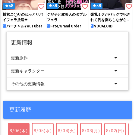
favorite_border
favorite_border
favorite_border
★×8
★×8
★×8
博衣こ◯りのねっとりパ
ぐだ子と虞美人のダブル
爆乳ミクがバックで犯さ
イフェラ放送❤
フェラ
れて乳を揺らしながらア
ヘっちゃう♡
バーチャルYouTuber
Fate/Grand Order
VOCALOID
更新情報
arrow_drop_down
更新原作
arrow_drop_down
更新キャラクター
arrow_drop_down
その他の更新情報
更新履歴
8/06(木)
8/05(水)
8/04(火)
8/03(月)
8/02(日)
8