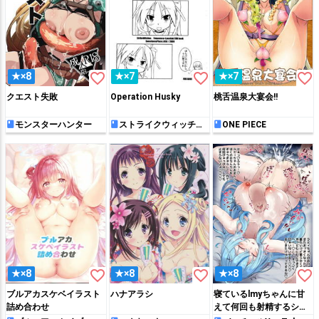
favorite_border
favorite_border
favorite_border
★×8
★×7
★×7
クエスト失敗
Operation Husky
桃舌温泉大宴会!!
モンスターハンター
ストライクウィッチー
ONE PIECE
ズ
favorite_border
favorite_border
favorite_border
★×8
★×8
★×8
ブルアカスケベイラスト
ハナアラシ
寝ているlmyちゃんに甘
詰め合わせ
えて何回も射精するショ