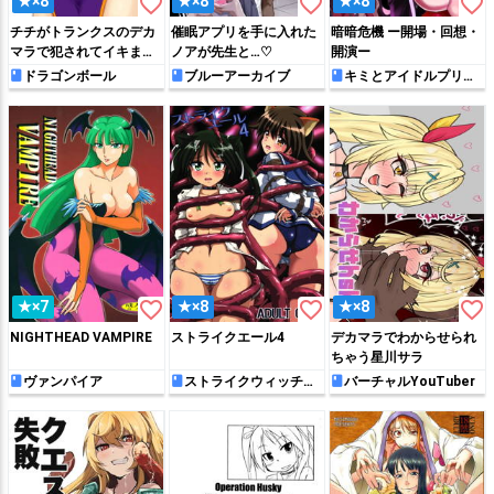
favorite_border
favorite_border
favorite_border
★×8
★×8
★×8
チチがトランクスのデカ
催眠アプリを手に入れた
暗暗危機 ー開場・回想・
マラで犯されてイキまく
ノアが先生と…♡
開演ー
る♡
ドラゴンボール
ブルーアーカイブ
キミとアイドルプリキ
ュア♪
favorite_border
favorite_border
favorite_border
★×7
★×8
★×8
NIGHTHEAD VAMPIRE
ストライクエール4
デカマラでわからせられ
ちゃう星川サラ
ヴァンパイア
ストライクウィッチー
バーチャルYouTuber
ズ