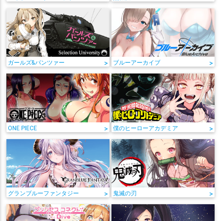
ガールズ&パンツァー
>
ブルーアーカイブ
>
ONE PIECE
>
僕のヒーローアカデミア
>
グランブルーファンタジー
>
鬼滅の刃
>