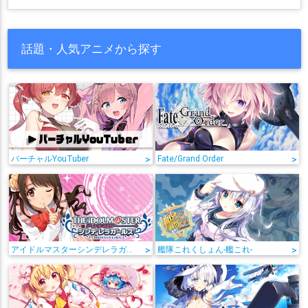
話題・人気アニメから探す
バーチャルYouTuber
>
Fate/Grand Order
>
アイドルマスターシンデレラガールズ
>
艦隊これくしょん-艦これ-
>