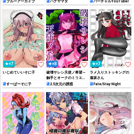
タ…
ブルーアーカイブ
ハナヤマタ
バーチャルYouTuber
favorite_border
favorite_border
favorite_border
★×7
★×8
★×7
いじめていいそに子
破壊サレシ天使ノ希望～
ラメ入りストッキングの
触手とオークのミリエラ
遠坂さん
陵辱編～
すーぱーそに子
2.5次元の誘惑
Fate/Stay Night