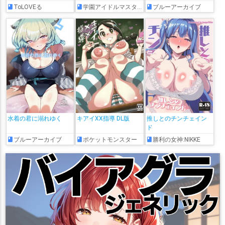
ToLOVEる
学園アイドルマスター
ブルーアーカイブ
水着の君に溺れゆく
キアイXX指導 DL版
推しとのチンチェイン
ド
ブルーアーカイブ
ポケットモンスター
勝利の女神:NIKKE