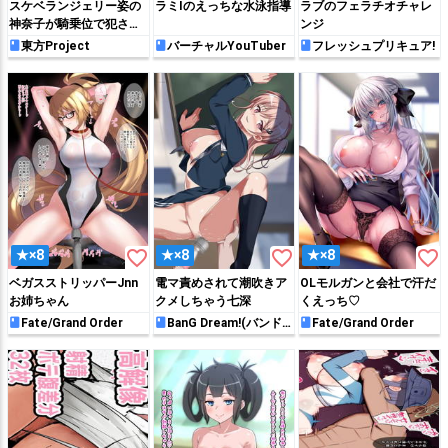
スケベランジェリー姿の
ラミIのえっちな水泳指導
ラブのフェラチオチャレ
神奈子が騎乗位で犯され
ンジ
て絶頂しちゃう!!
東方Project
バーチャルYouTuber
フレッシュプリキュア!
favorite_border
favorite_border
favorite_border
★×8
★×8
★×8
ベガスストリッパーJnn
電マ責めされて潮吹きア
OLモルガンと会社で汗だ
お姉ちゃん
クメしちゃう七深
くえっち♡
Fate/Grand Order
BanG Dream!(バンド
Fate/Grand Order
リ！)