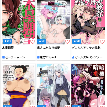
favorite_border
favorite_border
favorite_border
★×8
★×8
★×8
木星願望
東方ふたなり妖夢
ざこちんアリサ大敗北
セーラームーン
東方Project
ガールズ&パンツァー