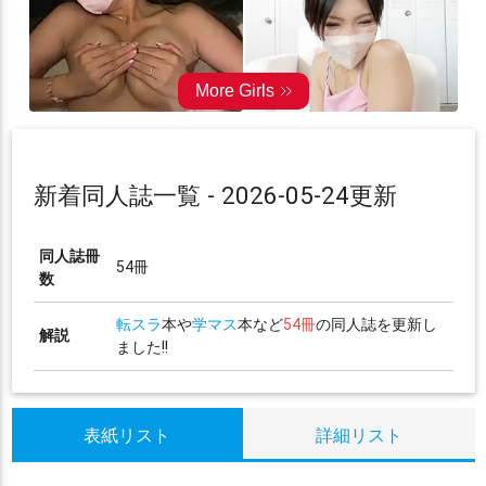
新着同人誌一覧 - 2026-05-24更新
同人誌冊
54冊
数
転スラ
本や
学マス
本など
54冊
の同人誌を更新し
解説
ました!!
表紙リスト
詳細リスト