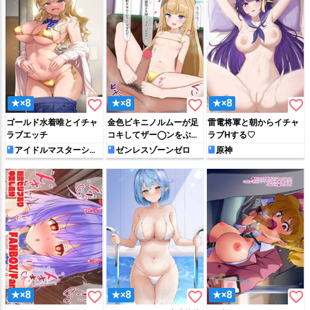
favorite_border
favorite_border
favorite_border
★×8
★×8
★×8
ゴールド水着唯とイチャ
金色ビキニノルムーが足
雷電将軍と朝からイチャ
ラブエッチ
コキしてザー◯ンをぶっ
ラブHする♡
かけられちゃう!!
アイドルマスターシン
ゼンレスゾーンゼロ
原神
デレラガールズ
favorite_border
favorite_border
favorite_border
★×8
★×8
★×8