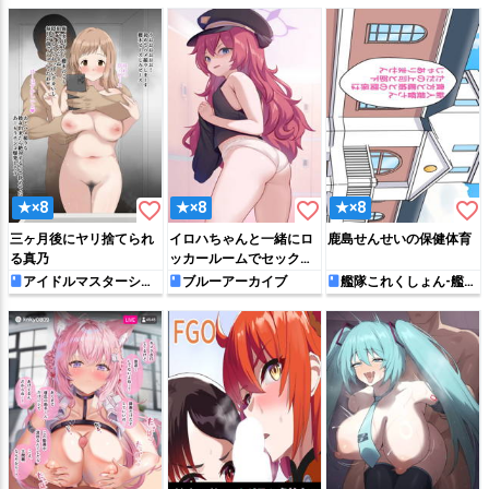
favorite_border
favorite_border
favorite_border
★×8
★×8
★×8
三ヶ月後にヤリ捨てられ
イロハちゃんと一緒にロ
鹿島せんせいの保健体育
る真乃
ッカールームでセックス
したい
アイドルマスターシャ
ブルーアーカイブ
艦隊これくしょん-艦こ
イニーカラーズ
れ-