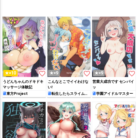
favorite_border
favorite_border
favorite_border
★×10
★×9
★×9
うどんちゃんのドキドキ
こんなとこでイイわけな
営業大成功です センパイ
マッサージ体験記
い!
ッ
東方Project
転生したらスライムだ
学園アイドルマスター
った件