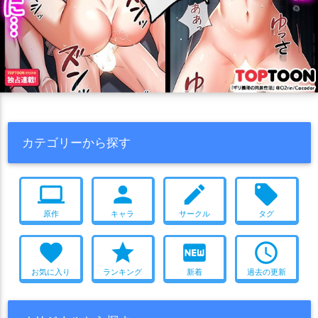
カテゴリーから探す
computer
person
create
local_offer
原作
キャラ
サークル
タグ
favorite
star
fiber_new
access_time
お気に入り
ランキング
新着
過去の更新