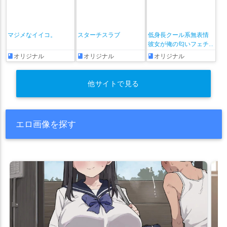
マジメなイイコ。
スターチスラブ
低身長クール系無表情
彼女が俺の匂いフェチ
だと発覚したらもう――!
オリジナル
オリジナル
オリジナル
他サイトで見る
エロ画像を探す