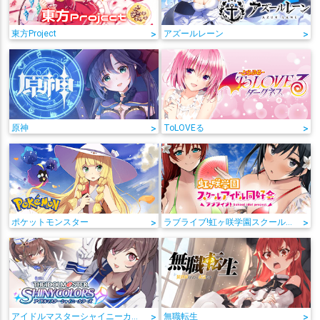
東方Project
>
アズールレーン
>
原神
>
ToLOVEる
>
ポケットモンスター
>
ラブライブ!虹ヶ咲学園スクールアイドル同好会
>
アイドルマスターシャイニーカラーズ
>
無職転生
>