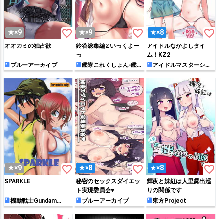
favorite_border
favorite_border
favorite_border
★×9
★×9
★×8
オオカミの独占欲
鈴谷総集編2 いっくよー
アイドルなかよしタイ
っ
ム！KZ2
ブルーアーカイブ
艦隊これくしょん-艦こ
アイドルマスターシン
れ-
デレラガールズ
favorite_border
favorite_border
favorite_border
★×9
★×8
★×8
SPARKLE
秘密のセックスダイエッ
輝夜と妹紅は人里露出巡
ト実現委員会♥
りの関係です
機動戦士Gundam
ブルーアーカイブ
東方Project
GQuuuuuuX