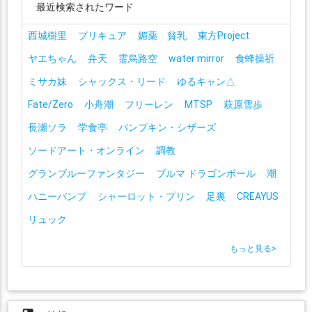
最近検索されたワード
西城樹里
プリキュア
媚薬 貧乳
東方Project
ヤエちゃん
弁天
霊烏路空
water mirror
食蜂操祈
ミサカ妹
シャックス・リード
ゆるキャン△
Fate/Zero
小舟潮
フリーレン
MTSP
萩原雪歩
長瀬ソラ
学食亭
パンプキン・シザーズ
ソードアート・オンライン
調教
グランブルーファンタジー
ブルマ ドラゴンボール
潮
ハニーバンプ
シャーロット・プリン
足裏
CREAYUS
リュック
もっと見る
>