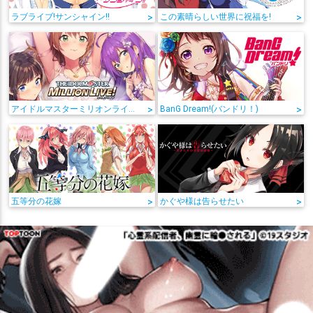
ラブライブ!サンシャイン!!
>
この素晴らしい世界に祝福を!
>
アイドルマスターミリオンライブ!
>
BanG Dream!(バンドリ！)
>
五等分の花嫁
>
かぐや様は告らせたい
>