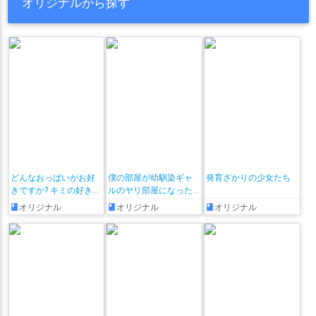
オリジナルから探す
どんなおっぱいがお好
僕の部屋が幼馴染ギャ
発育ざかりの少女たち
きですか? キミの好きな
ルのヤリ部屋になった
おっぱいがきっと見つ
話
オリジナル
オリジナル
オリジナル
かるアンソロジー