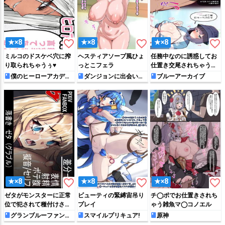
favorite_border
favorite_border
favorite_border
★×8
★×8
★×8
ミルコのドスケベ穴に搾
ヘスティアソープ風ひょ
任務中なのに誘惑してお
り取られちゃうぅ♥
っとこフェラ
仕置き交尾されちゃうサ
キ
僕のヒーローアカデミ
ダンジョンに出会いを
ブルーアーカイブ
ア
求めるのは間違っている
だろうか
favorite_border
favorite_border
favorite_border
★×8
★×8
★×8
ゼタがモンスターに正常
ビューティの緊縛宙吊り
チ◯ポでお仕置きされち
位で犯されて種付けされ
プレイ
ゃう雑魚マ◯コノエル
てしまう…
グランブルーファンタ
スマイルプリキュア!
原神
ジー