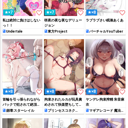
favorite_border
favorite_border
favorite_border
★×7
★×7
★×8
私は絶対に負けはしない
咲夜の夜な夜なデリュー
ラブラブさい眠湊あくあ
っ！！
ジョン
Undertale
東方Project
バーチャルYouTuber
favorite_border
favorite_border
favorite_border
★×8
★×8
★×8
首輪を引っ張られながら
拘束されたルカが玩具責
ヤンデレ拘束搾精 朱音麻
バックで犯されて絶頂し
めされて快楽堕ちしてし
衣
ちゃう雌犬ヒアンシーち
まう…
崩壊:スターレイル
プリンセスコネク
マギアレコード 魔法少
ト!Re:Dive
女まどか☆マギカ外伝
ゃん