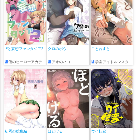
IFと妄想ファンタジア2
クロのボウ
ことねすと
僕のヒーローアカデミア
アオのハコ
学園アイドルマスター
籾岡の総集編
ほどける
ウイ転変