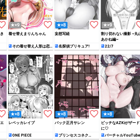
rite_border
favorite_border
favorite_border
favori
★×9
★×8
★×9
き
着せ替えまりんちゃん
妄想写経
割り切れない撮影 ~丸
あかね編~
その着せ替え人形は恋
名探偵プリキュア!
22/7
をする
rite_border
favorite_border
favorite_border
favori
★×8
★×8
★×8
エ
レベッカレイプ
バック正月サレン
ビッチなAZKiがザー
に♡
ONE PIECE
プリンセスコネク
バーチャルYouTube
ト!Re:Dive