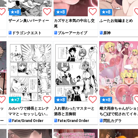
rite_border
favorite_border
favorite_border
favori
★×8
★×8
★×8
ザーメン臭いパーティー
カズサと本気の中出し交
ふーたお短編まとめ
尾
ドラゴンクエスト
ブルーアーカイブ
原神
rite_border
favorite_border
favorite_border
favori
★×7
★×8
★×8
ッ
ルルハワで婦長とエレナ
入れ替わったマスターと
雌犬両奈ちゃんがショ
ママと～セッッしないと
酒吞と丑御前
ち◯ぽで犯されてイキ
出られない特異点～
くる!!
ー
Fate/Grand Order
Fate/Grand Order
閃乱カグラ