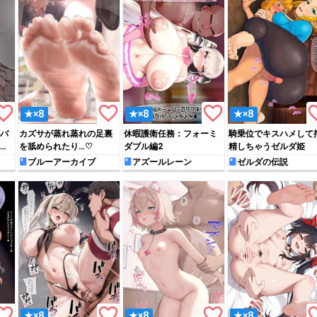
rite_border
favorite_border
favorite_border
favori
★×8
★×8
★×8
バ
カズサが蒸れ蒸れの足裏
休暇護衛任務：フォーミ
騎乗位でキスハメして
さ
を舐められたり…♡
ダブル編2
精しちゃうゼルダ姫
ブルーアーカイブ
アズールレーン
ゼルダの伝説
rite_border
favorite_border
favorite_border
favori
★×8
★×8
★×8