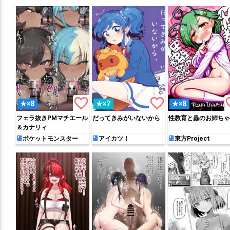
favorite_border
favorite_border
favo
★×8
★×7
★×8
フェラ抜きPMマチエール
だってきみがいないから
性教育と蟲のお姉ちゃ
＆カナリィ
ポケットモンスター
アイカツ！
東方Project