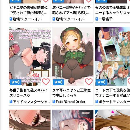
ビキニ姿の青雀が騎乗位
逆バニー緋英がバックで
夜の公園で全裸露出オ
で犯されて膣内射精され
犯されてアヘ顔で感じち
ニーするムッツリスケ
てしまう…
ゃう♡
女趙雲
崩壊:スターレイル
崩壊:スターレイル
一騎当千
favorite_border
favorite_border
favo
★×8
★×8
★×8
冬優子指名で昼ヌキパイ
クマ耳バニヤンと正常位
コートの下で玩具を使
ズリコース♡
で中出しえっち
てオナニーする淫乱ソ
ア
アイドルマスターシャ
Fate/Grand Order
ポケットモンスター
イニーカラーズ