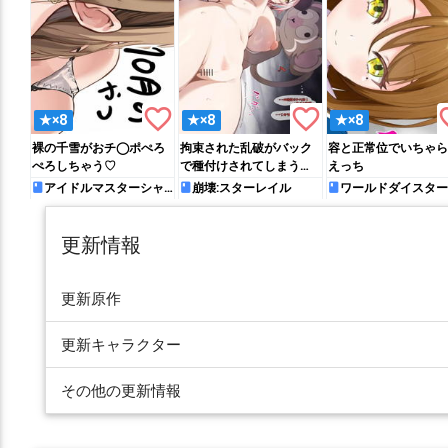
favorite_border
favorite_border
favo
★×8
★×8
★×8
裸の千雪がおチ◯ポぺろ
拘束された乱破がバック
容と正常位でいちゃら
ぺろしちゃう♡
で種付けされてしまう…
えっち
アイドルマスターシャ
崩壊:スターレイル
ワールドダイスター
イニーカラーズ
更新情報
更新原作
更新キャラクター
その他の更新情報