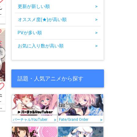
更新が新しい順
>
し
か
オススメ度(★)が高い順
>
PVが多い順
>
お気に入り数が高い順
>
話題・人気アニメから探す
te_border
た
強
学
ラ
>
>
バーチャルYouTuber
Fate/Grand Order