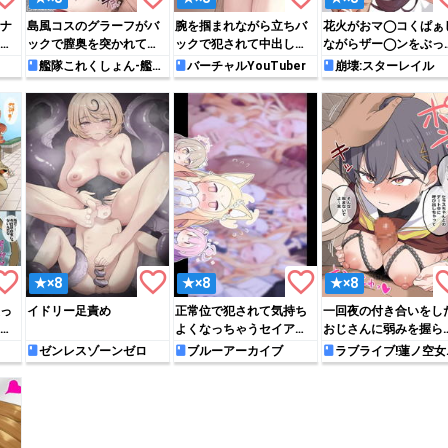
ナ
島風コスのグラーフがバ
腕を掴まれながら立ちバ
花火がおマ◯コくぱぁ
ベ
ックで膣奥を突かれて絶
ックで犯されて中出しさ
ながらザー◯ンをぶっ
頂しちゃう!!
れちゃうモココ
けられちゃう♡
艦隊これくしょん-艦こ
バーチャルYouTuber
崩壊:スターレイル
れ-
rite_border
favorite_border
favorite_border
favori
★×8
★×8
★×8
っ
イドリー足責め
正常位で犯されて気持ち
一回夜の付き合いをし
ニ
よくなっちゃうセイアち
おじさんに弱みを握ら
ゃん
れ、パイズリフェラを
ゼンレスゾーンゼロ
ブルーアーカイブ
ラブライブ!蓮ノ空女
院スクールアイドルク
要される泉
ブ