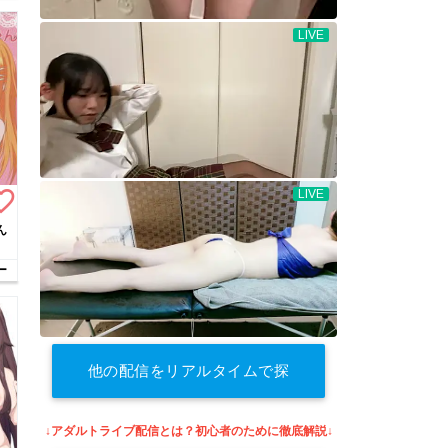
te_border
ん
ー
他の配信をリアルタイムで探
す
↓アダルトライブ配信とは？初心者のために徹底解説↓