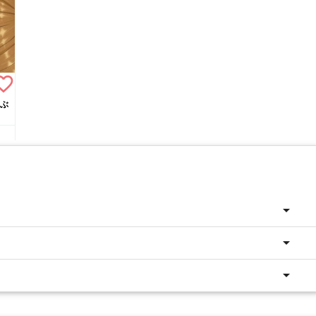
rite_border
ぶ
arrow_drop_down
arrow_drop_down
arrow_drop_down