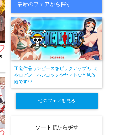
最新のフェアから探す
te_border
搾
王道作品ワンピースをピックアップ!!ナミ
やロビン、ハンコックやヤマトなど見放
題です♡
他のフェアを見る
ソート順から探す
te_border