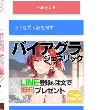
記事を見る
te_border
色々な同人誌を探す
te_border
タ
ま