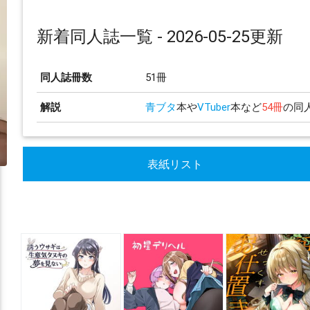
新着同人誌一覧 - 2026-05-25更新
同人誌冊数
51冊
解説
青ブタ
本や
VTuber
本など
54冊
の同
表紙リスト