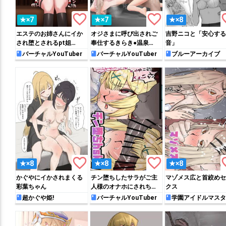
favorite_border
favorite_border
favo
★×7
★×7
★×8
エステのお姉さんにイか
オジさまに呼び出されご
吉野ニコと「安心する
され堕とされるpt姐…
奉仕するきらき●温泉…
音」
バーチャルYouTuber
バーチャルYouTuber
ブルーアーカイブ
favorite_border
favorite_border
favo
★×8
★×8
★×8
かぐやにイかされまくる
チン堕ちしたサラがご主
マゾメス広と首絞めセ
彩葉ちゃん
人様のオナホにされちゃ
クス
う♡
超かぐや姫!
バーチャルYouTuber
学園アイドルマスタ