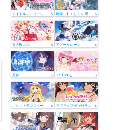
>
>
アイドルマスターシンデレラガールズ
艦隊これくしょん-艦これ-
>
>
東方Project
アズールレーン
>
>
原神
ToLOVEる
>
>
ポケットモンスター
ラブライブ!虹ヶ咲学園スクールアイドル同好会