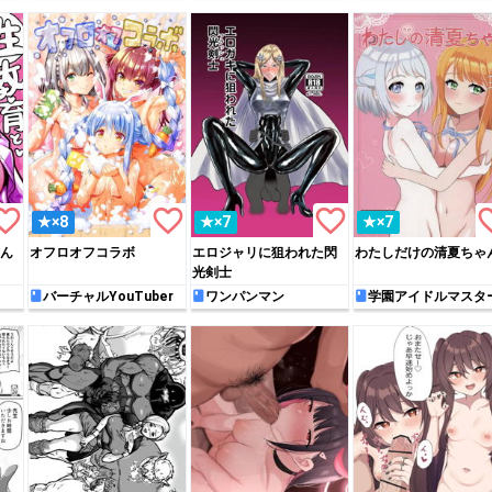
rite_border
favorite_border
favorite_border
favori
★×8
★×7
★×7
ん
オフロオフコラボ
エロジャリに狙われた閃
わたしだけの清夏ちゃ
光剣士
バーチャルYouTuber
ワンパンマン
学園アイドルマスタ