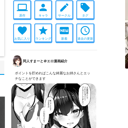
computer
person
create
local_offer
原作
キャラ
サークル
タグ
favorite
star
fiber_new
access_time
お気に入り
ランキング
新着
過去の更新
同人すまーと＠エロ漫画紹介
ポイントを貯めればこんな綺麗なお姉さんとエッ
チなことができます