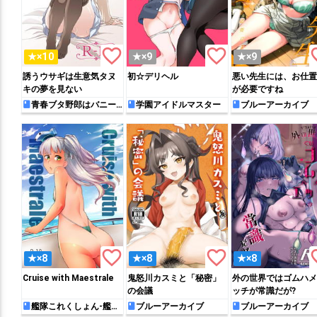
favorite_border
favorite_border
favo
★×10
★×9
★×9
誘うウサギは生意気タヌ
初☆デリヘル
悪い先生には、お仕置
キの夢を見ない
が必要ですね
青春ブタ野郎はバニー
学園アイドルマスター
ブルーアーカイブ
ガール先輩の夢を見ない
favorite_border
favorite_border
favo
★×8
★×8
★×8
Cruise with Maestrale
鬼怒川カスミと「秘密」
外の世界ではゴムハメ
の会議
ッチが常識だが?
艦隊これくしょん-艦こ
ブルーアーカイブ
ブルーアーカイブ
れ-