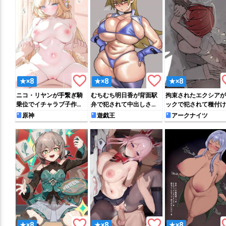
favorite_border
favorite_border
favo
★×8
★×8
★×8
ニコ・リヤンが手繋ぎ騎
むちむち明日香が背面駅
拘束されたエクシアが
乗位でイチャラブ子作り
弁で犯されて中出しされ
ックで犯されて種付け
Hする♡
たり…♡
れてしまう…
原神
遊戯王
アークナイツ
favorite_border
favorite_border
favo
★×8
★×8
★×8