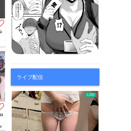
te_border
山
ライブ配信
te_border
ドロ
r