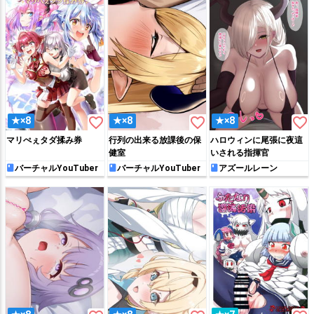
favorite_border
favorite_border
favorite_border
★×8
★×8
★×8
マリぺぇタダ揉み券
行列の出来る放課後の保
ハロウィンに尾張に夜這
健室
いされる指揮官
バーチャルYouTuber
バーチャルYouTuber
アズールレーン