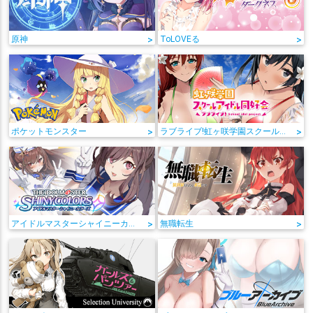
原神
>
ToLOVEる
>
ポケットモンスター
>
ラブライブ!虹ヶ咲学園スクールアイドル同好会
>
アイドルマスターシャイニーカラーズ
>
無職転生
>