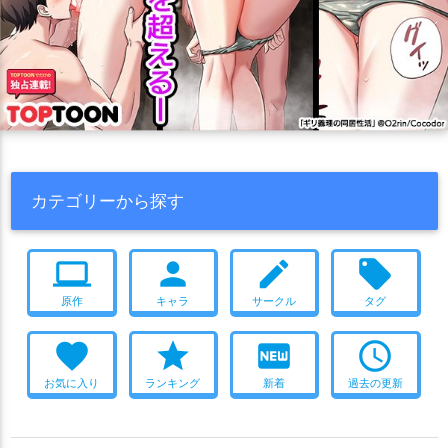
カテゴリーから探す
computer
person
create
local_offer
原作
キャラ
サークル
タグ
favorite
star
fiber_new
access_time
お気に入り
ランキング
新着
過去の更新