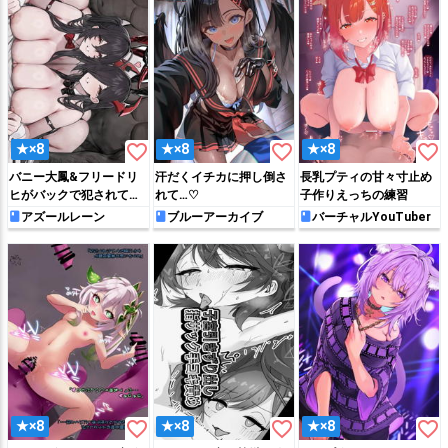
favorite_border
favorite_border
favorite_border
★×8
★×8
★×8
バニー大鳳&フリードリ
汗だくイチカに押し倒さ
長乳プティの甘々寸止め
ヒがバックで犯されてア
れて…♡
子作りえっちの練習
ヘっちゃう♡
アズールレーン
ブルーアーカイブ
バーチャルYouTuber
favorite_border
favorite_border
favorite_border
★×8
★×8
★×8