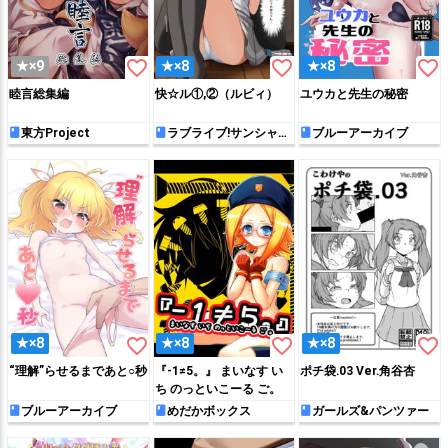
favorite_border
favorite_border
favorite_border
★×9
★×8
★×8
睦言総集編
快☆ル①,②（ルビィ）
ユウカと先生の秘密
東方Project
ラブライブ!サンシャイ
ブルーアーカイブ
ン!!
favorite_border
favorite_border
favorite_border
★×8
★×8
★×8
“理解”らせるまであと○秒
『-1≠5。』 まいなす い
ポチ袋.03 Ver.角谷杏
ち のっといこーる ご。
ブルーアーカイブ
めだかボックス
ガールズ&パンツァー