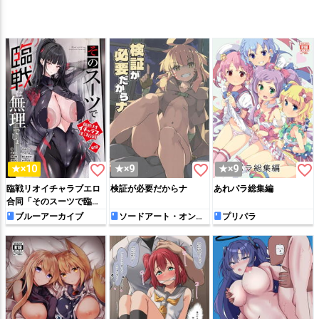
favorite_border
favorite_border
favorite_border
★×10
★×9
★×9
臨戦リオイチャラブエロ
検証が必要だからナ
あれパラ総集編
合同「そのスーツで臨戦
は無理でしょ」
ブルーアーカイブ
ソードアート・オンラ
プリパラ
イン