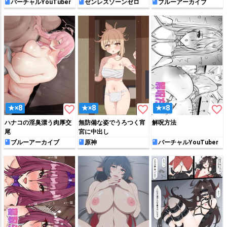
屋♡
バーチャルYouTuber
ゼンレスゾーンゼロ
ブルーアーカイブ
favorite_border
favorite_border
favorite_border
★×8
★×8
★×8
ハナコの淫臭漂う肉厚交
無防備な姿でうろつく宵
解呪方法
尾
宮に中出し
ブルーアーカイブ
原神
バーチャルYouTuber