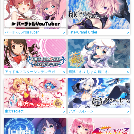
バーチャルYouTuber
>
Fate/Grand Order
>
アイドルマスターシンデレラガールズ
>
艦隊これくしょん-艦これ-
>
東方Project
>
アズールレーン
>