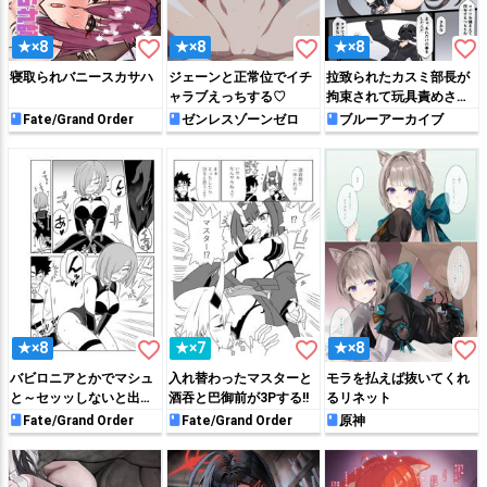
favorite_border
favorite_border
favorite_border
★×8
★×8
★×8
寝取られバニースカサハ
ジェーンと正常位でイチ
拉致られたカスミ部長が
ャラブえっちする♡
拘束されて玩具責めされ
てしまう…
Fate/Grand Order
ゼンレスゾーンゼロ
ブルーアーカイブ
favorite_border
favorite_border
favorite_border
★×8
★×7
★×8
バビロニアとかでマシュ
入れ替わったマスターと
モラを払えば抜いてくれ
と～セッッしないと出ら
酒吞と巴御前が3Pする!!
るリネット
れない特異点～
Fate/Grand Order
Fate/Grand Order
原神