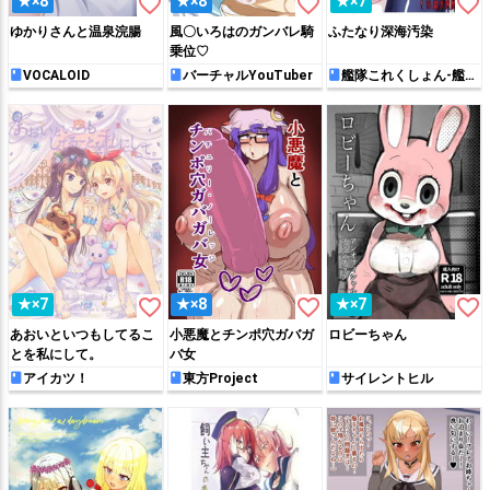
favorite_border
favorite_border
favorite_border
★×8
★×8
★×7
ゆかりさんと温泉浣腸
風〇いろはのガンバレ騎
ふたなり深海汚染
乗位♡
VOCALOID
バーチャルYouTuber
艦隊これくしょん-艦こ
れ-
favorite_border
favorite_border
favorite_border
★×7
★×8
★×7
あおいといつもしてるこ
小悪魔とチンポ穴ガバガ
ロビーちゃん
とを私にして。
バ女
アイカツ！
東方Project
サイレントヒル