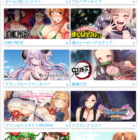
ガールズ&パンツァー
>
ブルーアーカイブ
>
ONE PIECE
>
僕のヒーローアカデミア
>
グランブルーファンタジー
>
鬼滅の刃
>
プリンセスコネクト!Re:Dive
>
ドラゴンクエスト
>