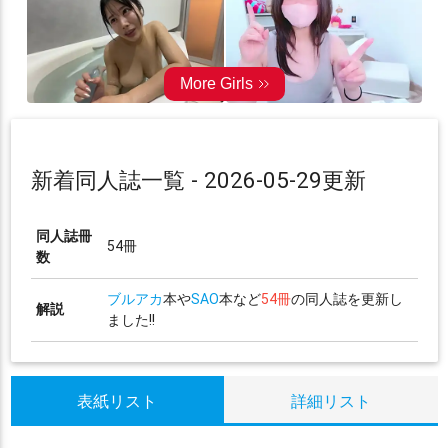
新着同人誌一覧 - 2026-05-29更新
同人誌冊
54冊
数
ブルアカ
本や
SAO
本など
54冊
の同人誌を更新し
解説
ました!!
表紙リスト
詳細リスト