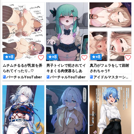
favorite_border
favorite_border
favorite_border
★×8
★×8
★×8
ムチムチるるが乳首を弄
男子トイレで犯されてイ
真乃がフェラをして顔射
られてイったり…♡
キまくる肉便器るしあ
されちゃう!!
バーチャルYouTuber
バーチャルYouTuber
アイドルマスターシャ
イニーカラーズ