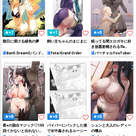
favorite_border
favorite_border
favorite_border
★×7
★×7
★×8
朝日に溶ける緑色の夢
飼い主ちゃんのまにまに
眠ってる間エロガキに好
き放題射精されるfla…
BanG Dream!(バンド
Fate/Grand Order
バーチャルYouTuber
リ！)
favorite_border
favorite_border
favorite_border
★×8
★×8
★×8
夜●の脱出マジック♡100
パイパーにバックした後
シュンと大人のレディー
回イかないと出れない部
で水中姦されるルーシー
の嗜み