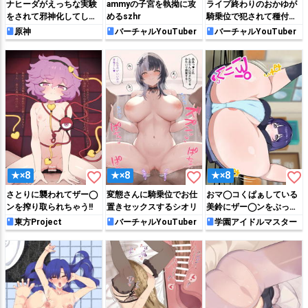
ナヒーダがえっちな実験
ammyの子宮を執拗に攻
ライプ終わりのおかゆが
をされて邪神化してしま
めるszhr
騎乗位で犯されて種付け
う…
されちゃう♡
原神
バーチャルYouTuber
バーチャルYouTuber
favorite_border
favorite_border
favorite_border
★×8
★×8
★×8
さとりに襲われてザー◯
変態さんに騎乗位でお仕
おマ◯コくぱぁしている
ンを搾り取られちゃう!!
置きセックスするシオリ
美鈴にザー◯ンをぶっか
ける♡
東方Project
バーチャルYouTuber
学園アイドルマスター