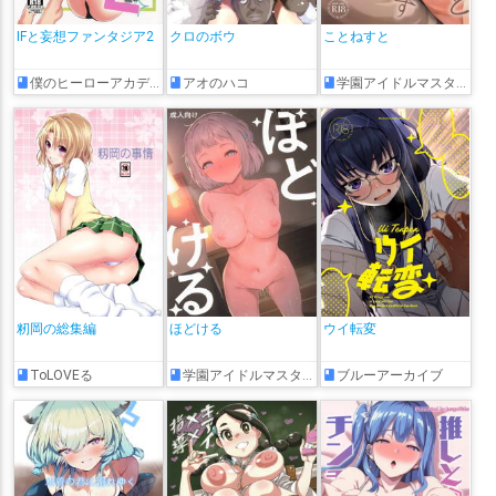
IFと妄想ファンタジア2
クロのボウ
ことねすと
僕のヒーローアカデミア
アオのハコ
学園アイドルマスター
籾岡の総集編
ほどける
ウイ転変
ToLOVEる
学園アイドルマスター
ブルーアーカイブ