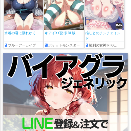
水着の君に溺れゆく
キアイXX指導 DL版
推しとのチンチェイン
ド
ブルーアーカイブ
ポケットモンスター
勝利の女神:NIKKE