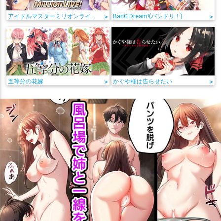
アイドルマスターミリオンライブ!
>
BanG Dream!(バンドリ！)
>
五等分の花嫁
>
かぐや様は告らせたい
>