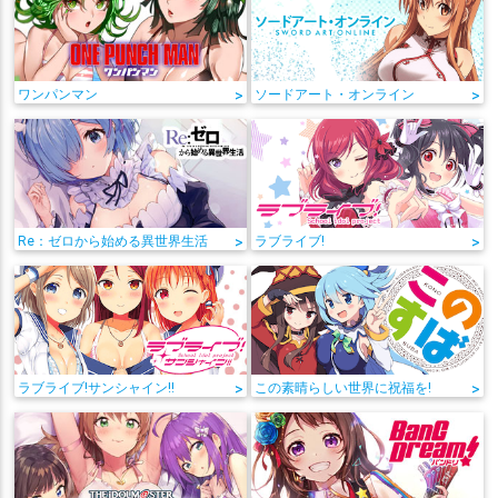
ワンパンマン
>
ソードアート・オンライン
>
Re：ゼロから始める異世界生活
>
ラブライブ!
>
ラブライブ!サンシャイン!!
>
この素晴らしい世界に祝福を!
>