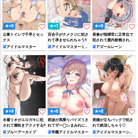
favorite_border
favorite_border
favorite_border
★×8
★×7
★×8
公衆トイレで千早とセッ
百合子がナメクジに犯さ
長春が指揮官に正常位で
クス
れて孕ませられちゃう!!
犯されて膣内射精されち
ゃう♡
アイドルマスター
アイドルマスターミリ
アズールレーン
オンライブ!
favorite_border
favorite_border
favorite_border
★×8
★×8
★×8
水着リオがエロガキに犯
莉波が馬乗りパイズリさ
美穂が立ちバックで犯さ
されて潮吹きアクメする!!
れてザー◯ンまみれにな
れて絶頂しちゃう♡
っちゃう!!
ブルーアーカイブ
学園アイドルマスター
アイドルマスターシン
デレラガールズ