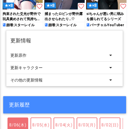
favorite_border
favorite_border
favorite_border
★×8
★×8
★×8
拘束された爻光が野外で
捕まったロビンが野外露
siちゃんが悪い男に弱み
玩具責めされて気持ちよ
出させられたり…♡
を握られてるシリーズ
くなっちゃう♡
崩壊:スターレイル
崩壊:スターレイル
バーチャルYouTuber
更新情報
arrow_drop_down
更新原作
arrow_drop_down
更新キャラクター
arrow_drop_down
その他の更新情報
更新履歴
8/06(木)
8/05(水)
8/04(火)
8/03(月)
8/02(日)
8