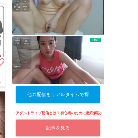
te_border
ー
他の配信をリアルタイムで探
す
↓アダルトライブ配信とは？初心者のために徹底解説↓
記事を見る