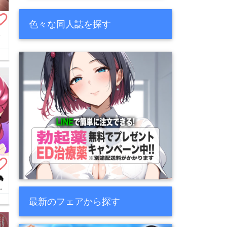
te_border
色々な同人誌を探す
…
te_border
為
イ
最新のフェアから探す