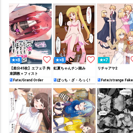
favorite_border
favorite_border
favo
★×8
★×8
★×7
【差分45枚】エフェ子 拘
虹夏ちゃんチン踏み
リチャアヤ2
束調教＋フィスト
Fate/Grand Order
ぼっち・ざ・ろっく!
Fate/strange Fake