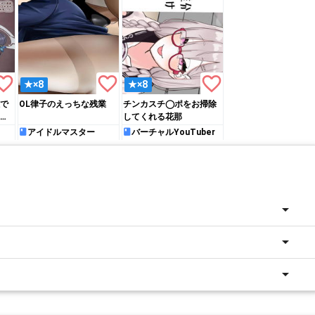
rite_border
favorite_border
favorite_border
★×8
★×8
で
OL律子のえっちな残業
チンカスチ◯ポをお掃除
ゃ
してくれる花那
アイドルマスター
バーチャルYouTuber
arrow_drop_down
arrow_drop_down
arrow_drop_down