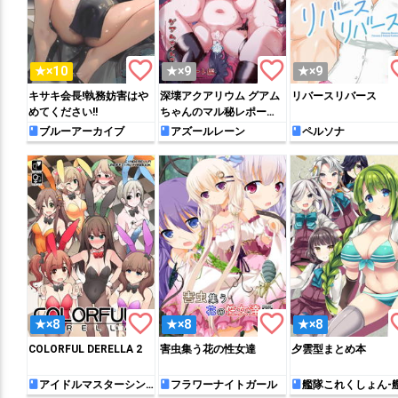
favorite_border
favorite_border
favo
★×10
★×9
★×9
キサキ会長!執務妨害はや
深壊アクアリウム グアム
リバースリバース
めてください!!
ちゃんのマル秘レポート
編
ブルーアーカイブ
アズールレーン
ペルソナ
favorite_border
favorite_border
favo
★×8
★×8
★×8
COLORFUL DERELLA 2
害虫集う花の性女達
夕雲型まとめ本
アイドルマスターシン
フラワーナイトガール
艦隊これくしょん-
デレラガールズ
れ-