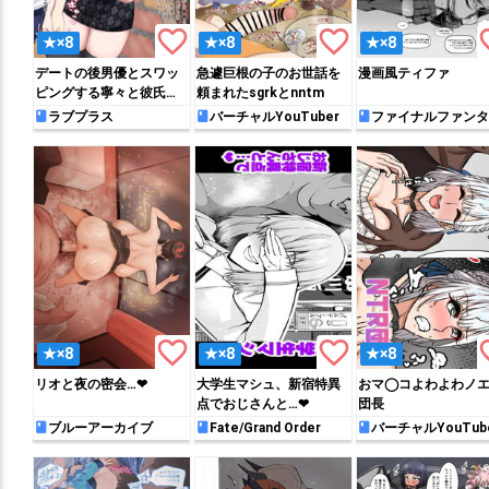
favorite_border
favorite_border
favo
★×8
★×8
★×8
デートの後男優とスワッ
急遽巨根の子のお世話を
漫画風ティファ
ピングする寧々と彼氏ク
頼まれたsgrkとnntm
ン…
ラブプラス
バーチャルYouTuber
ファイナルファンタ
ー
favorite_border
favorite_border
favo
★×8
★×8
★×8
リオと夜の密会…❤
大学生マシュ、新宿特異
おマ◯コよわよわノ
点でおじさんと…❤
団長
ブルーアーカイブ
Fate/Grand Order
バーチャルYouTub