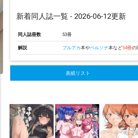
新着同人誌一覧 - 2026-06-12更新
同人誌冊数
53冊
解説
ブルアカ
本や
ペルソナ
本など
54冊
の
表紙リスト