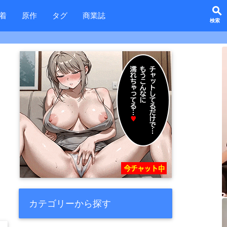
search
着
原作
タグ
商業誌
カテゴリーから探す