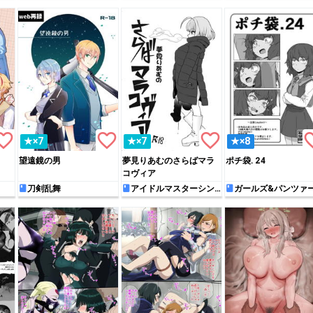
rite_border
favorite_border
favorite_border
favori
★×7
★×7
★×8
望遠鏡の男
夢見りあむのさらばマラ
ポチ袋. 24
コヴィア
刀剣乱舞
アイドルマスターシン
ガールズ&パンツァ
デレラガールズ