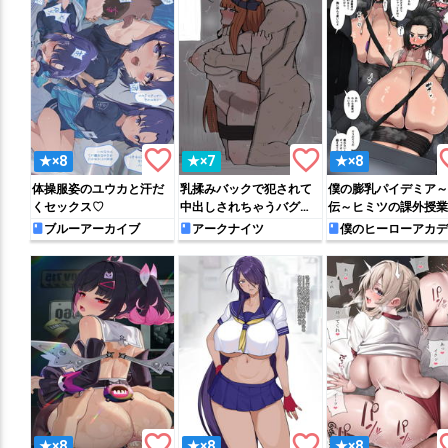
favorite_border
favorite_border
favo
★×8
★×7
★×8
体操服姿のユウカと汗だ
乳揉みバックで犯されて
僕の膨乳パイデミア～
くセックス♡
中出しされちゃうバグパ
伝～ヒミツの課外授業
イプ
ブルーアーカイブ
アークナイツ
僕のヒーローアカデ
ア
favorite_border
favorite_border
favo
★×8
★×8
★×8