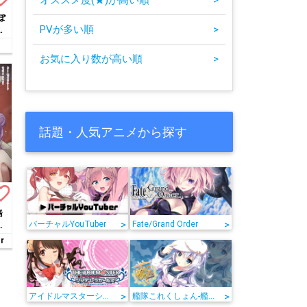
ぽ
PVが多い順
>
し
お気に入り数が高い順
>
話題・人気アニメから探す
te_border
緒
>
>
バーチャルYouTuber
Fate/Grand Order
る
r
>
>
アイドルマスターシンデレラガールズ
艦隊これくしょん-艦これ-