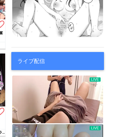
te_border
富
ライブ配信
te_border
ラ