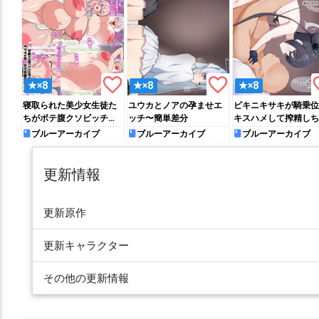
favorite_border
favorite_border
favo
★×8
★×8
★×8
寝取られた美少女生徒た
ユウカとノアの孕ませエ
ビキニキサキが騎乗位
ちがボテ腹クソビッチ妊
ッチ〜簡単差分
キスハメして搾精しち
婦と化して目の前でアへ
う!!
ブルーアーカイブ
ブルーアーカイブ
ブルーアーカイブ
顔出産アクメキメてくれ
るだけの話
更新情報
更新原作
更新キャラクター
その他の更新情報