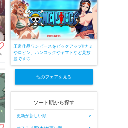
te_border
王道作品ワンピースをピックアップ!!ナミ
やロビン、ハンコックやヤマトなど見放
ス
題です♡
ア
他のフェアを見る
ソート順から探す
更新が新しい順
>
te_border
オススメ度(★)が高い順
>