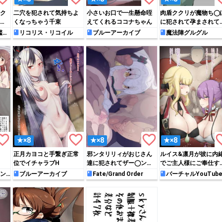
ク
二穴を犯されて気持ちよ
小さいお口で一生懸命咥
肉盾ククリが魔物ち◯
う
くなっちゃう千束
えてくれるココナちゃん
に犯されて孕まされて
まう…
艦こ
リコリス・リコイル
ブルーアーカイブ
魔法陣グルグル
rite_border
favorite_border
favorite_border
favori
★×8
★×8
★×8
正月カヨコと手繋ぎ正常
邪ンタリリィがおじさん
ルイス&凛月が彼に内
位でイチャラブH
達に犯されてザー◯ンま
でご主人様にご奉仕す
みれになっちゃう!!
♡
ン
ブルーアーカイブ
Fate/Grand Order
バーチャルYouTube