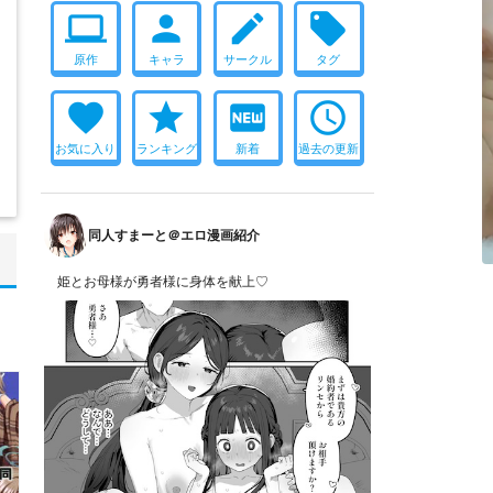
computer
person
create
local_offer
原作
キャラ
サークル
タグ
favorite
star
fiber_new
access_time
お気に入り
ランキング
新着
過去の更新
同人すまーと＠エロ漫画紹介
姫とお母様が勇者様に身体を献上♡