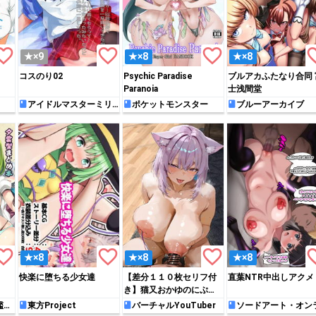
rite_border
favorite_border
favorite_border
favori
★×9
★×8
★×8
コスのり02
Psychic Paradise
ブルアカふたなり合同 
Paranoia
士浅間堂
アイドルマスターミリ
ポケットモンスター
ブルーアーカイブ
オンライブ!
rite_border
favorite_border
favorite_border
favori
★×8
★×8
★×8
快楽に堕ちる少女達
【差分１１０枚セリフ付
直葉NTR中出しアクメ
き】猫又おかゆのにぷる
ふぁ●く乳首オナホな
艦こ
東方Project
バーチャルYouTuber
ソードアート・オン
イン