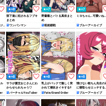
rite_border
favorite_border
favorite_border
favori
★×8
★×7
★×7
部下達に犯されるフブキ
野薔薇とバトる真依まと
ミヨちゃん…可愛いね
まとめ
め
ジ
ワンパンマン
呪術廻戦
ブルーアーカイブ
rite_border
favorite_border
favorite_border
favori
★×8
★×8
★×8
エル
サラが援交おじさんにわ
乳上がバックで激しく突
情けない粗ちん先生の
からせられちゃう♡
かれて潮吹きイキする!!
に寝取らせエッチする
ロハ
er
バーチャルYouTuber
Fate/Grand Order
ブルーアーカイブ