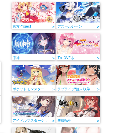
>
>
東方Project
アズールレーン
>
>
原神
ToLOVEる
>
>
ポケットモンスター
ラブライブ!虹ヶ咲学園スクールアイドル同好会
>
>
アイドルマスターシャイニーカラーズ
無職転生