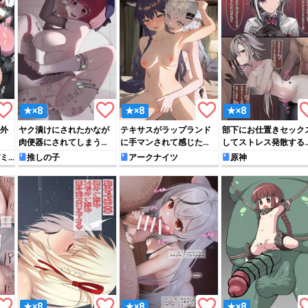
rite_border
favorite_border
favorite_border
favori
★×8
★×8
★×8
外
ヤク漬けにされたかなが
テキサスがラップランド
部下にお仕置きセック
肉便器にされてしまう…
に手マンされて感じた
してストレス発散する
り…♡
ルレッキーノ
ミ
推しの子
アークナイツ
原神
rite_border
favorite_border
favorite_border
favori
★×8
★×8
★×8