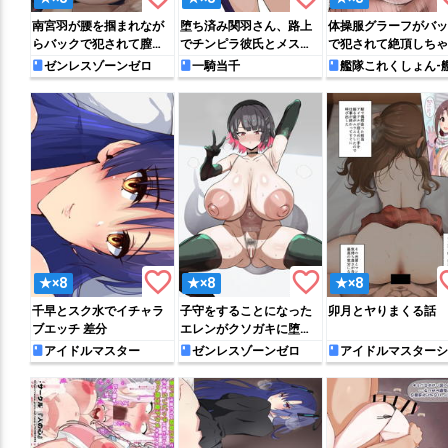
南宮羽が腰を掴まれなが
堕ち済み関羽さん、路上
体操服グラーフがバッ
らバックで犯されて膣内
でチンピラ彼氏とメス顔
で犯されて絶頂しちゃ
射精されちゃう!!
でイチャつきまくって発
♡
ゼンレスゾーンゼロ
一騎当千
艦隊これくしょん-
れ-
情してしまう
favorite_border
favorite_border
favo
★×8
★×8
★×8
千早とスク水でイチャラ
子守をすることになった
卯月とヤりまくる話
ブエッチ 差分
エレンがクソガキに堕と
されちゃう♡
アイドルマスター
ゼンレスゾーンゼロ
アイドルマスターシ
デレラガールズ