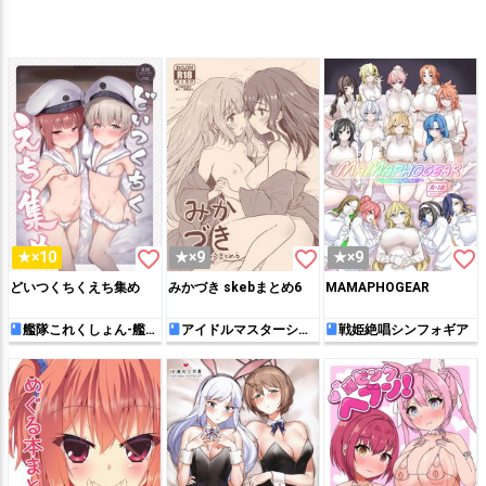
favorite_border
favorite_border
favorite_border
★×10
★×9
★×9
どいつくちくえち集め
みかづき skebまとめ6
MAMAPHOGEAR
艦隊これくしょん-艦こ
アイドルマスターシン
戦姫絶唱シンフォギア
れ-
デレラガールズ