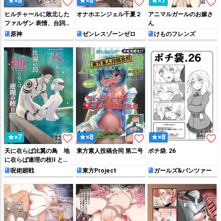
favorite_border
favorite_border
favorite_border
★×8
★×8
★×7
ヒルチャールに敗北した
オナホエンジェル千夏２
アニマルガールのお嫁さ
ファルザン 表情、台詞差
ん
分
原神
ゼンレスゾーンゼロ
けものフレンズ
favorite_border
favorite_border
favorite_border
★×7
★×8
★×8
天に在らば比翼の鳥 地
東方素人投稿合同 第二号
ポチ袋. 26
に在らば連理の枝II とこ
しえに心結びて 前
呪術廻戦
東方Project
ガールズ&パンツァー