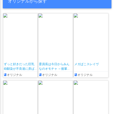
オリジナルから探す
ずっと好きだった巨乳
委員長は今日からみん
メガぱこスレイヴ
幼馴染が不良達に弄ば
なのオモチャ ～後輩に
れた七日間 その後
全部晒されちゃう編♡
オリジナル
オリジナル
オリジナル
～ + おまけ漫画♡