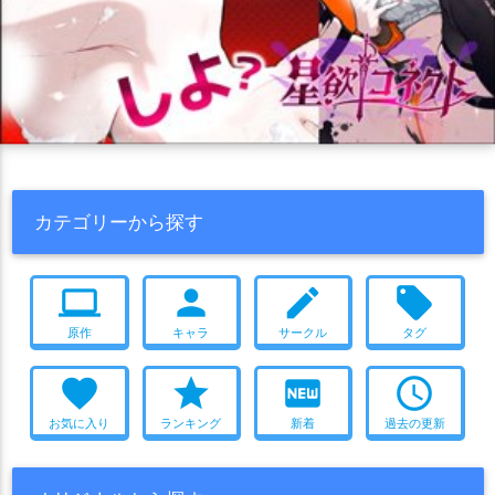
カテゴリーから探す
computer
person
create
local_offer
原作
キャラ
サークル
タグ
favorite
star
fiber_new
access_time
お気に入り
ランキング
新着
過去の更新