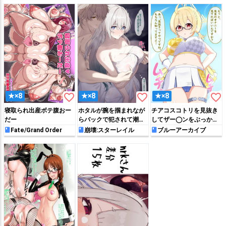
favorite_border
favorite_border
favorite_border
★×8
★×8
★×8
寝取られ出産ボテ腹おー
ホタルが腕を掴まれなが
チアコスコトリを見抜き
だー
らバックで犯されて潮吹
してザー◯ンをぶっかけ
きアクメしちゃう!!
る♡
Fate/Grand Order
崩壊:スターレイル
ブルーアーカイブ