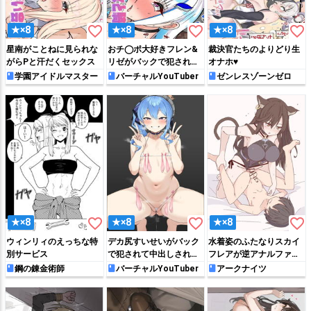
favorite_border
favorite_border
favorite_border
★×8
★×8
★×8
星南がことねに見られな
おチ◯ポ大好きフレン&
裁決官たちのよりどり生
がらPと汗だくセックス
リゼがバックで犯されて
オナホ♥
イキまくる♡
学園アイドルマスター
バーチャルYouTuber
ゼンレスゾーンゼロ
favorite_border
favorite_border
favorite_border
★×8
★×8
★×8
ウィンリィのえっちな特
デカ尻すいせいがバック
水着姿のふたなりスカイ
別サービス
で犯されて中出しされち
フレアが逆アナルファッ
ゃう!!
ク
鋼の錬金術師
バーチャルYouTuber
アークナイツ