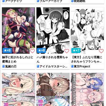
アークナイツ
ブルーアーカイブ
呪術廻戦
favorite_border
favorite_border
favorite_border
★×8
★×8
★×7
触手に犯されるしのぶと
ハメ撮りされる雪美ちゃ
【東方】ふたなり淫魔に
蜜璃まとめ
ん
されちゃうフランちゃん
【漫画】
鬼滅の刃
アイドルマスターシン
東方Project
デレラガールズ