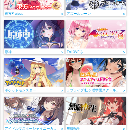
東方Project
>
アズールレーン
>
原神
>
ToLOVEる
>
ポケットモンスター
>
ラブライブ!虹ヶ咲学園スクールアイドル同好会
>
アイドルマスターシャイニーカラーズ
>
無職転生
>