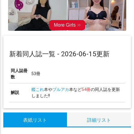
新着同人誌一覧 - 2026-06-15更新
同人誌冊
53冊
数
艦これ
本や
ブルアカ
本など
54冊
の同人誌を更新
解説
しました!!
表紙リスト
詳細リスト