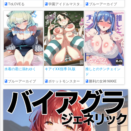
ToLOVEる
学園アイドルマスター
ブルーアーカイブ
水着の君に溺れゆく
キアイXX指導 DL版
推しとのチンチェイン
ド
ブルーアーカイブ
ポケットモンスター
勝利の女神:NIKKE