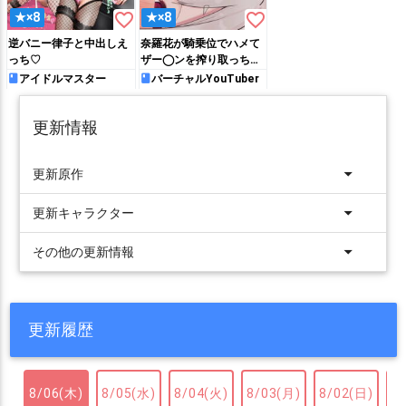
favorite_border
favorite_border
★×8
★×8
逆バニー律子と中出しえ
奈羅花が騎乗位でハメて
っち♡
ザー◯ンを搾り取っちゃ
う!!
アイドルマスター
バーチャルYouTuber
更新情報
arrow_drop_down
更新原作
arrow_drop_down
更新キャラクター
arrow_drop_down
その他の更新情報
更新履歴
8/06(木)
8/05(水)
8/04(火)
8/03(月)
8/02(日)
8