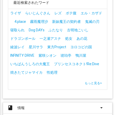
最近検索されたワード
ライザ
らいじんぐさん
レズ
ボテ腹
エル・カザド
4.place
霧雨魔理沙
新妹魔王の契約者
鬼滅の刃
寝取られ
Dog DAYs
ふたなり
古明地こいし
ドラゴンボール
一之瀬アスナ
処女
あの花
綾波レイ
星川サラ
東方Project
ヨロコビの国
INFINITY DRIVE
紫咲シオン
琥珀亭
鴨川屋
いちばんうしろの大魔王
プリンセスコネクト!Re:Dive
焼きたてジャマイカ
性処理
もっと見る
>
book
arrow_drop_down
情報