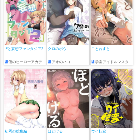
IFと妄想ファンタジア2
クロのボウ
ことねすと
僕のヒーローアカデミア
アオのハコ
学園アイドルマスター
籾岡の総集編
ほどける
ウイ転変