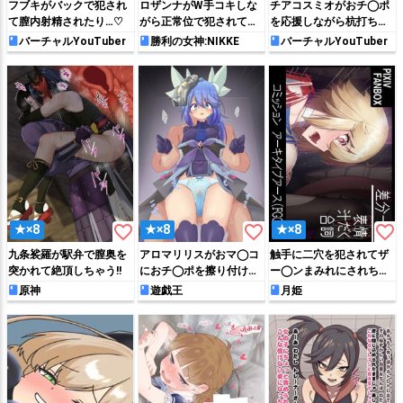
フブキがバックで犯され
ロザンナがW手コキしな
チアコスミオがおチ◯ポ
て膣内射精されたり…♡
がら正常位で犯されてザ
を応援しながら杭打ちピ
ー◯ンをぶっかけられち
ストン騎乗位する♡
バーチャルYouTuber
勝利の女神:NIKKE
バーチャルYouTuber
ゃう!!
favorite_border
favorite_border
favorite_border
★×8
★×8
★×8
九条裟羅が駅弁で膣奥を
アロマリリスがおマ◯コ
触手に二穴を犯されてザ
突かれて絶頂しちゃう!!
におチ◯ポを擦り付けら
ー◯ンまみれにされちゃ
れて気持ちよくなっちゃ
うアルクェイド
原神
遊戯王
月姫
う♡