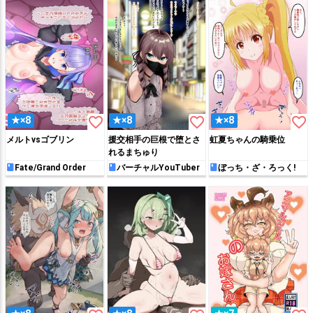
favorite_border
favorite_border
favorite_border
★×8
★×8
★×8
メルトvsゴブリン
援交相手の巨根で堕とさ
虹夏ちゃんの騎乗位
れるまちゅり
Fate/Grand Order
バーチャルYouTuber
ぼっち・ざ・ろっく!