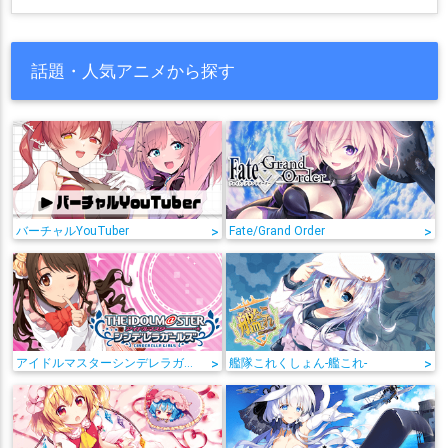
話題・人気アニメから探す
バーチャルYouTuber
>
Fate/Grand Order
>
アイドルマスターシンデレラガールズ
>
艦隊これくしょん-艦これ-
>