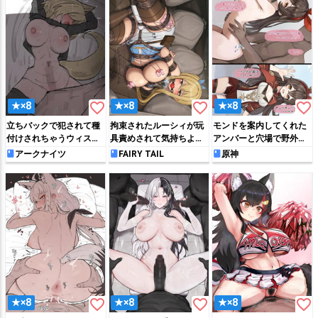
favorite_border
favorite_border
favorite_border
★×8
★×8
★×8
立ちバックで犯されて種
拘束されたルーシィが玩
モンドを案内してくれた
付けされちゃうウィスラ
具責めされて気持ちよく
アンバーと穴場で野外セ
ッシュ
なっちゃう♡
ックスする!!
アークナイツ
FAIRY TAIL
原神
favorite_border
favorite_border
favorite_border
★×8
★×8
★×8