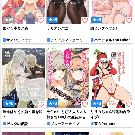
favorite_border
favorite_border
favorite_border
★×9
★×8
★×8
めぐる本まとめ
ミリオンバニー
頭ピンクヘブン!
サノバウィッチ
アイドルマスターミリ
バーチャルYouTuber
オンライブ!
favorite_border
favorite_border
favorite_border
★×8
★×8
★×8
運命はかくの如く扉を叩
先生のことが大大大大大
リリカちゃん特別独占ラ
く
好きな100人の生徒から
イブ!
逃げ切れ
ゼルダの伝説
ブルーアーカイブ
東方Project