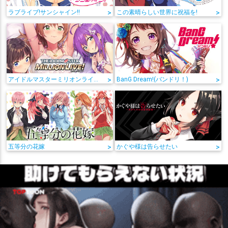
ラブライブ!サンシャイン!!
>
この素晴らしい世界に祝福を!
>
アイドルマスターミリオンライブ!
>
BanG Dream!(バンドリ！)
>
五等分の花嫁
>
かぐや様は告らせたい
>