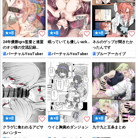
favorite_border
favorite_border
favorite_border
★×8
★×8
★×8
24年優勝igrs監督と連盟
眠っていても優しいazk…
ネルのゲップが聞きたか
のオジ様の交流記録…
ったんです
バーチャルYouTuber
バーチャルYouTuber
ブルーアーカイブ
favorite_border
favorite_border
favorite_border
★×8
★×8
★×8
クラゲに食われるアビサ
ウイと胸責めダンジョン
九十九と五条まとめ
ルハンター