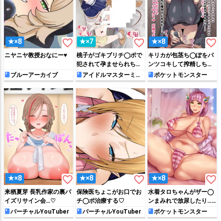
favorite_border
favorite_border
favorite_border
★×8
★×7
★×8
ニヤニヤ教授おなにー♥
桃子がゴキブリチ◯ポで
キリカが包茎ち◯ぽをパ
犯されて孕ませられちゃ
ンツコキして搾精しちゃ
う♡
う!!
ブルーアーカイブ
アイドルマスターミリ
ポケットモンスター
オンライブ!
favorite_border
favorite_border
favorite_border
★×8
★×8
★×8
来栖夏芽 長乳作家の裏パ
保険医ちょこがお口でお
水着タロちゃんがザー◯
イズリサイン会…♡
チ◯ポ治療する♡
ンまみれで放尿したり…
♡
バーチャルYouTuber
バーチャルYouTuber
ポケットモンスター