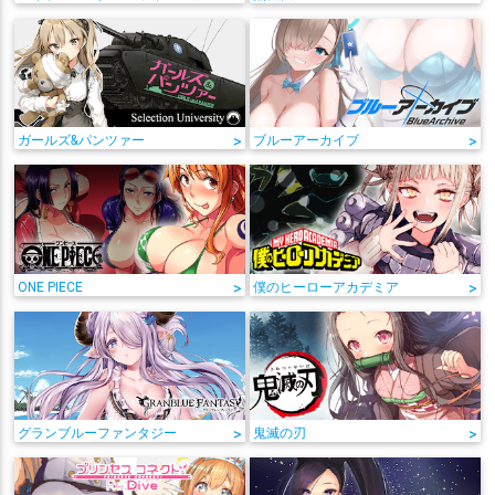
ガールズ&パンツァー
>
ブルーアーカイブ
>
ONE PIECE
>
僕のヒーローアカデミア
>
グランブルーファンタジー
>
鬼滅の刃
>