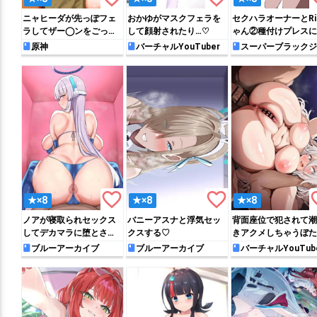
ニャヒーダが先っぽフェ
おかゆがマスクフェラを
セクハラオーナーとRi
ラしてザー◯ンをごっく
して顔射されたり…♡
ゃん②種付けプレスに
んする♡
北して媚びる
原神
バーチャルYouTuber
スーパーブラックジ
ック
favorite_border
favorite_border
favo
★×8
★×8
★×8
ノアが寝取られセックス
バニーアスナと浮気セッ
背面座位で犯されて潮
してデカマラに堕とされ
クスする♡
きアクメしちゃうぼた
ちゃう!!
ブルーアーカイブ
ブルーアーカイブ
バーチャルYouTub