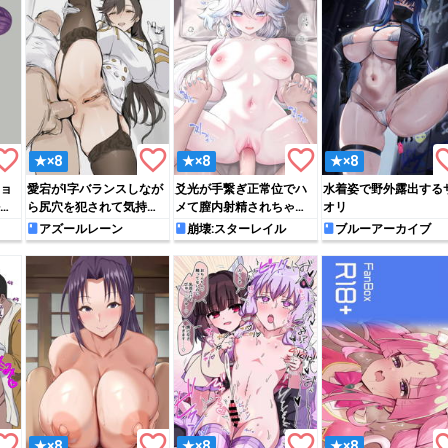
rite_border
favorite_border
favorite_border
favori
★×8
★×8
★×8
ョ
愛宕がI字バランスしなが
爻光が手繋ぎ正常位でハ
水着姿で野外露出する
フ
ら尻穴を犯されて気持ち
メて膣内射精されちゃう
オリ
よくなっちゃう!!
♡
アズールレーン
崩壊:スターレイル
ブルーアーカイブ
rite_border
favorite_border
favorite_border
favori
★×8
★×8
★×8