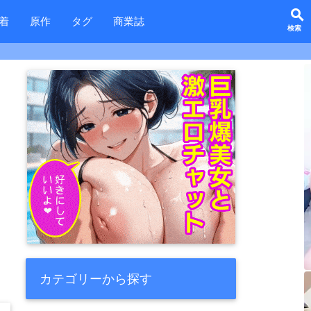
search
着
原作
タグ
商業誌
カテゴリーから探す