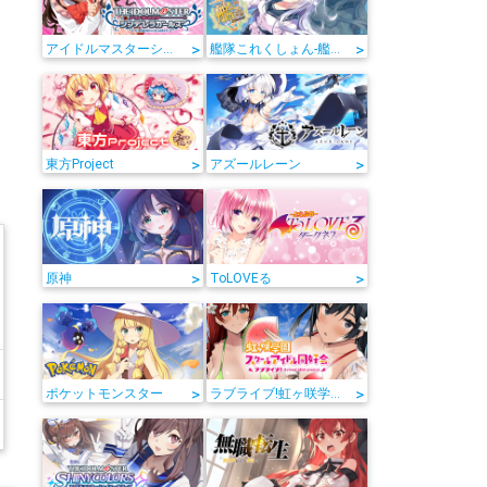
>
>
アイドルマスターシンデレラガールズ
艦隊これくしょん-艦これ-
>
>
東方Project
アズールレーン
>
>
原神
ToLOVEる
>
>
ポケットモンスター
ラブライブ!虹ヶ咲学園スクールアイドル同好会