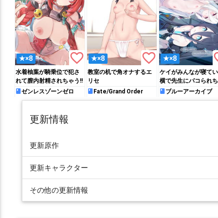
favorite_border
favorite_border
favo
★×8
★×8
★×8
水着柚葉が騎乗位で犯さ
教室の机で角オナするエ
ケイがみんなが寝てい
れて膣内射精されちゃう!!
リセ
横で先生にパコられち
う♡
ゼンレスゾーンゼロ
Fate/Grand Order
ブルーアーカイブ
更新情報
更新原作
更新キャラクター
その他の更新情報