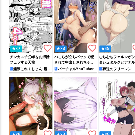
favorite_border
favorite_border
favo
★×7
★×8
★×8
チンカスチ◯ポをお掃除
ぺこらが立ちバックで犯
むちむちフェルンがシ
フェラする天龍
されて中出しされちゃう
タシュタルクとアナル
♡
ァックする!!
艦隊これくしょん-艦こ
バーチャルYouTuber
葬送のフリーレン
れ-
favorite_border
favorite_border
favo
★×8
★×8
★×8