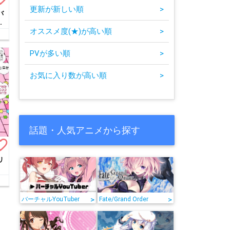
更新が新しい順
>
バ
な
オススメ度(★)が高い順
>
PVが多い順
>
お気に入り数が高い順
>
話題・人気アニメから探す
te_border
リ
>
>
バーチャルYouTuber
Fate/Grand Order