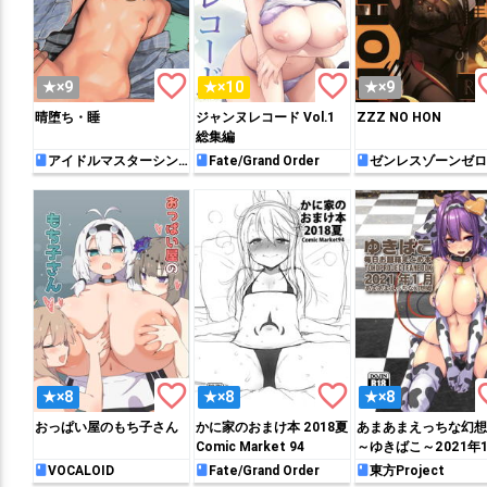
favorite_border
favorite_border
favo
★×9
★×10
★×9
晴堕ち・睡
ジャンヌレコード Vol.1
ZZZ NO HON
総集編
アイドルマスターシン
Fate/Grand Order
ゼンレスゾーンゼロ
デレラガールズ
favorite_border
favorite_border
favo
★×8
★×8
★×8
おっぱい屋のもち子さん
かに家のおまけ本 2018夏
あまあまえっちな幻想
Comic Market 94
～ゆきばこ～2021年
号～
VOCALOID
Fate/Grand Order
東方Project