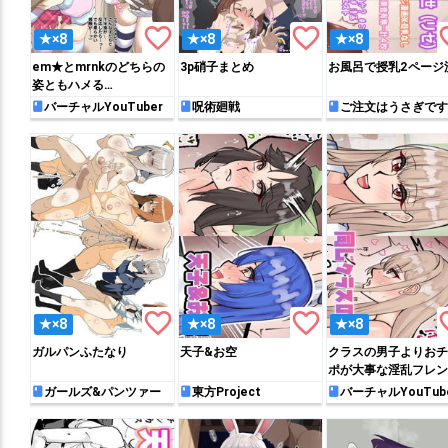
favorite_border
favorite_border
favo
★×8
★×8
★×8
em★とmrnkのどちらの
3p硝子まとめ
お風呂で授乳2ページ
姿ともハメる…
バーチャルYouTuber
呪術廻戦
ご注文はうさぎです
か？
favorite_border
favorite_border
favo
★×8
★×8
★×8
ガルパンふたなり
天子&お空
クラスの男子よりお
ポが大事な淫乱フレン
ガールズ&パンツァー
東方Project
バーチャルYouTub