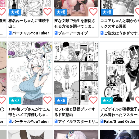
rite_border
favorite_border
favorite_border
favori
★×8
★×8
★×8
漫画
椎名ねーちゃんに連続中
変な文献で先生を服従さ
ココアちゃんと朝から
出し
せる方法を調べてしまっ
ックスする漫画
たサツキ
バーチャルYouTuber
ブルーアーカイブ
ご注文はうさぎです
か？
rite_border
favorite_border
favorite_border
favori
★×7
★×8
★×7
チ◯
10年後フブさんがすこん
セフレ達と誘拐プレイす
アビゲイルが酒吞童子
部とハメて搾精しちゃう
るド変態紬
入れ替わったマスター
♡
手マンされて感じちゃう
er
バーチャルYouTuber
アイドルマスターミリ
Fate/Grand Order
オンライブ!