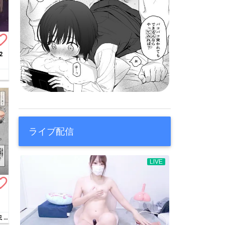
te_border
2
ライブ配信
te_border
ミ