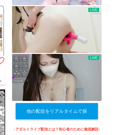
te_border
ー
他の配信をリアルタイムで探
す
↓アダルトライブ配信とは？初心者のために徹底解説↓