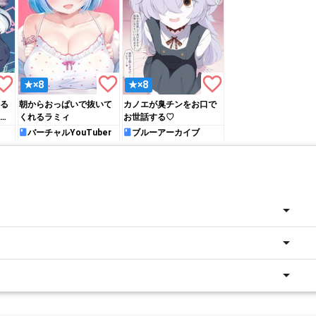
rite_border
favorite_border
favorite_border
★×8
★×8
る
朝からおっぱいで抜いて
カノエが臭チンをお口で
ゃ
くれるラミィ
お世話する♡
バーチャルYouTuber
ブルーアーカイブ
arrow_drop_down
arrow_drop_down
arrow_drop_down