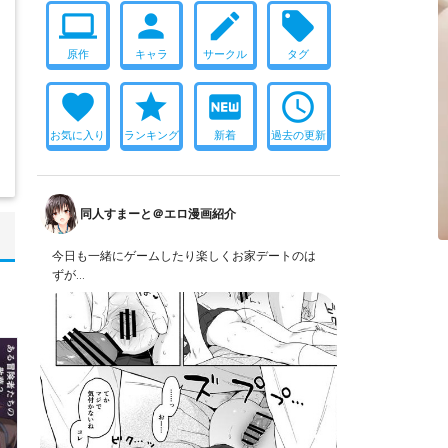
computer
person
create
local_offer
原作
キャラ
サークル
タグ
favorite
star
fiber_new
access_time
お気に入り
ランキング
新着
過去の更新
同人すまーと＠エロ漫画紹介
今日も一緒にゲームしたり楽しくお家デートのは
ずが…