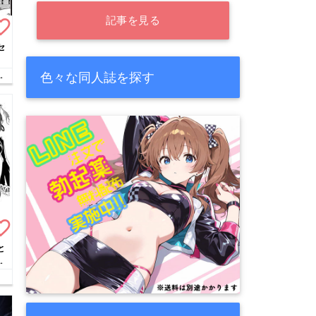
記事を見る
te_border
セ
色々な同人誌を探す
te_border
と
に
!!