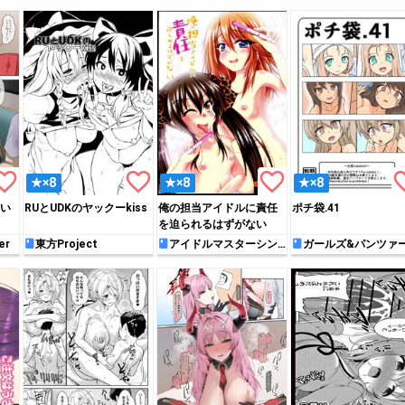
rite_border
favorite_border
favorite_border
favori
★×8
★×8
★×8
い
RUとUDKのヤックーkiss
俺の担当アイドルに責任
ポチ袋.41
を迫られるはずがない
er
東方Project
アイドルマスターシン
ガールズ&パンツァ
デレラガールズ