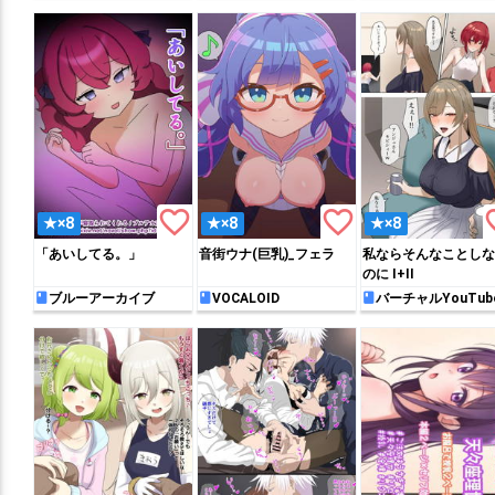
favorite_border
favorite_border
favo
★×8
★×8
★×8
「あいしてる。」
音街ウナ(巨乳)_フェラ
私ならそんなことしな
のに I+II
ブルーアーカイブ
VOCALOID
バーチャルYouTub