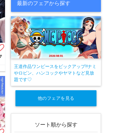
最新のフェアから探す
te_border
サ
王道作品ワンピースをピックアップ!!ナミ
やロビン、ハンコックやヤマトなど見放
題です♡
他のフェアを見る
ソート順から探す
te_border