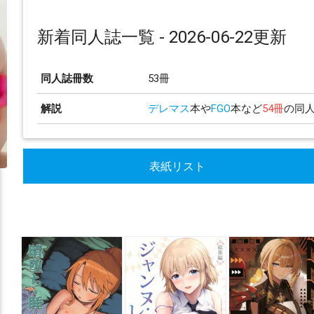
新着同人誌一覧 - 2026-06-22更新
同人誌冊数
53冊
解説
デレマス
本や
FGO
本など
54冊
の同人
表紙リスト