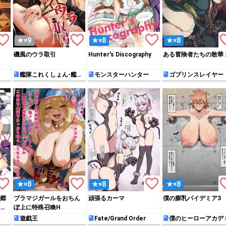
rite_border
favorite_border
favorite_border
favori
★×9
★×8
★×8
磯風のウラ取引
Hunter's Discography
ある冒険者たちの散華 
艦隊これくしょん-艦こ
モンスターハンター
ゴブリンスレイヤー
れ-
rite_border
favorite_border
favorite_border
favori
★×8
★×8
★×8
郷
ブラマジガールをおちん
頑張るカーマ
僕の膨乳パイデミア3
1月
ぽ上に特殊召喚H
遊戯王
Fate/Grand Order
僕のヒーローアカデ
ア