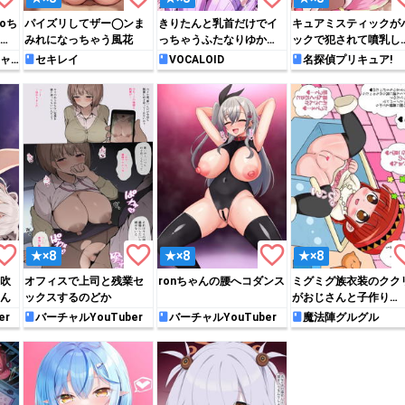
oち
パイズリしてザー◯ンま
きりたんと乳首だけでイ
キュアミスティックが
敗
みれになっちゃう風花
っちゃうふたなりゆかり
ックで犯されて噴乳し
さん
がら感じちゃう♡
ャ
セキレイ
VOCALOID
名探偵プリキュア!
rite_border
favorite_border
favorite_border
favori
★×8
★×8
★×8
吹
オフィスで上司と残業セ
ronちゃんの腰へコダンス
ミグミグ族衣装のクク
ん
ックスするのどか
がおじさんと子作り
SEX♡
er
バーチャルYouTuber
バーチャルYouTuber
魔法陣グルグル