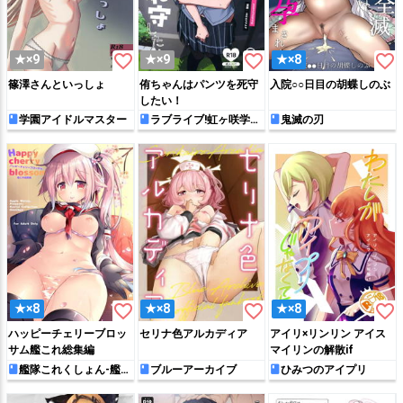
favorite_border
favorite_border
favorite_border
★×9
★×9
★×8
篠澤さんといっしょ
侑ちゃんはパンツを死守
入院○○日目の胡蝶しのぶ
したい！
学園アイドルマスター
ラブライブ!虹ヶ咲学園
鬼滅の刃
スクールアイドル同好会
favorite_border
favorite_border
favorite_border
★×8
★×8
★×8
ハッピーチェリーブロッ
セリナ色アルカディア
アイリ×リンリン アイス
サム艦これ総集編
マイリンの解散if
艦隊これくしょん-艦こ
ブルーアーカイブ
ひみつのアイプリ
れ-