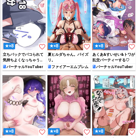
favorite_border
favorite_border
favorite_border
★×8
★×8
★×8
立ちバックでパコられて
夏ヒルダちゃん。パイズ
あくあ&すいせい&トワが
気持ちよくなっちゃうフ
リ。
乱交パーティーする♡
ブキ
バーチャルYouTuber
ファイアーエムブレム
バーチャルYouTuber
favorite_border
favorite_border
favorite_border
★×8
★×8
★×8