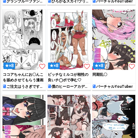
グランブルーファンタ
ひろがるスカイ!プリキ
バーチャルYouTuber
ジー
ュア
favorite_border
favorite_border
favorite_border
★×8
★×8
★×8
ココアちゃんにお〇んこ
ビッチなミルコが相性の
同期乱〇
を舐めさせてもらう漫画
良いチ◯ポで孕む♡
ご注文はうさぎです
僕のヒーローアカデミ
バーチャルYouTuber
か？
ア