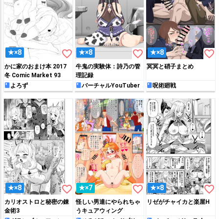
favorite_border
favorite_border
favorite_border
★×8
★×8
★×8
かに家のおまけ本 2017
牛鬼の実験体：詩乃の管
冥冥と硝子まとめ
冬 Comic Market 93
理記録
よろず
バーチャルYouTuber
呪術廻戦
favorite_border
favorite_border
favorite_border
★×8
★×7
★×8
カリオストロと秘密の錬
怪しい男達にやられちゃ
リゼがチャイカと楽屋H
金術3
うキュアウィング