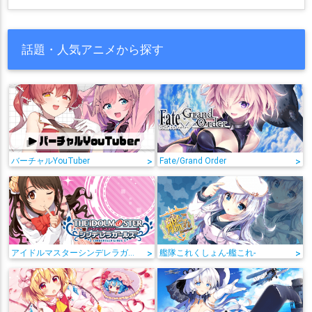
話題・人気アニメから探す
バーチャルYouTuber
>
Fate/Grand Order
>
アイドルマスターシンデレラガールズ
>
艦隊これくしょん-艦これ-
>