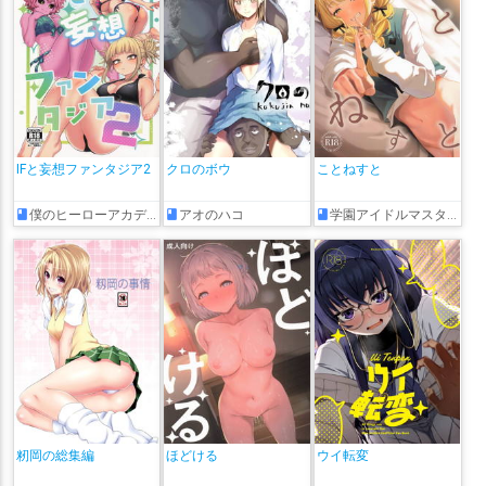
IFと妄想ファンタジア2
クロのボウ
ことねすと
僕のヒーローアカデミア
アオのハコ
学園アイドルマスター
籾岡の総集編
ほどける
ウイ転変