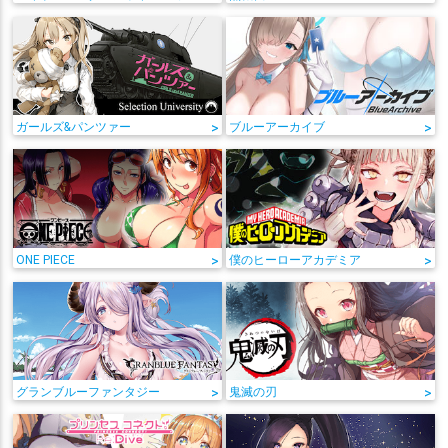
ガールズ&パンツァー
>
ブルーアーカイブ
>
ONE PIECE
>
僕のヒーローアカデミア
>
グランブルーファンタジー
>
鬼滅の刃
>