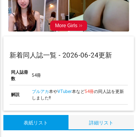
新着同人誌一覧 - 2026-06-24更新
同人誌冊
54冊
数
ブルアカ
本や
VTuber
本など
54冊
の同人誌を更新
解説
しました!!
表紙リスト
詳細リスト