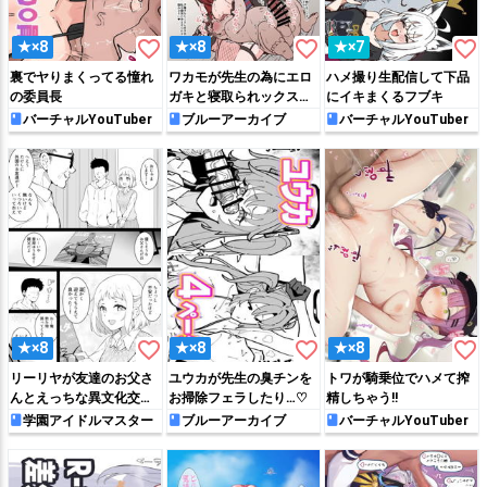
favorite_border
favorite_border
favorite_border
★×8
★×8
★×7
裏でヤりまくってる憧れ
ワカモが先生の為にエロ
ハメ撮り生配信して下品
の委員長
ガキと寝取られックスす
にイキまくるフブキ
ることになって…♡
バーチャルYouTuber
ブルーアーカイブ
バーチャルYouTuber
favorite_border
favorite_border
favorite_border
★×8
★×8
★×8
リーリヤが友達のお父さ
ユウカが先生の臭チンを
トワが騎乗位でハメて搾
んとえっちな異文化交流
お掃除フェラしたり…♡
精しちゃう!!
♡
学園アイドルマスター
ブルーアーカイブ
バーチャルYouTuber