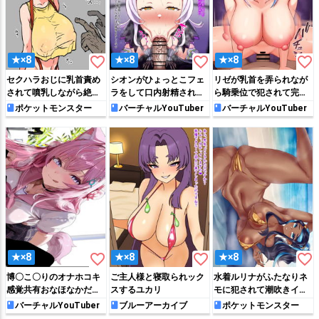
favorite_border
favorite_border
favorite_border
★×8
★×8
★×8
セクハラおじに乳首責め
シオンがひょっとこフェ
リゼが乳首を弄られなが
されて噴乳しながら絶頂
ラをして口内射精されち
ら騎乗位で犯されて完堕
しちゃうカスミ
ゃう!!
ちしちゃう♡
ポケットモンスター
バーチャルYouTuber
バーチャルYouTuber
favorite_border
favorite_border
favorite_border
★×8
★×8
★×8
博〇こ〇りのオナホコキ
ご主人様と寝取られック
水着ルリナがふたなりネ
感覚共有おなほなかだし
スするユカリ
モに犯されて潮吹きイキ
ＣＧ集❤
しちゃう!!
バーチャルYouTuber
ブルーアーカイブ
ポケットモンスター