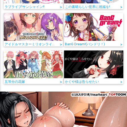
ラブライブ!サンシャイン!!
>
この素晴らしい世界に祝福を!
>
アイドルマスターミリオンライブ!
>
BanG Dream!(バンドリ！)
>
五等分の花嫁
>
かぐや様は告らせたい
>