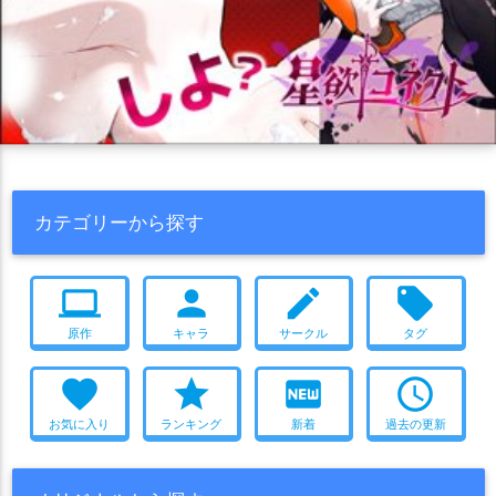
カテゴリーから探す
computer
person
create
local_offer
原作
キャラ
サークル
タグ
favorite
star
fiber_new
access_time
お気に入り
ランキング
新着
過去の更新