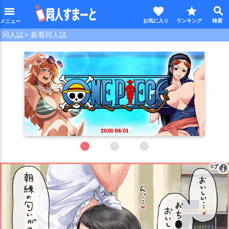
favorite
star
search
menu
同人誌
新着同人誌