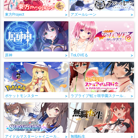
東方Project
>
アズールレーン
>
原神
>
ToLOVEる
>
ポケットモンスター
>
ラブライブ!虹ヶ咲学園スクールアイドル同好会
>
アイドルマスターシャイニーカラーズ
>
無職転生
>