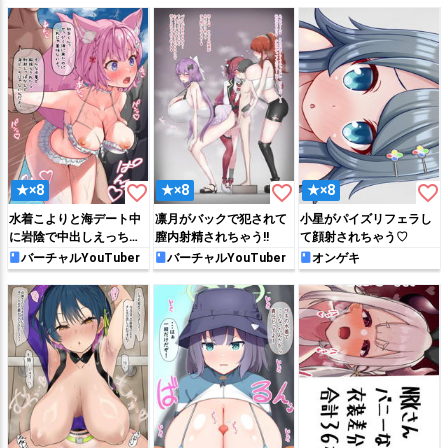
favorite_border
favorite_border
favorite_border
★×8
★×8
★×8
水着こよりと海デート中
凛月がバックで犯されて
小星がパイズリフェラし
に岩陰で中出しえっちす
膣内射精されちゃう!!
て顔射されちゃう♡
る♡
バーチャルYouTuber
バーチャルYouTuber
オンゲキ