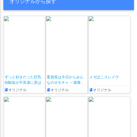
オリジナルから探す
ずっと好きだった巨乳
委員長は今日からみん
メガぱこスレイヴ
幼馴染が不良達に弄ば
なのオモチャ ～後輩に
れた七日間 その後
全部晒されちゃう編♡
オリジナル
オリジナル
オリジナル
～ + おまけ漫画♡