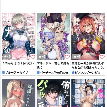
favorite_border
favorite_border
favorite_border
★×9
★×9
★×9
ミヨからはにげられない
マネージャー君と 気持ち
自分と●●殿が隊長に見守
良く
られながら初えっち…で
ありますか!?
ブルーアーカイブ
バーチャルYouTuber
ゼンレスゾーンゼロ