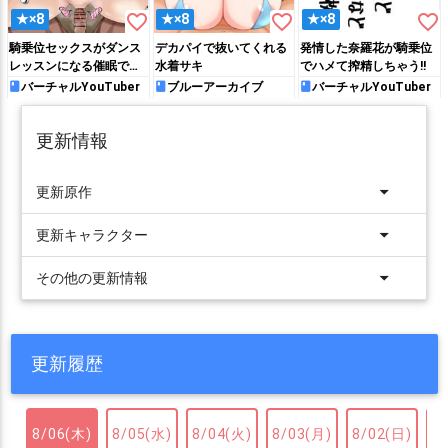
favorite_border
favorite_border
favorite_border
★×8
★×8
★×8
騎乗位セックスがダンス
デカパイで抜いてくれる
発情した奈羅花が騎乗位
レッスンになる催眠で種
水着サキ
でハメて搾精しちゃう!!
付けされちゃう山◯カ◯
バーチャルYouTuber
ブルーアーカイブ
バーチャルYouTuber
タ
更新情報
arrow_drop_down
更新原作
arrow_drop_down
更新キャラクター
arrow_drop_down
その他の更新情報
更新履歴
8/06(木)
8/05(水)
8/04(火)
8/03(月)
8/02(日)
8