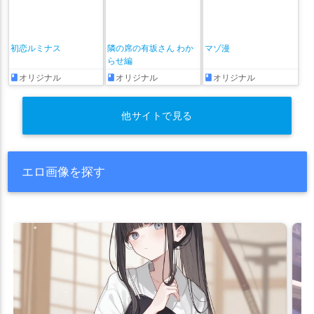
初恋ルミナス
隣の席の有坂さん わか
マゾ漫
らせ編
オリジナル
オリジナル
オリジナル
他サイトで見る
エロ画像を探す