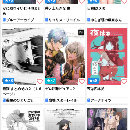
favorite_border
favorite_border
favorite_border
★×8
★×8
★×8
がに股ウイいじり他まと
井ノ上たきな 裏
日和EX.XIX
め
ブルーアーカイブ
リコリス・リコイル
ゆらぎ荘の幽奈さん
favorite_border
favorite_border
favorite_border
★×8
★×7
★×8
猫猫 まとめその２（１６
ゼロ距離ピュア…？
夜は四本足
ページ）
薬屋のひとりごと
崩壊:スターレイル
アークナイツ