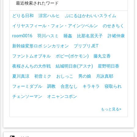
最近検索されたワード
どりる日和
涼宮ハルヒ
ぷにるはかわいいスライム
イリヤスフィール・フォン・アインツベルン
のせきちく
room0016
羽川ハスミ
睡姦
比那名居天子
許褚仲康
新幹線変形ロボ シンカリオン
プリプリJET
ファントムオブキル
ポピー(ポケモン)
藤丸立香
夜桜さんちの大作戦
結城明日奈(アスナ)
星野明日香
夏川真涼
初音ミク
おしっこ
男の娘
月詠真耶
フォーミダブル
調教
合意なし
キラキラ
寝取られ
チェンソーマン
オニャンコポン
もっと見る
>