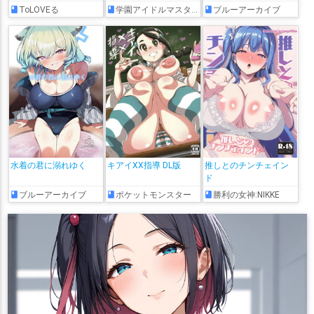
ToLOVEる
学園アイドルマスター
ブルーアーカイブ
水着の君に溺れゆく
キアイXX指導 DL版
推しとのチンチェイン
ド
ブルーアーカイブ
ポケットモンスター
勝利の女神:NIKKE