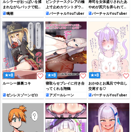
ルシラーがおっぱいを揉
ピンクナースクレアの極
寿司を女体盛りされたあ
まれながらバックで犯さ
上寸止めカウントダウン
やめが尻穴を弄られて潮
れて絶頂しちゃう!!
お精子調査❤
吹きアクメしたり…♡
鳴潮
バーチャルYouTuber
バーチャルYouTuber
favorite_border
favorite_border
favorite_border
★×8
★×8
★×8
ルーシー膝裏コキ
寝取らせプレイに付き合
おかゆとお風呂で中出し
ってくれる翔鶴
交尾する♡
ゼンレスゾーンゼロ
アズールレーン
バーチャルYouTuber