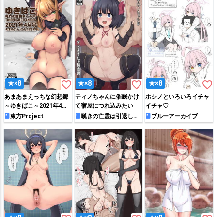
favorite_border
favorite_border
favorite_border
★×8
★×8
★×8
あまあまえっちな幻想郷
ティノちゃんに催眠かけ
ホシノといろいろイチャ
～ゆきばこ～2021年4月
て宿屋につれ込みたい
イチャ♡
号～
東方Project
嘆きの亡霊は引退した
ブルーアーカイブ
い