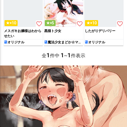
favorite_border
favorite_border
favorite_border
★×10
★×5
★×10
メスガキお嬢様はわから
黒猫ト少女
したがりデリバリー
せたい
オリジナル
魔法少女まどか☆マギ
オリジナル
カ
1
1
1
全
件中
~
件表示