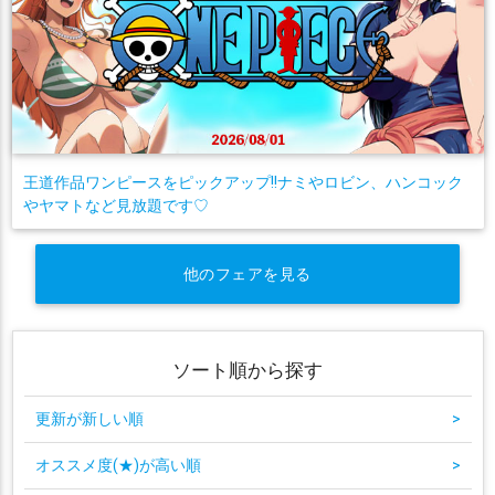
王道作品ワンピースをピックアップ!!ナミやロビン、ハンコック
やヤマトなど見放題です♡
他のフェアを見る
ソート順から探す
更新が新しい順
>
オススメ度(★)が高い順
>