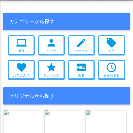
カテゴリーから探す
computer
person
create
local_offer
原作
キャラ
サークル
タグ
favorite
star
fiber_new
access_time
お気に入り
ランキング
新着
過去の更新
オリジナルから探す