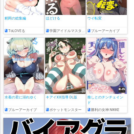
籾岡の総集編
ほどける
ウイ転変
ToLOVEる
学園アイドルマスター
ブルーアーカイブ
水着の君に溺れゆく
キアイXX指導 DL版
推しとのチンチェイン
ド
ブルーアーカイブ
ポケットモンスター
勝利の女神:NIKKE