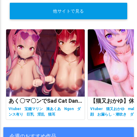
他サイトで見る
あく〇マ〇ンでSad Cat Dance
Vtuber
宝鐘マリン
湊あくあ
Ngon
ダ
Vtuber
猫又おかゆ
malc
ンス有り
巨乳
淫乱
猫耳
顔
お漏らし・潮吹き
ダ
有り
ホロライブ
主観視
乳
性行為有り
淫乱
獣耳
今週のおすすめ作品