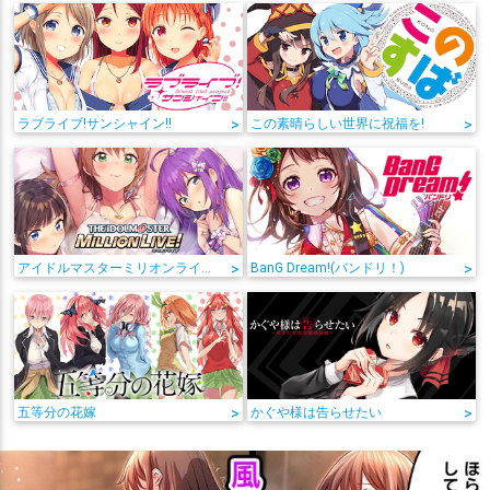
ラブライブ!サンシャイン!!
>
この素晴らしい世界に祝福を!
>
アイドルマスターミリオンライブ!
>
BanG Dream!(バンドリ！)
>
五等分の花嫁
>
かぐや様は告らせたい
>