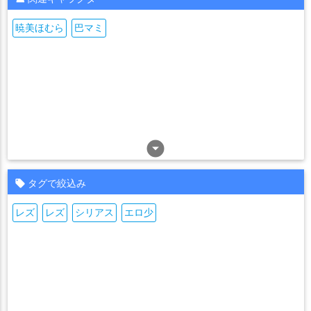
暁美ほむら
巴マミ
arrow_drop_down_circle
タグで絞込み
レズ
レズ
シリアス
エロ少