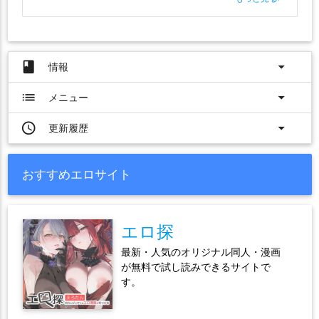
book
arrow_drop_down
情報
list
arrow_drop_down
メニュー
access_time
arrow_drop_down
更新履歴
おすすめエロサイト
エロ探
最新・人気のオリジナル同人・漫画
が無料で試し読みできるサイトで
す。