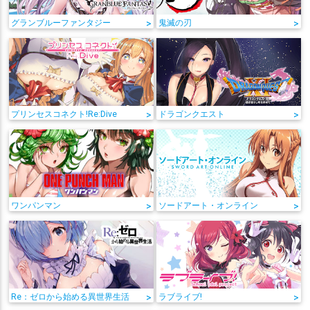
グランブルーファンタジー
>
鬼滅の刃
>
プリンセスコネクト!Re:Dive
>
ドラゴンクエスト
>
ワンパンマン
>
ソードアート・オンライン
>
Re：ゼロから始める異世界生活
>
ラブライブ!
>