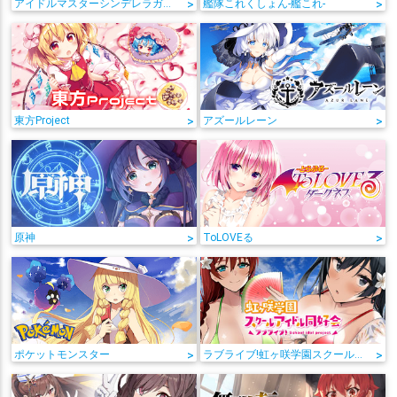
アイドルマスターシンデレラガールズ
>
艦隊これくしょん-艦これ-
>
東方Project
>
アズールレーン
>
原神
>
ToLOVEる
>
ポケットモンスター
>
ラブライブ!虹ヶ咲学園スクールアイドル同好会
>