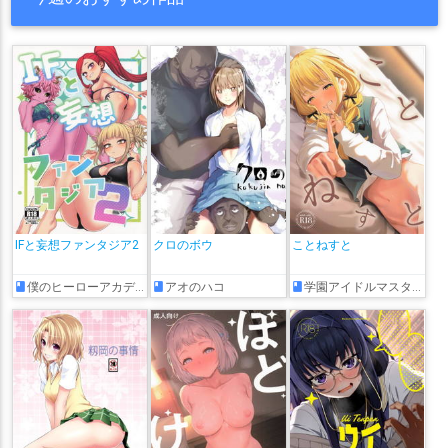
IFと妄想ファンタジア2
クロのボウ
ことねすと
僕のヒーローアカデミア
アオのハコ
学園アイドルマスター