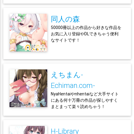
同人の森
50000冊以上の作品から好きな作品を
お気に入り登録やDLできちゃう便利
なサイトです！
えちまん-
Echiman.com-
NyaHentaiやnhentaiなど大手サイト
にある何十万冊の作品が探しやすく
まとまって楽々読めちゃう！
H-Library