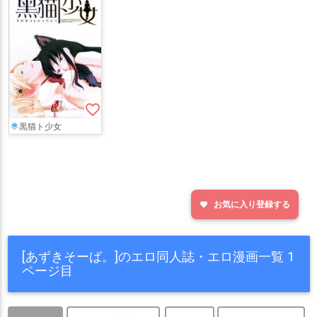
favorite_border
黒猫ト少女
お気に入り登録する
favorite
[あずきそーば。]のエロ同人誌・エロ漫画一覧 1
ページ目