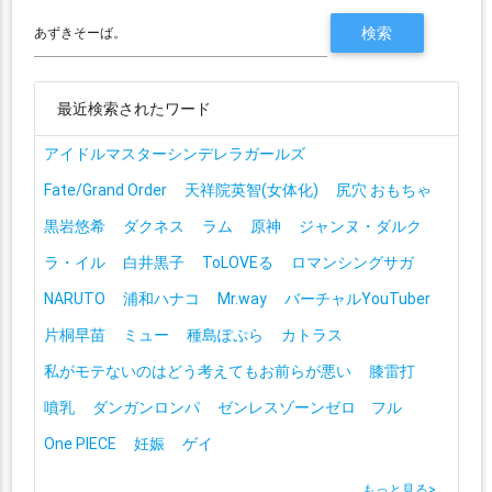
最近検索されたワード
アイドルマスターシンデレラガールズ
Fate/Grand Order
天祥院英智(女体化)
尻穴 おもちゃ
黒岩悠希
ダクネス
ラム
原神
ジャンヌ・ダルク
ラ・イル
白井黒子
ToLOVEる
ロマンシングサガ
NARUTO
浦和ハナコ
Mr.way
バーチャルYouTuber
片桐早苗
ミュー
種島ぽぷら
カトラス
私がモテないのはどう考えてもお前らが悪い
膝雷打
噴乳
ダンガンロンパ
ゼンレスゾーンゼロ フル
One PIECE
妊娠
ゲイ
もっと見る
>