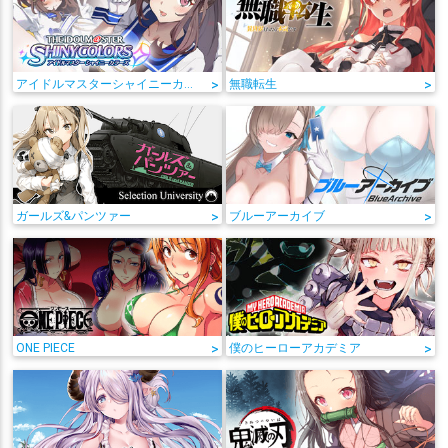
アイドルマスターシャイニーカラーズ
>
無職転生
>
ガールズ&パンツァー
>
ブルーアーカイブ
>
ONE PIECE
>
僕のヒーローアカデミア
>