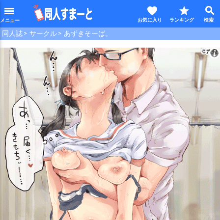
favorite
star
search
menu
同人誌
サークル
あずきそーば。