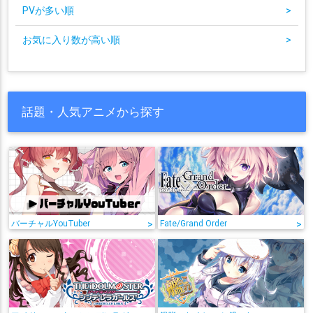
PVが多い順
>
お気に入り数が高い順
>
話題・人気アニメから探す
バーチャルYouTuber
>
Fate/Grand Order
>