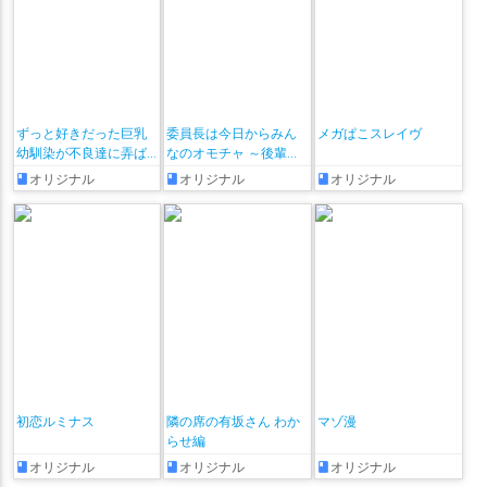
ずっと好きだった巨乳
委員長は今日からみん
メガぱこスレイヴ
幼馴染が不良達に弄ば
なのオモチャ ～後輩に
れた七日間 その後
全部晒されちゃう編♡
オリジナル
オリジナル
オリジナル
～ + おまけ漫画♡
初恋ルミナス
隣の席の有坂さん わか
マゾ漫
らせ編
オリジナル
オリジナル
オリジナル