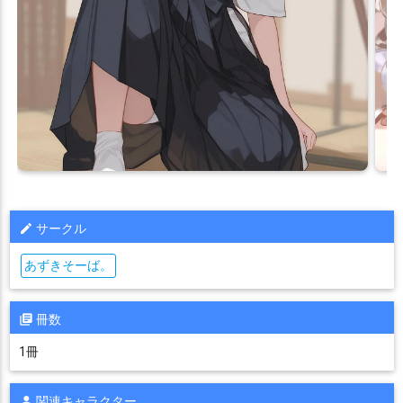
サークル
あずきそーば。
冊数
1冊
関連キャラクター