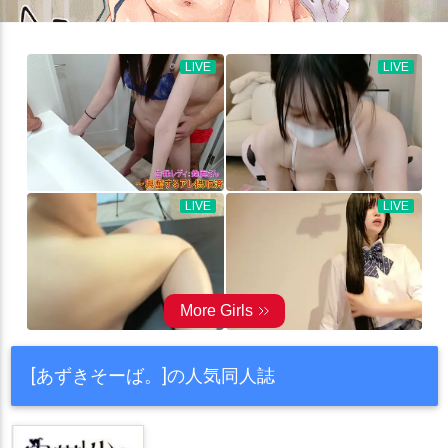
[あずきそーば。]の人気同人誌