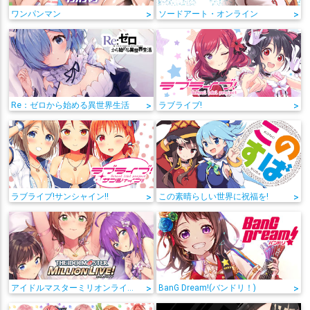
ワンパンマン
>
ソードアート・オンライン
>
Re：ゼロから始める異世界生活
>
ラブライブ!
>
ラブライブ!サンシャイン!!
>
この素晴らしい世界に祝福を!
>
アイドルマスターミリオンライブ!
>
BanG Dream!(バンドリ！)
>