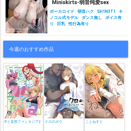
Miniskirts-弱音纯爱sex
ボーカロイド
弱音ハク
SH1N3T1
キ
ノコル式モデル
ダンス無し
ボイス有
り
巨乳
性行為有り
今週のおすすめ作品
IFと妄想ファンタジア2
クロのボウ
ことねすと