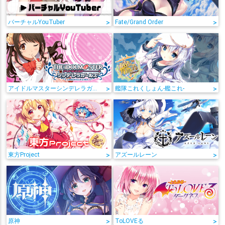
バーチャルYouTuber
>
Fate/Grand Order
>
アイドルマスターシンデレラガールズ
>
艦隊これくしょん-艦これ-
>
東方Project
>
アズールレーン
>
原神
>
ToLOVEる
>