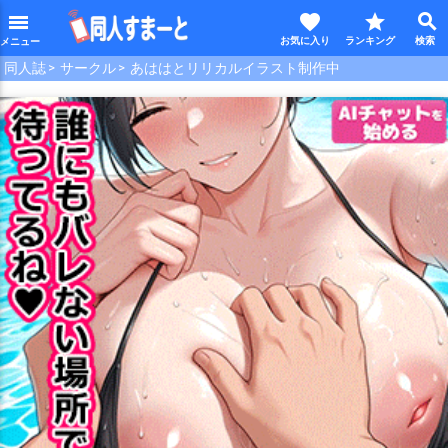
favorite
star
search
menu
同人誌
サークル
あははとリリカルイラスト制作中