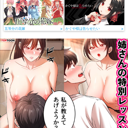
五等分の花嫁
>
かぐや様は告らせたい
>