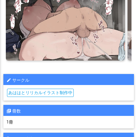
サークル
あははとリリカルイラスト制作中
冊数
1冊