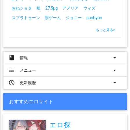
おねショタ
暁
27.5μg
アメリア
ウィズ
スプラトゥーン
罰ゲーム
ジョニー
sunhyun
もっと見る
>
book
arrow_drop_down
情報
list
arrow_drop_down
メニュー
access_time
arrow_drop_down
更新履歴
おすすめエロサイト
エロ探