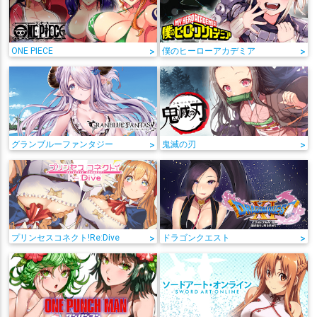
ONE PIECE
>
僕のヒーローアカデミア
>
グランブルーファンタジー
>
鬼滅の刃
>
プリンセスコネクト!Re:Dive
>
ドラゴンクエスト
>