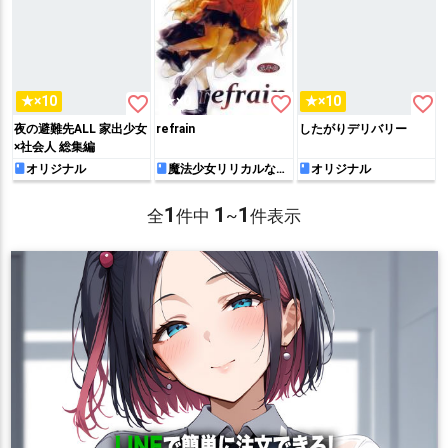
favorite_border
favorite_border
favorite_border
★×10
★×0
★×10
夜の避難先ALL 家出少女
refrain
したがりデリバリー
×社会人 総集編
オリジナル
魔法少女リリカルなの
オリジナル
は
1
1
1
全
件中
~
件表示