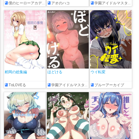
僕のヒーローアカデミア
アオのハコ
学園アイドルマスター
籾岡の総集編
ほどける
ウイ転変
ToLOVEる
学園アイドルマスター
ブルーアーカイブ