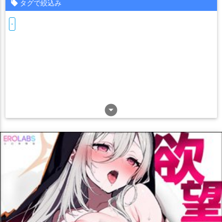
タグで絞込み
-
arrow_drop_down_circle