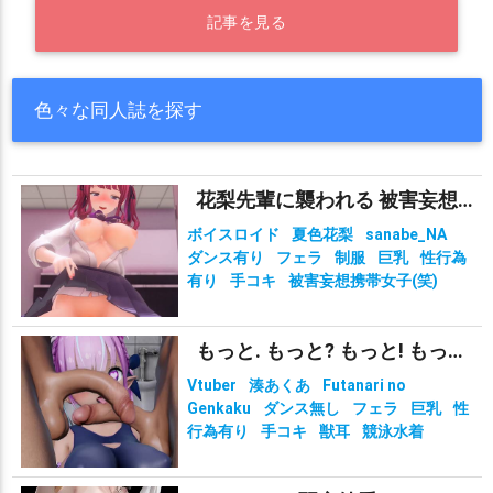
記事を見る
色々な同人誌を探す
花梨先輩に襲われる 被害妄想携帯女子（笑）
ボイスロイド
夏色花梨
sanabe_NA
ダンス有り
フェラ
制服
巨乳
性行為
有り
手コキ
被害妄想携帯女子(笑)
もっと. もっと? もっと! もっと!?!?
Vtuber
湊あくあ
Futanari no
Genkaku
ダンス無し
フェラ
巨乳
性
行為有り
手コキ
獣耳
競泳水着