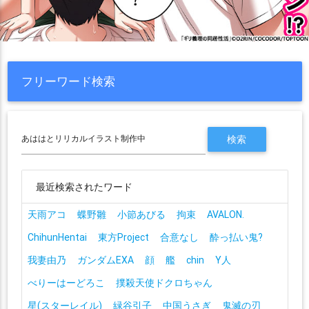
フリーワード検索
最近検索されたワード
天雨アコ
蝶野雛
小節あびる
拘束
AVALON.
ChihunHentai
東方Project
合意なし
酔っ払い鬼?
我妻由乃
ガンダムEXA
顔
艦
chin
Y人
べりーはーどろこ
撲殺天使ドクロちゃん
星(スターレイル)
緑谷引子
中国うさぎ
鬼滅の刃