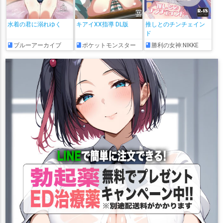
水着の君に溺れゆく
キアイXX指導 DL版
推しとのチンチェイン
ド
ブルーアーカイブ
ポケットモンスター
勝利の女神:NIKKE