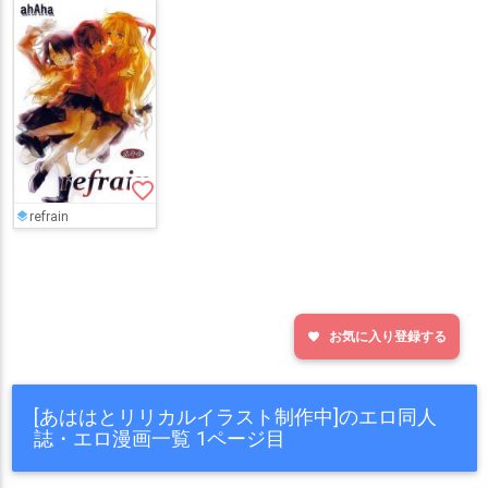
favorite_border
refrain
お気に入り登録する
favorite
[あははとリリカルイラスト制作中]のエロ同人
誌・エロ漫画一覧 1ページ目