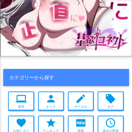
カテゴリーから探す
computer
person
create
local_offer
原作
キャラ
サークル
タグ
favorite
star
fiber_new
access_time
お気に入り
ランキング
新着
過去の更新