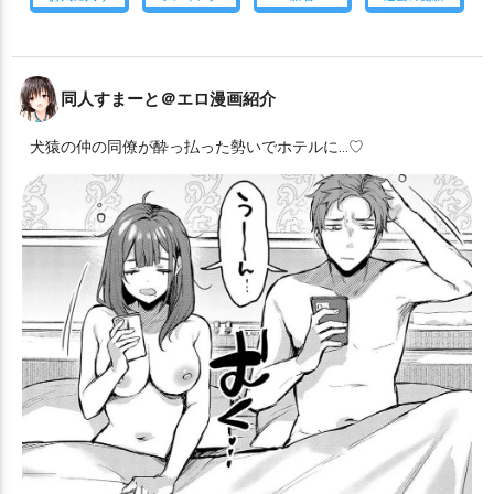
同人すまーと＠エロ漫画紹介
犬猿の仲の同僚が酔っ払った勢いでホテルに…♡