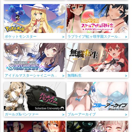
ポケットモンスター
>
ラブライブ!虹ヶ咲学園スクールアイドル同好会
>
アイドルマスターシャイニーカラーズ
>
無職転生
>
ガールズ&パンツァー
>
ブルーアーカイブ
>